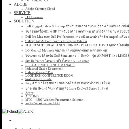
IMIN DESKTOP
ADOBE
Adobe Creative Cloud
SERVICE
IT Outsource
SOLUTION
Dell Rugged Tablet & Laptop สำหรับงานภาคสนาม: รู้จัก 4 รุ่นเด่นและวิธีเ
โซลูชันเครื่องพิมพ์ HP สำหรับองค์กร ลดต้นทุน บริหารจัดการง่าย ครบจบ
Dell Pro Max และ Dell Pro Precision: คอมพิวเตอร์ประสิทธิภาพสูงสำหรับง
Galaxy Tab Active5 Pro 5G Enterprise Edition
PLAUD NOTE, PLAUD NOTE PIN และ PLAUD NOTE PRO อุปกรณ์อัดเสียง 
LG Medical Monitors จอภาพและจอแสดงผลทางการแพทย์
โปรเจคเตอร์สำหรับ Golf Simulator จาก BenQ – รุ่น AH700ST และ LK93
Site Reference โครงการติดตั้งระบบจอแสดงผล
USE CASE WITH KNOX MANAGE
Industrial Grade Equipment
Galaxy xCover7 Pro
LOGITECH CONFERENCE ROOM
brother at your side
Poly ครบทุกโซลูชันเสียงและวิดีโอ สำหรับการทำงานยุคใหม่
ยกระดับ Hybrid Work ด้วยหูฟัง Jabra Evolve3 Series รุ่นใหม่
Zebra
ACRONIS
MTC – 4500 Wireless Presentation Solution
Vertiv Smart cabinet ECO
Search