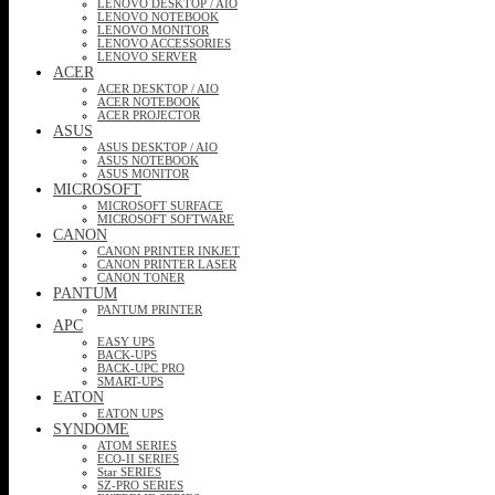
LENOVO DESKTOP / AIO
LENOVO NOTEBOOK
LENOVO MONITOR
LENOVO ACCESSORIES
LENOVO SERVER
ACER
ACER DESKTOP / AIO
ACER NOTEBOOK
ACER PROJECTOR
ASUS
ASUS DESKTOP / AIO
ASUS NOTEBOOK
ASUS MONITOR
MICROSOFT
MICROSOFT SURFACE
MICROSOFT SOFTWARE
CANON
CANON PRINTER INKJET
CANON PRINTER LASER
CANON TONER
PANTUM
PANTUM PRINTER
APC
EASY UPS
BACK-UPS
BACK-UPC PRO
SMART-UPS
EATON
EATON UPS
SYNDOME
ATOM SERIES
ECO-II SERIES
Star SERIES
SZ-PRO SERIES