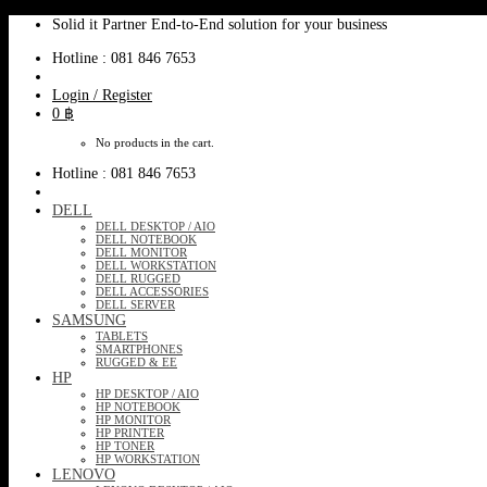
Skip
Solid it Partner End-to-End solution for your business
to
Hotline : 081 846 7653
content
Login / Register
0
฿
No products in the cart.
Hotline : 081 846 7653
DELL
DELL DESKTOP / AIO
DELL NOTEBOOK
DELL MONITOR
DELL WORKSTATION
DELL RUGGED
DELL ACCESSORIES
DELL SERVER
SAMSUNG
TABLETS
SMARTPHONES
RUGGED & EE
HP
HP DESKTOP / AIO
HP NOTEBOOK
HP MONITOR
HP PRINTER
HP TONER
HP WORKSTATION
LENOVO