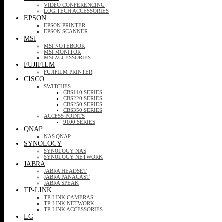
VIDEO CONFERENCING
LOGITECH ACCESSORIES
EPSON
EPSON PRINTER
EPSON SCANNER
MSI
MSI NOTEBOOK
MSI MONITOR
MSI ACCESSORIES
FUJIFILM
FUJIFILM PRINTER
CISCO
SWITCHES
CBS110 SERIES
CBS220 SERIES
CBS250 SERIES
CBS350 SERIES
ACCESS POINTS
9100 SERIES
QNAP
NAS QNAP
SYNOLOGY
SYNOLOGY NAS
SYNOLOGY NETWORK
JABRA
JABRA HEADSET
JABRA PANACAST
JABRA SPEAK
TP-LINK
TP-LINK CAMERAS
TP-LINK NETWORK
TP-LINK ACCESSORIES
LG