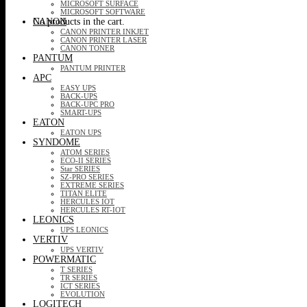
MICROSOFT SURFACE
MICROSOFT SOFTWARE
CANON
No products in the cart.
CANON PRINTER INKJET
CANON PRINTER LASER
CANON TONER
PANTUM
PANTUM PRINTER
APC
EASY UPS
BACK-UPS
BACK-UPC PRO
SMART-UPS
EATON
EATON UPS
SYNDOME
ATOM SERIES
ECO-II SERIES
Star SERIES
SZ-PRO SERIES
EXTREME SERIES
TITAN ELITE
HERCULES IOT
HERCULES RT-IOT
LEONICS
UPS LEONICS
VERTIV
UPS VERTIV
POWERMATIC
T SERIES
TR SERIES
ICT SERIES
EVOLUTION
LOGITECH