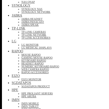
NAS QNAP
SYNOLOGY
SYNOLOGY NAS
SYNOLOGY NETWORK
JABRA
JABRA HEADSET
JABRA PANACAST
JABRA SPEAK
TP-LINK
TP-LINK CAMERAS
TP-LINK NETWORK
TP-LINK ACCESSORIES
LG
LG MONITOR
LG MEDICAL DISPLAYS
RAPOO
MOUSE RAPOO
GAMING MOUSE RAPOO
KEYBOARD RAPOO
HEADSET RAPOO
NUMERIC KEYBOARD RAPOO
WEB CAMERA RAPOO
RAPOO ACCESSORIES
EIZO
EIZO MONITOR
SGDATAPOS
SGDATAPOS PRODUCT
HPE
HPE PROLIANT SERVERS
HPE ARUBA
IMIN
IMIN MOBILE
IMIN TABLET