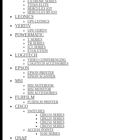
EXTREME SERIES
TITAN ELITE
HERCULES IOT
HERCULES RT-IOT
LEONICS
UPS LEONICS
VERTIV
UPS VERTIV
POWERMATIC
T SERIES
TR SERIES
ICT SERIES
EVOLUTION
LOGITECH
VIDEO CONFERENCING
LOGITECH ACCESSORIES
EPSON
EPSON PRINTER
EPSON SCANNER
MSI
MSI NOTEBOOK
MSI MONITOR
MSI ACCESSORIES
FUJIFILM
FUJIFILM PRINTER
CISCO
SWITCHES
CBS110 SERIES
CBS220 SERIES
CBS250 SERIES
CBS350 SERIES
ACCESS POINTS
9100 SERIES
QNAP