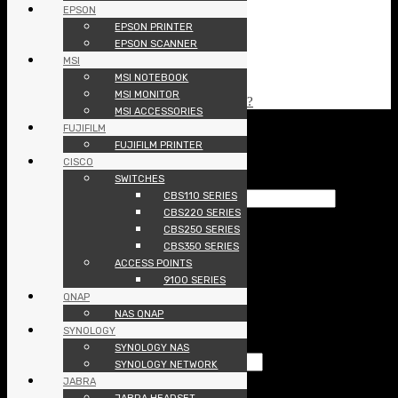
แฟกซ์ : 02-168-6189
EPSON
Tax ID : 0105537056908
EPSON PRINTER
อีเมล์ : info@pcland.co.th
EPSON SCANNER
MSI
MSI NOTEBOOK
MSI MONITOR
HOW TO PAY? / HOW TO ORDER?
MSI ACCESSORIES
FUJIFILM
Copyright 2026 © Pcland Technologies All Rights Reserved
FUJIFILM PRINTER
Login
CISCO
SWITCHES
Username or email address
*
CBS110 SERIES
CBS220 SERIES
Password
*
CBS250 SERIES
CBS350 SERIES
Remember me
Log in
ACCESS POINTS
9100 SERIES
Lost your password?
QNAP
NAS QNAP
Register
SYNOLOGY
SYNOLOGY NAS
Email address
*
SYNOLOGY NETWORK
JABRA
Password
*