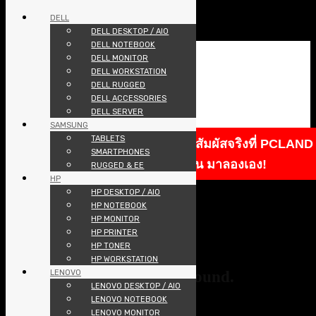
CATEGORIES
DELL
DELL DESKTOP / AIO
NOTEBOOK
Skip
DELL NOTEBOOK
MONITOR
to
DELL MONITOR
DESKTOP PC
content
DELL WORKSTATION
AIO
DELL RUGGED
UPS
DELL ACCESSORIES
SERVER
DELL SERVER
SAMSUNG
ACCESSORIES
TABLETS
TABLETS
Samsung Rugged พร้อมให้คุณสัมผัสจริงที่ PCLAND
SMARTPHONES
PRINTER
Showroom แกร่งแค่ไหน มาลองเอง!
RUGGED & EE
SMARTPHONES
HP
404
PROJECTOR
HP DESKTOP / AIO
NAS
HP NOTEBOOK
SOFTWARE
HP MONITOR
HP PRINTER
TONER
HP TONER
POS
HP WORKSTATION
HOME
Oops! That page can’t be found.
LENOVO
PROMOTION
LENOVO DESKTOP / AIO
PRODUCTS
LENOVO NOTEBOOK
It looks like nothing was found at this location. Maybe try one of the
ABOUT
LENOVO MONITOR