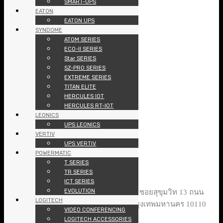
SMART-UPS
ABOUT
EATON
ARTICLES
EATON UPS
CONTACT
SYNDOME
JOIN US
ATOM SERIES
รายการสินค้า
ECO-II SERIES
Star SERIES
•
Desktop / AIO
SZ-PRO SERIES
•
Notebook
EXTREME SERIES
•
Apple
TITAN ELITE
•
Monitor
HERCULES IOT
•
UPS
HERCULES RT-IOT
•
Printer
LEONICS
•
Software
UPS LEONICS
•
Accessories
VERTIV
UPS VERTIV
ติดต่อเรา
POWERMATIC
T SERIES
บริษัท พีซี แลนด์ เทคโนโลยี จำกัด
TR SERIES
ICT SERIES
ที่อยู่ : 10/102 อาคารชุดเดอะ เทรนดี้ ชั้น 7 ซอยสุขุมวิท 13 ถนน
EVOLUTION
LOGITECH
สุขุมวิท แขวงคลองเตยเหนือ เขตวัฒนา กรุงเทพมหานคร 10110
VIDEO CONFERENCING
โทร : 02-168-6188
LOGITECH ACCESSORIES