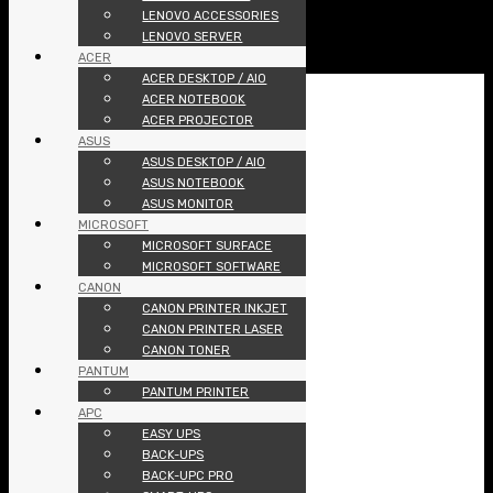
links below or a search?
LENOVO ACCESSORIES
ARTICLES
LENOVO SERVER
CONTACT
ACER
JOIN US
ACER DESKTOP / AIO
พีซีแลนด์ เทคโนโลยี
ACER NOTEBOOK
ACER PROJECTOR
CATEGORIES
ASUS
NOTEBOOK
ASUS DESKTOP / AIO
MONITOR
ASUS NOTEBOOK
DESKTOP PC
AIO
ASUS MONITOR
UPS
MICROSOFT
SERVER
MICROSOFT SURFACE
ACCESSORIES
MICROSOFT SOFTWARE
TABLETS
CANON
PRINTER
CANON PRINTER INKJET
SMARTPHONES
CANON PRINTER LASER
PROJECTOR
CANON TONER
NAS
PANTUM
SOFTWARE
PANTUM PRINTER
TONER
APC
POS
EASY UPS
HOME
BACK-UPS
PROMOTION
BACK-UPC PRO
PRODUCTS