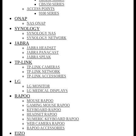
CBS350 SERIES
ACCESS POINTS
9100 SERIES
QNAP
NAS QNAP
SYNOLOGY
SYNOLOGY NAS
SYNOLOGY NETWORK
JABRA
JABRA HEADSET
JABRA PANACAST
JABRA SPEAK
TP-LINK
TP-LINK CAMERAS
TP-LINK NETWORK
TP-LINK ACCESSORIES
LG
LG MONITOR
LG MEDICAL DISPLAYS
RAPOO
MOUSE RAPOO
GAMING MOUSE RAPOO
KEYBOARD RAPOO
HEADSET RAPOO
NUMERIC KEYBOARD RAPOO
WEB CAMERA RAPOO
RAPOO ACCESSORIES
EIZO