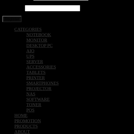
Password
*
Register
CATEGORIES
NOTEBOOK
MONITOR
DESKTOP PC
AIO
UPS
SERVER
ACCESSORIES
TABLETS
PRINTER
SMARTPHONES
PROJECTOR
NAS
SOFTWARE
TONER
POS
HOME
PROMOTION
PRODUCTS
ABOUT