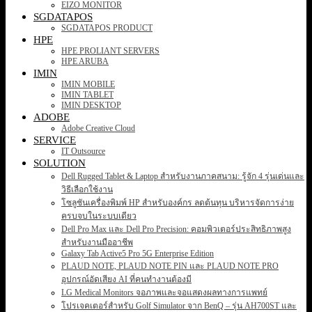
EIZO MONITOR
SGDATAPOS
SGDATAPOS PRODUCT
HPE
HPE PROLIANT SERVERS
HPE ARUBA
IMIN
IMIN MOBILE
IMIN TABLET
IMIN DESKTOP
ADOBE
Adobe Creative Cloud
SERVICE
IT Outsource
SOLUTION
Dell Rugged Tablet & Laptop สำหรับงานภาคสนาม: รู้จัก 4 รุ่นเด่นและ
วิธีเลือกใช้งาน
โซลูชันเครื่องพิมพ์ HP สำหรับองค์กร ลดต้นทุน บริหารจัดการง่าย
ครบจบในระบบเดียว
Dell Pro Max และ Dell Pro Precision: คอมพิวเตอร์ประสิทธิภาพสูง
สำหรับงานมืออาชีพ
Galaxy Tab Active5 Pro 5G Enterprise Edition
PLAUD NOTE, PLAUD NOTE PIN และ PLAUD NOTE PRO
อุปกรณ์อัดเสียง AI ที่คนทำงานต้องมี
LG Medical Monitors จอภาพและจอแสดงผลทางการแพทย์
โปรเจคเตอร์สำหรับ Golf Simulator จาก BenQ – รุ่น AH700ST และ