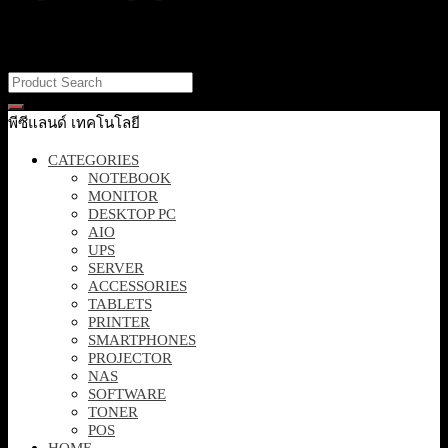
It looks like nothing was found at this location. Maybe try one of the
links below or a search?
พีซีแลนด์ เทคโนโลยี
CATEGORIES
NOTEBOOK
MONITOR
DESKTOP PC
AIO
UPS
SERVER
ACCESSORIES
TABLETS
PRINTER
SMARTPHONES
PROJECTOR
NAS
SOFTWARE
TONER
POS
HOME