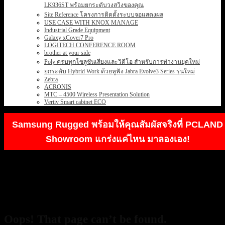
LK936ST พร้อมยกระดับวงสวิงของคุณ
Site Reference โครงการติดตั้งระบบจอแสดงผล
USE CASE WITH KNOX MANAGE
Industrial Grade Equipment
Galaxy xCover7 Pro
LOGITECH CONFERENCE ROOM
brother at your side
Poly ครบทุกโซลูชันเสียงและวิดีโอ สำหรับการทำงานยุคใหม่
ยกระดับ Hybrid Work ด้วยหูฟัง Jabra Evolve3 Series รุ่นใหม่
Zebra
ACRONIS
MTC – 4500 Wireless Presentation Solution
Vertiv Smart cabinet ECO
Samsung Rugged พร้อมให้คุณสัมผัสจริงที่ PCLAND
Showroom แกร่งแค่ไหน มาลองเอง!
404
Oops! That page can’t be found.