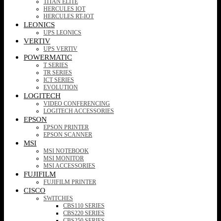
TITAN ELITE
HERCULES IOT
HERCULES RT-IOT
LEONICS
UPS LEONICS
VERTIV
UPS VERTIV
POWERMATIC
T SERIES
TR SERIES
ICT SERIES
EVOLUTION
LOGITECH
VIDEO CONFERENCING
LOGITECH ACCESSORIES
EPSON
EPSON PRINTER
EPSON SCANNER
MSI
MSI NOTEBOOK
MSI MONITOR
MSI ACCESSORIES
FUJIFILM
FUJIFILM PRINTER
CISCO
SWITCHES
CBS110 SERIES
CBS220 SERIES
CBS250 SERIES