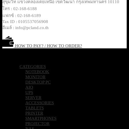
สุขุมวิท แขวงคลองเตยเหนือ เขตวัฒนา กรุงเทพมหานคร 10110
โทร : 02-168-6188
แฟกซ์ : 02-168-6189
Tax ID : 0105537056908
อีเมล์ : info@pcland.co.th
HOW TO PAY? / HOW TO ORDER?
Copyright 2026 © Pcland Technologies All Rights Reserved
CATEGORIES
NOTEBOOK
MONITOR
DESKTOP PC
AIO
UPS
SERVER
ACCESSORIES
TABLETS
PRINTER
SMARTPHONES
PROJECTOR
NAS