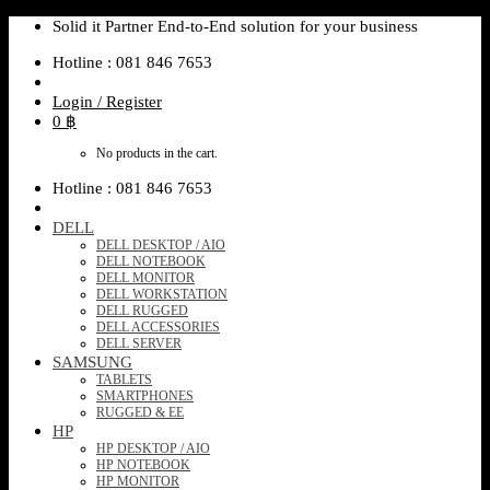
Skip
Solid it Partner End-to-End solution for your business
to
Hotline : 081 846 7653
content
Login / Register
0
฿
No products in the cart.
Hotline : 081 846 7653
DELL
DELL DESKTOP / AIO
DELL NOTEBOOK
DELL MONITOR
DELL WORKSTATION
DELL RUGGED
DELL ACCESSORIES
DELL SERVER
SAMSUNG
TABLETS
SMARTPHONES
RUGGED & EE
HP
HP DESKTOP / AIO
HP NOTEBOOK
HP MONITOR