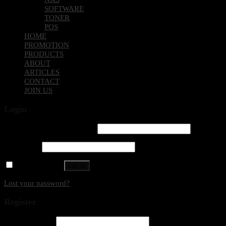
SOFTWARE
TONER
POS
HOME
PROMOTION
PRODUCTS
ABOUT
ARTICLES
CONTACT
JOIN US
Login
Username or email address
*
Password
*
Remember me
Log in
Lost your password?
Register
Email address
*