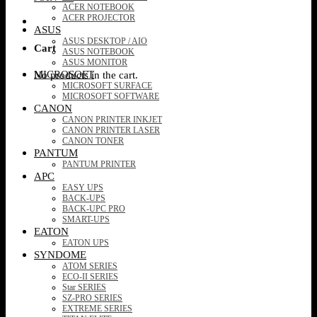
ACER NOTEBOOK
ACER PROJECTOR
ASUS
ASUS DESKTOP / AIO
Cart
ASUS NOTEBOOK
ASUS MONITOR
MICROSOFT
No products in the cart.
MICROSOFT SURFACE
MICROSOFT SOFTWARE
CANON
CANON PRINTER INKJET
CANON PRINTER LASER
CANON TONER
PANTUM
PANTUM PRINTER
APC
EASY UPS
BACK-UPS
BACK-UPC PRO
SMART-UPS
EATON
EATON UPS
SYNDOME
ATOM SERIES
ECO-II SERIES
Star SERIES
SZ-PRO SERIES
EXTREME SERIES