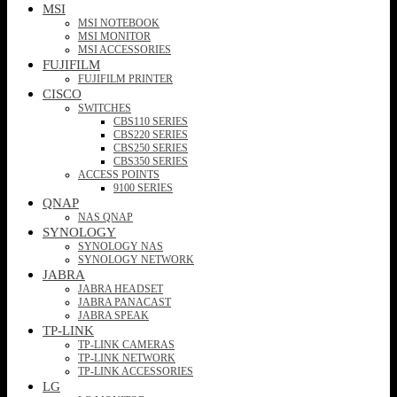
MSI
MSI NOTEBOOK
MSI MONITOR
MSI ACCESSORIES
FUJIFILM
FUJIFILM PRINTER
CISCO
SWITCHES
CBS110 SERIES
CBS220 SERIES
CBS250 SERIES
CBS350 SERIES
ACCESS POINTS
9100 SERIES
QNAP
NAS QNAP
SYNOLOGY
SYNOLOGY NAS
SYNOLOGY NETWORK
JABRA
JABRA HEADSET
JABRA PANACAST
JABRA SPEAK
TP-LINK
TP-LINK CAMERAS
TP-LINK NETWORK
TP-LINK ACCESSORIES
LG