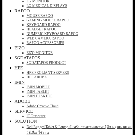
LG MONITOR
LG MEDICAL DISPLAYS
RAPOO
MOUSE RAPOO
GAMING MOUSE RAPOO
KEYBOARD RAPOO
HEADSET RAPOO
NUMERIC KEYBOARD RAPOO
WEB CAMERA RAPOO
RAPOO ACCESSORIES
EIZO
EIZO MONITOR
SGDATAPOS
SGDATAPOS PRODUCT
HPE
HPE PROLIANT SERVERS
HPE ARUBA
IMIN
IMIN MOBILE
IMIN TABLET
IMIN DESKTOP
ADOBE
Adobe Creative Cloud
SERVICE
IT Outsource
SOLUTION
Dell Rugged Tablet & Laptop สำหรับงานภาคสนาม: รู้จัก 4 รุ่นเด่นและ
วิธีเลือกใช้งาน