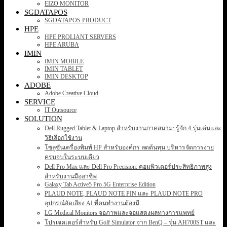
EIZO MONITOR
SGDATAPOS
SGDATAPOS PRODUCT
HPE
HPE PROLIANT SERVERS
HPE ARUBA
IMIN
IMIN MOBILE
IMIN TABLET
IMIN DESKTOP
ADOBE
Adobe Creative Cloud
SERVICE
IT Outsource
SOLUTION
Dell Rugged Tablet & Laptop สำหรับงานภาคสนาม: รู้จัก 4 รุ่นเด่นและ
วิธีเลือกใช้งาน
โซลูชันเครื่องพิมพ์ HP สำหรับองค์กร ลดต้นทุน บริหารจัดการง่าย
ครบจบในระบบเดียว
Dell Pro Max และ Dell Pro Precision: คอมพิวเตอร์ประสิทธิภาพสูง
สำหรับงานมืออาชีพ
Galaxy Tab Active5 Pro 5G Enterprise Edition
PLAUD NOTE, PLAUD NOTE PIN และ PLAUD NOTE PRO
อุปกรณ์อัดเสียง AI ที่คนทำงานต้องมี
LG Medical Monitors จอภาพและจอแสดงผลทางการแพทย์
โปรเจคเตอร์สำหรับ Golf Simulator จาก BenQ – รุ่น AH700ST และ