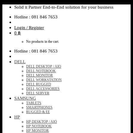
Skip
Solid it Partner End-to-End solution for your business
to
Hotline : 081 846 7653
content
Login / Register
0
฿
No products in the cart.
Hotline : 081 846 7653
DELL
DELL DESKTOP / AIO
DELL NOTEBOOK
DELL MONITOR
DELL WORKSTATION
DELL RUGGED
DELL ACCESSORIES
DELL SERVER
SAMSUNG
TABLETS
SMARTPHONES
RUGGED & EE
HP
HP DESKTOP / AIO
HP NOTEBOOK
HP MONITOR