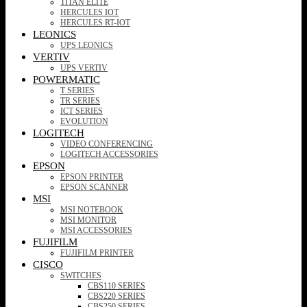
TITAN ELITE
HERCULES IOT
HERCULES RT-IOT
LEONICS
UPS LEONICS
VERTIV
UPS VERTIV
POWERMATIC
T SERIES
TR SERIES
ICT SERIES
EVOLUTION
LOGITECH
VIDEO CONFERENCING
LOGITECH ACCESSORIES
EPSON
EPSON PRINTER
EPSON SCANNER
MSI
MSI NOTEBOOK
MSI MONITOR
MSI ACCESSORIES
FUJIFILM
FUJIFILM PRINTER
CISCO
SWITCHES
CBS110 SERIES
CBS220 SERIES
CBS250 SERIES