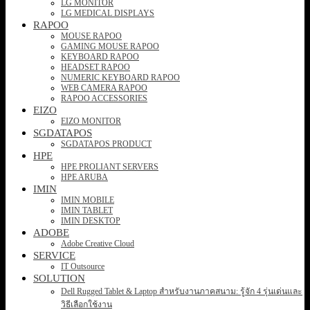
LG MONITOR
LG MEDICAL DISPLAYS
RAPOO
MOUSE RAPOO
GAMING MOUSE RAPOO
KEYBOARD RAPOO
HEADSET RAPOO
NUMERIC KEYBOARD RAPOO
WEB CAMERA RAPOO
RAPOO ACCESSORIES
EIZO
EIZO MONITOR
SGDATAPOS
SGDATAPOS PRODUCT
HPE
HPE PROLIANT SERVERS
HPE ARUBA
IMIN
IMIN MOBILE
IMIN TABLET
IMIN DESKTOP
ADOBE
Adobe Creative Cloud
SERVICE
IT Outsource
SOLUTION
Dell Rugged Tablet & Laptop สำหรับงานภาคสนาม: รู้จัก 4 รุ่นเด่นและ
วิธีเลือกใช้งาน