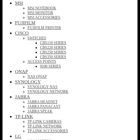
MSI
MSI NOTEBOOK
MSI MONITOR
MSI ACCESSORIES
FUJIFILM
FUJIFILM PRINTER
CISCO
SWITCHES
CBS110 SERIES
CBS220 SERIES
CBS250 SERIES
CBS350 SERIES
ACCESS POINTS
9100 SERIES
QNAP
NAS QNAP
SYNOLOGY
SYNOLOGY NAS
SYNOLOGY NETWORK
JABRA
JABRA HEADSET
JABRA PANACAST
JABRA SPEAK
TP-LINK
TP-LINK CAMERAS
TP-LINK NETWORK
TP-LINK ACCESSORIES
LG