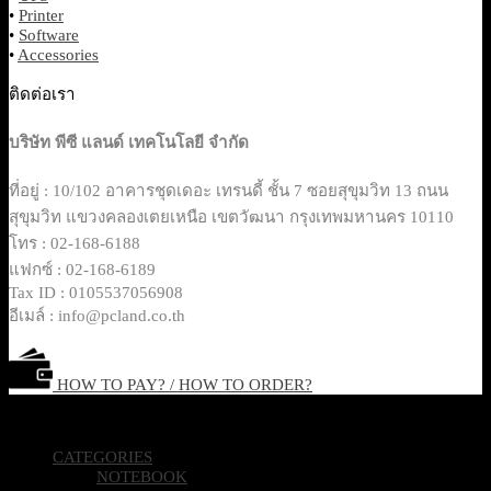
•
Printer
•
Software
•
Accessories
ติดต่อเรา
บริษัท พีซี แลนด์ เทคโนโลยี จำกัด
ที่อยู่ : 10/102 อาคารชุดเดอะ เทรนดี้ ชั้น 7 ซอยสุขุมวิท 13 ถนน
สุขุมวิท แขวงคลองเตยเหนือ เขตวัฒนา กรุงเทพมหานคร 10110
โทร : 02-168-6188
แฟกซ์ : 02-168-6189
Tax ID : 0105537056908
อีเมล์ : info@pcland.co.th
HOW TO PAY? / HOW TO ORDER?
Copyright 2026 © Pcland Technologies All Rights Reserved
CATEGORIES
NOTEBOOK