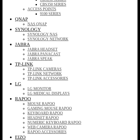
CBS350 SERIES
ACCESS POINTS
9100 SERIES
QNAP
NAS QNAP
SYNOLOGY
SYNOLOGY NAS
SYNOLOGY NETWORK
JABRA
JABRA HEADSET
JABRA PANACAST
JABRA SPEAK
TP-LINK
TP-LINK CAMERAS
TP-LINK NETWORK
TP-LINK ACCESSORIES
LG
LG MONITOR
LG MEDICAL DISPLAYS
RAPOO
MOUSE RAPOO
GAMING MOUSE RAPOO
KEYBOARD RAPOO
HEADSET RAPOO
NUMERIC KEYBOARD RAPOO
WEB CAMERA RAPOO
RAPOO ACCESSORIES
EIZO