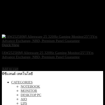
Quick View
[AW2525HM] Alienware 25 320Hz Gaming Monitor/25″/3Yrs
Advance Exchange, NBD, Premium Panel Guarantee
6,100
฿
Excl. VAT 7%
Add to cart
พีซีแลนด์ เทคโนโลยี
CATEGORIES
NOTEBOOK
MONITOR
DESKTOP PC
AIO
UPS