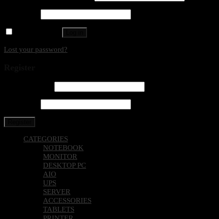
Password
*
Remember me
Log in
Lost your password?
Register
Email address
*
Password
*
Register
CATEGORIES
NOTEBOOK
MONITOR
DESKTOP PC
AIO
UPS
SERVER
ACCESSORIES
TABLETS
PRINTER