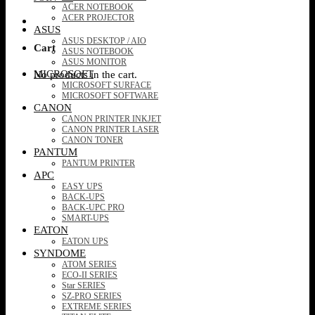
ACER NOTEBOOK
ACER PROJECTOR
ASUS
ASUS DESKTOP / AIO
Cart
ASUS NOTEBOOK
ASUS MONITOR
MICROSOFT
No products in the cart.
MICROSOFT SURFACE
MICROSOFT SOFTWARE
CANON
CANON PRINTER INKJET
CANON PRINTER LASER
CANON TONER
PANTUM
PANTUM PRINTER
APC
EASY UPS
BACK-UPS
BACK-UPC PRO
SMART-UPS
EATON
EATON UPS
SYNDOME
ATOM SERIES
ECO-II SERIES
Star SERIES
SZ-PRO SERIES
EXTREME SERIES