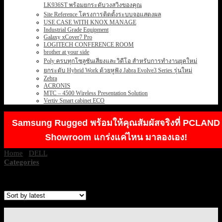
LK936ST พร้อมยกระดับวงสวิงของคุณ
Site Reference โครงการติดตั้งระบบจอแสดงผล
USE CASE WITH KNOX MANAGE
Industrial Grade Equipment
Galaxy xCover7 Pro
LOGITECH CONFERENCE ROOM
brother at your side
Poly ครบทุกโซลูชันเสียงและวิดีโอ สำหรับการทำงานยุคใหม่
ยกระดับ Hybrid Work ด้วยหูฟัง Jabra Evolve3 Series รุ่นใหม่
Zebra
ACRONIS
MTC – 4500 Wireless Presentation Solution
Vertiv Smart cabinet ECO
Samsung Rugged พร้อมให้คุณสัมผัสจริงที่ PCLAND
Showroom แกร่งแค่ไหน มาลองเอง!
Home
/
DELL
/
ALIENWARE
Categories
Showing the single result