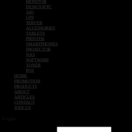
MONITOR
DESKTOP PC
AIO
UPS
SERVER
ACCESSORIES
TABLETS
PRINTER
SMARTPHONES
PROJECTOR
NAS
SOFTWARE
TONER
POS
HOME
PROMOTION
PRODUCTS
ABOUT
ARTICLES
CONTACT
JOIN US
Login
Username or email address
*