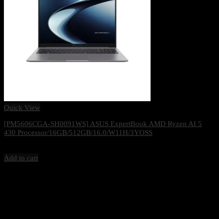
Quick View
[PM5606CGA-SH0091WS] ASUS ExpertBook AMD Ryzen AI 5
430 Processor/16GB/512GB/16.0/W11H/3YOSS
36,400
฿
Excl. VAT 7%
Add to cart