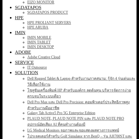
EIZO MONITOR
SGDATAPOS
SGDATAPOS PRODUCT
HPE
HPE PROLIANT SERVERS
HPE ARUBA
IMIN
IMIN MOBILE
IMIN TABLET
IMIN DESKTOP
ADOBE
Adobe Creative Cloud
SERVICE
IT Outsource
SOLUTION
Dell Rugged Tablet & Laptop สำหรับงานภาคสนาม: รู้จัก 4 รุ่นเด่นและ
วิธีเลือกใช้งาน
โซลูชันเครื่องพิมพ์ HP สำหรับองค์กร ลดต้นทุน บริหารจัดการง่าย
ครบจบในระบบเดียว
Dell Pro Max และ Dell Pro Precision: คอมพิวเตอร์ประสิทธิภาพสูง
สำหรับงานมืออาชีพ
Galaxy Tab Active5 Pro 5G Enterprise Edition
PLAUD NOTE, PLAUD NOTE PIN และ PLAUD NOTE PRO
อุปกรณ์อัดเสียง AI ที่คนทำงานต้องมี
LG Medical Monitors จอภาพและจอแสดงผลทางการแพทย์
โปรเจคเตอร์สำหรับ Golf Simulator จาก BenQ – รุ่น AH700ST และ