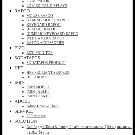
LG MONITOR
LG MEDICAL DISPLAYS
RAPOO
MOUSE RAPOO
GAMING MOUSE RAPOO
KEYBOARD RAPOO
HEADSET RAPOO
NUMERIC KEYBOARD RAPOO
WEB CAMERA RAPOO
RAPOO ACCESSORIES
EIZO
EIZO MONITOR
SGDATAPOS
SGDATAPOS PRODUCT
HPE
HPE PROLIANT SERVERS
HPE ARUBA
IMIN
IMIN MOBILE
IMIN TABLET
IMIN DESKTOP
ADOBE
Adobe Creative Cloud
SERVICE
IT Outsource
SOLUTION
Dell Rugged Tablet & Laptop สำหรับงานภาคสนาม: รู้จัก 4 รุ่นเด่นและ
วิธีเลือกใช้งาน