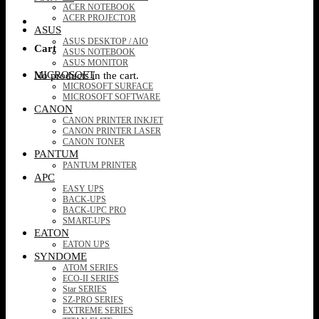
ACER NOTEBOOK
ACER PROJECTOR
ASUS
ASUS DESKTOP / AIO
Cart
ASUS NOTEBOOK
ASUS MONITOR
MICROSOFT
No products in the cart.
MICROSOFT SURFACE
MICROSOFT SOFTWARE
CANON
CANON PRINTER INKJET
CANON PRINTER LASER
CANON TONER
PANTUM
PANTUM PRINTER
APC
EASY UPS
BACK-UPS
BACK-UPC PRO
SMART-UPS
EATON
EATON UPS
SYNDOME
ATOM SERIES
ECO-II SERIES
Star SERIES
SZ-PRO SERIES
EXTREME SERIES