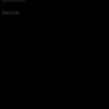
84,000
฿
Excl. VAT 7%
Add to cart