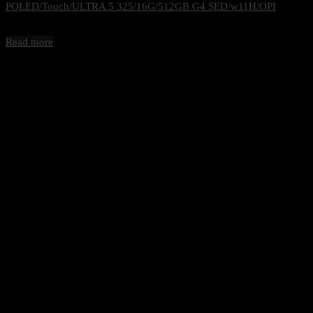
POLED/Touch/ULTRA 5 325/16G/512GB G4 SED/w11H/OPI
65,400
฿
Excl. VAT 7%
Read more