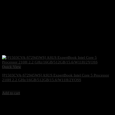
Quick View
[P1503CVA-S72945WS] ASUS ExpertBook Intel Core 5 Processor
210H 2.2 GHz/16GB/512GB/15.6/W11H/2YOSS
28,000
฿
Excl. VAT 7%
Add to cart