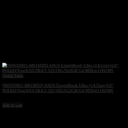
Quick View
[90NX09J1-M01MX0] ASUS ExpertBook Ultra (1A Gray)14″
POLED/Touch/ULTRA 5 325/16G/512GB G4 SED/w11H/OPI
65,400
฿
Excl. VAT 7%
Add to cart