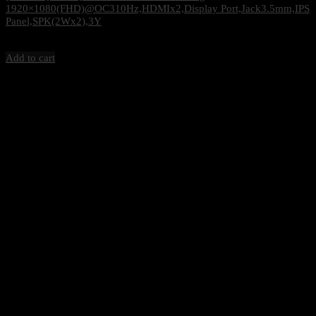
1920×1080(FHD)@OC310Hz,HDMIx2,Display Port,Jack3.5mm,IPS
Panel,SPK(2Wx2),3Y
5,600
฿
Excl. VAT 7%
Add to cart