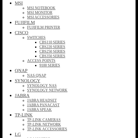
MSI
MSI NOTEBOOK
MSI MONITOR
MSI ACCESSORIES
FUJIFILM
FUJIFILM PRINTER
CISCO
SWITCHES
CBS110 SERIES
CBS220 SERIES
CBS250 SERIES
CBS350 SERIES
ACCESS POINTS
9100 SERIES
QNAP
NAS QNAP
SYNOLOGY
SYNOLOGY NAS
SYNOLOGY NETWORK
JABRA
JABRA HEADSET
JABRA PANACAST
JABRA SPEAK
TP-LINK
TP-LINK CAMERAS
TP-LINK NETWORK
TP-LINK ACCESSORIES
LG