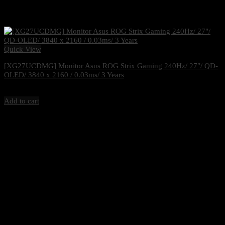
Quick View
[XG27UCDMG] Monitor Asus ROG Strix Gaming 240Hz/ 27″/ QD-
OLED/ 3840 x 2160 / 0.03ms/ 3 Years
38,900
฿
Excl. VAT 7%
Add to cart