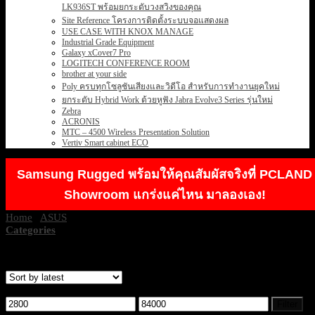
LK936ST พร้อมยกระดับวงสวิงของคุณ
Site Reference โครงการติดตั้งระบบจอแสดงผล
USE CASE WITH KNOX MANAGE
Industrial Grade Equipment
Galaxy xCover7 Pro
LOGITECH CONFERENCE ROOM
brother at your side
Poly ครบทุกโซลูชันเสียงและวิดีโอ สำหรับการทำงานยุคใหม่
ยกระดับ Hybrid Work ด้วยหูฟัง Jabra Evolve3 Series รุ่นใหม่
Zebra
ACRONIS
MTC – 4500 Wireless Presentation Solution
Vertiv Smart cabinet ECO
Samsung Rugged พร้อมให้คุณสัมผัสจริงที่ PCLAND
Showroom แกร่งแค่ไหน มาลองเอง!
Home
/
ASUS
/
ASUS NOTEBOOK
Categories
Showing 1–12 of 53 results
Filter by price
Min
Max
Filter
price
price