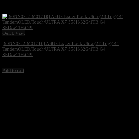
Quick View
[90NX09J2-M017T0] ASUS ExpertBook Ultra (2B Fog)14″
TandemOLED/Touch/ULTRA X7 358H/32G/1TB G4
SED/w11H/OPI
84,000
฿
Excl. VAT 7%
Add to cart