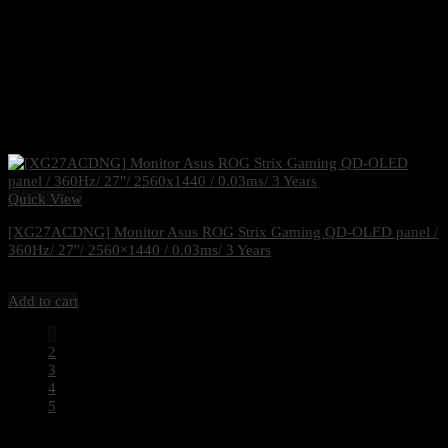
Quick View
[XG27ACDNG] Monitor Asus ROG Strix Gaming QD-OLED panel /
360Hz/ 27″/ 2560×1440 / 0.03ms/ 3 Years
29,000
฿
Excl. VAT 7%
Add to cart
1
2
3
4
5