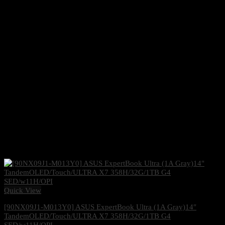
Quick View
[90NX09J1-M013Y0] ASUS ExpertBook Ultra (1A Gray)14″
TandemOLED/Touch/ULTRA X7 358H/32G/1TB G4
SED/w11H/OPI