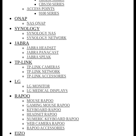
CBS350 SERIES
ACCESS POINTS
9100 SERIES
QNAP
NAS QNAP
SYNOLOGY
SYNOLOGY NAS
SYNOLOGY NETWORK
JABRA
JABRA HEADSET
JABRA PANACAST
JABRA SPEAK
TP-LINK
TP-LINK CAMERAS
TP-LINK NETWORK
TP-LINK ACCESSORIES
LG
LG MONITOR
LG MEDICAL DISPLAYS
RAPOO
MOUSE RAPOO
GAMING MOUSE RAPOO
KEYBOARD RAPOO
HEADSET RAPOO
NUMERIC KEYBOARD RAPOO
WEB CAMERA RAPOO
RAPOO ACCESSORIES
EIZO