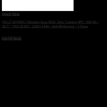
Quick View
[XG27AQDNG] Monitor Asus ROG Strix Gaming IPS / 360 Hz /
26.5″ / QD-OLED / 2560×1440 / Anti-Reflection / 3 Years
23,900
฿
Excl. VAT 7%
Out Of Stock