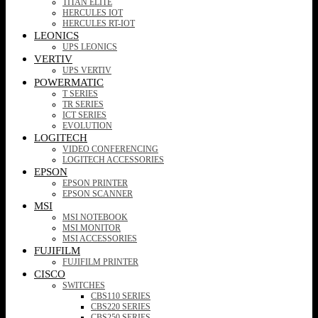
TITAN ELITE
HERCULES IOT
HERCULES RT-IOT
LEONICS
UPS LEONICS
VERTIV
UPS VERTIV
POWERMATIC
T SERIES
TR SERIES
ICT SERIES
EVOLUTION
LOGITECH
VIDEO CONFERENCING
LOGITECH ACCESSORIES
EPSON
EPSON PRINTER
EPSON SCANNER
MSI
MSI NOTEBOOK
MSI MONITOR
MSI ACCESSORIES
FUJIFILM
FUJIFILM PRINTER
CISCO
SWITCHES
CBS110 SERIES
CBS220 SERIES
CBS250 SERIES