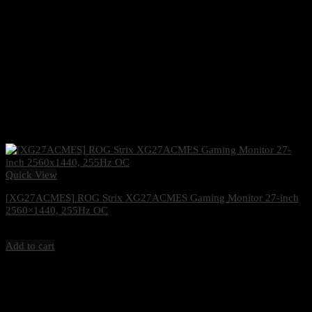
Quick View
[XG27ACMES] ROG Strix XG27ACMES Gaming Monitor 27-inch
2560×1440, 255Hz OC
7,500
฿
Excl. VAT 7%
Add to cart