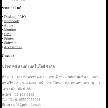
รายการสินค้า
•
Desktop / AIO
•
Notebook
•
Apple
•
Monitor
•
UPS
•
Printer
•
Software
•
Accessories
ติดต่อเรา
บริษัท พีซี แลนด์ เทคโนโลยี จำกัด
ที่อยู่ : 10/102 อาคารชุดเดอะ เทรนดี้ ชั้น 7 ซอยสุขุมวิท 13 ถนน
สุขุมวิท แขวงคลองเตยเหนือ เขตวัฒนา กรุงเทพมหานคร 10110
โทร : 02-168-6188
แฟกซ์ : 02-168-6189
Tax ID : 0105537056908
อีเมล์ : info@pcland.co.th