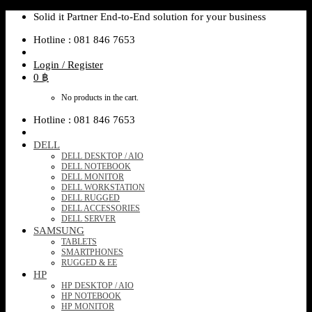
Skip
Solid it Partner End-to-End solution for your business
to
Hotline : 081 846 7653
content
Login / Register
0
฿
No products in the cart.
Hotline : 081 846 7653
DELL
DELL DESKTOP / AIO
DELL NOTEBOOK
DELL MONITOR
DELL WORKSTATION
DELL RUGGED
DELL ACCESSORIES
DELL SERVER
SAMSUNG
TABLETS
SMARTPHONES
RUGGED & EE
HP
HP DESKTOP / AIO
HP NOTEBOOK
HP MONITOR