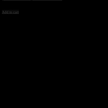
36,500
฿
Excl. VAT 7%
Add to cart