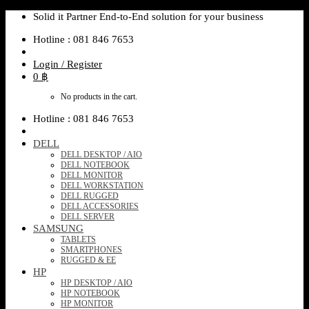
Skip
Solid it Partner End-to-End solution for your business
to
Hotline : 081 846 7653
content
Login / Register
0
฿
No products in the cart.
Hotline : 081 846 7653
DELL
DELL DESKTOP / AIO
DELL NOTEBOOK
DELL MONITOR
DELL WORKSTATION
DELL RUGGED
DELL ACCESSORIES
DELL SERVER
SAMSUNG
TABLETS
SMARTPHONES
RUGGED & EE
HP
HP DESKTOP / AIO
HP NOTEBOOK
HP MONITOR