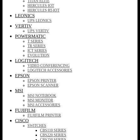
TITAN ELITE
HERCULES IOT
HERCULES RT-IOT
LEONICS
UPS LEONICS
VERTIV
UPS VERTIV
POWERMATIC
T SERIES
TR SERIES
ICT SERIES
EVOLUTION
LOGITECH
VIDEO CONFERENCING
LOGITECH ACCESSORIES
EPSON
EPSON PRINTER
EPSON SCANNER
MSI
MSI NOTEBOOK
MSI MONITOR
MSI ACCESSORIES
FUJIFILM
FUJIFILM PRINTER
CISCO
SWITCHES
CBS110 SERIES
CBS220 SERIES
CBS250 SERIES