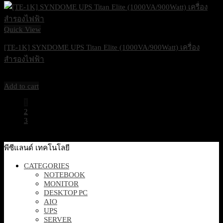
Quick View
[TE-1K] SYNDOME UPS Titan Elite (1000VA/900Watt) เครื่อง
สำรองไฟฟ้า
11,500
฿
Excl. VAT 7%
Add to cart
1
2
3
พีซีแลนด์ เทคโนโลยี
CATEGORIES
NOTEBOOK
MONITOR
DESKTOP PC
AIO
UPS
SERVER