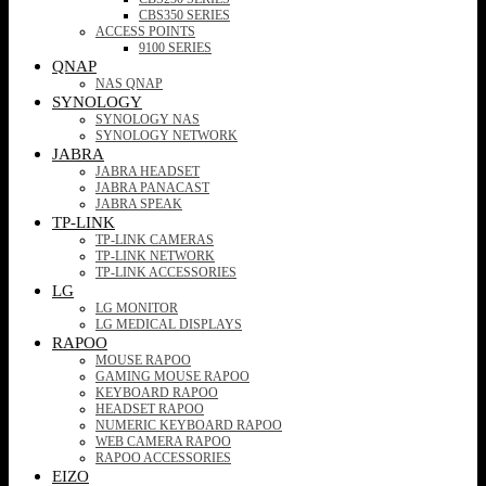
CBS350 SERIES
ACCESS POINTS
9100 SERIES
QNAP
NAS QNAP
SYNOLOGY
SYNOLOGY NAS
SYNOLOGY NETWORK
JABRA
JABRA HEADSET
JABRA PANACAST
JABRA SPEAK
TP-LINK
TP-LINK CAMERAS
TP-LINK NETWORK
TP-LINK ACCESSORIES
LG
LG MONITOR
LG MEDICAL DISPLAYS
RAPOO
MOUSE RAPOO
GAMING MOUSE RAPOO
KEYBOARD RAPOO
HEADSET RAPOO
NUMERIC KEYBOARD RAPOO
WEB CAMERA RAPOO
RAPOO ACCESSORIES
EIZO