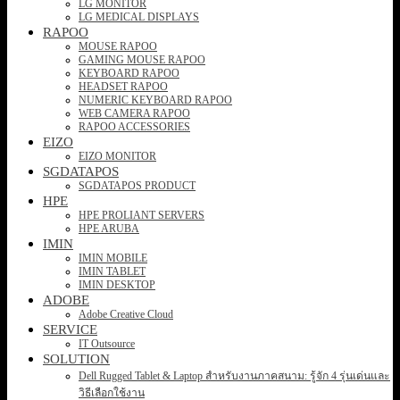
LG MONITOR
LG MEDICAL DISPLAYS
RAPOO
MOUSE RAPOO
GAMING MOUSE RAPOO
KEYBOARD RAPOO
HEADSET RAPOO
NUMERIC KEYBOARD RAPOO
WEB CAMERA RAPOO
RAPOO ACCESSORIES
EIZO
EIZO MONITOR
SGDATAPOS
SGDATAPOS PRODUCT
HPE
HPE PROLIANT SERVERS
HPE ARUBA
IMIN
IMIN MOBILE
IMIN TABLET
IMIN DESKTOP
ADOBE
Adobe Creative Cloud
SERVICE
IT Outsource
SOLUTION
Dell Rugged Tablet & Laptop สำหรับงานภาคสนาม: รู้จัก 4 รุ่นเด่นและ
วิธีเลือกใช้งาน