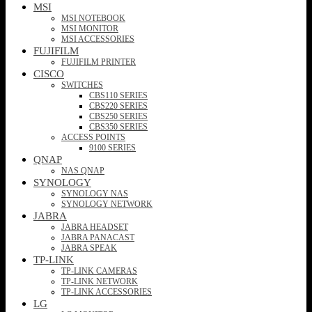
MSI
MSI NOTEBOOK
MSI MONITOR
MSI ACCESSORIES
FUJIFILM
FUJIFILM PRINTER
CISCO
SWITCHES
CBS110 SERIES
CBS220 SERIES
CBS250 SERIES
CBS350 SERIES
ACCESS POINTS
9100 SERIES
QNAP
NAS QNAP
SYNOLOGY
SYNOLOGY NAS
SYNOLOGY NETWORK
JABRA
JABRA HEADSET
JABRA PANACAST
JABRA SPEAK
TP-LINK
TP-LINK CAMERAS
TP-LINK NETWORK
TP-LINK ACCESSORIES
LG