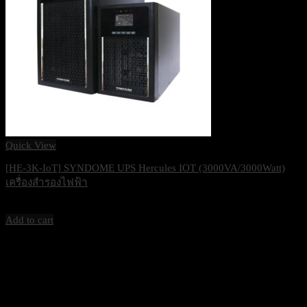
Quick View
[HE-3K-IoT] SYNDOME UPS Hercules IOT (3000VA/3000Watt)
เครื่องสำรองไฟฟ้า
34,000
฿
Excl. VAT 7%
Add to cart