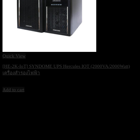
Quick View
[HE-2K-IoT] SYNDOME UPS Hercules IOT (2000VA/2000Watt)
เครื่องสำรองไฟฟ้า
29,900
฿
Excl. VAT 7%
Add to cart