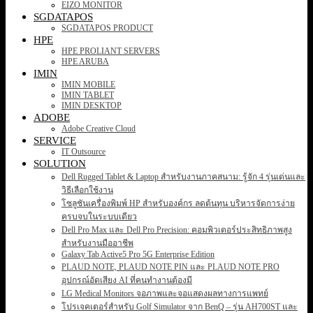
EIZO MONITOR
SGDATAPOS
SGDATAPOS PRODUCT
HPE
HPE PROLIANT SERVERS
HPE ARUBA
IMIN
IMIN MOBILE
IMIN TABLET
IMIN DESKTOP
ADOBE
Adobe Creative Cloud
SERVICE
IT Outsource
SOLUTION
Dell Rugged Tablet & Laptop สำหรับงานภาคสนาม: รู้จัก 4 รุ่นเด่นและ
วิธีเลือกใช้งาน
โซลูชันเครื่องพิมพ์ HP สำหรับองค์กร ลดต้นทุน บริหารจัดการง่าย
ครบจบในระบบเดียว
Dell Pro Max และ Dell Pro Precision: คอมพิวเตอร์ประสิทธิภาพสูง
สำหรับงานมืออาชีพ
Galaxy Tab Active5 Pro 5G Enterprise Edition
PLAUD NOTE, PLAUD NOTE PIN และ PLAUD NOTE PRO
อุปกรณ์อัดเสียง AI ที่คนทำงานต้องมี
LG Medical Monitors จอภาพและจอแสดงผลทางการแพทย์
โปรเจคเตอร์สำหรับ Golf Simulator จาก BenQ – รุ่น AH700ST และ