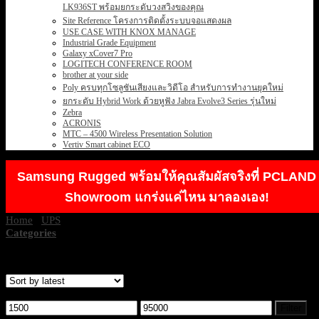
LK936ST พร้อมยกระดับวงสวิงของคุณ
Site Reference โครงการติดตั้งระบบจอแสดงผล
USE CASE WITH KNOX MANAGE
Industrial Grade Equipment
Galaxy xCover7 Pro
LOGITECH CONFERENCE ROOM
brother at your side
Poly ครบทุกโซลูชันเสียงและวิดีโอ สำหรับการทำงานยุคใหม่
ยกระดับ Hybrid Work ด้วยหูฟัง Jabra Evolve3 Series รุ่นใหม่
Zebra
ACRONIS
MTC – 4500 Wireless Presentation Solution
Vertiv Smart cabinet ECO
Samsung Rugged พร้อมให้คุณสัมผัสจริงที่ PCLAND
Showroom แกร่งแค่ไหน มาลองเอง!
Home
/
UPS
/
SYNDOME UPS
Categories
Showing 1–12 of 29 results
Filter by price
Min
Max
Filter
price
price