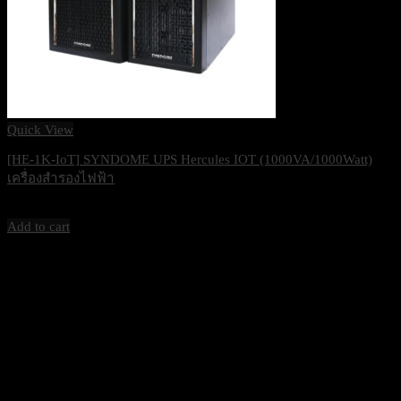
Quick View
[HE-1K-IoT] SYNDOME UPS Hercules IOT (1000VA/1000Watt)
เครื่องสำรองไฟฟ้า
21,000
฿
Excl. VAT 7%
Add to cart