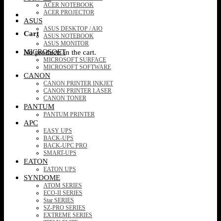
ACER NOTEBOOK
ACER PROJECTOR
ASUS
ASUS DESKTOP / AIO
Cart
ASUS NOTEBOOK
ASUS MONITOR
MICROSOFT
No products in the cart.
MICROSOFT SURFACE
MICROSOFT SOFTWARE
CANON
CANON PRINTER INKJET
CANON PRINTER LASER
CANON TONER
PANTUM
PANTUM PRINTER
APC
EASY UPS
BACK-UPS
BACK-UPC PRO
SMART-UPS
EATON
EATON UPS
SYNDOME
ATOM SERIES
ECO-II SERIES
Star SERIES
SZ-PRO SERIES
EXTREME SERIES