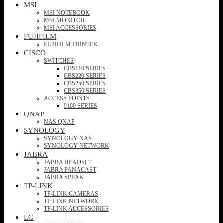
MSI
MSI NOTEBOOK
MSI MONITOR
MSI ACCESSORIES
FUJIFILM
FUJIFILM PRINTER
CISCO
SWITCHES
CBS110 SERIES
CBS220 SERIES
CBS250 SERIES
CBS350 SERIES
ACCESS POINTS
9100 SERIES
QNAP
NAS QNAP
SYNOLOGY
SYNOLOGY NAS
SYNOLOGY NETWORK
JABRA
JABRA HEADSET
JABRA PANACAST
JABRA SPEAK
TP-LINK
TP-LINK CAMERAS
TP-LINK NETWORK
TP-LINK ACCESSORIES
LG