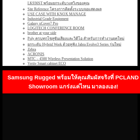
LK936ST พร้อมยกระดับวงสวิงของคุณ
Site Reference โครงการติดตั้งระบบจอแสดงผล
USE CASE WITH KNOX MANAGE
Industrial Grade Equipment
Galaxy xCover7 Pro
LOGITECH CONFERENCE ROOM
brother at your side
Poly ครบทุกโซลูชันเสียงและวิดีโอ สำหรับการทำงานยุคใหม่
ยกระดับ Hybrid Work ด้วยหูฟัง Jabra Evolve3 Series รุ่นใหม่
Zebra
ACRONIS
MTC – 4500 Wireless Presentation Solution
Vertiv Smart cabinet ECO
Samsung Rugged พร้อมให้คุณสัมผัสจริงที่ PCLAND
Showroom แกร่งแค่ไหน มาลองเอง!