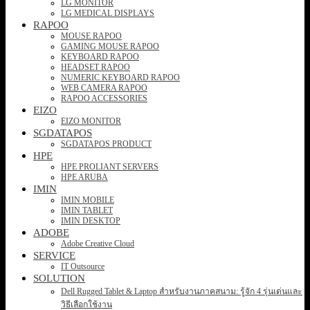
LG MONITOR
LG MEDICAL DISPLAYS
RAPOO
MOUSE RAPOO
GAMING MOUSE RAPOO
KEYBOARD RAPOO
HEADSET RAPOO
NUMERIC KEYBOARD RAPOO
WEB CAMERA RAPOO
RAPOO ACCESSORIES
EIZO
EIZO MONITOR
SGDATAPOS
SGDATAPOS PRODUCT
HPE
HPE PROLIANT SERVERS
HPE ARUBA
IMIN
IMIN MOBILE
IMIN TABLET
IMIN DESKTOP
ADOBE
Adobe Creative Cloud
SERVICE
IT Outsource
SOLUTION
Dell Rugged Tablet & Laptop สำหรับงานภาคสนาม: รู้จัก 4 รุ่นเด่นและ
วิธีเลือกใช้งาน