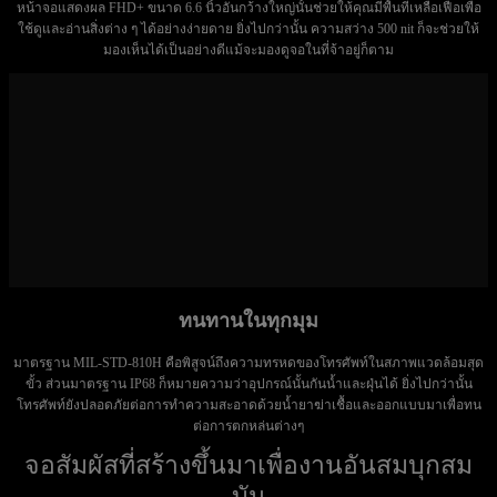
หน้าจอแสดงผล FHD+ ขนาด 6.6 นิ้วอันกว้างใหญ่นั้นช่วยให้คุณมีพื้นที่เหลือเฟือเพื่อ
ใช้ดูและอ่านสิ่งต่าง ๆ ได้อย่างง่ายดาย ยิ่งไปกว่านั้น ความสว่าง 500 nit ก็จะช่วยให้
มองเห็นได้เป็นอย่างดีแม้จะมองดูจอในที่จ้าอยู่ก็ตาม
ทนทานในทุกมุม
มาตรฐาน MIL-STD-810H คือพิสูจน์ถึงความทรหดของโทรศัพท์ในสภาพแวดล้อมสุด
ขั้ว ส่วนมาตรฐาน IP68 ก็หมายความว่าอุปกรณ์นั้นกันน้ำและฝุ่นได้ ยิ่งไปกว่านั้น
โทรศัพท์ยังปลอดภัยต่อการทำความสะอาดด้วยน้ำยาฆ่าเชื้อและออกแบบมาเพื่อทน
ต่อการตกหล่นต่างๆ
จอสัมผัสที่สร้างขึ้นมาเพื่องานอันสมบุกสม
บัน