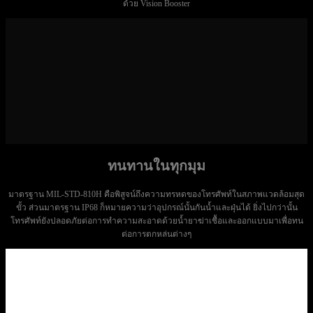
ด้วย Vision Booster
ทนทานในทุกมุม
มาตรฐาน MIL-STD-810H คือพิสูจน์ถึงความทรหดของโทรศัพท์ในสภาพแวดล้อมสุด
ขั้ว ส่วนมาตรฐาน IP68 ก็หมายความว่าอุปกรณ์นั้นกันน้ำและฝุ่นได้ ยิ่งไปกว่านั้น
โทรศัพท์ยังปลอดภัยต่อการทำความสะอาดด้วยน้ำยาฆ่าเชื้อและออกแบบมาเพื่อทน
ต่อการตกหล่นต่างๆ