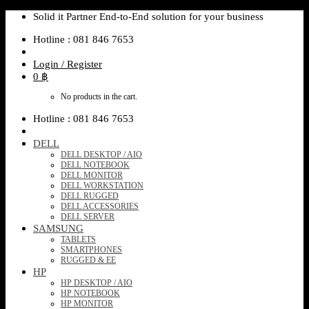
Skip
Solid it Partner End-to-End solution for your business
to
Hotline : 081 846 7653
content
Login / Register
0
฿
No products in the cart.
Hotline : 081 846 7653
DELL
DELL DESKTOP / AIO
DELL NOTEBOOK
DELL MONITOR
DELL WORKSTATION
DELL RUGGED
DELL ACCESSORIES
DELL SERVER
SAMSUNG
TABLETS
SMARTPHONES
RUGGED & EE
HP
HP DESKTOP / AIO
HP NOTEBOOK
HP MONITOR