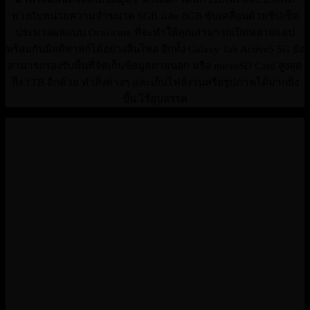
พ่วงกับหน่วยความจำขนาด 6GB และ 8GB ขับเคลื่อนด้วยชิปเซ็ต
ประมวลผลแบบ Octo-core ที่จะทำให้คุณสามารถเปิดหลายแอป
พร้อมกันมิลติทาสก์ได้อย่างลื่นไหล อีกทั้ง Galaxy Tab Active5 5G ยัง
สามารถรองรับพื้นที่จัดเก็บข้อมูลภายนอก หรือ microSD Card สูงสุด
ถึง 1TB อีกด้วย ทำสิ่งต่างๆ และเก็บไฟล์งานหรือรูปภาพได้มากยิ่ง
ขึ้น ไร้อุปสรรค