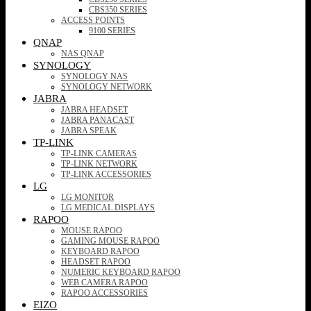
CBS350 SERIES
ACCESS POINTS
9100 SERIES
QNAP
NAS QNAP
SYNOLOGY
SYNOLOGY NAS
SYNOLOGY NETWORK
JABRA
JABRA HEADSET
JABRA PANACAST
JABRA SPEAK
TP-LINK
TP-LINK CAMERAS
TP-LINK NETWORK
TP-LINK ACCESSORIES
LG
LG MONITOR
LG MEDICAL DISPLAYS
RAPOO
MOUSE RAPOO
GAMING MOUSE RAPOO
KEYBOARD RAPOO
HEADSET RAPOO
NUMERIC KEYBOARD RAPOO
WEB CAMERA RAPOO
RAPOO ACCESSORIES
EIZO