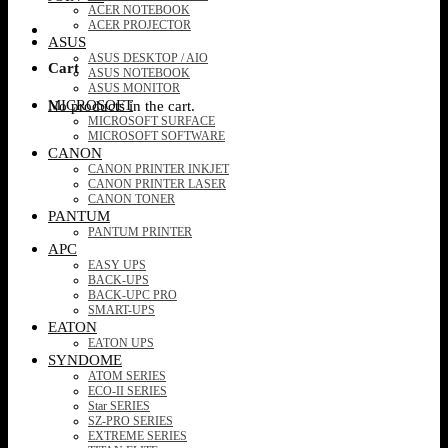
ACER NOTEBOOK
ACER PROJECTOR
ASUS
ASUS DESKTOP / AIO
Cart
ASUS NOTEBOOK
ASUS MONITOR
MICROSOFT
No products in the cart.
MICROSOFT SURFACE
MICROSOFT SOFTWARE
CANON
CANON PRINTER INKJET
CANON PRINTER LASER
CANON TONER
PANTUM
PANTUM PRINTER
APC
EASY UPS
BACK-UPS
BACK-UPC PRO
SMART-UPS
EATON
EATON UPS
SYNDOME
ATOM SERIES
ECO-II SERIES
Star SERIES
SZ-PRO SERIES
EXTREME SERIES