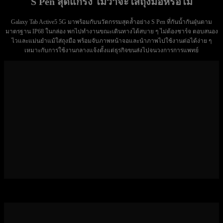
S Pen สุดแกร่ง ไม่ว่าจะใส่ถุงมือหรือไม่
Galaxy Tab Active5 5G มาพร้อมกับนวัตกรรมสุดล้ำอย่าง S Pen ที่กันน้ำกันฝุ่นตาม
มาตรฐาน IP68 ในกล่อง พกไปทำงานขณะเดินทางได้สบาย ๆ ไม่ต้องชาร์จ ตอบสนอง
ไวและแม่นยำแม้ใส่ถุงมือ พร้อมจับภาพหน้าจอและนำภาพไปใช้งานต่อได้ง่าย ๆ
เหมาะกับการใช้งานกลางแจ้งตั้งแต่ธุรกิจขนส่งไปจนวงการการแพทย์