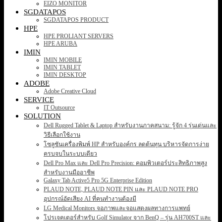
EIZO MONITOR
SGDATAPOS
SGDATAPOS PRODUCT
HPE
HPE PROLIANT SERVERS
HPE ARUBA
IMIN
IMIN MOBILE
IMIN TABLET
IMIN DESKTOP
ADOBE
Adobe Creative Cloud
SERVICE
IT Outsource
SOLUTION
Dell Rugged Tablet & Laptop สำหรับงานภาคสนาม: รู้จัก 4 รุ่นเด่นและ
วิธีเลือกใช้งาน
โซลูชันเครื่องพิมพ์ HP สำหรับองค์กร ลดต้นทุน บริหารจัดการง่าย
ครบจบในระบบเดียว
Dell Pro Max และ Dell Pro Precision: คอมพิวเตอร์ประสิทธิภาพสูง
สำหรับงานมืออาชีพ
Galaxy Tab Active5 Pro 5G Enterprise Edition
PLAUD NOTE, PLAUD NOTE PIN และ PLAUD NOTE PRO
อุปกรณ์อัดเสียง AI ที่คนทำงานต้องมี
LG Medical Monitors จอภาพและจอแสดงผลทางการแพทย์
โปรเจคเตอร์สำหรับ Golf Simulator จาก BenQ – รุ่น AH700ST และ