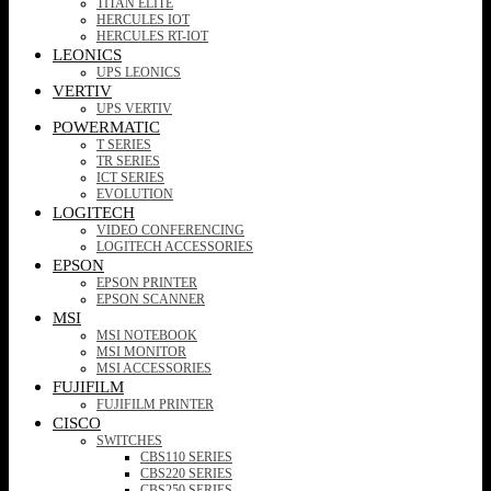
TITAN ELITE
HERCULES IOT
HERCULES RT-IOT
LEONICS
UPS LEONICS
VERTIV
UPS VERTIV
POWERMATIC
T SERIES
TR SERIES
ICT SERIES
EVOLUTION
LOGITECH
VIDEO CONFERENCING
LOGITECH ACCESSORIES
EPSON
EPSON PRINTER
EPSON SCANNER
MSI
MSI NOTEBOOK
MSI MONITOR
MSI ACCESSORIES
FUJIFILM
FUJIFILM PRINTER
CISCO
SWITCHES
CBS110 SERIES
CBS220 SERIES
CBS250 SERIES