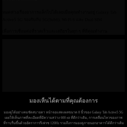
หมดห่วงเรื่องอาการแล็กไปได้เลยเมื่อคุณทำงานอยู่ Galaxy Tab
Active5 5G รองรับกับ 5G(Sub6), Wi-Fi 6 และ Dual SIM
เพื่อการเชื่อมต่อที่รวดเร็วและเสถียรในทุก ๆ ที่ที่คุณทำงาน
มองเห็นได้ตามที่คุณต้องการ
มองดูได้อย่างคมชัดสบายตา หน้าจอแสดงผลขนาด 8 นิ้วของ Galaxy Tab Active5 5G
เผยให้เห็นภาพที่ละเอียดที่มีความสว่าง 600 nit ที่ดีกว่าเดิม, การเคลื่อนไหวของภาพ
ที่ราบรื่นขึ้นด้วยอัตราการรีเฟรช 120Hz รวมถึงการมองดูภายนอกอาคารได้ดีกว่าเดิม