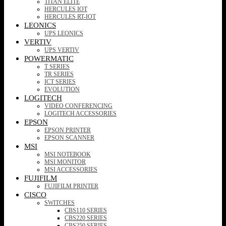
TITAN ELITE
HERCULES IOT
HERCULES RT-IOT
LEONICS
UPS LEONICS
VERTIV
UPS VERTIV
POWERMATIC
T SERIES
TR SERIES
ICT SERIES
EVOLUTION
LOGITECH
VIDEO CONFERENCING
LOGITECH ACCESSORIES
EPSON
EPSON PRINTER
EPSON SCANNER
MSI
MSI NOTEBOOK
MSI MONITOR
MSI ACCESSORIES
FUJIFILM
FUJIFILM PRINTER
CISCO
SWITCHES
CBS110 SERIES
CBS220 SERIES
CBS250 SERIES