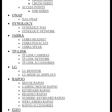
CBS350 SERIES
ACCESS POINTS
9100 SERIES
QNAP
NAS QNAP
SYNOLOGY
SYNOLOGY NAS
SYNOLOGY NETWORK
JABRA
JABRA HEADSET
JABRA PANACAST
JABRA SPEAK
TP-LINK
TP-LINK CAMERAS
TP-LINK NETWORK
TP-LINK ACCESSORIES
LG
LG MONITOR
LG MEDICAL DISPLAYS
RAPOO
MOUSE RAPOO
GAMING MOUSE RAPOO
KEYBOARD RAPOO
HEADSET RAPOO
NUMERIC KEYBOARD RAPOO
WEB CAMERA RAPOO
RAPOO ACCESSORIES
EIZO