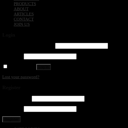
PRODUCTS
ABOUT
ARTICLES
CONTACT
JOIN US
Login
Username or email address
*
Password
*
Remember me
Log in
Lost your password?
Register
Email address
*
Password
*
Register