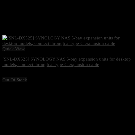
Quick View
[SNL-DX525] SYNOLOGY NAS 5-bay expansion units for desktop
models, connect through a Type-C expansion cable
16,500
฿
Excl. VAT 7%
Out Of Stock