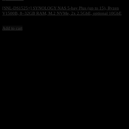
[SNL-DS1525+] SYNOLOGY NAS 5-bay Plus (up to 15), Ryzen
V1500B, 8–32GB RAM, M.2 NVMe, 2x 2.5GbE, optional 10GbE
25,600
฿
Excl. VAT 7%
Add to cart