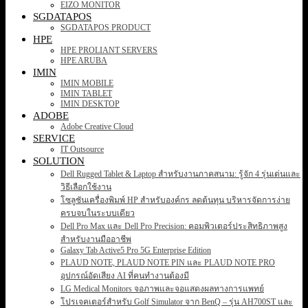
EIZO MONITOR
SGDATAPOS
SGDATAPOS PRODUCT
HPE
HPE PROLIANT SERVERS
HPE ARUBA
IMIN
IMIN MOBILE
IMIN TABLET
IMIN DESKTOP
ADOBE
Adobe Creative Cloud
SERVICE
IT Outsource
SOLUTION
Dell Rugged Tablet & Laptop สำหรับงานภาคสนาม: รู้จัก 4 รุ่นเด่นและ
วิธีเลือกใช้งาน
โซลูชันเครื่องพิมพ์ HP สำหรับองค์กร ลดต้นทุน บริหารจัดการง่าย
ครบจบในระบบเดียว
Dell Pro Max และ Dell Pro Precision: คอมพิวเตอร์ประสิทธิภาพสูง
สำหรับงานมืออาชีพ
Galaxy Tab Active5 Pro 5G Enterprise Edition
PLAUD NOTE, PLAUD NOTE PIN และ PLAUD NOTE PRO
อุปกรณ์อัดเสียง AI ที่คนทำงานต้องมี
LG Medical Monitors จอภาพและจอแสดงผลทางการแพทย์
โปรเจคเตอร์สำหรับ Golf Simulator จาก BenQ – รุ่น AH700ST และ