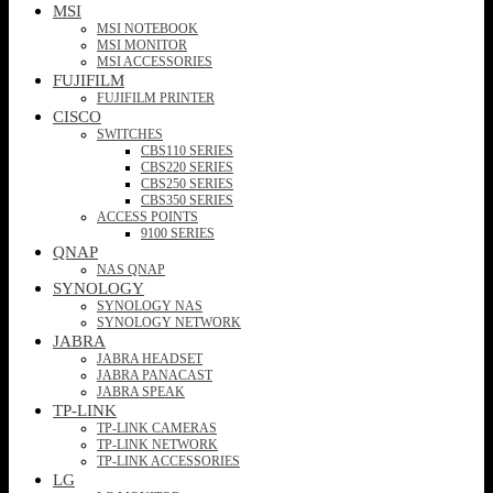
MSI
MSI NOTEBOOK
MSI MONITOR
MSI ACCESSORIES
FUJIFILM
FUJIFILM PRINTER
CISCO
SWITCHES
CBS110 SERIES
CBS220 SERIES
CBS250 SERIES
CBS350 SERIES
ACCESS POINTS
9100 SERIES
QNAP
NAS QNAP
SYNOLOGY
SYNOLOGY NAS
SYNOLOGY NETWORK
JABRA
JABRA HEADSET
JABRA PANACAST
JABRA SPEAK
TP-LINK
TP-LINK CAMERAS
TP-LINK NETWORK
TP-LINK ACCESSORIES
LG