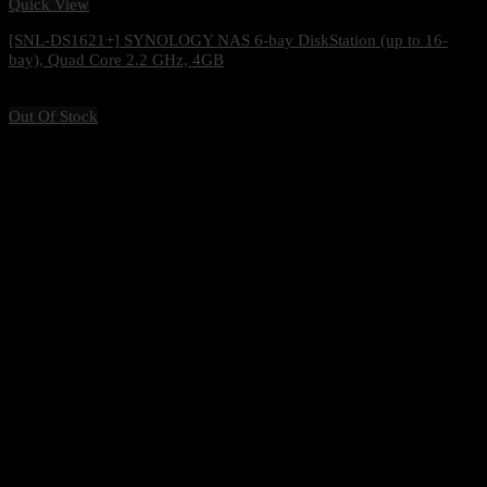
Quick View
[SNL-DS1621+] SYNOLOGY NAS 6-bay DiskStation (up to 16-
bay), Quad Core 2.2 GHz, 4GB
33,500
฿
Excl. VAT 7%
Out Of Stock