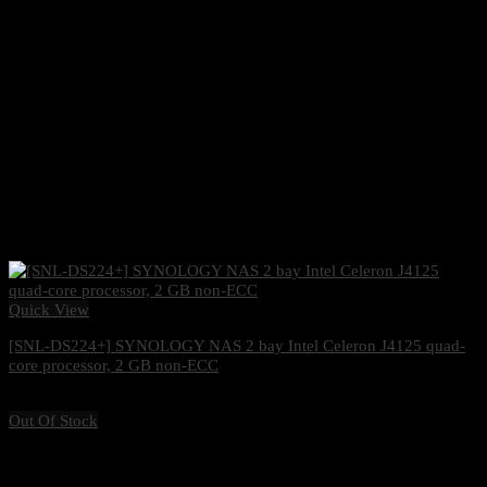
Quick View
[SNL-DS224+] SYNOLOGY NAS 2 bay Intel Celeron J4125 quad-
core processor, 2 GB non-ECC
11,900
฿
Excl. VAT 7%
Out Of Stock