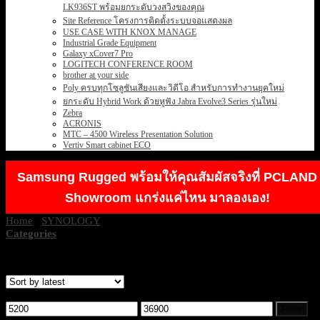
LK936ST พร้อมยกระดับวงสวิงของคุณ
Site Reference โครงการติดตั้งระบบจอแสดงผล
USE CASE WITH KNOX MANAGE
Industrial Grade Equipment
Galaxy xCover7 Pro
LOGITECH CONFERENCE ROOM
brother at your side
Poly ครบทุกโซลูชันเสียงและวิดีโอ สำหรับการทำงานยุคใหม่
ยกระดับ Hybrid Work ด้วยหูฟัง Jabra Evolve3 Series รุ่นใหม่
Zebra
ACRONIS
MTC – 4500 Wireless Presentation Solution
Vertiv Smart cabinet ECO
Samsung Rugged พร้อมให้คุณสัมผัสจริงที่ PCLAND
Showroom แกร่งแค่ไหน มาลองเอง!
Home
/
SYNOLOGY
/
SYNOLOGY NAS
Categories
Showing all 10 results
Filter by price
Min
Max
Filter
price
price