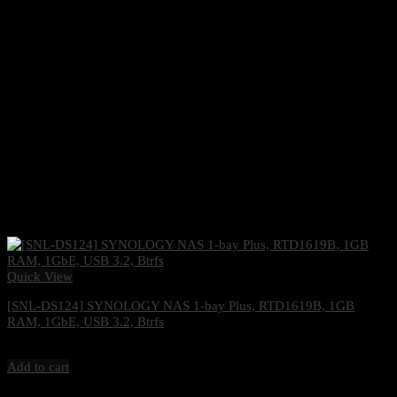
Quick View
[SNL-DS124] SYNOLOGY NAS 1-bay Plus, RTD1619B, 1GB
RAM, 1GbE, USB 3.2, Btrfs
5,200
฿
Excl. VAT 7%
Add to cart