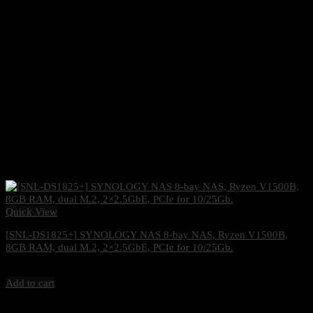
Quick View
[SNL-DS1825+] SYNOLOGY NAS 8-bay NAS, Ryzen V1500B,
8GB RAM, dual M.2, 2×2.5GbE, PCIe for 10/25Gb.
36,900
฿
Excl. VAT 7%
Add to cart