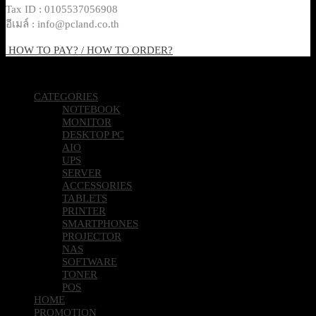
Tax ID : 0105537056908
อีเมล์ : info@pcland.co.th
HOW TO PAY? / HOW TO ORDER?
Copyright 2026 © Pcland Technologies All Rights Reserved
CATEGORIES
NOTEBOOK
MONITOR
DESKTOP PC
AIO
UPS
SERVER
ACCESSORIES
TABLETS
PRINTER
SMARTPHONES
PROJECTOR
NAS
SOFTWARE
TONER
POS
HOME
PROMOTION