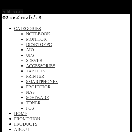
10,700
฿
Excl. VAT 7%
Add to cart
พีซีแลนด์ เทคโนโลยี
CATEGORIES
NOTEBOOK
MONITOR
DESKTOP PC
AIO
UPS
SERVER
ACCESSORIES
TABLETS
PRINTER
SMARTPHONES
PROJECTOR
NAS
SOFTWARE
TONER
POS
HOME
PROMOTION
PRODUCTS
ABOUT