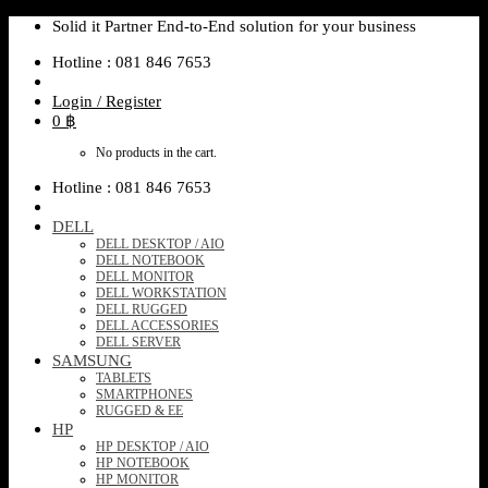
Skip
Solid it Partner End-to-End solution for your business
to
Hotline : 081 846 7653
content
Login / Register
0
฿
No products in the cart.
Hotline : 081 846 7653
DELL
DELL DESKTOP / AIO
DELL NOTEBOOK
DELL MONITOR
DELL WORKSTATION
DELL RUGGED
DELL ACCESSORIES
DELL SERVER
SAMSUNG
TABLETS
SMARTPHONES
RUGGED & EE
HP
HP DESKTOP / AIO
HP NOTEBOOK
HP MONITOR