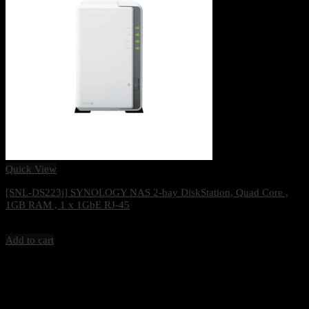
Quick View
[SNL-DS223j] SYNOLOGY NAS 2-bay DiskStation, Quad Core ,
1GB RAM , 1 x 1GbE RJ-45
7,199
฿
Excl. VAT 7%
Add to cart