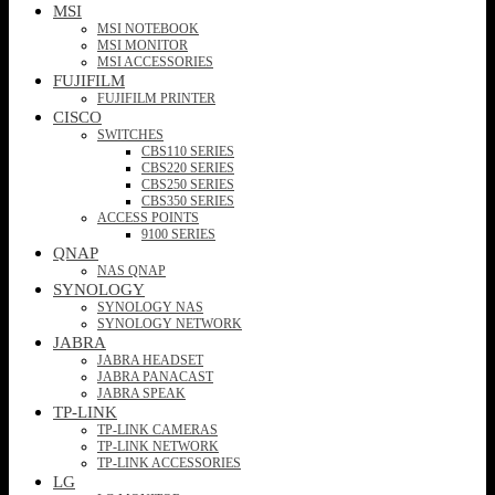
MSI
MSI NOTEBOOK
MSI MONITOR
MSI ACCESSORIES
FUJIFILM
FUJIFILM PRINTER
CISCO
SWITCHES
CBS110 SERIES
CBS220 SERIES
CBS250 SERIES
CBS350 SERIES
ACCESS POINTS
9100 SERIES
QNAP
NAS QNAP
SYNOLOGY
SYNOLOGY NAS
SYNOLOGY NETWORK
JABRA
JABRA HEADSET
JABRA PANACAST
JABRA SPEAK
TP-LINK
TP-LINK CAMERAS
TP-LINK NETWORK
TP-LINK ACCESSORIES
LG