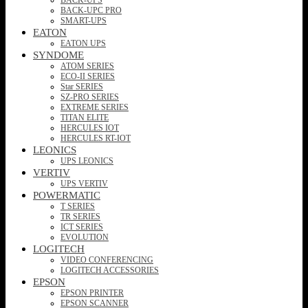
BACK-UPC PRO
SMART-UPS
EATON
EATON UPS
SYNDOME
ATOM SERIES
ECO-II SERIES
Star SERIES
SZ-PRO SERIES
EXTREME SERIES
TITAN ELITE
HERCULES IOT
HERCULES RT-IOT
LEONICS
UPS LEONICS
VERTIV
UPS VERTIV
POWERMATIC
T SERIES
TR SERIES
ICT SERIES
EVOLUTION
LOGITECH
VIDEO CONFERENCING
LOGITECH ACCESSORIES
EPSON
EPSON PRINTER
EPSON SCANNER