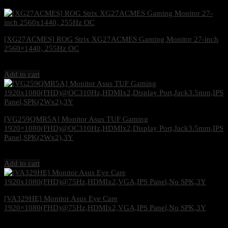
[XG27ACMES] ROG Strix XG27ACMES Gaming Monitor 27-inch
2560×1440, 255Hz OC
7,500
฿
Excl. VAT 7%
Add to cart
[VG259QMR5A] Monitor Asus TUF Gaming
1920×1080(FHD)@OC310Hz,HDMIx2,Display Port,Jack3.5mm,IPS
Panel,SPK(2Wx2),3Y
5,600
฿
Excl. VAT 7%
Add to cart
[VA329HE] Monitor Asus Eye Care
1920×1080(FHD)@75Hz,HDMIx2,VGA,IPS Panel,No SPK,3Y
6,500
฿
Excl. VAT 7%