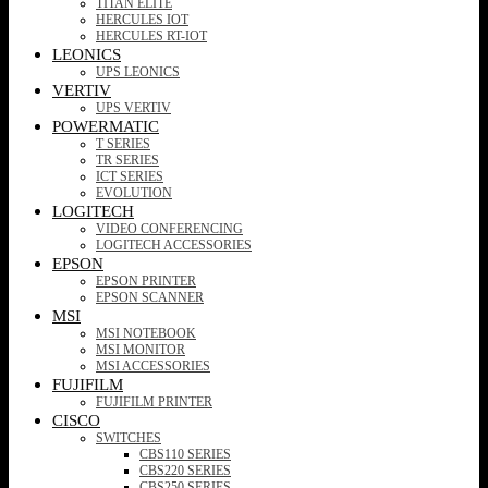
TITAN ELITE
HERCULES IOT
HERCULES RT-IOT
LEONICS
UPS LEONICS
VERTIV
UPS VERTIV
POWERMATIC
T SERIES
TR SERIES
ICT SERIES
EVOLUTION
LOGITECH
VIDEO CONFERENCING
LOGITECH ACCESSORIES
EPSON
EPSON PRINTER
EPSON SCANNER
MSI
MSI NOTEBOOK
MSI MONITOR
MSI ACCESSORIES
FUJIFILM
FUJIFILM PRINTER
CISCO
SWITCHES
CBS110 SERIES
CBS220 SERIES
CBS250 SERIES