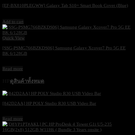
[EF-BX810PLEGWW] Galaxy Tab S10+ Smart Book Cover (ฺBlue)
2,990
฿
Excl. VAT 7%
Add to cart
Quick View
[SSG-PSMG766BZKDS06] Samsung Galaxy Xcover7 Pro 5G EE
BK 6/128GB
25,600
฿
Excl. VAT 7%
Read more
HP
ดูสินค้าทั้งหมด
[842D2AA] HP POLY Studio R30 USB Video Bar
25,600
฿
Excl. VAT 7%
Read more