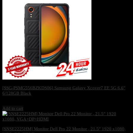
[SSG-PSMG556BZKDS06] Samsung Galaxy Xcover7 EE 5G 6.6″
6/128GB Black
10,900
฿
Excl. VAT 7%
Add to cart
[SNSE2225HM] Monitor Dell Pro 22 Monitor , 21.5″ 1920 x1080,