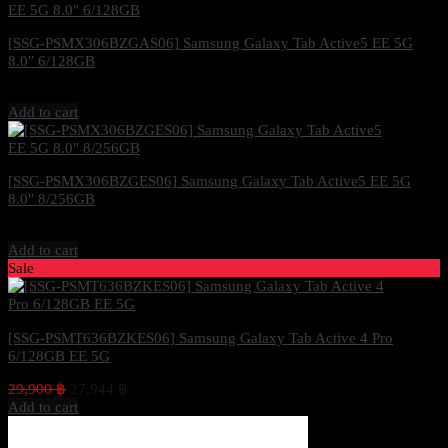
[SSG-PSMX306BZGAS06] Samsung Galaxy Tab Active5 EE 5G
8.0″ 6/128GB
21,800
฿
Excl. VAT 7%
Add to cart
[SSG-PSMX306BZGES06] Samsung Galaxy Tab Active5 EE 5G
8.0″ 8/256GB
23,700
฿
Excl. VAT 7%
Add to cart
Sale
[SSG-PSMT636BZKES06] Samsung Galaxy Tab Active 4 Pro
6/128GB EE 5G
Original
Current
29,900
฿
27,944
฿
Excl. VAT 7%
price
price
Add to cart
was:
is:
29,900 ฿.
27,944 ฿.