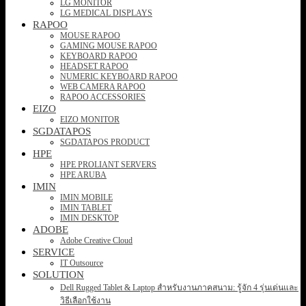
LG MONITOR
LG MEDICAL DISPLAYS
RAPOO
MOUSE RAPOO
GAMING MOUSE RAPOO
KEYBOARD RAPOO
HEADSET RAPOO
NUMERIC KEYBOARD RAPOO
WEB CAMERA RAPOO
RAPOO ACCESSORIES
EIZO
EIZO MONITOR
SGDATAPOS
SGDATAPOS PRODUCT
HPE
HPE PROLIANT SERVERS
HPE ARUBA
IMIN
IMIN MOBILE
IMIN TABLET
IMIN DESKTOP
ADOBE
Adobe Creative Cloud
SERVICE
IT Outsource
SOLUTION
Dell Rugged Tablet & Laptop สำหรับงานภาคสนาม: รู้จัก 4 รุ่นเด่นและ
วิธีเลือกใช้งาน