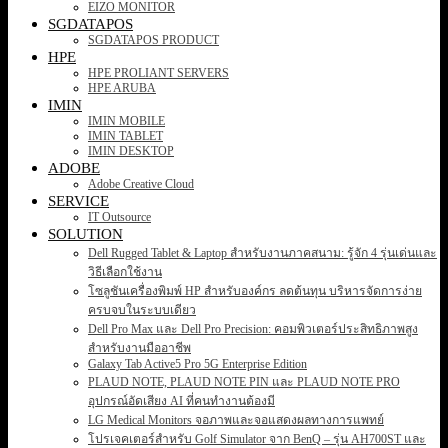
EIZO MONITOR
SGDATAPOS
SGDATAPOS PRODUCT
HPE
HPE PROLIANT SERVERS
HPE ARUBA
IMIN
IMIN MOBILE
IMIN TABLET
IMIN DESKTOP
ADOBE
Adobe Creative Cloud
SERVICE
IT Outsource
SOLUTION
Dell Rugged Tablet & Laptop สำหรับงานภาคสนาม: รู้จัก 4 รุ่นเด่นและ
วิธีเลือกใช้งาน
โซลูชันเครื่องพิมพ์ HP สำหรับองค์กร ลดต้นทุน บริหารจัดการง่าย
ครบจบในระบบเดียว
Dell Pro Max และ Dell Pro Precision: คอมพิวเตอร์ประสิทธิภาพสูง
สำหรับงานมืออาชีพ
Galaxy Tab Active5 Pro 5G Enterprise Edition
PLAUD NOTE, PLAUD NOTE PIN และ PLAUD NOTE PRO
อุปกรณ์อัดเสียง AI ที่คนทำงานต้องมี
LG Medical Monitors จอภาพและจอแสดงผลทางการแพทย์
โปรเจคเตอร์สำหรับ Golf Simulator จาก BenQ – รุ่น AH700ST และ