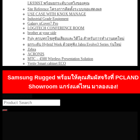
LK936ST พร้อมยกระดับวงสวิงของคุณ
Site Reference โครงการติดตั้งระบบจอแสดงผล
USE CASE WITH KNOX MANAGE
Industrial Grade Equipment
Galaxy xCover7 Pro
LOGITECH CONFERENCE ROOM
brother at your side
Poly ครบทุกโซลูชันเสียงและวิดีโอ สำหรับการทำงานยุคใหม่
ยกระดับ Hybrid Work ด้วยหูฟัง Jabra Evolve3 Series รุ่นใหม่
Zebra
ACRONIS
MTC – 4500 Wireless Presentation Solution
Vertiv Smart cabinet ECO
Samsung Rugged พร้อมให้คุณสัมผัสจริงที่ PCLAND
Showroom แกร่งแค่ไหน มาลองเอง!
Login / register
Search
for: