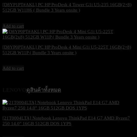
[D8YP1PT#AKL] PC HP ProDesk 4 Tower G1i U5-235 16GB(2×8)
512GB W11H6 ( Bundle 3 Years onsite )
37,000
฿
Excl. VAT 7%
Add to cart
[D8YP0PT#AKL] PC HP ProDesk 4 Mini G1i U5-225T 16GB(2×8)
512GB W11P ( Bundle 3 Years onsite )
42,400
฿
Excl. VAT 7%
Add to cart
LENOVO
ดูสินค้าทั้งหมด
[21T0004LTA] Notebook Lenovo ThinkPad E14 G7 AMD Ryzen7
250 14.0″ 16GB 512GB DOS 1YPS
25,200
฿
Excl. VAT 7%