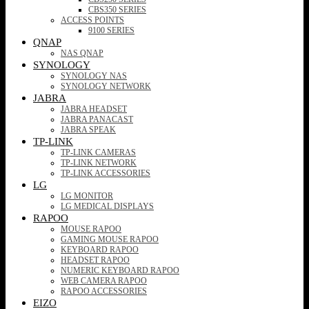
CBS350 SERIES
ACCESS POINTS
9100 SERIES
QNAP
NAS QNAP
SYNOLOGY
SYNOLOGY NAS
SYNOLOGY NETWORK
JABRA
JABRA HEADSET
JABRA PANACAST
JABRA SPEAK
TP-LINK
TP-LINK CAMERAS
TP-LINK NETWORK
TP-LINK ACCESSORIES
LG
LG MONITOR
LG MEDICAL DISPLAYS
RAPOO
MOUSE RAPOO
GAMING MOUSE RAPOO
KEYBOARD RAPOO
HEADSET RAPOO
NUMERIC KEYBOARD RAPOO
WEB CAMERA RAPOO
RAPOO ACCESSORIES
EIZO