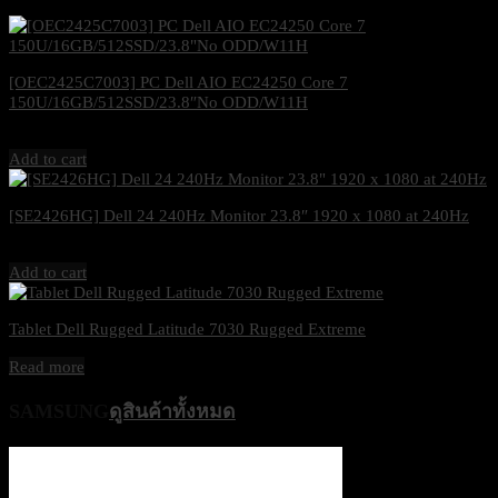
[OEC2425C7003] PC Dell AIO EC24250 Core 7
150U/16GB/512SSD/23.8″No ODD/W11H
29,500
฿
Excl. VAT 7%
Add to cart
[SE2426HG] Dell 24 240Hz Monitor 23.8″ 1920 x 1080 at 240Hz
3,500
฿
Excl. VAT 7%
Add to cart
Tablet Dell Rugged Latitude 7030 Rugged Extreme
Read more
SAMSUNG
ดูสินค้าทั้งหมด