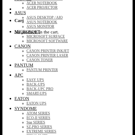
ACER NOTEBOOK
ACER PROJECTOR
ASUS
ASUS DESKTOP / AIO
Cart
ASUS NOTEBOOK
ASUS MONITOR
MICROSOFT
No products in the cart.
MICROSOFT SURFACE
MICROSOFT SOFTWARE
CANON
CANON PRINTER INKJET
CANON PRINTER LASER
CANON TONER
PANTUM
PANTUM PRINTER
APC
EASY UPS
BACK-UPS
BACK-UPC PRO
SMART-UPS
EATON
EATON UPS
SYNDOME
ATOM SERIES
ECO-II SERIES
Star SERIES
SZ-PRO SERIES
EXTREME SERIES