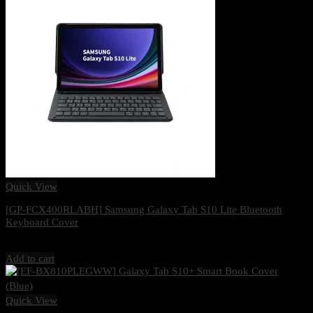
Quick View
[GP-FCX400RLABH] Samsung Galaxy Tab S10 Lite Bluetooth
Keyboard Cover
1,790
฿
Excl. VAT 7%
Add to cart
Quick View