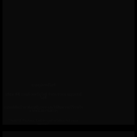
ขายอุปกรณ์ไอที
บริษัท พีซี แลนด์ เทคโนโลยี จำกัด จำหน่ายอุปกรณ์
ไอที
แบรนด์ชั้นนำมาตั้งแต่ปี 1994 และได้รับความไว้วางใจ
จากหน่วยงานต่างๆ
“Solid IT Partner, End-to-end solution for your
success”