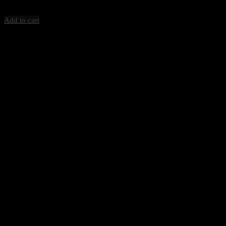
8,500
฿
Excl. VAT 7%
Add to cart