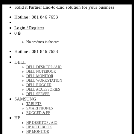
Skip
Solid it Partner End-to-End solution for your business
to
Hotline : 081 846 7653
content
Login / Register
0
฿
No products in the cart.
Hotline : 081 846 7653
DELL
DELL DESKTOP / AIO
DELL NOTEBOOK
DELL MONITOR
DELL WORKSTATION
DELL RUGGED
DELL ACCESSORIES
DELL SERVER
SAMSUNG
TABLETS
SMARTPHONES
RUGGED & EE
HP
HP DESKTOP / AIO
HP NOTEBOOK
HP MONITOR