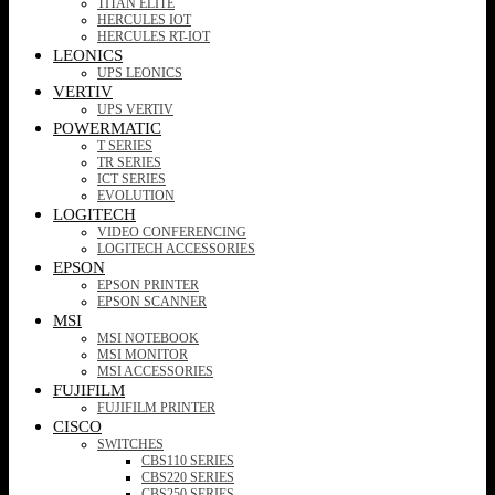
TITAN ELITE
HERCULES IOT
HERCULES RT-IOT
LEONICS
UPS LEONICS
VERTIV
UPS VERTIV
POWERMATIC
T SERIES
TR SERIES
ICT SERIES
EVOLUTION
LOGITECH
VIDEO CONFERENCING
LOGITECH ACCESSORIES
EPSON
EPSON PRINTER
EPSON SCANNER
MSI
MSI NOTEBOOK
MSI MONITOR
MSI ACCESSORIES
FUJIFILM
FUJIFILM PRINTER
CISCO
SWITCHES
CBS110 SERIES
CBS220 SERIES
CBS250 SERIES