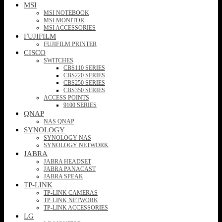
MSI
MSI NOTEBOOK
MSI MONITOR
MSI ACCESSORIES
FUJIFILM
FUJIFILM PRINTER
CISCO
SWITCHES
CBS110 SERIES
CBS220 SERIES
CBS250 SERIES
CBS350 SERIES
ACCESS POINTS
9100 SERIES
QNAP
NAS QNAP
SYNOLOGY
SYNOLOGY NAS
SYNOLOGY NETWORK
JABRA
JABRA HEADSET
JABRA PANACAST
JABRA SPEAK
TP-LINK
TP-LINK CAMERAS
TP-LINK NETWORK
TP-LINK ACCESSORIES
LG