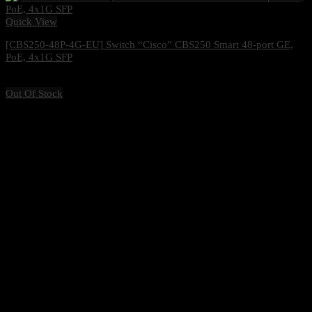
Quick View
[CBS250-48P-4G-EU] Switch “Cisco” CBS250 Smart 48-port GE,
PoE, 4x1G SFP
28,900
฿
Excl. VAT 7%
Out Of Stock