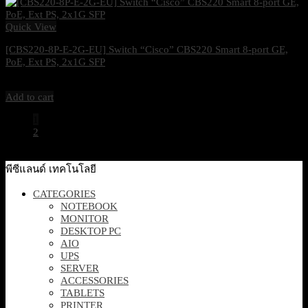
Quick View
[CBS220-8P-E-2G-EU] Switch “Cisco” CBS220 Smart 8-port GE,
PoE, Ext PS, 2x1G SFP
5,700
฿
Excl. VAT 7%
Add to cart
1
2
พีซีแลนด์ เทคโนโลยี
CATEGORIES
NOTEBOOK
MONITOR
DESKTOP PC
AIO
UPS
SERVER
ACCESSORIES
TABLETS
PRINTER