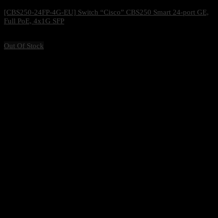
[CBS250-24FP-4G-EU] Switch “Cisco” CBS250 Smart 24-port GE,
Full PoE, 4x1G SFP
25,200
฿
Excl. VAT 7%
Out Of Stock