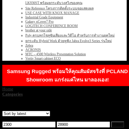
LK936ST พร้อมยกระดับวงสวิงของคุณ
Site Reference โครงการติดตั้งระบบจอแสดงผล
USE CASE WITH KNOX MANAGE
Industrial Grade Equipment
Galaxy xCover7 Pro
LOGITECH CONFERENCE ROOM
brother at your side
Poly ครบทุกโซลูชันเสียงและวิดีโอ สำหรับการทำงานยุคใหม่
ยกระดับ Hybrid Work ด้วยหูฟัง Jabra Evolve3 Series รุ่นใหม่
Zebra
ACRONIS
MTC – 4500 Wireless Presentation Solution
Vertiv Smart cabinet ECO
Samsung Rugged พร้อมให้คุณสัมผัสจริงที่ PCLAND
Showroom แกร่งแค่ไหน มาลองเอง!
Home
/
NETWORK
Categories
Showing 1–12 of 19 results
Filter by price
Min
Max
Filter
price
price