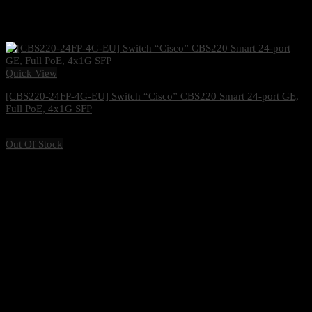
Quick View
[CBS220-24FP-4G-EU] Switch “Cisco” CBS220 Smart 24-port GE,
Full PoE, 4x1G SFP
20,600
฿
Excl. VAT 7%
Out Of Stock