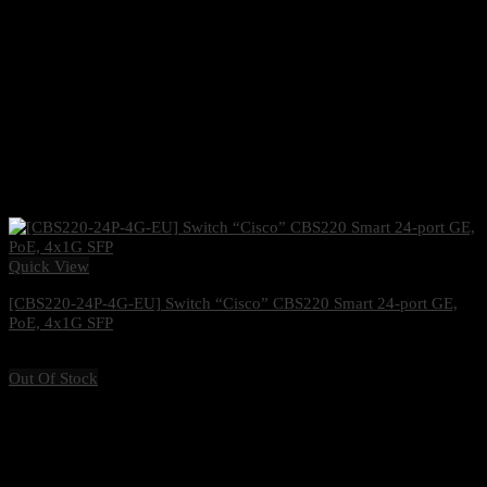
Quick View
[CBS220-24P-4G-EU] Switch “Cisco” CBS220 Smart 24-port GE,
PoE, 4x1G SFP
13,500
฿
Excl. VAT 7%
Out Of Stock