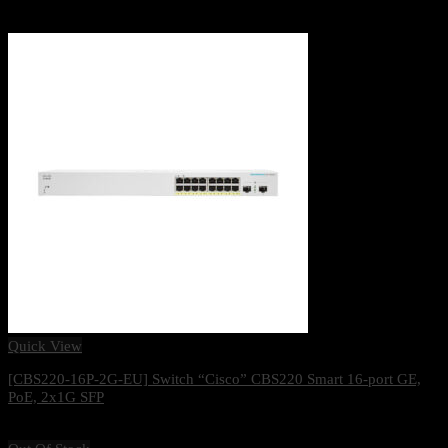
Quick View
[CBS220-16P-2G-EU] Switch “Cisco” CBS220 Smart 16-port GE,
PoE, 2x1G SFP
10,000
฿
Excl. VAT 7%