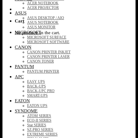
ACER NOTEBOOK
ACER PROJECTOR
ASUS
ASUS DESKTOP / AIO
Cart
ASUS NOTEBOOK
ASUS MONITOR
MICROSOFT
No products in the cart.
MICROSOFT SURFACE
MICROSOFT SOFTWARE
CANON
CANON PRINTER INKJET
CANON PRINTER LASER
CANON TONER
PANTUM
PANTUM PRINTER
APC
EASY UPS
BACK-UPS
BACK-UPC PRO
SMART-UPS
EATON
EATON UPS
SYNDOME
ATOM SERIES
ECO-II SERIES
Star SERIES
SZ-PRO SERIES
EXTREME SERIES