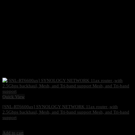
Quick View
[SNL-RT6600ax] SYNOLOGY NETWORK 11ax router ,with
2.5Gbps backhaul, Mesh, and Tri-band support Mesh, and Tri-band
support
11,500
฿
Excl. VAT 7%
Add to cart