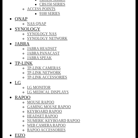
CBS350 SERIES
ACCESS POINTS
9100 SERIES
QNAP
NAS QNAP
SYNOLOGY
SYNOLOGY NAS
SYNOLOGY NETWORK
JABRA
JABRA HEADSET
JABRA PANACAST
JABRA SPEAK
TP-LINK
TP-LINK CAMERAS
TP-LINK NETWORK
TP-LINK ACCESSORIES
LG
LG MONITOR
LG MEDICAL DISPLAYS
RAPOO
MOUSE RAPOO
GAMING MOUSE RAPOO
KEYBOARD RAPOO
HEADSET RAPOO
NUMERIC KEYBOARD RAPOO
WEB CAMERA RAPOO
RAPOO ACCESSORIES
EIZO