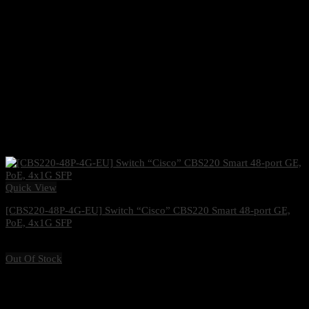
Quick View
[CBS220-48P-4G-EU] Switch “Cisco” CBS220 Smart 48-port GE,
PoE, 4x1G SFP
26,500
฿
Excl. VAT 7%
Out Of Stock