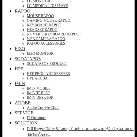
LG MONITOR
LG MEDICAL DISPLAYS
RAPOO
MOUSE RAPOO
GAMING MOUSE RAPOO
KEYBOARD RAPOO
HEADSET RAPOO
NUMERIC KEYBOARD RAPOO
WEB CAMERA RAPOO
RAPOO ACCESSORIES
EIZO
EIZO MONITOR
SGDATAPOS
SGDATAPOS PRODUCT
HPE
HPE PROLIANT SERVERS
HPE ARUBA
IMIN
IMIN MOBILE
IMIN TABLET
IMIN DESKTOP
ADOBE
Adobe Creative Cloud
SERVICE
IT Outsource
SOLUTION
Dell Rugged Tablet & Laptop สำหรับงานภาคสนาม: รู้จัก 4 รุ่นเด่นและ
วิธีเลือกใช้งาน