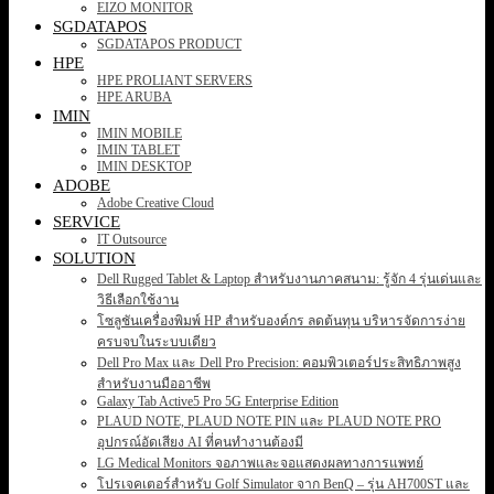
EIZO MONITOR
SGDATAPOS
SGDATAPOS PRODUCT
HPE
HPE PROLIANT SERVERS
HPE ARUBA
IMIN
IMIN MOBILE
IMIN TABLET
IMIN DESKTOP
ADOBE
Adobe Creative Cloud
SERVICE
IT Outsource
SOLUTION
Dell Rugged Tablet & Laptop สำหรับงานภาคสนาม: รู้จัก 4 รุ่นเด่นและ
วิธีเลือกใช้งาน
โซลูชันเครื่องพิมพ์ HP สำหรับองค์กร ลดต้นทุน บริหารจัดการง่าย
ครบจบในระบบเดียว
Dell Pro Max และ Dell Pro Precision: คอมพิวเตอร์ประสิทธิภาพสูง
สำหรับงานมืออาชีพ
Galaxy Tab Active5 Pro 5G Enterprise Edition
PLAUD NOTE, PLAUD NOTE PIN และ PLAUD NOTE PRO
อุปกรณ์อัดเสียง AI ที่คนทำงานต้องมี
LG Medical Monitors จอภาพและจอแสดงผลทางการแพทย์
โปรเจคเตอร์สำหรับ Golf Simulator จาก BenQ – รุ่น AH700ST และ