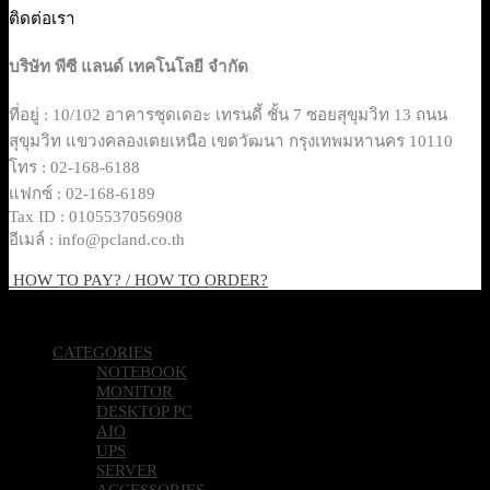
ติดต่อเรา
บริษัท พีซี แลนด์ เทคโนโลยี จำกัด
ที่อยู่ : 10/102 อาคารชุดเดอะ เทรนดี้ ชั้น 7 ซอยสุขุมวิท 13 ถนน
สุขุมวิท แขวงคลองเตยเหนือ เขตวัฒนา กรุงเทพมหานคร 10110
โทร : 02-168-6188
แฟกซ์ : 02-168-6189
Tax ID : 0105537056908
อีเมล์ : info@pcland.co.th
HOW TO PAY? / HOW TO ORDER?
Copyright 2026 © Pcland Technologies All Rights Reserved
CATEGORIES
NOTEBOOK
MONITOR
DESKTOP PC
AIO
UPS
SERVER
ACCESSORIES