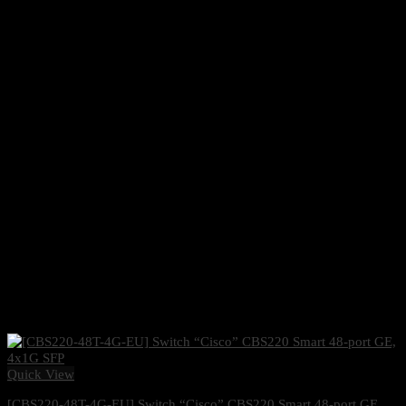
Quick View
[CBS220-48T-4G-EU] Switch “Cisco” CBS220 Smart 48-port GE,