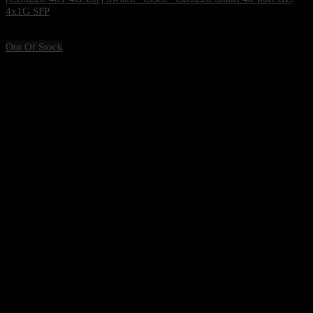
4x1G SFP
13,200
฿
Excl. VAT 7%
Out Of Stock