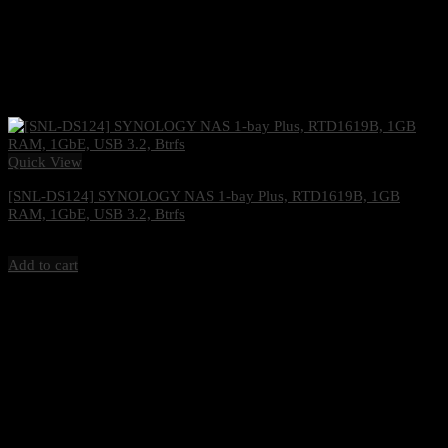
Quick View
[SNL-DS124] SYNOLOGY NAS 1-bay Plus, RTD1619B, 1GB
RAM, 1GbE, USB 3.2, Btrfs
5,200
฿
Excl. VAT 7%
Add to cart