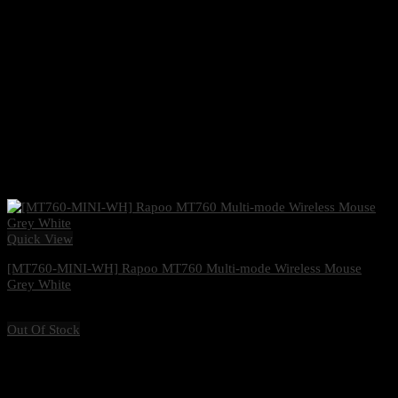
Quick View
[MT760-MINI-WH] Rapoo MT760 Multi-mode Wireless Mouse
Grey White
1,470
฿
Excl. VAT 7%
Out Of Stock