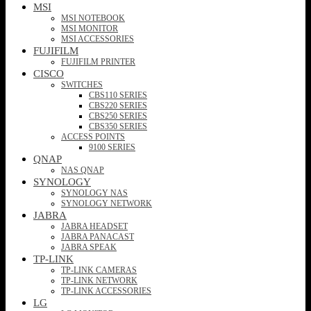
MSI
MSI NOTEBOOK
MSI MONITOR
MSI ACCESSORIES
FUJIFILM
FUJIFILM PRINTER
CISCO
SWITCHES
CBS110 SERIES
CBS220 SERIES
CBS250 SERIES
CBS350 SERIES
ACCESS POINTS
9100 SERIES
QNAP
NAS QNAP
SYNOLOGY
SYNOLOGY NAS
SYNOLOGY NETWORK
JABRA
JABRA HEADSET
JABRA PANACAST
JABRA SPEAK
TP-LINK
TP-LINK CAMERAS
TP-LINK NETWORK
TP-LINK ACCESSORIES
LG