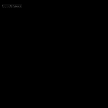
1,485
฿
Excl. VAT 7%
Out Of Stock