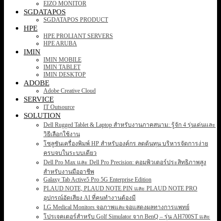
EIZO MONITOR
SGDATAPOS
SGDATAPOS PRODUCT
HPE
HPE PROLIANT SERVERS
HPE ARUBA
IMIN
IMIN MOBILE
IMIN TABLET
IMIN DESKTOP
ADOBE
Adobe Creative Cloud
SERVICE
IT Outsource
SOLUTION
Dell Rugged Tablet & Laptop สำหรับงานภาคสนาม: รู้จัก 4 รุ่นเด่นและ
วิธีเลือกใช้งาน
โซลูชันเครื่องพิมพ์ HP สำหรับองค์กร ลดต้นทุน บริหารจัดการง่าย
ครบจบในระบบเดียว
Dell Pro Max และ Dell Pro Precision: คอมพิวเตอร์ประสิทธิภาพสูง
สำหรับงานมืออาชีพ
Galaxy Tab Active5 Pro 5G Enterprise Edition
PLAUD NOTE, PLAUD NOTE PIN และ PLAUD NOTE PRO
อุปกรณ์อัดเสียง AI ที่คนทำงานต้องมี
LG Medical Monitors จอภาพและจอแสดงผลทางการแพทย์
โปรเจคเตอร์สำหรับ Golf Simulator จาก BenQ – รุ่น AH700ST และ