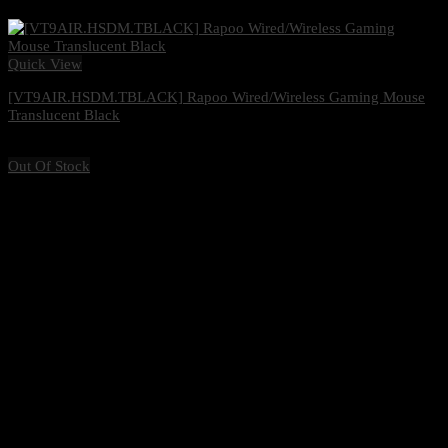
Quick View
[VT9AIR.HSDM.TBLACK] Rapoo Wired/Wireless Gaming Mouse
Translucent Black
1,485
฿
Excl. VAT 7%
Out Of Stock