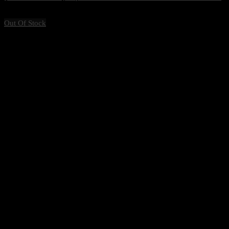
1,470
฿
Excl. VAT 7%
Out Of Stock