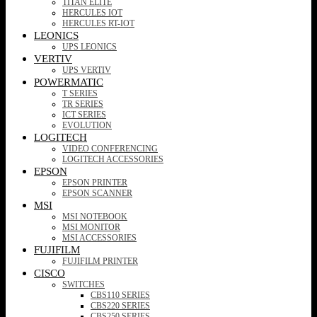
TITAN ELITE
HERCULES IOT
HERCULES RT-IOT
LEONICS
UPS LEONICS
VERTIV
UPS VERTIV
POWERMATIC
T SERIES
TR SERIES
ICT SERIES
EVOLUTION
LOGITECH
VIDEO CONFERENCING
LOGITECH ACCESSORIES
EPSON
EPSON PRINTER
EPSON SCANNER
MSI
MSI NOTEBOOK
MSI MONITOR
MSI ACCESSORIES
FUJIFILM
FUJIFILM PRINTER
CISCO
SWITCHES
CBS110 SERIES
CBS220 SERIES
CBS250 SERIES