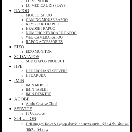
LG MONITOR
LG MEDICAL DISPLAYS
RAPOO
MOUSE RAPOO
GAMING MOUSE RAPOO
KEYBOARD RAPOO
HEADSET RAPOO
NUMERIC KEYBOARD RAPOO
WEB CAMERA RAPOO
RAPOO ACCESSORIES
EIZO
EIZO MONITOR
SGDATAPOS
SGDATAPOS PRODUCT
HPE
HPE PROLIANT SERVERS
HPE ARUBA
IMIN
IMIN MOBILE
IMIN TABLET
IMIN DESKTOP
ADOBE
Adobe Creative Cloud
SERVICE
IT Outsource
SOLUTION
Dell Rugged Tablet & Laptop สำหรับงานภาคสนาม: รู้จัก 4 รุ่นเด่นและ
วิธีเลือกใช้งาน