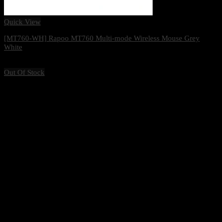
Quick View
[MT760-WH] Rapoo MT760 Multi-mode Wireless Mouse Grey
White
1,570
฿
Excl. VAT 7%
Out Of Stock