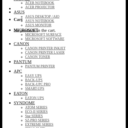
ACER NOTEBOOK
ACER PROJECTOR
ASUS
ASUS DESKTOP / AIO
Cart
ASUS NOTEBOOK
ASUS MONITOR
MICROSOFT
No products in the cart.
MICROSOFT SURFACE
MICROSOFT SOFTWARE
CANON
CANON PRINTER INKJET
CANON PRINTER LASER
CANON TONER
PANTUM
PANTUM PRINTER
APC
EASY UPS
BACK-UPS
BACK-UPC PRO
SMART-UPS
EATON
EATON UPS
SYNDOME
ATOM SERIES
ECO-II SERIES
Star SERIES
SZ-PRO SERIES
EXTREME SERIES