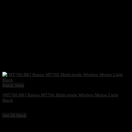
Quick View
[MT760-BK] Rapoo MT760 Multi-mode Wireless Mouse Light
Black
1,570
฿
Excl. VAT 7%
Out Of Stock