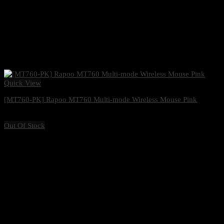
Quick View
[MT760-PK] Rapoo MT760 Multi-mode Wireless Mouse Pink
1,570
฿
Excl. VAT 7%
Out Of Stock