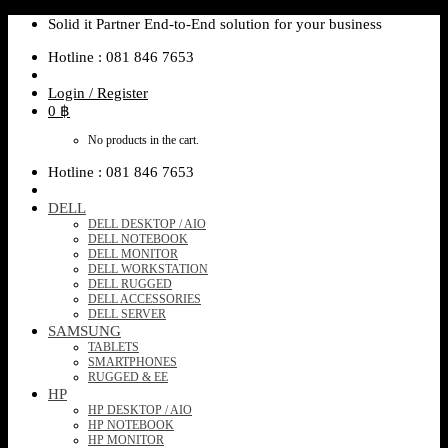
Skip
Solid it Partner End-to-End solution for your business
to
Hotline : 081 846 7653
content
Login / Register
0
฿
No products in the cart.
Hotline : 081 846 7653
DELL
DELL DESKTOP / AIO
DELL NOTEBOOK
DELL MONITOR
DELL WORKSTATION
DELL RUGGED
DELL ACCESSORIES
DELL SERVER
SAMSUNG
TABLETS
SMARTPHONES
RUGGED & EE
HP
HP DESKTOP / AIO
HP NOTEBOOK
HP MONITOR