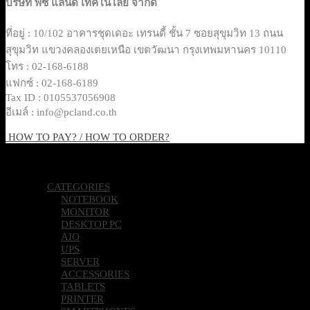
บริษัท พีซี แลนด์ เทคโนโลยี จำกัด
ที่อยู่ : 10/102 อาคารชุดเดอะ เทรนดี้ ชั้น 7 ซอยสุขุมวิท 13 ถนน
สุขุมวิท แขวงคลองเตยเหนือ เขตวัฒนา กรุงเทพมหานคร 10110
โทร : 02-168-6188
แฟกซ์ : 02-168-6189
Tax ID : 0105537056908
อีเมล์ : info@pcland.co.th
HOW TO PAY? / HOW TO ORDER?
Copyright 2026 © Pcland Technologies All Rights Reserved
CATEGORIES
NOTEBOOK
MONITOR
DESKTOP PC
AIO
UPS
SERVER
ACCESSORIES
TABLETS
PRINTER