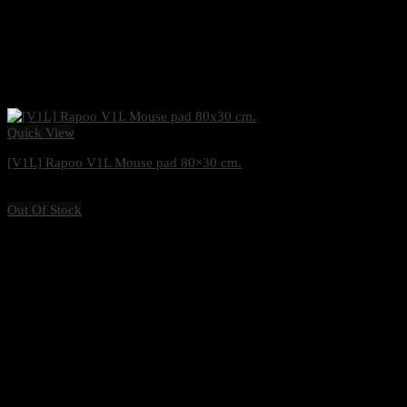
Quick View
[V1L] Rapoo V1L Mouse pad 80×30 cm.
230
฿
Excl. VAT 7%
Out Of Stock