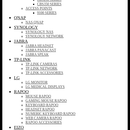
CBS350 SERIES
ACCESS POINTS
9100 SERIES
QNAP
NAS QNAP
SYNOLOGY
SYNOLOGY NAS
SYNOLOGY NETWORK
JABRA
JABRA HEADSET
JABRA PANACAST
JABRA SPEAK
TP-LINK
TP-LINK CAMERAS
TP-LINK NETWORK
TP-LINK ACCESSORIES
LG
LG MONITOR
LG MEDICAL DISPLAYS
RAPOO
MOUSE RAPOO
GAMING MOUSE RAPOO
KEYBOARD RAPOO
HEADSET RAPOO
NUMERIC KEYBOARD RAPOO
WEB CAMERA RAPOO
RAPOO ACCESSORIES
EIZO