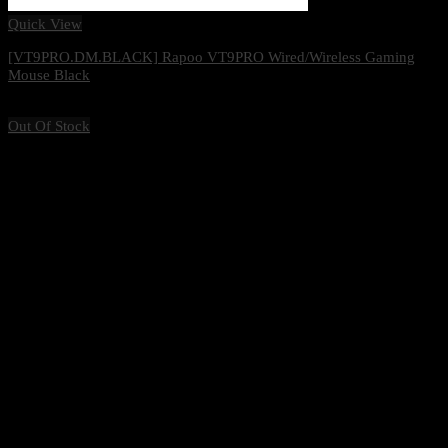
Quick View
[VT9PRO.DM.BLACK] Rapoo VT9PRO Wired/Wireless Gaming
Mouse Black
1,485
฿
Excl. VAT 7%
Out Of Stock