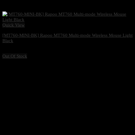
Quick View
[MT760-MINI-BK] Rapoo MT760 Multi-mode Wireless Mouse Light
Black
1,470
฿
Excl. VAT 7%
Out Of Stock