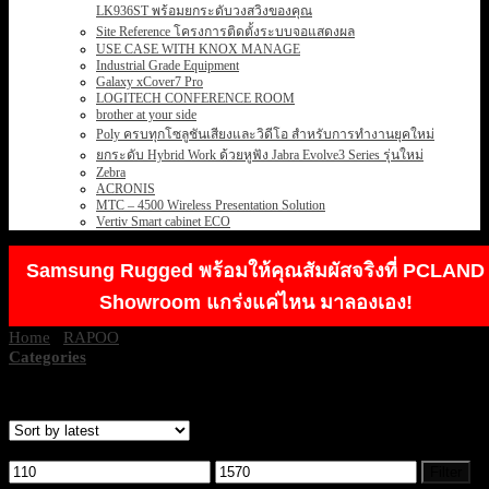
LK936ST พร้อมยกระดับวงสวิงของคุณ
Site Reference โครงการติดตั้งระบบจอแสดงผล
USE CASE WITH KNOX MANAGE
Industrial Grade Equipment
Galaxy xCover7 Pro
LOGITECH CONFERENCE ROOM
brother at your side
Poly ครบทุกโซลูชันเสียงและวิดีโอ สำหรับการทำงานยุคใหม่
ยกระดับ Hybrid Work ด้วยหูฟัง Jabra Evolve3 Series รุ่นใหม่
Zebra
ACRONIS
MTC – 4500 Wireless Presentation Solution
Vertiv Smart cabinet ECO
Samsung Rugged พร้อมให้คุณสัมผัสจริงที่ PCLAND
Showroom แกร่งแค่ไหน มาลองเอง!
Home
/
RAPOO
/
MOUSE RAPOO
Categories
Showing 1–12 of 45 results
Filter by price
Min
Max
Filter
price
price