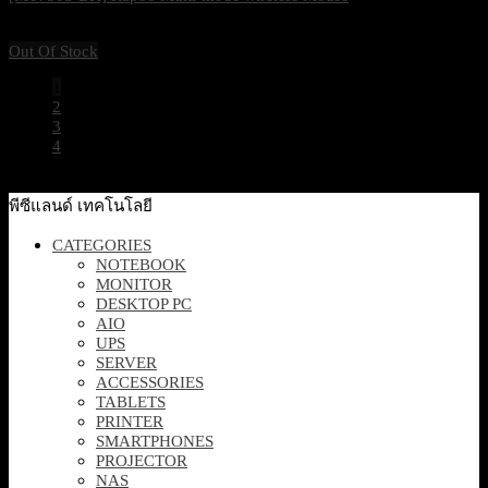
1,570
฿
Excl. VAT 7%
Out Of Stock
1
2
3
4
พีซีแลนด์ เทคโนโลยี
CATEGORIES
NOTEBOOK
MONITOR
DESKTOP PC
AIO
UPS
SERVER
ACCESSORIES
TABLETS
PRINTER
SMARTPHONES
PROJECTOR
NAS