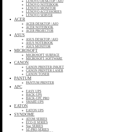
LENOVO DESKTOP / AIO
LENOVO NOTEBOOK
LENOVO MONITOR
LENOVO ACCESSORIES
LENOVO SERVER
ACER
ACER DESKTOP / AIO
ACER NOTEBOOK
ACER PROJECTOR
ASUS
ASUS DESKTOP / AIO
ASUS NOTEBOOK
ASUS MONITOR
MICROSOFT
MICROSOFT SURFACE
MICROSOFT SOFTWARE
CANON
CANON PRINTER INKJET
CANON PRINTER LASER
CANON TONER
PANTUM
PANTUM PRINTER
APC
EASY UPS
BACK-UPS
BACK-UPC PRO
SMART-UPS
EATON
EATON UPS
SYNDOME
ATOM SERIES
ECO-II SERIES
Star SERIES
SZ-PRO SERIES