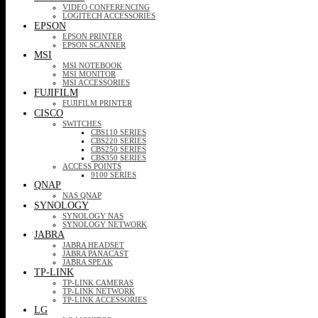
VIDEO CONFERENCING
LOGITECH ACCESSORIES
EPSON
EPSON PRINTER
EPSON SCANNER
MSI
MSI NOTEBOOK
MSI MONITOR
MSI ACCESSORIES
FUJIFILM
FUJIFILM PRINTER
CISCO
SWITCHES
CBS110 SERIES
CBS220 SERIES
CBS250 SERIES
CBS350 SERIES
ACCESS POINTS
9100 SERIES
QNAP
NAS QNAP
SYNOLOGY
SYNOLOGY NAS
SYNOLOGY NETWORK
JABRA
JABRA HEADSET
JABRA PANACAST
JABRA SPEAK
TP-LINK
TP-LINK CAMERAS
TP-LINK NETWORK
TP-LINK ACCESSORIES
LG