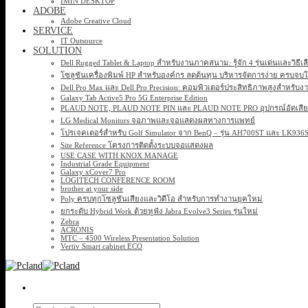
IMIN DESKTOP
ADOBE
Adobe Creative Cloud
SERVICE
IT Outsource
SOLUTION
Dell Rugged Tablet & Laptop สำหรับงานภาคสนาม: รู้จัก 4 รุ่นเด่นและวิธีเ
โซลูชันเครื่องพิมพ์ HP สำหรับองค์กร ลดต้นทุน บริหารจัดการง่าย ครบจบ
Dell Pro Max และ Dell Pro Precision: คอมพิวเตอร์ประสิทธิภาพสูงสำหรับง
Galaxy Tab Active5 Pro 5G Enterprise Edition
PLAUD NOTE, PLAUD NOTE PIN และ PLAUD NOTE PRO อุปกรณ์อัดเสียง 
LG Medical Monitors จอภาพและจอแสดงผลทางการแพทย์
โปรเจคเตอร์สำหรับ Golf Simulator จาก BenQ – รุ่น AH700ST และ LK93
Site Reference โครงการติดตั้งระบบจอแสดงผล
USE CASE WITH KNOX MANAGE
Industrial Grade Equipment
Galaxy xCover7 Pro
LOGITECH CONFERENCE ROOM
brother at your side
Poly ครบทุกโซลูชันเสียงและวิดีโอ สำหรับการทำงานยุคใหม่
ยกระดับ Hybrid Work ด้วยหูฟัง Jabra Evolve3 Series รุ่นใหม่
Zebra
ACRONIS
MTC – 4500 Wireless Presentation Solution
Vertiv Smart cabinet ECO
Search