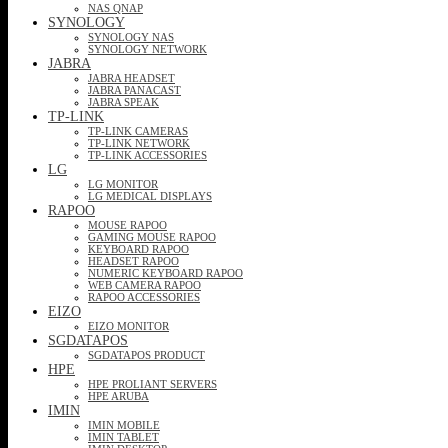
NAS QNAP
SYNOLOGY
SYNOLOGY NAS
SYNOLOGY NETWORK
JABRA
JABRA HEADSET
JABRA PANACAST
JABRA SPEAK
TP-LINK
TP-LINK CAMERAS
TP-LINK NETWORK
TP-LINK ACCESSORIES
LG
LG MONITOR
LG MEDICAL DISPLAYS
RAPOO
MOUSE RAPOO
GAMING MOUSE RAPOO
KEYBOARD RAPOO
HEADSET RAPOO
NUMERIC KEYBOARD RAPOO
WEB CAMERA RAPOO
RAPOO ACCESSORIES
EIZO
EIZO MONITOR
SGDATAPOS
SGDATAPOS PRODUCT
HPE
HPE PROLIANT SERVERS
HPE ARUBA
IMIN
IMIN MOBILE
IMIN TABLET