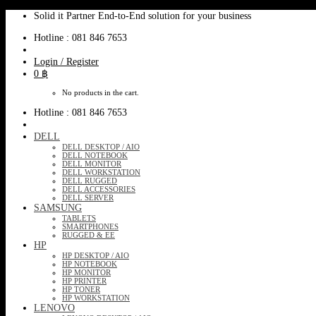
Skip
Solid it Partner End-to-End solution for your business
to
Hotline : 081 846 7653
content
Login / Register
0
฿
No products in the cart.
Hotline : 081 846 7653
DELL
DELL DESKTOP / AIO
DELL NOTEBOOK
DELL MONITOR
DELL WORKSTATION
DELL RUGGED
DELL ACCESSORIES
DELL SERVER
SAMSUNG
TABLETS
SMARTPHONES
RUGGED & EE
HP
HP DESKTOP / AIO
HP NOTEBOOK
HP MONITOR
HP PRINTER
HP TONER
HP WORKSTATION
LENOVO