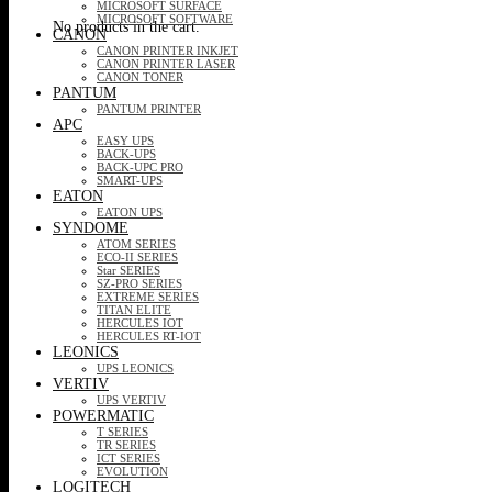
MICROSOFT SURFACE
MICROSOFT SOFTWARE
No products in the cart.
CANON
CANON PRINTER INKJET
CANON PRINTER LASER
CANON TONER
PANTUM
PANTUM PRINTER
APC
EASY UPS
BACK-UPS
BACK-UPC PRO
SMART-UPS
EATON
EATON UPS
SYNDOME
ATOM SERIES
ECO-II SERIES
Star SERIES
SZ-PRO SERIES
EXTREME SERIES
TITAN ELITE
HERCULES IOT
HERCULES RT-IOT
LEONICS
UPS LEONICS
VERTIV
UPS VERTIV
POWERMATIC
T SERIES
TR SERIES
ICT SERIES
EVOLUTION
LOGITECH