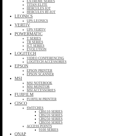
EXTREME SERIES
TITAN ELITE
HERCULES IOT
HERCULES RT-IOT
LEONICS
UPS LEONICS
VERTIV
UPS VERTIV
POWERMATIC
T SERIES
TR SERIES
ICT SERIES
EVOLUTION
LOGITECH
VIDEO CONFERENCING
LOGITECH ACCESSORIES
EPSON
EPSON PRINTER
EPSON SCANNER
MSI
MSI NOTEBOOK
MSI MONITOR
MSI ACCESSORIES
FUJIFILM
FUJIFILM PRINTER
CISCO
SWITCHES
CBS110 SERIES
CBS220 SERIES
CBS250 SERIES
CBS350 SERIES
ACCESS POINTS
9100 SERIES
QNAP