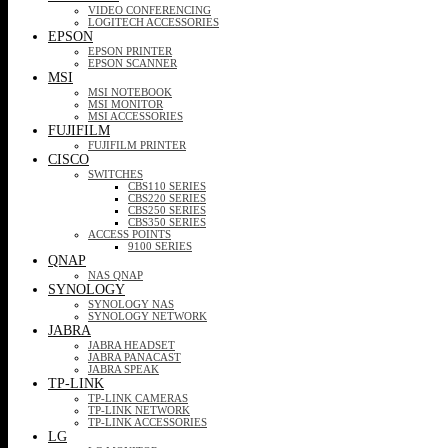
VIDEO CONFERENCING
LOGITECH ACCESSORIES
EPSON
EPSON PRINTER
EPSON SCANNER
MSI
MSI NOTEBOOK
MSI MONITOR
MSI ACCESSORIES
FUJIFILM
FUJIFILM PRINTER
CISCO
SWITCHES
CBS110 SERIES
CBS220 SERIES
CBS250 SERIES
CBS350 SERIES
ACCESS POINTS
9100 SERIES
QNAP
NAS QNAP
SYNOLOGY
SYNOLOGY NAS
SYNOLOGY NETWORK
JABRA
JABRA HEADSET
JABRA PANACAST
JABRA SPEAK
TP-LINK
TP-LINK CAMERAS
TP-LINK NETWORK
TP-LINK ACCESSORIES
LG