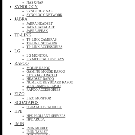
NAS QNAP
SYNOLOGY
SYNOLOGY NAS
SYNOLOGY NETWORK
JABRA
JABRA HEADSET
JABRA PANACAST
JABRA SPEAK
TP-LINK
TP-LINK CAMERAS
TP-LINK NETWORK
TP-LINK ACCESSORIES
LG
LG MONITOR
LG MEDICAL DISPLAYS
RAPOO
MOUSE RAPOO
GAMING MOUSE RAPOO
KEYBOARD RAPOO
HEADSET RAPOO
NUMERIC KEYBOARD RAPOO
WEB CAMERA RAPOO
RAPOO ACCESSORIES
EIZO
EIZO MONITOR
SGDATAPOS
SGDATAPOS PRODUCT
HPE
HPE PROLIANT SERVERS
HPE ARUBA
IMIN
IMIN MOBILE
IMIN TABLET