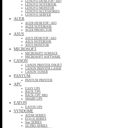
LENOVO DESKTOP / AIO
LENOVO NOTEBOOK
LENOVO MONITOR
LENOVO ACCESSORIES
LENOVO SERVER
ACER
ACER DESKTOP / AIO
ACER NOTEBOOK
ACER PROJECTOR
ASUS
ASUS DESKTOP / AIO
ASUS NOTEBOOK
ASUS MONITOR
MICROSOFT
MICROSOFT SURFACE
MICROSOFT SOFTWARE
CANON
CANON PRINTER INKJET
CANON PRINTER LASER
CANON TONER
PANTUM
PANTUM PRINTER
APC
EASY UPS
BACK-UPS
BACK-UPC PRO
SMART-UPS
EATON
EATON UPS
SYNDOME
ATOM SERIES
ECO-II SERIES
Star SERIES
SZ-PRO SERIES