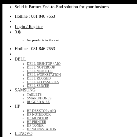
Skip
Solid it Partner End-to-End solution for your business
to
Hotline : 081 846 7653
content
Login / Register
0
฿
No products in the cart.
Hotline : 081 846 7653
DELL
DELL DESKTOP / AIO
DELL NOTEBOOK
DELL MONITOR
DELL WORKSTATION
DELL RUGGED
DELL ACCESSORIES
DELL SERVER
SAMSUNG
TABLETS
SMARTPHONES
RUGGED & EE
HP
HP DESKTOP / AIO
HP NOTEBOOK
HP MONITOR
HP PRINTER
HP TONER
HP WORKSTATION
LENOVO