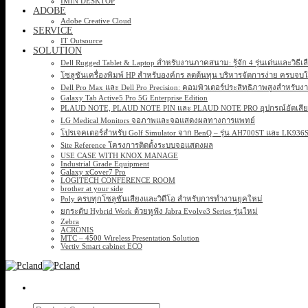
IMIN DESKTOP
ADOBE
Adobe Creative Cloud
SERVICE
IT Outsource
SOLUTION
Dell Rugged Tablet & Laptop สำหรับงานภาคสนาม: รู้จัก 4 รุ่นเด่นและวิธีเ
โซลูชันเครื่องพิมพ์ HP สำหรับองค์กร ลดต้นทุน บริหารจัดการง่าย ครบจบ
Dell Pro Max และ Dell Pro Precision: คอมพิวเตอร์ประสิทธิภาพสูงสำหรับง
Galaxy Tab Active5 Pro 5G Enterprise Edition
PLAUD NOTE, PLAUD NOTE PIN และ PLAUD NOTE PRO อุปกรณ์อัดเสียง 
LG Medical Monitors จอภาพและจอแสดงผลทางการแพทย์
โปรเจคเตอร์สำหรับ Golf Simulator จาก BenQ – รุ่น AH700ST และ LK93
Site Reference โครงการติดตั้งระบบจอแสดงผล
USE CASE WITH KNOX MANAGE
Industrial Grade Equipment
Galaxy xCover7 Pro
LOGITECH CONFERENCE ROOM
brother at your side
Poly ครบทุกโซลูชันเสียงและวิดีโอ สำหรับการทำงานยุคใหม่
ยกระดับ Hybrid Work ด้วยหูฟัง Jabra Evolve3 Series รุ่นใหม่
Zebra
ACRONIS
MTC – 4500 Wireless Presentation Solution
Vertiv Smart cabinet ECO
Search