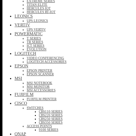
EXTREME SERIES
TITAN ELITE
HERCULES IOT
HERCULES RT-IOT
LEONICS
UPS LEONICS
VERTIV
UPS VERTIV
POWERMATIC
T SERIES
TR SERIES
ICT SERIES
EVOLUTION
LOGITECH
VIDEO CONFERENCING
LOGITECH ACCESSORIES
EPSON
EPSON PRINTER
EPSON SCANNER
MSI
MSI NOTEBOOK
MSI MONITOR
MSI ACCESSORIES
FUJIFILM
FUJIFILM PRINTER
CISCO
SWITCHES
CBS110 SERIES
CBS220 SERIES
CBS250 SERIES
CBS350 SERIES
ACCESS POINTS
9100 SERIES
QNAP