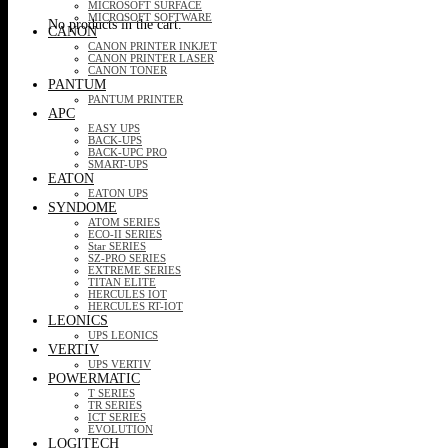
MICROSOFT SURFACE
MICROSOFT SOFTWARE
No products in the cart.
CANON
CANON PRINTER INKJET
CANON PRINTER LASER
CANON TONER
PANTUM
PANTUM PRINTER
APC
EASY UPS
BACK-UPS
BACK-UPC PRO
SMART-UPS
EATON
EATON UPS
SYNDOME
ATOM SERIES
ECO-II SERIES
Star SERIES
SZ-PRO SERIES
EXTREME SERIES
TITAN ELITE
HERCULES IOT
HERCULES RT-IOT
LEONICS
UPS LEONICS
VERTIV
UPS VERTIV
POWERMATIC
T SERIES
TR SERIES
ICT SERIES
EVOLUTION
LOGITECH