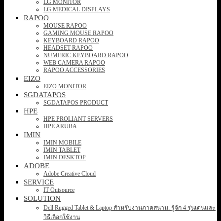
LG MONITOR
LG MEDICAL DISPLAYS
RAPOO
MOUSE RAPOO
GAMING MOUSE RAPOO
KEYBOARD RAPOO
HEADSET RAPOO
NUMERIC KEYBOARD RAPOO
WEB CAMERA RAPOO
RAPOO ACCESSORIES
EIZO
EIZO MONITOR
SGDATAPOS
SGDATAPOS PRODUCT
HPE
HPE PROLIANT SERVERS
HPE ARUBA
IMIN
IMIN MOBILE
IMIN TABLET
IMIN DESKTOP
ADOBE
Adobe Creative Cloud
SERVICE
IT Outsource
SOLUTION
Dell Rugged Tablet & Laptop สำหรับงานภาคสนาม: รู้จัก 4 รุ่นเด่นและ
วิธีเลือกใช้งาน