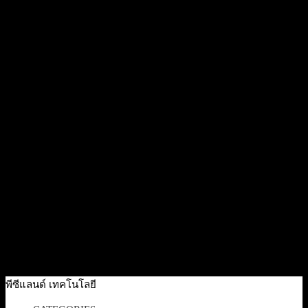
Out Of Stock
Sale
Quick View
[989-000171] Logitech ConferenceCam Group Expansion
Microphone (ใช้ร่วมกับรุ่น Group เท่านั้น)
Original
Current
11,500
฿
8,900
฿
Excl. VAT 7%
price
price
Add to cart
was:
is:
11,500 ฿.
8,900 ฿.
Quick View
[989-000430] Logitech Rally Mic Pod ไมโครโฟนแบบแยก
ส่วน
10,500
฿
Excl. VAT 7%
Out Of Stock
พีซีแลนด์ เทคโนโลยี