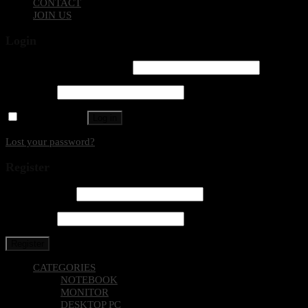
CONTACT
JOIN US
Login
Username or email address
*
Password
*
Remember me
Log in
Lost your password?
Register
Email address
*
Password
*
Register
CATEGORIES
NOTEBOOK
MONITOR
DESKTOP PC