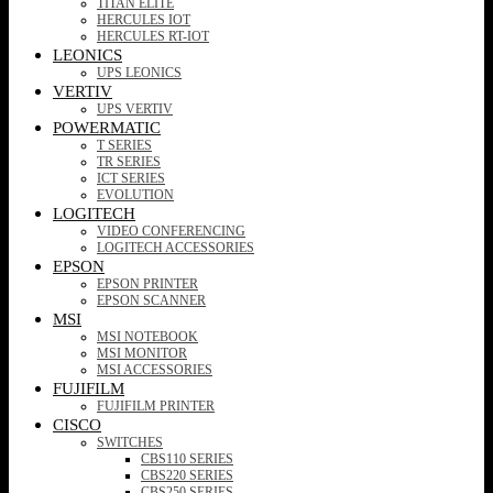
TITAN ELITE
HERCULES IOT
HERCULES RT-IOT
LEONICS
UPS LEONICS
VERTIV
UPS VERTIV
POWERMATIC
T SERIES
TR SERIES
ICT SERIES
EVOLUTION
LOGITECH
VIDEO CONFERENCING
LOGITECH ACCESSORIES
EPSON
EPSON PRINTER
EPSON SCANNER
MSI
MSI NOTEBOOK
MSI MONITOR
MSI ACCESSORIES
FUJIFILM
FUJIFILM PRINTER
CISCO
SWITCHES
CBS110 SERIES
CBS220 SERIES
CBS250 SERIES