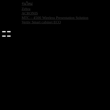
รุ่นใหม่
Zebra
ACRONIS
MTC – 4500 Wireless Presentation Solution
Vertiv Smart cabinet ECO