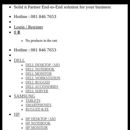
Skip
Solid it Partner End-to-End solution for your business
to
Hotline : 081 846 7653
content
Login / Register
0
฿
No products in the cart.
Hotline : 081 846 7653
DELL
DELL DESKTOP / AIO
DELL NOTEBOOK
DELL MONITOR
DELL WORKSTATION
DELL RUGGED
DELL ACCESSORIES
DELL SERVER
SAMSUNG
TABLETS
SMARTPHONES
RUGGED & EE
HP
HP DESKTOP / AIO
HP NOTEBOOK
HP MONITOR