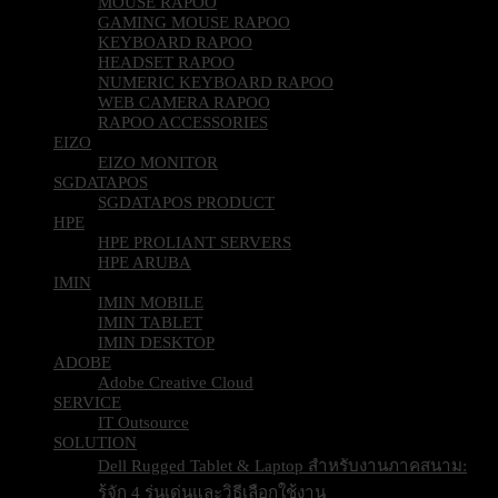
MOUSE RAPOO
GAMING MOUSE RAPOO
KEYBOARD RAPOO
HEADSET RAPOO
NUMERIC KEYBOARD RAPOO
WEB CAMERA RAPOO
RAPOO ACCESSORIES
EIZO
EIZO MONITOR
SGDATAPOS
SGDATAPOS PRODUCT
HPE
HPE PROLIANT SERVERS
HPE ARUBA
IMIN
IMIN MOBILE
IMIN TABLET
IMIN DESKTOP
ADOBE
Adobe Creative Cloud
SERVICE
IT Outsource
SOLUTION
Dell Rugged Tablet & Laptop สำหรับงานภาคสนาม:
รู้จัก 4 รุ่นเด่นและวิธีเลือกใช้งาน