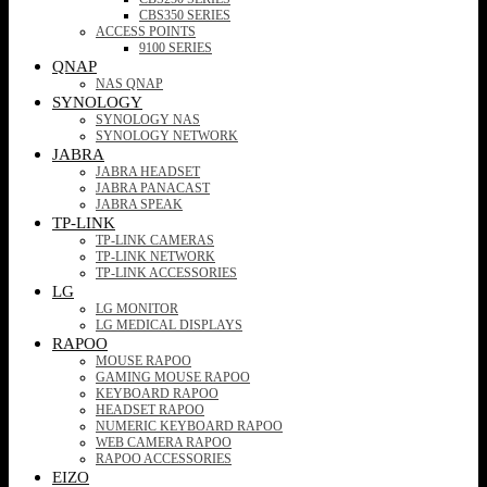
CBS350 SERIES
ACCESS POINTS
9100 SERIES
QNAP
NAS QNAP
SYNOLOGY
SYNOLOGY NAS
SYNOLOGY NETWORK
JABRA
JABRA HEADSET
JABRA PANACAST
JABRA SPEAK
TP-LINK
TP-LINK CAMERAS
TP-LINK NETWORK
TP-LINK ACCESSORIES
LG
LG MONITOR
LG MEDICAL DISPLAYS
RAPOO
MOUSE RAPOO
GAMING MOUSE RAPOO
KEYBOARD RAPOO
HEADSET RAPOO
NUMERIC KEYBOARD RAPOO
WEB CAMERA RAPOO
RAPOO ACCESSORIES
EIZO