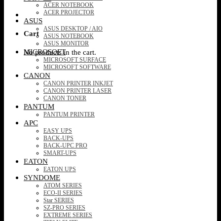
ACER NOTEBOOK
ACER PROJECTOR
ASUS
ASUS DESKTOP / AIO
Cart
ASUS NOTEBOOK
ASUS MONITOR
MICROSOFT
No products in the cart.
MICROSOFT SURFACE
MICROSOFT SOFTWARE
CANON
CANON PRINTER INKJET
CANON PRINTER LASER
CANON TONER
PANTUM
PANTUM PRINTER
APC
EASY UPS
BACK-UPS
BACK-UPC PRO
SMART-UPS
EATON
EATON UPS
SYNDOME
ATOM SERIES
ECO-II SERIES
Star SERIES
SZ-PRO SERIES
EXTREME SERIES