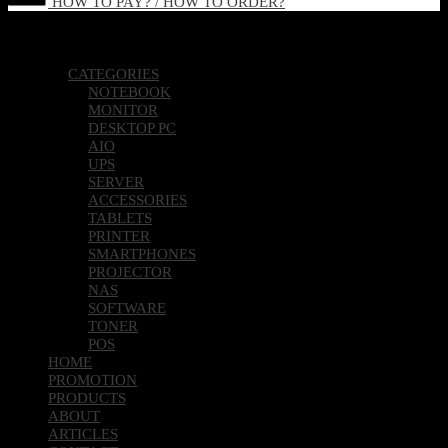
HOW TO PAY? / HOW TO ORDER?
Copyright 2026 © Pcland Technologies All Rights Reserved
CATEGORIES
NOTEBOOK
MONITOR
DESKTOP PC
AIO
UPS
SERVER
ACCESSORIES
TABLETS
PRINTER
SMARTPHONES
PROJECTOR
NAS
SOFTWARE
TONER
POS
HOME
PROMOTION
PRODUCTS
ABOUT
ARTICLES