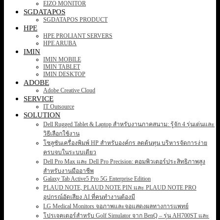
EIZO MONITOR
SGDATAPOS
SGDATAPOS PRODUCT
HPE
HPE PROLIANT SERVERS
HPE ARUBA
IMIN
IMIN MOBILE
IMIN TABLET
IMIN DESKTOP
ADOBE
Adobe Creative Cloud
SERVICE
IT Outsource
SOLUTION
Dell Rugged Tablet & Laptop สำหรับงานภาคสนาม: รู้จัก 4 รุ่นเด่นและ
วิธีเลือกใช้งาน
โซลูชันเครื่องพิมพ์ HP สำหรับองค์กร ลดต้นทุน บริหารจัดการง่าย
ครบจบในระบบเดียว
Dell Pro Max และ Dell Pro Precision: คอมพิวเตอร์ประสิทธิภาพสูง
สำหรับงานมืออาชีพ
Galaxy Tab Active5 Pro 5G Enterprise Edition
PLAUD NOTE, PLAUD NOTE PIN และ PLAUD NOTE PRO
อุปกรณ์อัดเสียง AI ที่คนทำงานต้องมี
LG Medical Monitors จอภาพและจอแสดงผลทางการแพทย์
โปรเจคเตอร์สำหรับ Golf Simulator จาก BenQ – รุ่น AH700ST และ