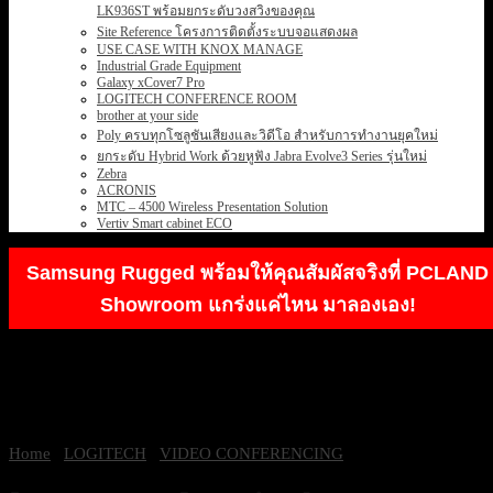
LK936ST พร้อมยกระดับวงสวิงของคุณ
Site Reference โครงการติดตั้งระบบจอแสดงผล
USE CASE WITH KNOX MANAGE
Industrial Grade Equipment
Galaxy xCover7 Pro
LOGITECH CONFERENCE ROOM
brother at your side
Poly ครบทุกโซลูชันเสียงและวิดีโอ สำหรับการทำงานยุคใหม่
ยกระดับ Hybrid Work ด้วยหูฟัง Jabra Evolve3 Series รุ่นใหม่
Zebra
ACRONIS
MTC – 4500 Wireless Presentation Solution
Vertiv Smart cabinet ECO
Samsung Rugged พร้อมให้คุณสัมผัสจริงที่ PCLAND
Showroom แกร่งแค่ไหน มาลองเอง!
Home
/
LOGITECH
/
VIDEO CONFERENCING