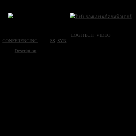
ควบคุม
ปริมณฑล
ภายใน 24 ชั่วโมง
ระบบ
สัมผัส
ใน
Brand Certifications
ราคาถูกที่สุด
ห้อง
SKU:
LGT-939-001950
Categories:
LOGITECH
,
VIDEO
ประชุม
CONFERENCING
Tags:
SS
,
SYN
Logitech
Tap
Description
quantity
คุณสมบัติ
ส่วนควบคุมห้องประชุมที่เชื่อมต่อ 
ประเภท
Cat5e
Google Meet ใน ChromeOS, Micros
ความเข้ากันได้
Rooms on Windows, Zoom Rooms A
Zoom Rooms สำหรับพีซี
จอแสดงผลระบบสัมผัสขนาด 10.1 นิ
ขนาดหน้าจอ
(1280×800 พิกเซล)
ประเภทหน้าจอ
ระบบสัมผัสคาปาซิทีฟพร้อมเคลือบก
พลังงาน
มาพร้อมสายจ่ายไฟอินไลน์ผ่าน Ca