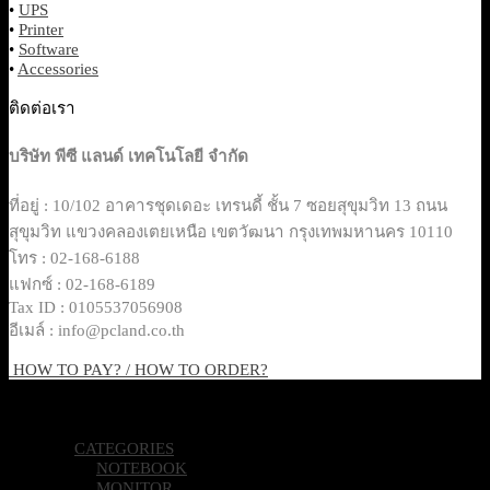
•
Monitor
•
UPS
•
Printer
•
Software
•
Accessories
ติดต่อเรา
บริษัท พีซี แลนด์ เทคโนโลยี จำกัด
ที่อยู่ : 10/102 อาคารชุดเดอะ เทรนดี้ ชั้น 7 ซอยสุขุมวิท 13 ถนน
สุขุมวิท แขวงคลองเตยเหนือ เขตวัฒนา กรุงเทพมหานคร 10110
โทร : 02-168-6188
แฟกซ์ : 02-168-6189
Tax ID : 0105537056908
อีเมล์ : info@pcland.co.th
HOW TO PAY? / HOW TO ORDER?
Copyright 2026 © Pcland Technologies All Rights Reserved
CATEGORIES