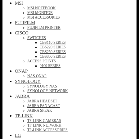
MSI
MSI NOTEBOOK
MSI MONITOR
MSI ACCESSORIES
FUJIFILM
FUJIFILM PRINTER
CISCO
SWITCHES
CBS110 SERIES
CBS220 SERIES
CBS250 SERIES
CBS350 SERIES
ACCESS POINTS
9100 SERIES
QNAP
NAS QNAP
SYNOLOGY
SYNOLOGY NAS
SYNOLOGY NETWORK
JABRA
JABRA HEADSET
JABRA PANACAST
JABRA SPEAK
TP-LINK
TP-LINK CAMERAS
TP-LINK NETWORK
TP-LINK ACCESSORIES
LG