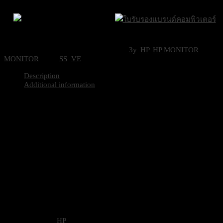
ปริมณฑล
ภายใน 24 ชั่วโมง
WUXGA
quantity
Brand Certifications
ราคาถูกที่สุด
SKU:
HPI-9D9A7AA#AKL
Categories:
3y
,
HP
,
HP MONITOR
,
MONITOR
Tags:
SS
,
VE
Description
Additional information
Screen Size / Aspect ratio
24″ (16:10)
Resolution
1920 x 1200
Height Adjust Range
150 mm
Pivot
±90
Connectors
DisplayPort / HDMI / USB-B
(2) SuperSpeed USB Type-A 5Gbp
(1) SuperSpeed USB Type-A 5Gbp
(1) SuperSpeed USB Type-A 5Gbps
Cable in box
DisplayPort cable, HDMI cable,
USB Type-B to A cable, Power cor
BRAND
HP