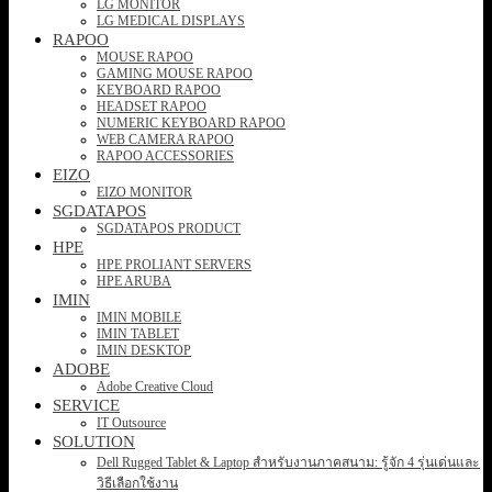
LG MONITOR
LG MEDICAL DISPLAYS
RAPOO
MOUSE RAPOO
GAMING MOUSE RAPOO
KEYBOARD RAPOO
HEADSET RAPOO
NUMERIC KEYBOARD RAPOO
WEB CAMERA RAPOO
RAPOO ACCESSORIES
EIZO
EIZO MONITOR
SGDATAPOS
SGDATAPOS PRODUCT
HPE
HPE PROLIANT SERVERS
HPE ARUBA
IMIN
IMIN MOBILE
IMIN TABLET
IMIN DESKTOP
ADOBE
Adobe Creative Cloud
SERVICE
IT Outsource
SOLUTION
Dell Rugged Tablet & Laptop สำหรับงานภาคสนาม: รู้จัก 4 รุ่นเด่นและ
วิธีเลือกใช้งาน