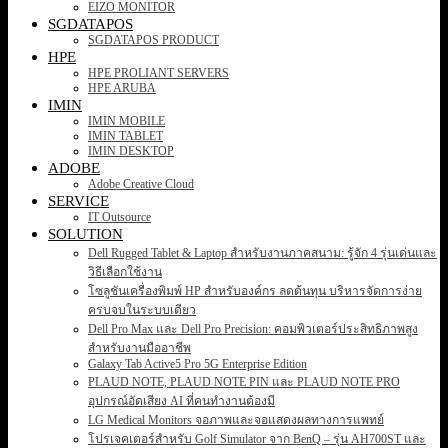
EIZO MONITOR
SGDATAPOS
SGDATAPOS PRODUCT
HPE
HPE PROLIANT SERVERS
HPE ARUBA
IMIN
IMIN MOBILE
IMIN TABLET
IMIN DESKTOP
ADOBE
Adobe Creative Cloud
SERVICE
IT Outsource
SOLUTION
Dell Rugged Tablet & Laptop สำหรับงานภาคสนาม: รู้จัก 4 รุ่นเด่นและ
วิธีเลือกใช้งาน
โซลูชันเครื่องพิมพ์ HP สำหรับองค์กร ลดต้นทุน บริหารจัดการง่าย
ครบจบในระบบเดียว
Dell Pro Max และ Dell Pro Precision: คอมพิวเตอร์ประสิทธิภาพสูง
สำหรับงานมืออาชีพ
Galaxy Tab Active5 Pro 5G Enterprise Edition
PLAUD NOTE, PLAUD NOTE PIN และ PLAUD NOTE PRO
อุปกรณ์อัดเสียง AI ที่คนทำงานต้องมี
LG Medical Monitors จอภาพและจอแสดงผลทางการแพทย์
โปรเจคเตอร์สำหรับ Golf Simulator จาก BenQ – รุ่น AH700ST และ