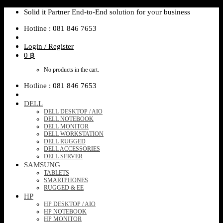
Skip
Solid it Partner End-to-End solution for your business
to
Hotline : 081 846 7653
content
Login / Register
0
฿
No products in the cart.
Hotline : 081 846 7653
DELL
DELL DESKTOP / AIO
DELL NOTEBOOK
DELL MONITOR
DELL WORKSTATION
DELL RUGGED
DELL ACCESSORIES
DELL SERVER
SAMSUNG
TABLETS
SMARTPHONES
RUGGED & EE
HP
HP DESKTOP / AIO
HP NOTEBOOK
HP MONITOR