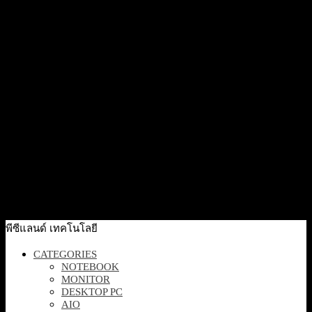
5,600
฿
Excl. VAT 7%
Out Of Stock
Quick View
[B11W5AT#AKL] HP Monitor S5 23.8″ 524da FHD
3,990
฿
Excl. VAT 7%
Out Of Stock
Quick View
[B1GM6AA#AKL] HP Monitor S3 Pro 327pe FHD
Monitor/27inch IPS
5,600
฿
Excl. VAT 7%
Out Of Stock
พีซีแลนด์ เทคโนโลยี
CATEGORIES
NOTEBOOK
MONITOR
DESKTOP PC