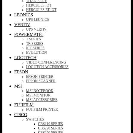
TITAN ELITE
HERCULES IOT
HERCULES RT-IOT
LEONICS
UPS LEONICS
VERTIV
UPS VERTIV
POWERMATIC
T SERIES
TR SERIES
ICT SERIES
EVOLUTION
LOGITECH
VIDEO CONFERENCING
LOGITECH ACCESSORIES
EPSON
EPSON PRINTER
EPSON SCANNER
MSI
MSI NOTEBOOK
MSI MONITOR
MSI ACCESSORIES
FUJIFILM
FUJIFILM PRINTER
CISCO
SWITCHES
CBS110 SERIES
CBS220 SERIES
CBS250 SERIES