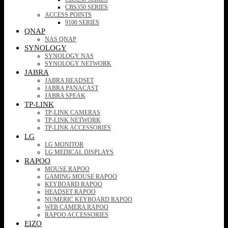
CBS350 SERIES
ACCESS POINTS
9100 SERIES
QNAP
NAS QNAP
SYNOLOGY
SYNOLOGY NAS
SYNOLOGY NETWORK
JABRA
JABRA HEADSET
JABRA PANACAST
JABRA SPEAK
TP-LINK
TP-LINK CAMERAS
TP-LINK NETWORK
TP-LINK ACCESSORIES
LG
LG MONITOR
LG MEDICAL DISPLAYS
RAPOO
MOUSE RAPOO
GAMING MOUSE RAPOO
KEYBOARD RAPOO
HEADSET RAPOO
NUMERIC KEYBOARD RAPOO
WEB CAMERA RAPOO
RAPOO ACCESSORIES
EIZO