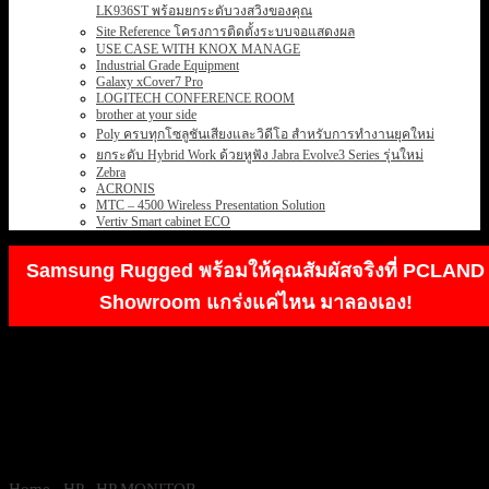
LK936ST พร้อมยกระดับวงสวิงของคุณ
Site Reference โครงการติดตั้งระบบจอแสดงผล
USE CASE WITH KNOX MANAGE
Industrial Grade Equipment
Galaxy xCover7 Pro
LOGITECH CONFERENCE ROOM
brother at your side
Poly ครบทุกโซลูชันเสียงและวิดีโอ สำหรับการทำงานยุคใหม่
ยกระดับ Hybrid Work ด้วยหูฟัง Jabra Evolve3 Series รุ่นใหม่
Zebra
ACRONIS
MTC – 4500 Wireless Presentation Solution
Vertiv Smart cabinet ECO
Samsung Rugged พร้อมให้คุณสัมผัสจริงที่ PCLAND
Showroom แกร่งแค่ไหน มาลองเอง!
Home
/
HP
/
HP MONITOR