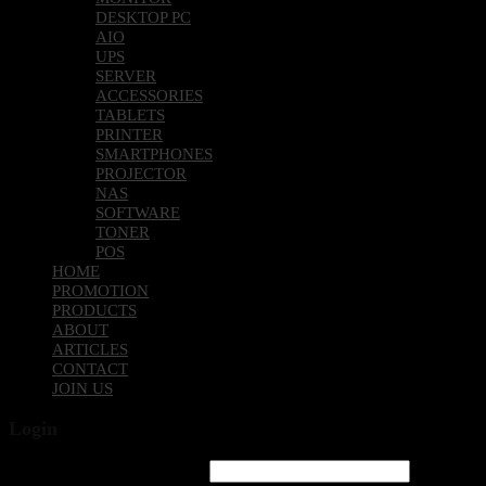
NOTEBOOK
MONITOR
DESKTOP PC
AIO
UPS
SERVER
ACCESSORIES
TABLETS
PRINTER
SMARTPHONES
PROJECTOR
NAS
SOFTWARE
TONER
POS
HOME
PROMOTION
PRODUCTS
ABOUT
ARTICLES
CONTACT
JOIN US
Login