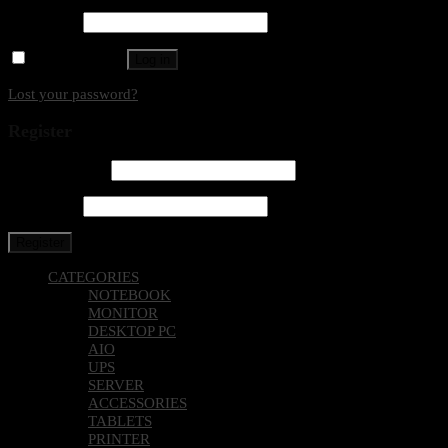
Username or email address
*
Password
*
Remember me
Log in
Lost your password?
Register
Email address
*
Password
*
Register
CATEGORIES
NOTEBOOK
MONITOR
DESKTOP PC
AIO
UPS
SERVER
ACCESSORIES
TABLETS