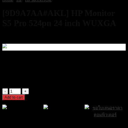
[9D9A7AA#AKL] HP Monitor
S5 Pro 524pn 24 inch WUXGA
6,400
฿
Excl. VAT 7%
20 in stock
[9D9A7AA#AKL] HP Monitor S5 Pro 524pn 24 inch WUXGA
6,400
฿
Excl. VAT 7%
[9D9A7AA#AKL]
HP
Add to cart
Monitor
S5
Pro
524pn
24
ส่งฟรีกรุงเทพและ
ส่งด่วน Sameday
ขอใบเสนอราคา
inch