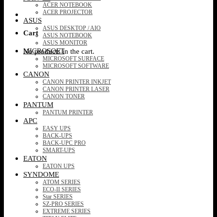
ACER NOTEBOOK
ACER PROJECTOR
ASUS
ASUS DESKTOP / AIO
Cart
ASUS NOTEBOOK
ASUS MONITOR
MICROSOFT
No products in the cart.
MICROSOFT SURFACE
MICROSOFT SOFTWARE
CANON
CANON PRINTER INKJET
CANON PRINTER LASER
CANON TONER
PANTUM
PANTUM PRINTER
APC
EASY UPS
BACK-UPS
BACK-UPC PRO
SMART-UPS
EATON
EATON UPS
SYNDOME
ATOM SERIES
ECO-II SERIES
Star SERIES
SZ-PRO SERIES
EXTREME SERIES