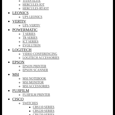
TITAN ELITE
HERCULES IOT
HERCULES RT-IOT
LEONICS
UPS LEONICS
VERTIV
UPS VERTIV
POWERMATIC
T SERIES
TR SERIES
ICT SERIES
EVOLUTION
LOGITECH
VIDEO CONFERENCING
LOGITECH ACCESSORIES
EPSON
EPSON PRINTER
EPSON SCANNER
MSI
MSI NOTEBOOK
MSI MONITOR
MSI ACCESSORIES
FUJIFILM
FUJIFILM PRINTER
CISCO
SWITCHES
CBS110 SERIES
CBS220 SERIES
CBS250 SERIES