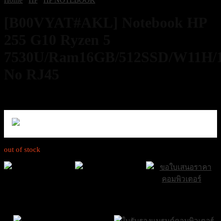
[B00VYAT#AKL] Notebook HP
255 G10 Ryzen 5
7530U/Ram16GB/512SSD/W11H/1/
No RJ45
13,300
฿
Excl. VAT 7%
out of stock
ส่งฟรีกรุงเทพและ
ส่งด่วน Sameday
ขอใบเสนอราคา
ปริมณฑล
ภายใน 24 ชั่วโมง