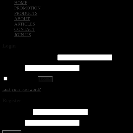
HOME
PROMOTION
PRODUCTS
ABOUT
ARTICLES
CONTACT
JOIN US
Login
Username or email address
*
Password
*
Remember me
Log in
Lost your password?
Register
Email address
*
Password
*