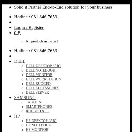
Skip
Solid it Partner End-to-End solution for your business
to
Hotline : 081 846 7653
content
Login / Register
0
฿
No products in the cart.
Hotline : 081 846 7653
DELL
DELL DESKTOP / AIO
DELL NOTEBOOK
DELL MONITOR
DELL WORKSTATION
DELL RUGGED
DELL ACCESSORIES
DELL SERVER
SAMSUNG
TABLETS
SMARTPHONES
RUGGED & EE
HP
HP DESKTOP / AIO
HP NOTEBOOK
HP MONITOR