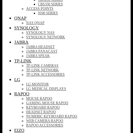
CBS350 SERIES
ACCESS POINTS
9100 SERIES
QNAP
NAS QNAP
SYNOLOGY
SYNOLOGY NAS
SYNOLOGY NETWORK
JABRA
JABRA HEADSET
JABRA PANACAST
JABRA SPEAK
TP-LINK
TP-LINK CAMERAS
TP-LINK NETWORK
TP-LINK ACCESSORIES
LG
LG MONITOR
LG MEDICAL DISPLAYS
RAPOO
MOUSE RAPOO
GAMING MOUSE RAPOO
KEYBOARD RAPOO
HEADSET RAPOO
NUMERIC KEYBOARD RAPOO
WEB CAMERA RAPOO
RAPOO ACCESSORIES
EIZO