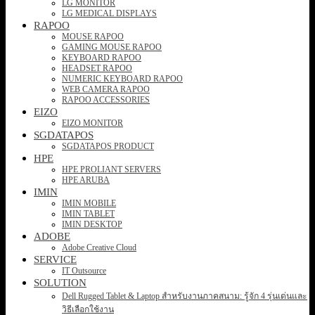
LG MONITOR
LG MEDICAL DISPLAYS
RAPOO
MOUSE RAPOO
GAMING MOUSE RAPOO
KEYBOARD RAPOO
HEADSET RAPOO
NUMERIC KEYBOARD RAPOO
WEB CAMERA RAPOO
RAPOO ACCESSORIES
EIZO
EIZO MONITOR
SGDATAPOS
SGDATAPOS PRODUCT
HPE
HPE PROLIANT SERVERS
HPE ARUBA
IMIN
IMIN MOBILE
IMIN TABLET
IMIN DESKTOP
ADOBE
Adobe Creative Cloud
SERVICE
IT Outsource
SOLUTION
Dell Rugged Tablet & Laptop สำหรับงานภาคสนาม: รู้จัก 4 รุ่นเด่นและ
วิธีเลือกใช้งาน