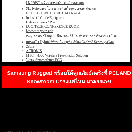
LK936ST พร้อมยกระดับวงสวิงของคุณ
Site Reference โครงการติดตั้งระบบจอแสดงผล
USE CASE WITH KNOX MANAGE
Industrial Grade Equipment
Galaxy xCover7 Pro
LOGITECH CONFERENCE ROOM
brother at your side
Poly ครบทุกโซลูชันเสียงและวิดีโอ สำหรับการทำงานยุคใหม่
ยกระดับ Hybrid Work ด้วยหูฟัง Jabra Evolve3 Series รุ่นใหม่
Zebra
ACRONIS
MTC – 4500 Wireless Presentation Solution
Vertiv Smart cabinet ECO
Samsung Rugged พร้อมให้คุณสัมผัสจริงที่ PCLAND
Showroom แกร่งแค่ไหน มาลองเอง!
Home
/
HP
/
HP NOTEBOOK