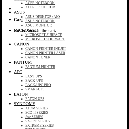
ACER NOTEBOOK
ACER PROJECTOR
ASUS
ASUS DESKTOP / AIO
Cart
ASUS NOTEBOOK
ASUS MONITOR
MICROSOFT
No products in the cart.
MICROSOFT SURFACE
MICROSOFT SOFTWARE
CANON
CANON PRINTER INKJET
CANON PRINTER LASER
CANON TONER
PANTUM
PANTUM PRINTER
APC
EASY UPS
BACK-UPS
BACK-UPC PRO
SMART-UPS
EATON
EATON UPS
SYNDOME
ATOM SERIES
ECO-II SERIES
Star SERIES
SZ-PRO SERIES
EXTREME SERIES