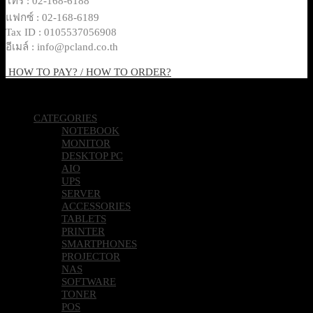
โทร : 02-168-6188
แฟกซ์ : 02-168-6189
Tax ID : 0105537056908
อีเมล์ : info@pcland.co.th
HOW TO PAY? / HOW TO ORDER?
Copyright 2026 © Pcland Technologies All Rights Reserved
CATEGORIES
NOTEBOOK
MONITOR
DESKTOP PC
AIO
UPS
SERVER
ACCESSORIES
TABLETS
PRINTER
SMARTPHONES
PROJECTOR
NAS
SOFTWARE
TONER
POS