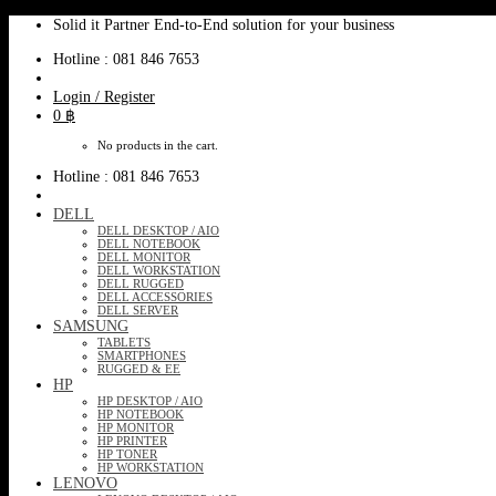
Skip
Solid it Partner End-to-End solution for your business
to
Hotline : 081 846 7653
content
Login / Register
0
฿
No products in the cart.
Hotline : 081 846 7653
DELL
DELL DESKTOP / AIO
DELL NOTEBOOK
DELL MONITOR
DELL WORKSTATION
DELL RUGGED
DELL ACCESSORIES
DELL SERVER
SAMSUNG
TABLETS
SMARTPHONES
RUGGED & EE
HP
HP DESKTOP / AIO
HP NOTEBOOK
HP MONITOR
HP PRINTER
HP TONER
HP WORKSTATION
LENOVO