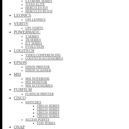
EXTREME SERIES
TITAN ELITE
HERCULES IOT
HERCULES RT-IOT
LEONICS
UPS LEONICS
VERTIV
UPS VERTIV
POWERMATIC
T SERIES
TR SERIES
ICT SERIES
EVOLUTION
LOGITECH
VIDEO CONFERENCING
LOGITECH ACCESSORIES
EPSON
EPSON PRINTER
EPSON SCANNER
MSI
MSI NOTEBOOK
MSI MONITOR
MSI ACCESSORIES
FUJIFILM
FUJIFILM PRINTER
CISCO
SWITCHES
CBS110 SERIES
CBS220 SERIES
CBS250 SERIES
CBS350 SERIES
ACCESS POINTS
9100 SERIES
QNAP