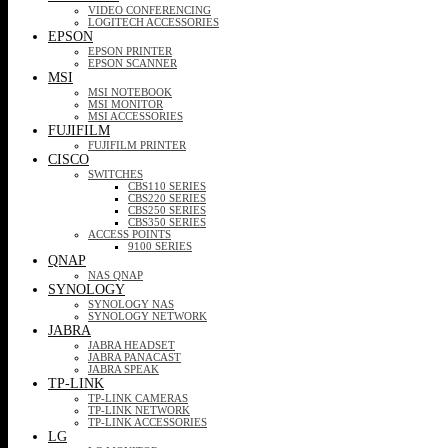
VIDEO CONFERENCING
LOGITECH ACCESSORIES
EPSON
EPSON PRINTER
EPSON SCANNER
MSI
MSI NOTEBOOK
MSI MONITOR
MSI ACCESSORIES
FUJIFILM
FUJIFILM PRINTER
CISCO
SWITCHES
CBS110 SERIES
CBS220 SERIES
CBS250 SERIES
CBS350 SERIES
ACCESS POINTS
9100 SERIES
QNAP
NAS QNAP
SYNOLOGY
SYNOLOGY NAS
SYNOLOGY NETWORK
JABRA
JABRA HEADSET
JABRA PANACAST
JABRA SPEAK
TP-LINK
TP-LINK CAMERAS
TP-LINK NETWORK
TP-LINK ACCESSORIES
LG