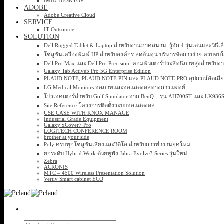
IMIN DESKTOP
ADOBE
Adobe Creative Cloud
SERVICE
IT Outsource
SOLUTION
Dell Rugged Tablet & Laptop สำหรับงานภาคสนาม: รู้จัก 4 รุ่นเด่นและวิธีเ
โซลูชันเครื่องพิมพ์ HP สำหรับองค์กร ลดต้นทุน บริหารจัดการง่าย ครบจบ
Dell Pro Max และ Dell Pro Precision: คอมพิวเตอร์ประสิทธิภาพสูงสำหรับง
Galaxy Tab Active5 Pro 5G Enterprise Edition
PLAUD NOTE, PLAUD NOTE PIN และ PLAUD NOTE PRO อุปกรณ์อัดเสียง 
LG Medical Monitors จอภาพและจอแสดงผลทางการแพทย์
โปรเจคเตอร์สำหรับ Golf Simulator จาก BenQ – รุ่น AH700ST และ LK93
Site Reference โครงการติดตั้งระบบจอแสดงผล
USE CASE WITH KNOX MANAGE
Industrial Grade Equipment
Galaxy xCover7 Pro
LOGITECH CONFERENCE ROOM
brother at your side
Poly ครบทุกโซลูชันเสียงและวิดีโอ สำหรับการทำงานยุคใหม่
ยกระดับ Hybrid Work ด้วยหูฟัง Jabra Evolve3 Series รุ่นใหม่
Zebra
ACRONIS
MTC – 4500 Wireless Presentation Solution
Vertiv Smart cabinet ECO
Search