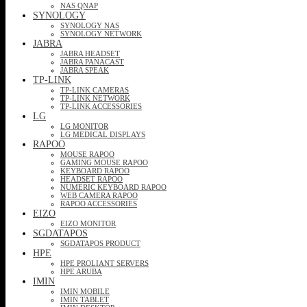
NAS QNAP
SYNOLOGY
SYNOLOGY NAS
SYNOLOGY NETWORK
JABRA
JABRA HEADSET
JABRA PANACAST
JABRA SPEAK
TP-LINK
TP-LINK CAMERAS
TP-LINK NETWORK
TP-LINK ACCESSORIES
LG
LG MONITOR
LG MEDICAL DISPLAYS
RAPOO
MOUSE RAPOO
GAMING MOUSE RAPOO
KEYBOARD RAPOO
HEADSET RAPOO
NUMERIC KEYBOARD RAPOO
WEB CAMERA RAPOO
RAPOO ACCESSORIES
EIZO
EIZO MONITOR
SGDATAPOS
SGDATAPOS PRODUCT
HPE
HPE PROLIANT SERVERS
HPE ARUBA
IMIN
IMIN MOBILE
IMIN TABLET