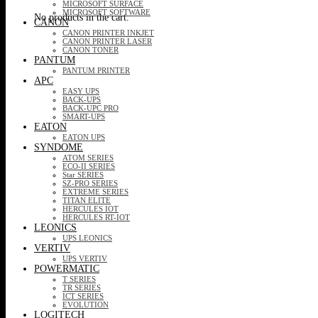
MICROSOFT SURFACE
MICROSOFT SOFTWARE
No products in the cart.
CANON
CANON PRINTER INKJET
CANON PRINTER LASER
CANON TONER
PANTUM
PANTUM PRINTER
APC
EASY UPS
BACK-UPS
BACK-UPC PRO
SMART-UPS
EATON
EATON UPS
SYNDOME
ATOM SERIES
ECO-II SERIES
Star SERIES
SZ-PRO SERIES
EXTREME SERIES
TITAN ELITE
HERCULES IOT
HERCULES RT-IOT
LEONICS
UPS LEONICS
VERTIV
UPS VERTIV
POWERMATIC
T SERIES
TR SERIES
ICT SERIES
EVOLUTION
LOGITECH