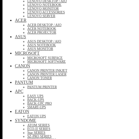
LENOVO DESKTOP / AIO
LENOVO NOTEBOOK
LENOVO MONITOR
LENOVO ACCESSORIES
LENOVO SERVER
ACER
ACER DESKTOP / AIO
ACER NOTEBOOK
ACER PROJECTOR
ASUS
ASUS DESKTOP / AIO
ASUS NOTEBOOK
ASUS MONITOR
MICROSOFT
MICROSOFT SURFACE
MICROSOFT SOFTWARE
CANON
CANON PRINTER INKJET
CANON PRINTER LASER
CANON TONER
PANTUM
PANTUM PRINTER
APC
EASY UPS
BACK-UPS
BACK-UPC PRO
SMART-UPS
EATON
EATON UPS
SYNDOME
ATOM SERIES
ECO-II SERIES
Star SERIES
SZ-PRO SERIES