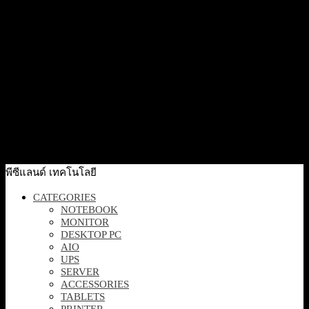
Quick View
CANON Lens RF24mm f/1.4L VCM เลนส์ RF
54,000
฿
Excl. VAT 7%
Add to cart
Quick View
[SE2426H] Dell 24 Monitor 23.8″ 1920 x 1080 at 144Hz
2,990
฿
Excl. VAT 7%
Add to cart
พีซีแลนด์ เทคโนโลยี
CATEGORIES
NOTEBOOK
MONITOR
DESKTOP PC
AIO
UPS
SERVER
ACCESSORIES
TABLETS
PRINTER