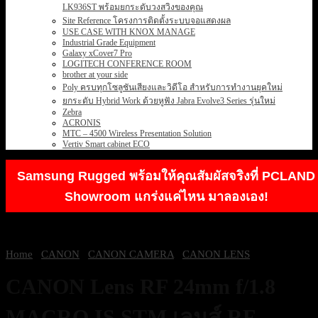
LK936ST พร้อมยกระดับวงสวิงของคุณ
Site Reference โครงการติดตั้งระบบจอแสดงผล
USE CASE WITH KNOX MANAGE
Industrial Grade Equipment
Galaxy xCover7 Pro
LOGITECH CONFERENCE ROOM
brother at your side
Poly ครบทุกโซลูชันเสียงและวิดีโอ สำหรับการทำงานยุคใหม่
ยกระดับ Hybrid Work ด้วยหูฟัง Jabra Evolve3 Series รุ่นใหม่
Zebra
ACRONIS
MTC – 4500 Wireless Presentation Solution
Vertiv Smart cabinet ECO
Samsung Rugged พร้อมให้คุณสัมผัสจริงที่ PCLAND
Showroom แกร่งแค่ไหน มาลองเอง!
Home
/
CANON
/
CANON CAMERA
/
CANON LENS
CANON Lens RF 24mm f/1.8
MACRO IS STM เลนส์ RF