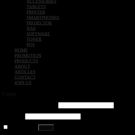
ACCESSORIES
TABLETS
PRINTER
SMARTPHONES
PROJECTOR
NAS
SOFTWARE
TONER
POS
HOME
PROMOTION
PRODUCTS
ABOUT
ARTICLES
CONTACT
JOIN US
Login
Username or email address
*
Password
*
Remember me
Log in