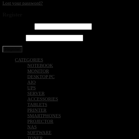
Lost your password?
Register
Email address
*
Password
*
Register
CATEGORIES
NOTEBOOK
MONITOR
DESKTOP PC
AIO
UPS
SERVER
ACCESSORIES
TABLETS
PRINTER
SMARTPHONES
PROJECTOR
NAS
SOFTWARE
TONER