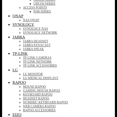
CBS350 SERIES
ACCESS POINTS
9100 SERIES
QNAP
NAS QNAP
SYNOLOGY
SYNOLOGY NAS
SYNOLOGY NETWORK
JABRA
JABRA HEADSET
JABRA PANACAST
JABRA SPEAK
TP-LINK
TP-LINK CAMERAS
TP-LINK NETWORK
TP-LINK ACCESSORIES
LG
LG MONITOR
LG MEDICAL DISPLAYS
RAPOO
MOUSE RAPOO
GAMING MOUSE RAPOO
KEYBOARD RAPOO
HEADSET RAPOO
NUMERIC KEYBOARD RAPOO
WEB CAMERA RAPOO
RAPOO ACCESSORIES
EIZO