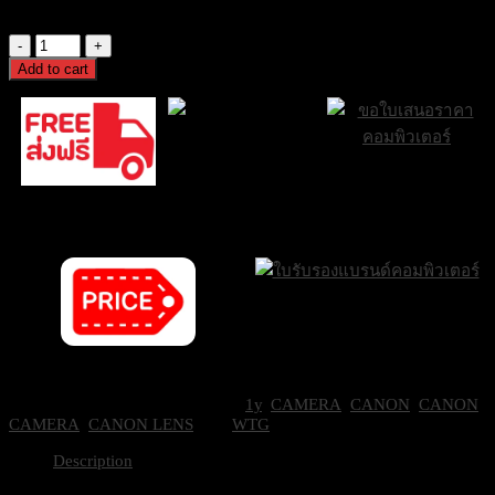
21,900
฿
Excl. VAT 7%
CANON
Lens
Add to cart
RF
24mm
f/1.8
MACRO
IS
ส่งด่วน Sameday
ขอใบเสนอราคา
STM
ภายใน 24 ชั่วโมง
เลนส์
ส่งฟรีกรุงเทพและ
RF
ปริมณฑล
quantity
Brand Certifications
ราคาถูกที่สุด
SKU:
0101-500-0414
Categories:
1y
,
CAMERA
,
CANON
,
CANON
CAMERA
,
CANON LENS
Tag:
WTG
Description