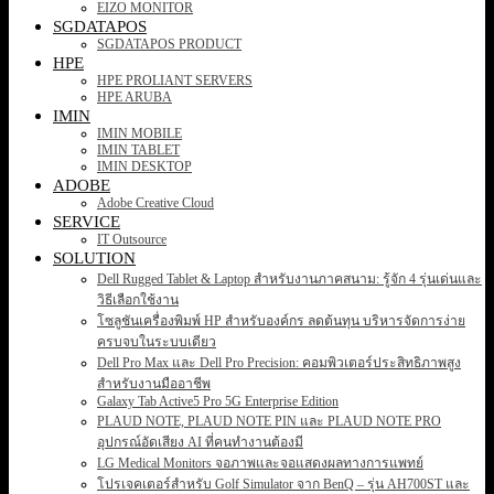
EIZO MONITOR
SGDATAPOS
SGDATAPOS PRODUCT
HPE
HPE PROLIANT SERVERS
HPE ARUBA
IMIN
IMIN MOBILE
IMIN TABLET
IMIN DESKTOP
ADOBE
Adobe Creative Cloud
SERVICE
IT Outsource
SOLUTION
Dell Rugged Tablet & Laptop สำหรับงานภาคสนาม: รู้จัก 4 รุ่นเด่นและ
วิธีเลือกใช้งาน
โซลูชันเครื่องพิมพ์ HP สำหรับองค์กร ลดต้นทุน บริหารจัดการง่าย
ครบจบในระบบเดียว
Dell Pro Max และ Dell Pro Precision: คอมพิวเตอร์ประสิทธิภาพสูง
สำหรับงานมืออาชีพ
Galaxy Tab Active5 Pro 5G Enterprise Edition
PLAUD NOTE, PLAUD NOTE PIN และ PLAUD NOTE PRO
อุปกรณ์อัดเสียง AI ที่คนทำงานต้องมี
LG Medical Monitors จอภาพและจอแสดงผลทางการแพทย์
โปรเจคเตอร์สำหรับ Golf Simulator จาก BenQ – รุ่น AH700ST และ