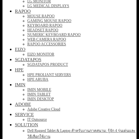
LG MONITOR
LG MEDICAL DISPLAYS
RAPOO
MOUSE RAPOO
GAMING MOUSE RAPOO
KEYBOARD RAPOO
HEADSET RAPOO
NUMERIC KEYBOARD RAPOO
WEB CAMERA RAPOO
RAPOO ACCESSORIES
EIZO
EIZO MONITOR
SGDATAPOS
SGDATAPOS PRODUCT
HPE
HPE PROLIANT SERVERS
HPE ARUBA
IMIN
IMIN MOBILE
IMIN TABLET
IMIN DESKTOP
ADOBE
Adobe Creative Cloud
SERVICE
IT Outsource
SOLUTION
Dell Rugged Tablet & Laptop สำหรับงานภาคสนาม: รู้จัก 4 รุ่นเด่นและ
วิธีเลือกใช้งาน