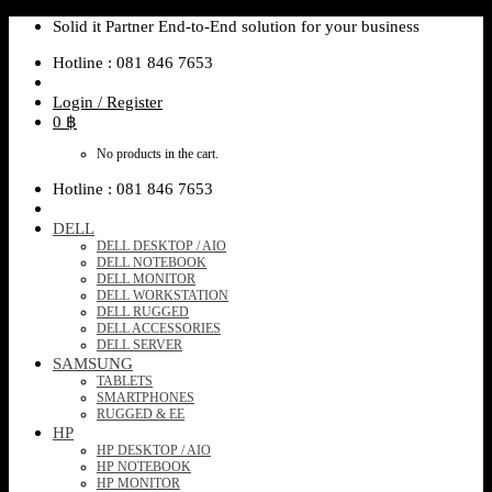
Skip
Solid it Partner End-to-End solution for your business
to
Hotline : 081 846 7653
content
Login / Register
0
฿
No products in the cart.
Hotline : 081 846 7653
DELL
DELL DESKTOP / AIO
DELL NOTEBOOK
DELL MONITOR
DELL WORKSTATION
DELL RUGGED
DELL ACCESSORIES
DELL SERVER
SAMSUNG
TABLETS
SMARTPHONES
RUGGED & EE
HP
HP DESKTOP / AIO
HP NOTEBOOK
HP MONITOR