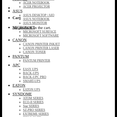
ACER NOTEBOOK
ACER PROJECTOR
ASUS
ASUS DESKTOP / AIO
Cart
ASUS NOTEBOOK
ASUS MONITOR
MICROSOFT
No products in the cart.
MICROSOFT SURFACE
MICROSOFT SOFTWARE
CANON
CANON PRINTER INKJET
CANON PRINTER LASER
CANON TONER
PANTUM
PANTUM PRINTER
APC
EASY UPS
BACK-UPS
BACK-UPC PRO
SMART-UPS
EATON
EATON UPS
SYNDOME
ATOM SERIES
ECO-II SERIES
Star SERIES
SZ-PRO SERIES
EXTREME SERIES