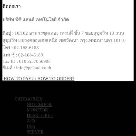
ติดต่อเรา
บริษัท พีซี แลนด์ เทคโนโลยี จำกัด
ที่อยู่ : 10/102 อาคารชุดเดอะ เทรนดี้ ชั้น 7 ซอยสุขุมวิท 13 ถนน
สุขุมวิท แขวงคลองเตยเหนือ เขตวัฒนา กรุงเทพมหานคร 10110
โทร : 02-168-6188
แฟกซ์ : 02-168-6189
Tax ID : 0105537056908
อีเมล์ : info@pcland.co.th
HOW TO PAY? / HOW TO ORDER?
Copyright 2026 © Pcland Technologies All Rights Reserved
CATEGORIES
NOTEBOOK
MONITOR
DESKTOP PC
AIO
UPS
SERVER