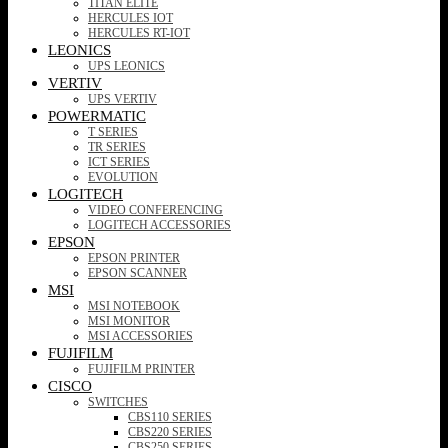
TITAN ELITE
HERCULES IOT
HERCULES RT-IOT
LEONICS
UPS LEONICS
VERTIV
UPS VERTIV
POWERMATIC
T SERIES
TR SERIES
ICT SERIES
EVOLUTION
LOGITECH
VIDEO CONFERENCING
LOGITECH ACCESSORIES
EPSON
EPSON PRINTER
EPSON SCANNER
MSI
MSI NOTEBOOK
MSI MONITOR
MSI ACCESSORIES
FUJIFILM
FUJIFILM PRINTER
CISCO
SWITCHES
CBS110 SERIES
CBS220 SERIES
CBS250 SERIES