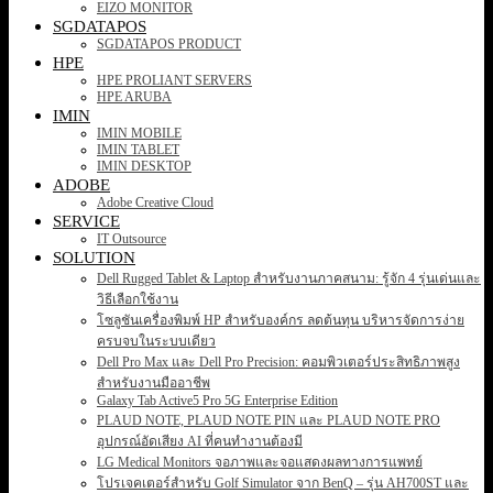
EIZO MONITOR
SGDATAPOS
SGDATAPOS PRODUCT
HPE
HPE PROLIANT SERVERS
HPE ARUBA
IMIN
IMIN MOBILE
IMIN TABLET
IMIN DESKTOP
ADOBE
Adobe Creative Cloud
SERVICE
IT Outsource
SOLUTION
Dell Rugged Tablet & Laptop สำหรับงานภาคสนาม: รู้จัก 4 รุ่นเด่นและ
วิธีเลือกใช้งาน
โซลูชันเครื่องพิมพ์ HP สำหรับองค์กร ลดต้นทุน บริหารจัดการง่าย
ครบจบในระบบเดียว
Dell Pro Max และ Dell Pro Precision: คอมพิวเตอร์ประสิทธิภาพสูง
สำหรับงานมืออาชีพ
Galaxy Tab Active5 Pro 5G Enterprise Edition
PLAUD NOTE, PLAUD NOTE PIN และ PLAUD NOTE PRO
อุปกรณ์อัดเสียง AI ที่คนทำงานต้องมี
LG Medical Monitors จอภาพและจอแสดงผลทางการแพทย์
โปรเจคเตอร์สำหรับ Golf Simulator จาก BenQ – รุ่น AH700ST และ