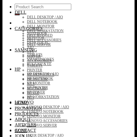
Search
for:
DELL
DELL DESKTOP / AIO
DELL NOTEBOOK
DELL MONITOR
CATEGORIES
DELL WORKSTATION
NOTEBOOK
DELL RUGGED
MONITOR
DELL ACCESSORIES
DESKTOP PC
DELL SERVER
AIO
SAMSUNG
UPS
TABLETS
SERVER
SMARTPHONES
ACCESSORIES
RUGGED & EE
TABLETS
HP
PRINTER
HP DESKTOP / AIO
SMARTPHONES
HP NOTEBOOK
PROJECTOR
HP MONITOR
NAS
HP PRINTER
SOFTWARE
HP TONER
TONER
HP WORKSTATION
POS
LENOVO
HOME
LENOVO DESKTOP / AIO
PROMOTION
LENOVO NOTEBOOK
PRODUCTS
LENOVO MONITOR
ABOUT
LENOVO ACCESSORIES
ARTICLES
LENOVO SERVER
CONTACT
ACER
JOIN US
ACER DESKTOP / AIO