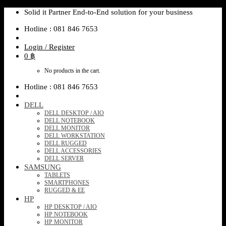
Skip
Solid it Partner End-to-End solution for your business
to
Hotline : 081 846 7653
content
Login / Register
0
฿
No products in the cart.
Hotline : 081 846 7653
DELL
DELL DESKTOP / AIO
DELL NOTEBOOK
DELL MONITOR
DELL WORKSTATION
DELL RUGGED
DELL ACCESSORIES
DELL SERVER
SAMSUNG
TABLETS
SMARTPHONES
RUGGED & EE
HP
HP DESKTOP / AIO
HP NOTEBOOK
HP MONITOR