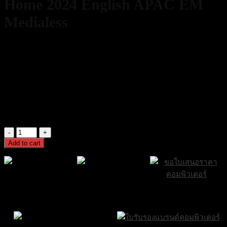
Home 2024 English APAC EM
Medialess
3,790
฿
Excl. VAT 7%
45 in stock
[EP2-06811] Microsoft Office Home 2024 English APAC EM
Medialess
3,790
฿
Excl. VAT 7%
[EP2-
06811]
Add to cart
Microsoft
Office
Home
2024
English
ส่งฟรีกรุงเทพและ
ส่งด่วน Sameday
ขอใบเสนอราคา
APAC
ปริมณฑล
ภายใน 24 ชั่วโมง
EM
Medialess
quantity