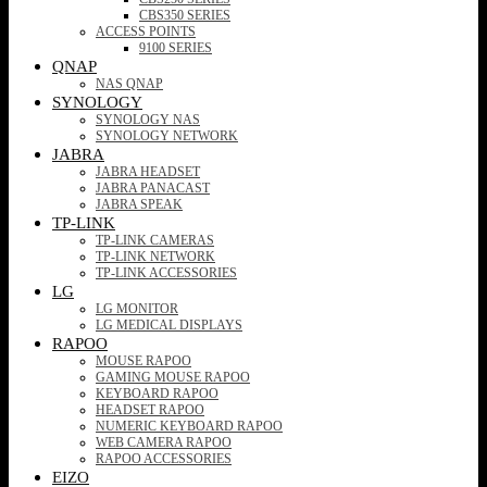
CBS350 SERIES
ACCESS POINTS
9100 SERIES
QNAP
NAS QNAP
SYNOLOGY
SYNOLOGY NAS
SYNOLOGY NETWORK
JABRA
JABRA HEADSET
JABRA PANACAST
JABRA SPEAK
TP-LINK
TP-LINK CAMERAS
TP-LINK NETWORK
TP-LINK ACCESSORIES
LG
LG MONITOR
LG MEDICAL DISPLAYS
RAPOO
MOUSE RAPOO
GAMING MOUSE RAPOO
KEYBOARD RAPOO
HEADSET RAPOO
NUMERIC KEYBOARD RAPOO
WEB CAMERA RAPOO
RAPOO ACCESSORIES
EIZO