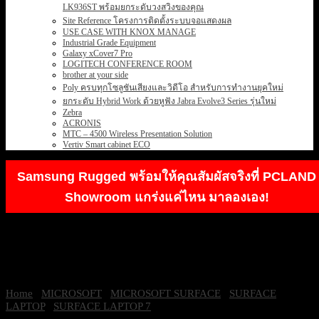
LK936ST พร้อมยกระดับวงสวิงของคุณ
Site Reference โครงการติดตั้งระบบจอแสดงผล
USE CASE WITH KNOX MANAGE
Industrial Grade Equipment
Galaxy xCover7 Pro
LOGITECH CONFERENCE ROOM
brother at your side
Poly ครบทุกโซลูชันเสียงและวิดีโอ สำหรับการทำงานยุคใหม่
ยกระดับ Hybrid Work ด้วยหูฟัง Jabra Evolve3 Series รุ่นใหม่
Zebra
ACRONIS
MTC – 4500 Wireless Presentation Solution
Vertiv Smart cabinet ECO
Samsung Rugged พร้อมให้คุณสัมผัสจริงที่ PCLAND
Showroom แกร่งแค่ไหน มาลองเอง!
Home
/
MICROSOFT
/
MICROSOFT SURFACE
/
SURFACE
LAPTOP
/
SURFACE LAPTOP 7