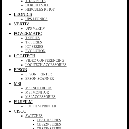
TITAN ELITE
HERCULES IOT
HERCULES RT-IOT
LEONICS
UPS LEONICS
VERTIV
UPS VERTIV
POWERMATIC
T SERIES
TR SERIES
ICT SERIES
EVOLUTION
LOGITECH
VIDEO CONFERENCING
LOGITECH ACCESSORIES
EPSON
EPSON PRINTER
EPSON SCANNER
MSI
MSI NOTEBOOK
MSI MONITOR
MSI ACCESSORIES
FUJIFILM
FUJIFILM PRINTER
CISCO
SWITCHES
CBS110 SERIES
CBS220 SERIES
CBS250 SERIES