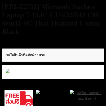
[EP2-22732] Microsoft Surface
Laptop 7 15.0″ CU5/32/512 CM
Win11 SC Thai Thailand Comm
Black
76,500
฿
Excl. VAT 7%
สนใจสินค้าติดต่อฝ่ายขาย
ส่งด่วน Sameday
ขอใบเสนอราคา