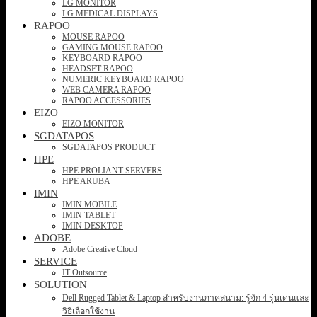
LG MONITOR
LG MEDICAL DISPLAYS
RAPOO
MOUSE RAPOO
GAMING MOUSE RAPOO
KEYBOARD RAPOO
HEADSET RAPOO
NUMERIC KEYBOARD RAPOO
WEB CAMERA RAPOO
RAPOO ACCESSORIES
EIZO
EIZO MONITOR
SGDATAPOS
SGDATAPOS PRODUCT
HPE
HPE PROLIANT SERVERS
HPE ARUBA
IMIN
IMIN MOBILE
IMIN TABLET
IMIN DESKTOP
ADOBE
Adobe Creative Cloud
SERVICE
IT Outsource
SOLUTION
Dell Rugged Tablet & Laptop สำหรับงานภาคสนาม: รู้จัก 4 รุ่นเด่นและ
วิธีเลือกใช้งาน