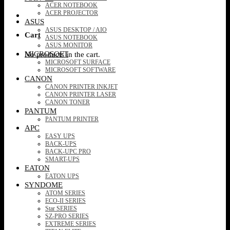
ACER NOTEBOOK
ACER PROJECTOR
ASUS
ASUS DESKTOP / AIO
Cart
ASUS NOTEBOOK
ASUS MONITOR
MICROSOFT
No products in the cart.
MICROSOFT SURFACE
MICROSOFT SOFTWARE
CANON
CANON PRINTER INKJET
CANON PRINTER LASER
CANON TONER
PANTUM
PANTUM PRINTER
APC
EASY UPS
BACK-UPS
BACK-UPC PRO
SMART-UPS
EATON
EATON UPS
SYNDOME
ATOM SERIES
ECO-II SERIES
Star SERIES
SZ-PRO SERIES
EXTREME SERIES