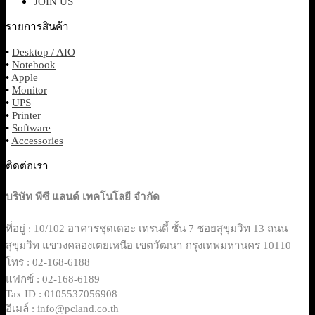
JOIN US
รายการสินค้า
•
Desktop / AIO
•
Notebook
•
Apple
•
Monitor
•
UPS
•
Printer
•
Software
•
Accessories
ติดต่อเรา
บริษัท พีซี แลนด์ เทคโนโลยี จำกัด
ที่อยู่ : 10/102 อาคารชุดเดอะ เทรนดี้ ชั้น 7 ซอยสุขุมวิท 13 ถนน
สุขุมวิท แขวงคลองเตยเหนือ เขตวัฒนา กรุงเทพมหานคร 10110
โทร : 02-168-6188
แฟกซ์ : 02-168-6189
Tax ID : 0105537056908
อีเมล์ : info@pcland.co.th