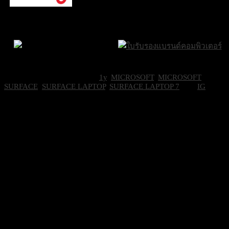
ภายใน 24 ชั่วโมง
ส่งฟรีกรุงเทพและ
ปริมณฑล
Brand Certifications
ราคาถูกที่สุด
SKU:
EP2-22732
Categories:
1y
,
MICROSOFT
,
MICROSOFT
SURFACE
,
SURFACE LAPTOP
,
SURFACE LAPTOP 7
Tag:
IG