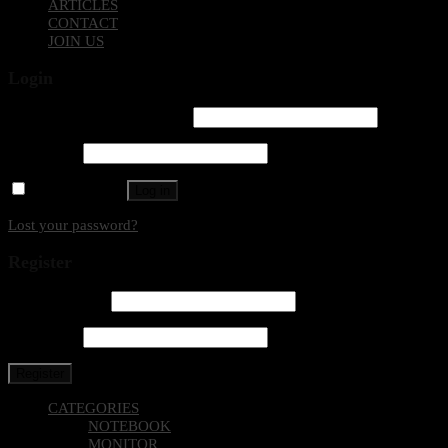
ARTICLES
CONTACT
JOIN US
Login
Username or email address
*
Password
*
Remember me
Log in
Lost your password?
Register
Email address
*
Password
*
Register
CATEGORIES
NOTEBOOK
MONITOR