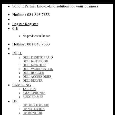
Skip
Solid it Partner End-to-End solution for your business
to
Hotline : 081 846 7653
content
Login / Register
0
฿
No products in the cart.
Hotline : 081 846 7653
DELL
DELL DESKTOP / AIO
DELL NOTEBOOK
DELL MONITOR
DELL WORKSTATION
DELL RUGGED
DELL ACCESSORIES
DELL SERVER
SAMSUNG
TABLETS
SMARTPHONES
RUGGED & EE
HP
HP DESKTOP / AIO
HP NOTEBOOK
HP MONITOR