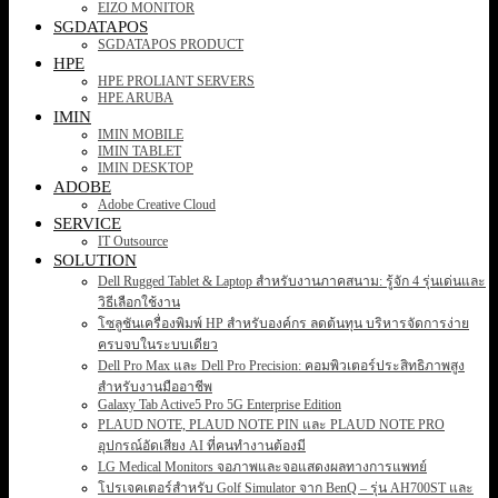
EIZO MONITOR
SGDATAPOS
SGDATAPOS PRODUCT
HPE
HPE PROLIANT SERVERS
HPE ARUBA
IMIN
IMIN MOBILE
IMIN TABLET
IMIN DESKTOP
ADOBE
Adobe Creative Cloud
SERVICE
IT Outsource
SOLUTION
Dell Rugged Tablet & Laptop สำหรับงานภาคสนาม: รู้จัก 4 รุ่นเด่นและ
วิธีเลือกใช้งาน
โซลูชันเครื่องพิมพ์ HP สำหรับองค์กร ลดต้นทุน บริหารจัดการง่าย
ครบจบในระบบเดียว
Dell Pro Max และ Dell Pro Precision: คอมพิวเตอร์ประสิทธิภาพสูง
สำหรับงานมืออาชีพ
Galaxy Tab Active5 Pro 5G Enterprise Edition
PLAUD NOTE, PLAUD NOTE PIN และ PLAUD NOTE PRO
อุปกรณ์อัดเสียง AI ที่คนทำงานต้องมี
LG Medical Monitors จอภาพและจอแสดงผลทางการแพทย์
โปรเจคเตอร์สำหรับ Golf Simulator จาก BenQ – รุ่น AH700ST และ