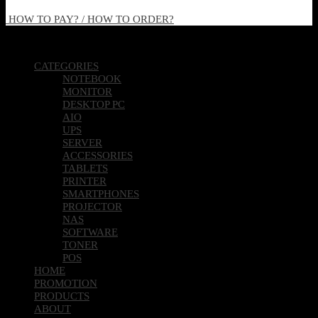
HOW TO PAY? / HOW TO ORDER?
Copyright 2026 © Pcland Technologies All Rights Reserved
CATEGORIES
NOTEBOOK
MONITOR
DESKTOP PC
AIO
UPS
SERVER
ACCESSORIES
TABLETS
PRINTER
SMARTPHONES
PROJECTOR
NAS
SOFTWARE
TONER
POS
HOME
PROMOTION
PRODUCTS
ABOUT