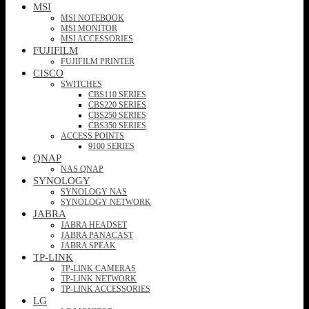
MSI
MSI NOTEBOOK
MSI MONITOR
MSI ACCESSORIES
FUJIFILM
FUJIFILM PRINTER
CISCO
SWITCHES
CBS110 SERIES
CBS220 SERIES
CBS250 SERIES
CBS350 SERIES
ACCESS POINTS
9100 SERIES
QNAP
NAS QNAP
SYNOLOGY
SYNOLOGY NAS
SYNOLOGY NETWORK
JABRA
JABRA HEADSET
JABRA PANACAST
JABRA SPEAK
TP-LINK
TP-LINK CAMERAS
TP-LINK NETWORK
TP-LINK ACCESSORIES
LG