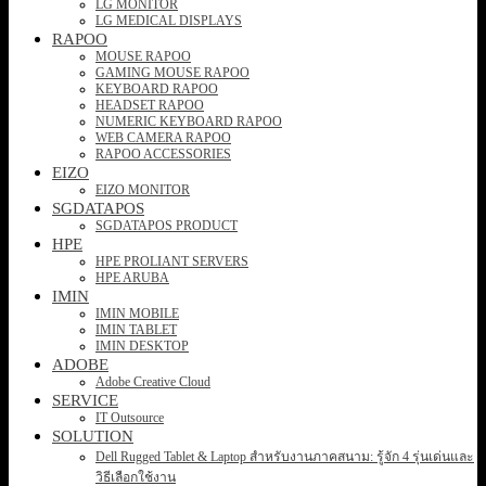
LG MONITOR
LG MEDICAL DISPLAYS
RAPOO
MOUSE RAPOO
GAMING MOUSE RAPOO
KEYBOARD RAPOO
HEADSET RAPOO
NUMERIC KEYBOARD RAPOO
WEB CAMERA RAPOO
RAPOO ACCESSORIES
EIZO
EIZO MONITOR
SGDATAPOS
SGDATAPOS PRODUCT
HPE
HPE PROLIANT SERVERS
HPE ARUBA
IMIN
IMIN MOBILE
IMIN TABLET
IMIN DESKTOP
ADOBE
Adobe Creative Cloud
SERVICE
IT Outsource
SOLUTION
Dell Rugged Tablet & Laptop สำหรับงานภาคสนาม: รู้จัก 4 รุ่นเด่นและ
วิธีเลือกใช้งาน