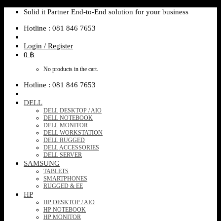
Skip
Solid it Partner End-to-End solution for your business
to
Hotline : 081 846 7653
content
Login / Register
0
฿
No products in the cart.
Hotline : 081 846 7653
DELL
DELL DESKTOP / AIO
DELL NOTEBOOK
DELL MONITOR
DELL WORKSTATION
DELL RUGGED
DELL ACCESSORIES
DELL SERVER
SAMSUNG
TABLETS
SMARTPHONES
RUGGED & EE
HP
HP DESKTOP / AIO
HP NOTEBOOK
HP MONITOR