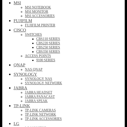
MSI
MSI NOTEBOOK
MSI MONITOR
MSI ACCESSORIES
FUJIFILM
FUJIFILM PRINTER
CISCO
SWITCHES
CBS110 SERIES
CBS220 SERIES
CBS250 SERIES
CBS350 SERIES
ACCESS POINTS
9100 SERIES
QNAP
NAS QNAP
SYNOLOGY
SYNOLOGY NAS
SYNOLOGY NETWORK
JABRA
JABRA HEADSET
JABRA PANACAST
JABRA SPEAK
TP-LINK
TP-LINK CAMERAS
TP-LINK NETWORK
TP-LINK ACCESSORIES
LG