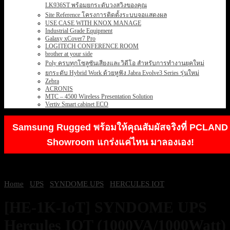
LK936ST พร้อมยกระดับวงสวิงของคุณ
Site Reference โครงการติดตั้งระบบจอแสดงผล
USE CASE WITH KNOX MANAGE
Industrial Grade Equipment
Galaxy xCover7 Pro
LOGITECH CONFERENCE ROOM
brother at your side
Poly ครบทุกโซลูชันเสียงและวิดีโอ สำหรับการทำงานยุคใหม่
ยกระดับ Hybrid Work ด้วยหูฟัง Jabra Evolve3 Series รุ่นใหม่
Zebra
ACRONIS
MTC – 4500 Wireless Presentation Solution
Vertiv Smart cabinet ECO
Samsung Rugged พร้อมให้คุณสัมผัสจริงที่ PCLAND
Showroom แกร่งแค่ไหน มาลองเอง!
Home
/
UPS
/
SYNDOME UPS
/
HERCULES IOT
[HE-1K-IoT] SYNDOME UPS
Hercules IOT (1000VA/1000Watt)