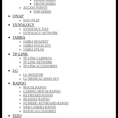
CBS350 SERIES
ACCESS POINTS
9100 SERIES
QNAP
NAS QNAP
SYNOLOGY
SYNOLOGY NAS
SYNOLOGY NETWORK
JABRA
JABRA HEADSET
JABRA PANACAST
JABRA SPEAK
TP-LINK
TP-LINK CAMERAS
TP-LINK NETWORK
TP-LINK ACCESSORIES
LG
LG MONITOR
LG MEDICAL DISPLAYS
RAPOO
MOUSE RAPOO
GAMING MOUSE RAPOO
KEYBOARD RAPOO
HEADSET RAPOO
NUMERIC KEYBOARD RAPOO
WEB CAMERA RAPOO
RAPOO ACCESSORIES
EIZO