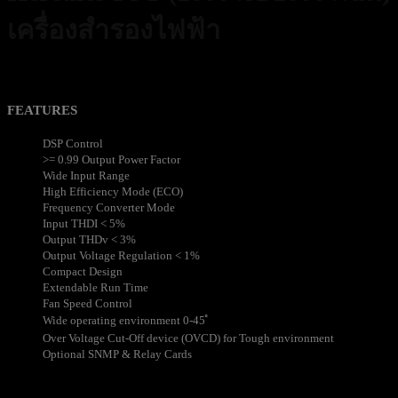
เครื่องสำรองไฟฟ้า
21,000
฿
Excl. VAT 7%
FEATURES
DSP Control
>= 0.99 Output Power Factor
Wide Input Range
High Efficiency Mode (ECO)
Frequency Converter Mode
Input THDI < 5%
Output THDv < 3%
Output Voltage Regulation < 1%
Compact Design
Extendable Run Time
Fan Speed Control
Wide operating environment 0-45 ํ
Over Voltage Cut-Off device (OVCD) for Tough environment
Optional SNMP & Relay Cards