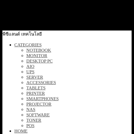
[TE-6K] SYNDOME UPS Titan Elite (6000VA/6000Watt)
เครื่องสำรองไฟฟ้า
64,400
฿
Excl. VAT 7%
Add to cart
พีซีแลนด์ เทคโนโลยี
CATEGORIES
NOTEBOOK
MONITOR
DESKTOP PC
AIO
UPS
SERVER
ACCESSORIES
TABLETS
PRINTER
SMARTPHONES
PROJECTOR
NAS
SOFTWARE
TONER
POS
HOME
PROMOTION