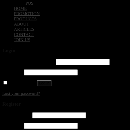
HOME
PROMOTION
PRODUCTS
ABOUT
ARTICLES
CONTACT
JOIN US
Login
Username or email address
*
Password
*
Remember me
Log in
Lost your password?
Register
Email address
*
Password
*