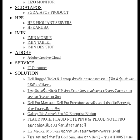
EIZO MONITOR
SGDATAPOS
SGDATAPOS PRODUCT
HPE
HPE PROLIANT SERVERS
HPE ARUBA
IMIN
IMIN MOBILE
IMIN TABLET
IMIN DESKTOP
ADOBE
Adobe Creative Cloud
SERVICE
IT Outsource
SOLUTION
Dell Rugged Tablet & Laptop สำหรับงานภาคสนาม: รู้จัก 4 รุ่นเด่นและ
วิธีเลือกใช้งาน
โซลูชันเครื่องพิมพ์ HP สำหรับองค์กร ลดต้นทุน บริหารจัดการง่าย
ครบจบในระบบเดียว
Dell Pro Max และ Dell Pro Precision: คอมพิวเตอร์ประสิทธิภาพสูง
สำหรับงานมืออาชีพ
Galaxy Tab Active5 Pro 5G Enterprise Edition
PLAUD NOTE, PLAUD NOTE PIN และ PLAUD NOTE PRO
อุปกรณ์อัดเสียง AI ที่คนทำงานต้องมี
LG Medical Monitors จอภาพและจอแสดงผลทางการแพทย์
โปรเจคเตอร์สำหรับ Golf Simulator จาก BenQ – รุ่น AH700ST และ