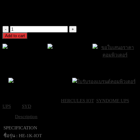
[HE-1K-IoT] SYNDOME UPS Hercules IOT (1000VA/1000Watt)
เครื่องสำรองไฟฟ้า
21,000
฿
Excl. VAT 7%
[HE-
1K-
Add to cart
IoT]
SYNDOME
UPS
Hercules
IOT
ส่งฟรีกรุงเทพและ
ส่งด่วน Sameday
ขอใบเสนอราคา
(1000VA/1000Watt)
ปริมณฑล
ภายใน 24 ชั่วโมง
เครื่อง
สำรอง
ไฟฟ้า
Brand Certifications
ราคาถูกที่สุด
quantity
SKU:
HE-1K-IoT
Categories:
HERCULES IOT
,
SYNDOME UPS
,
UPS
Tag:
SYD
Description
SPECIFICATION
ชื่อรุ่น : HE-1K-IOT