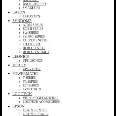
BACK-UPC PRO
SMART-UPS
EATON
EATON UPS
SYNDOME
ATOM SERIES
ECO-II SERIES
Star SERIES
SZ-PRO SERIES
EXTREME SERIES
TITAN ELITE
HERCULES IOT
HERCULES RT-IOT
LEONICS
UPS LEONICS
VERTIV
UPS VERTIV
POWERMATIC
T SERIES
TR SERIES
ICT SERIES
EVOLUTION
LOGITECH
VIDEO CONFERENCING
LOGITECH ACCESSORIES
EPSON
EPSON PRINTER
EPSON SCANNER