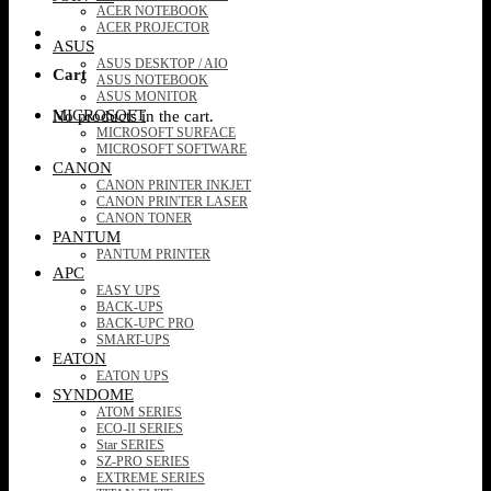
ACER NOTEBOOK
ACER PROJECTOR
ASUS
ASUS DESKTOP / AIO
Cart
ASUS NOTEBOOK
ASUS MONITOR
MICROSOFT
No products in the cart.
MICROSOFT SURFACE
MICROSOFT SOFTWARE
CANON
CANON PRINTER INKJET
CANON PRINTER LASER
CANON TONER
PANTUM
PANTUM PRINTER
APC
EASY UPS
BACK-UPS
BACK-UPC PRO
SMART-UPS
EATON
EATON UPS
SYNDOME
ATOM SERIES
ECO-II SERIES
Star SERIES
SZ-PRO SERIES
EXTREME SERIES