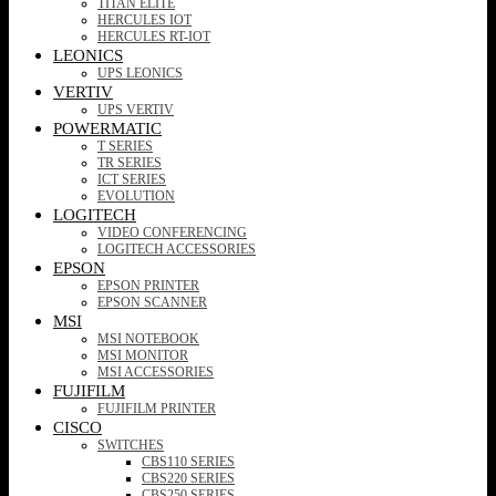
TITAN ELITE
HERCULES IOT
HERCULES RT-IOT
LEONICS
UPS LEONICS
VERTIV
UPS VERTIV
POWERMATIC
T SERIES
TR SERIES
ICT SERIES
EVOLUTION
LOGITECH
VIDEO CONFERENCING
LOGITECH ACCESSORIES
EPSON
EPSON PRINTER
EPSON SCANNER
MSI
MSI NOTEBOOK
MSI MONITOR
MSI ACCESSORIES
FUJIFILM
FUJIFILM PRINTER
CISCO
SWITCHES
CBS110 SERIES
CBS220 SERIES
CBS250 SERIES