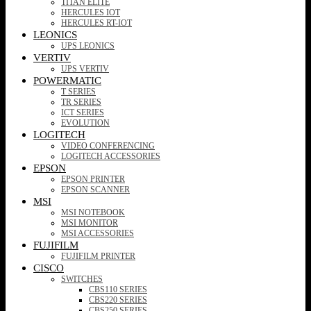
TITAN ELITE
HERCULES IOT
HERCULES RT-IOT
LEONICS
UPS LEONICS
VERTIV
UPS VERTIV
POWERMATIC
T SERIES
TR SERIES
ICT SERIES
EVOLUTION
LOGITECH
VIDEO CONFERENCING
LOGITECH ACCESSORIES
EPSON
EPSON PRINTER
EPSON SCANNER
MSI
MSI NOTEBOOK
MSI MONITOR
MSI ACCESSORIES
FUJIFILM
FUJIFILM PRINTER
CISCO
SWITCHES
CBS110 SERIES
CBS220 SERIES
CBS250 SERIES