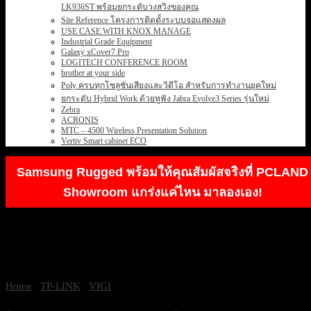
LK936ST พร้อมยกระดับวงสวิงของคุณ
Site Reference โครงการติดตั้งระบบจอแสดงผล
USE CASE WITH KNOX MANAGE
Industrial Grade Equipment
Galaxy xCover7 Pro
LOGITECH CONFERENCE ROOM
brother at your side
Poly ครบทุกโซลูชันเสียงและวิดีโอ สำหรับการทำงานยุคใหม่
ยกระดับ Hybrid Work ด้วยหูฟัง Jabra Evolve3 Series รุ่นใหม่
Zebra
ACRONIS
MTC – 4500 Wireless Presentation Solution
Vertiv Smart cabinet ECO
Samsung Rugged พร้อมให้คุณสัมผัสจริงที่ PCLAND
Showroom แกร่งแค่ไหน มาลองเอง!
Home
/
TP-LINK
/
VIGI