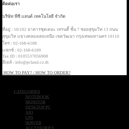
ติดต่อเรา
บริษัท พีซี แลนด์ เทคโนโลยี จำกัด
ที่อยู่ : 10/102 อาคารชุดเดอะ เทรนดี้ ชั้น 7 ซอยสุขุมวิท 13 ถนน
สุขุมวิท แขวงคลองเตยเหนือ เขตวัฒนา กรุงเทพมหานคร 10110
โทร : 02-168-6188
แฟกซ์ : 02-168-6189
Tax ID : 0105537056908
อีเมล์ : info@pcland.co.th
HOW TO PAY? / HOW TO ORDER?
Copyright 2026 © Pcland Technologies All Rights Reserved
CATEGORIES
NOTEBOOK
MONITOR
DESKTOP PC
AIO
UPS
SERVER
ACCESSORIES