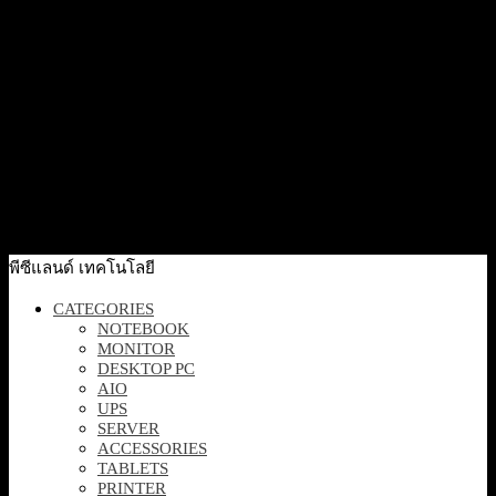
3,490
฿
Excl. VAT 7%
Add to cart
Quick View
[VIGIC540V] VIGI BY TP-LINK 4MP DUALLENS VARIED
FOCAL COLOR PT IP66 กล้องวงจรปิด
2,390
฿
Excl. VAT 7%
Add to cart
พีซีแลนด์ เทคโนโลยี
CATEGORIES
NOTEBOOK
MONITOR
DESKTOP PC
AIO
UPS
SERVER
ACCESSORIES
TABLETS
PRINTER