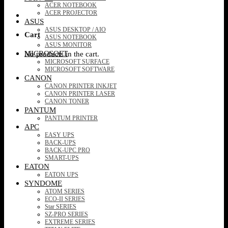
ACER NOTEBOOK
ACER PROJECTOR
ASUS
ASUS DESKTOP / AIO
Cart
ASUS NOTEBOOK
ASUS MONITOR
MICROSOFT
No products in the cart.
MICROSOFT SURFACE
MICROSOFT SOFTWARE
CANON
CANON PRINTER INKJET
CANON PRINTER LASER
CANON TONER
PANTUM
PANTUM PRINTER
APC
EASY UPS
BACK-UPS
BACK-UPC PRO
SMART-UPS
EATON
EATON UPS
SYNDOME
ATOM SERIES
ECO-II SERIES
Star SERIES
SZ-PRO SERIES
EXTREME SERIES