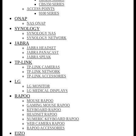
CBS350 SERIES
ACCESS POINTS
9100 SERIES
QNAP
NAS QNAP
SYNOLOGY
SYNOLOGY NAS
SYNOLOGY NETWORK
JABRA
JABRA HEADSET
JABRA PANACAST
JABRA SPEAK
TP-LINK
TP-LINK CAMERAS
TP-LINK NETWORK
TP-LINK ACCESSORIES
LG
LG MONITOR
LG MEDICAL DISPLAYS
RAPOO
MOUSE RAPOO
GAMING MOUSE RAPOO
KEYBOARD RAPOO
HEADSET RAPOO
NUMERIC KEYBOARD RAPOO
WEB CAMERA RAPOO
RAPOO ACCESSORIES
EIZO