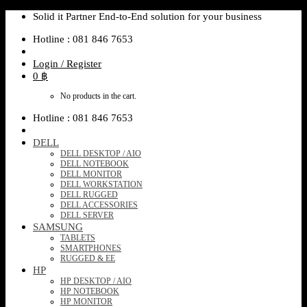
Skip
Solid it Partner End-to-End solution for your business
to
Hotline : 081 846 7653
content
Login / Register
0
฿
No products in the cart.
Hotline : 081 846 7653
DELL
DELL DESKTOP / AIO
DELL NOTEBOOK
DELL MONITOR
DELL WORKSTATION
DELL RUGGED
DELL ACCESSORIES
DELL SERVER
SAMSUNG
TABLETS
SMARTPHONES
RUGGED & EE
HP
HP DESKTOP / AIO
HP NOTEBOOK
HP MONITOR