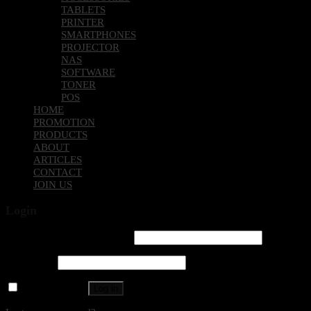
TABLETS
PRINTER
SMARTPHONES
PROJECTOR
NAS
SOFTWARE
TONER
POS
HOME
PROMOTION
PRODUCTS
ABOUT
ARTICLES
CONTACT
JOIN US
Login
Username or email address
*
Password
*
Remember me
Log in