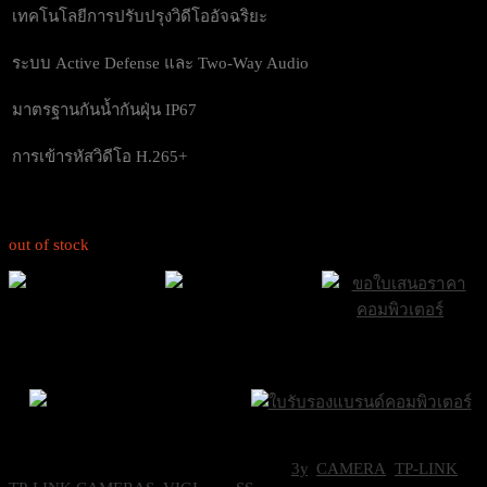
เทคโนโลยีการปรับปรุงวิดีโออัจฉริยะ
ระบบ Active Defense และ Two-Way Audio
มาตรฐานกันน้ำกันฝุ่น IP67
การเข้ารหัสวิดีโอ H.265+
out of stock
ส่งฟรีกรุงเทพและ
ส่งด่วน Sameday
ขอใบเสนอราคา
ปริมณฑล
ภายใน 24 ชั่วโมง
Brand Certifications
ราคาถูกที่สุด
SKU:
TPL-INSIGHTS345-28
Categories:
3y
,
CAMERA
,
TP-LINK
,