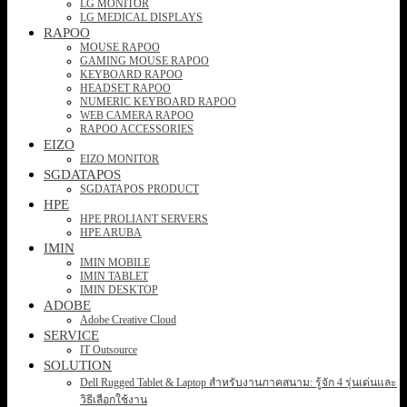
LG MONITOR
LG MEDICAL DISPLAYS
RAPOO
MOUSE RAPOO
GAMING MOUSE RAPOO
KEYBOARD RAPOO
HEADSET RAPOO
NUMERIC KEYBOARD RAPOO
WEB CAMERA RAPOO
RAPOO ACCESSORIES
EIZO
EIZO MONITOR
SGDATAPOS
SGDATAPOS PRODUCT
HPE
HPE PROLIANT SERVERS
HPE ARUBA
IMIN
IMIN MOBILE
IMIN TABLET
IMIN DESKTOP
ADOBE
Adobe Creative Cloud
SERVICE
IT Outsource
SOLUTION
Dell Rugged Tablet & Laptop สำหรับงานภาคสนาม: รู้จัก 4 รุ่นเด่นและ
วิธีเลือกใช้งาน