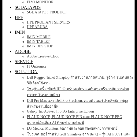
EIZO MONITOR
SGDATAPOS
SGDATAPOS PRODUCT
HPE
HPE PROLIANT SERVERS
HPE ARUBA
IMIN
IMIN MOBILE
IMIN TABLET
IMIN DESKTOP
ADOBE
Adobe Creative Cloud
SERVICE
IT Outsource
SOLUTION
Dell Rugged Tablet & Laptop สำหรับงานภาคสนาม: รู้จัก 4 รุ่นเด่นและ
วิธีเลือกใช้งาน
โซลูชันเครื่องพิมพ์ HP สำหรับองค์กร ลดต้นทุน บริหารจัดการง่าย
ครบจบในระบบเดียว
Dell Pro Max และ Dell Pro Precision: คอมพิวเตอร์ประสิทธิภาพสูง
สำหรับงานมืออาชีพ
Galaxy Tab Active5 Pro 5G Enterprise Edition
PLAUD NOTE, PLAUD NOTE PIN และ PLAUD NOTE PRO
อุปกรณ์อัดเสียง AI ที่คนทำงานต้องมี
LG Medical Monitors จอภาพและจอแสดงผลทางการแพทย์
โปรเจคเตอร์สำหรับ Golf Simulator จาก BenQ – รุ่น AH700ST และ