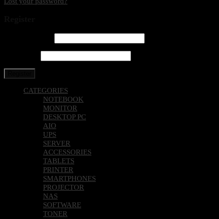
Lost your password?
Register
Email address
*
Password
*
Register
CATEGORIES
NOTEBOOK
MONITOR
DESKTOP PC
AIO
UPS
SERVER
ACCESSORIES
TABLETS
PRINTER
SMARTPHONES
PROJECTOR
NAS
SOFTWARE
TONER