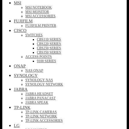
MSI
MSI NOTEBOOK
MSI MONITOR
MSI ACCESSORIES
FUJIFILM
FUJIFILM PRINTER
CISCO
SWITCHES
CBS110 SERIES
CBS220 SERIES
CBS250 SERIES
CBS350 SERIES
ACCESS POINTS
9100 SERIES
QNAP
NAS QNAP
SYNOLOGY
SYNOLOGY NAS
SYNOLOGY NETWORK
JABRA
JABRA HEADSET
JABRA PANACAST
JABRA SPEAK
TP-LINK
TP-LINK CAMERAS
TP-LINK NETWORK
TP-LINK ACCESSORIES
LG