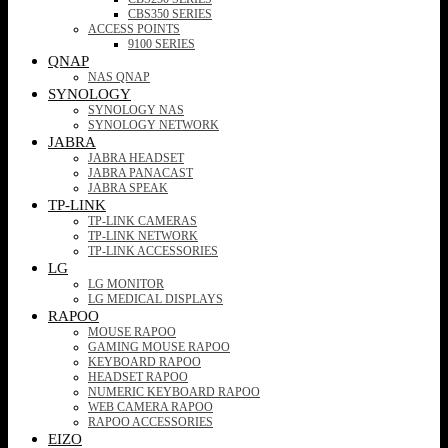
CBS350 SERIES
ACCESS POINTS
9100 SERIES
QNAP
NAS QNAP
SYNOLOGY
SYNOLOGY NAS
SYNOLOGY NETWORK
JABRA
JABRA HEADSET
JABRA PANACAST
JABRA SPEAK
TP-LINK
TP-LINK CAMERAS
TP-LINK NETWORK
TP-LINK ACCESSORIES
LG
LG MONITOR
LG MEDICAL DISPLAYS
RAPOO
MOUSE RAPOO
GAMING MOUSE RAPOO
KEYBOARD RAPOO
HEADSET RAPOO
NUMERIC KEYBOARD RAPOO
WEB CAMERA RAPOO
RAPOO ACCESSORIES
EIZO