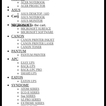
ACER NOTEBOOK
ACER PROJECTOR
ASUS
ASUS DESKTOP / AIO
Cart
ASUS NOTEBOOK
ASUS MONITOR
MICROSOFT
No products in the cart.
MICROSOFT SURFACE
MICROSOFT SOFTWARE
CANON
CANON PRINTER INKJET
CANON PRINTER LASER
CANON TONER
PANTUM
PANTUM PRINTER
APC
EASY UPS
BACK-UPS
BACK-UPC PRO
SMART-UPS
EATON
EATON UPS
SYNDOME
ATOM SERIES
ECO-II SERIES
Star SERIES
SZ-PRO SERIES
EXTREME SERIES