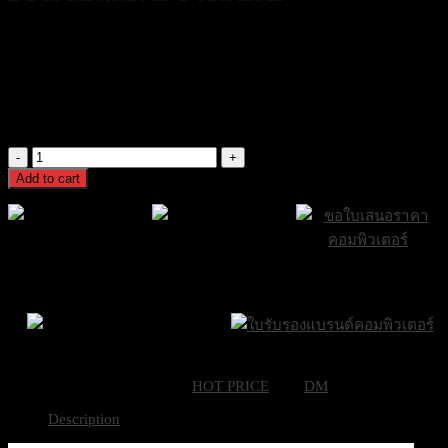
39,900
฿
Excl. VAT 7%
MTC – 4500 Wireless Presentation Solution
39,900
฿
Excl. VAT 7%
MTC
-
Add to cart
4500
Wireless
Presentation
Solution
quantity
ส่งฟรีกรุงเทพและ
ส่งด่วน Sameday
ขอใบเสนอราคา
ปริมณฑล
ภายใน 24 ชั่วโมง
Brand Certifications
ราคาถูกที่สุด
SKU:
MTC - 4500
Category:
HOT PRICE
Tag:
DM
Description