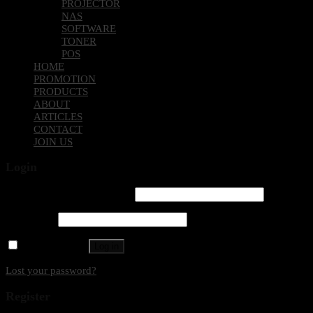
PROJECTOR
NAS
SOFTWARE
TONER
POS
HOME
PROMOTION
PRODUCTS
ABOUT
ARTICLES
CONTACT
JOIN US
Login
Username or email address
*
Password
*
Remember me
Log in
Lost your password?
Register