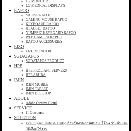
LG MONITOR
LG MEDICAL DISPLAYS
RAPOO
MOUSE RAPOO
GAMING MOUSE RAPOO
KEYBOARD RAPOO
HEADSET RAPOO
NUMERIC KEYBOARD RAPOO
WEB CAMERA RAPOO
RAPOO ACCESSORIES
EIZO
EIZO MONITOR
SGDATAPOS
SGDATAPOS PRODUCT
HPE
HPE PROLIANT SERVERS
HPE ARUBA
IMIN
IMIN MOBILE
IMIN TABLET
IMIN DESKTOP
ADOBE
Adobe Creative Cloud
SERVICE
IT Outsource
SOLUTION
Dell Rugged Tablet & Laptop สำหรับงานภาคสนาม: รู้จัก 4 รุ่นเด่นและ
วิธีเลือกใช้งาน