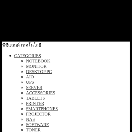
Quick View
[MR.JTJ11.006] Acer Com Projector X1328WH:DLP
WXGA 4500 1,280 x 800 / 4,500 ANSI Lumens /
20,000:1
13,000
฿
Excl. VAT 7%
Add to cart
พีซีแลนด์ เทคโนโลยี
CATEGORIES
NOTEBOOK
MONITOR
DESKTOP PC
AIO
UPS
SERVER
ACCESSORIES
TABLETS
PRINTER
SMARTPHONES
PROJECTOR
NAS
SOFTWARE
TONER