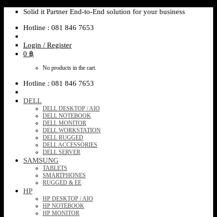
Skip
Solid it Partner End-to-End solution for your business
to
Hotline : 081 846 7653
content
Login / Register
0
฿
No products in the cart.
Hotline : 081 846 7653
DELL
DELL DESKTOP / AIO
DELL NOTEBOOK
DELL MONITOR
DELL WORKSTATION
DELL RUGGED
DELL ACCESSORIES
DELL SERVER
SAMSUNG
TABLETS
SMARTPHONES
RUGGED & EE
HP
HP DESKTOP / AIO
HP NOTEBOOK
HP MONITOR