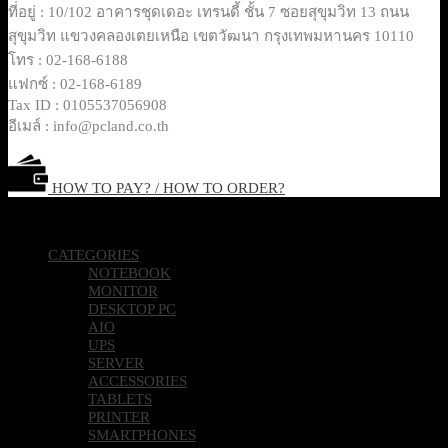
ที่อยู่ : 10/102 อาคารชุดเดอะ เทรนดี้ ชั้น 7 ซอยสุขุมวิท 13 ถนน
สุขุมวิท แขวงคลองเตยเหนือ เขตวัฒนา กรุงเทพมหานคร 10110
โทร : 02-168-6188
แฟกซ์ : 02-168-6189
Tax ID : 0105537056908
อีเมล์ : info@pcland.co.th
HOW TO PAY? / HOW TO ORDER?
Copyright 2026 © Pcland Technologies All Rights Reserved
CATEGORIES
NOTEBOOK
MONITOR
DESKTOP PC
AIO
UPS
SERVER
ACCESSORIES
TABLETS
PRINTER
SMARTPHONES