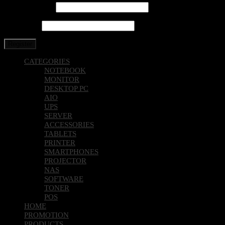
Email address
*
Password
*
Register
CATEGORIES
NOTEBOOK
MONITOR
DESKTOP PC
AIO
UPS
SERVER
ACCESSORIES
TABLETS
PRINTER
SMARTPHONES
PROJECTOR
NAS
SOFTWARE
TONER
POS
HOME
PROMOTION
PRODUCTS