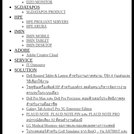
EIZO MONITOR
SGDATAPOS
SGDATAPOS PRODUCT
HPE
HPE PROLIANT SERVERS
HPE ARUBA
IMIN
IMIN MOBILE
IMIN TABLET
IMIN DESKTOP
ADOBE
Adobe Creative Cloud
SERVICE
IT Outsource
SOLUTION
Dell Rugged Tablet & Laptop สำหรับงานภาคสนาม: รู้จัก 4 รุ่นเด่นและ
วิธีเลือกใช้งาน
โซลูชันเครื่องพิมพ์ HP สำหรับองค์กร ลดต้นทุน บริหารจัดการง่าย
ครบจบในระบบเดียว
Dell Pro Max และ Dell Pro Precision: คอมพิวเตอร์ประสิทธิภาพสูง
สำหรับงานมืออาชีพ
Galaxy Tab Active5 Pro 5G Enterprise Edition
PLAUD NOTE, PLAUD NOTE PIN และ PLAUD NOTE PRO
อุปกรณ์อัดเสียง AI ที่คนทำงานต้องมี
LG Medical Monitors จอภาพและจอแสดงผลทางการแพทย์
โปรเจคเตอร์สำหรับ Golf Simulator จาก BenQ – รุ่น AH700ST และ