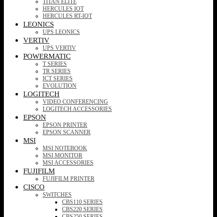
TITAN ELITE
HERCULES IOT
HERCULES RT-IOT
LEONICS
UPS LEONICS
VERTIV
UPS VERTIV
POWERMATIC
T SERIES
TR SERIES
ICT SERIES
EVOLUTION
LOGITECH
VIDEO CONFERENCING
LOGITECH ACCESSORIES
EPSON
EPSON PRINTER
EPSON SCANNER
MSI
MSI NOTEBOOK
MSI MONITOR
MSI ACCESSORIES
FUJIFILM
FUJIFILM PRINTER
CISCO
SWITCHES
CBS110 SERIES
CBS220 SERIES
CBS250 SERIES