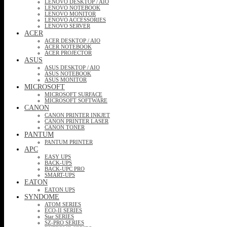
LENOVO DESKTOP / AIO
LENOVO NOTEBOOK
LENOVO MONITOR
LENOVO ACCESSORIES
LENOVO SERVER
ACER
ACER DESKTOP / AIO
ACER NOTEBOOK
ACER PROJECTOR
ASUS
ASUS DESKTOP / AIO
ASUS NOTEBOOK
ASUS MONITOR
MICROSOFT
MICROSOFT SURFACE
MICROSOFT SOFTWARE
CANON
CANON PRINTER INKJET
CANON PRINTER LASER
CANON TONER
PANTUM
PANTUM PRINTER
APC
EASY UPS
BACK-UPS
BACK-UPC PRO
SMART-UPS
EATON
EATON UPS
SYNDOME
ATOM SERIES
ECO-II SERIES
Star SERIES
SZ-PRO SERIES