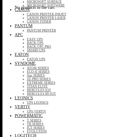
MICROSOFT SURFACE
MICROSOFT SOFTWARE
No products in the cart.
CANON
CANON PRINTER INKJET
CANON PRINTER LASER
CANON TONER
PANTUM
PANTUM PRINTER
APC
EASY UPS
BACK-UPS
BACK-UPC PRO
SMART-UPS
EATON
EATON UPS
SYNDOME
ATOM SERIES
ECO-II SERIES
Star SERIES
SZ-PRO SERIES
EXTREME SERIES
TITAN ELITE
HERCULES IOT
HERCULES RT-IOT
LEONICS
UPS LEONICS
VERTIV
UPS VERTIV
POWERMATIC
T SERIES
TR SERIES
ICT SERIES
EVOLUTION
LOGITECH