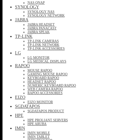
NAS QNAP
SYNOLOGY
SYNOLOGY NAS
SYNOLOGY NETWORK
JABRA
JABRA HEADSET
JABRA PANACAST
JABRA SPEAK
TP-LINK
TP-LINK CAMERAS
TP-LINK NETWORK
TP-LINK ACCESSORIES
LG
LG MONITOR
LG MEDICAL DISPLAYS
RAPOO
MOUSE RAPOO
GAMING MOUSE RAPOO
KEYBOARD RAPOO
HEADSET RAPOO
NUMERIC KEYBOARD RAPOO
WEB CAMERA RAPOO
RAPOO ACCESSORIES
EIZO
EIZO MONITOR
SGDATAPOS
SGDATAPOS PRODUCT
HPE
HPE PROLIANT SERVERS
HPE ARUBA
IMIN
IMIN MOBILE
IMIN TABLET