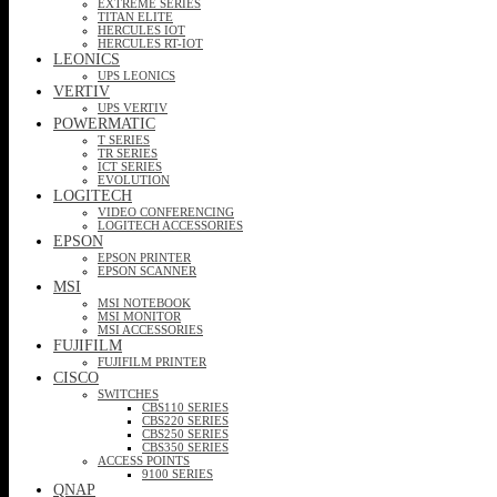
EXTREME SERIES
TITAN ELITE
HERCULES IOT
HERCULES RT-IOT
LEONICS
UPS LEONICS
VERTIV
UPS VERTIV
POWERMATIC
T SERIES
TR SERIES
ICT SERIES
EVOLUTION
LOGITECH
VIDEO CONFERENCING
LOGITECH ACCESSORIES
EPSON
EPSON PRINTER
EPSON SCANNER
MSI
MSI NOTEBOOK
MSI MONITOR
MSI ACCESSORIES
FUJIFILM
FUJIFILM PRINTER
CISCO
SWITCHES
CBS110 SERIES
CBS220 SERIES
CBS250 SERIES
CBS350 SERIES
ACCESS POINTS
9100 SERIES
QNAP