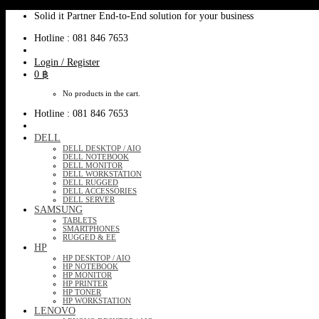
Skip
Solid it Partner End-to-End solution for your business
to
Hotline : 081 846 7653
content
Login / Register
0
฿
No products in the cart.
Hotline : 081 846 7653
DELL
DELL DESKTOP / AIO
DELL NOTEBOOK
DELL MONITOR
DELL WORKSTATION
DELL RUGGED
DELL ACCESSORIES
DELL SERVER
SAMSUNG
TABLETS
SMARTPHONES
RUGGED & EE
HP
HP DESKTOP / AIO
HP NOTEBOOK
HP MONITOR
HP PRINTER
HP TONER
HP WORKSTATION
LENOVO