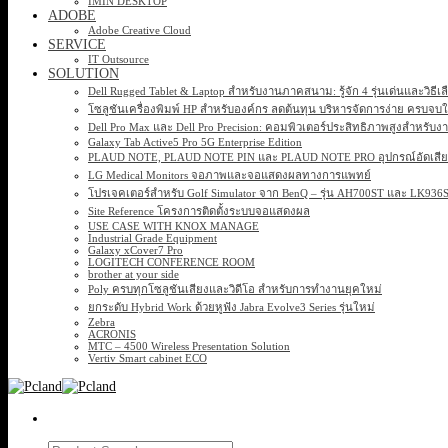
IMIN DESKTOP
ADOBE
Adobe Creative Cloud
SERVICE
IT Outsource
SOLUTION
Dell Rugged Tablet & Laptop สำหรับงานภาคสนาม: รู้จัก 4 รุ่นเด่นและวิธีเ
โซลูชันเครื่องพิมพ์ HP สำหรับองค์กร ลดต้นทุน บริหารจัดการง่าย ครบจบ
Dell Pro Max และ Dell Pro Precision: คอมพิวเตอร์ประสิทธิภาพสูงสำหรับง
Galaxy Tab Active5 Pro 5G Enterprise Edition
PLAUD NOTE, PLAUD NOTE PIN และ PLAUD NOTE PRO อุปกรณ์อัดเสียง 
LG Medical Monitors จอภาพและจอแสดงผลทางการแพทย์
โปรเจคเตอร์สำหรับ Golf Simulator จาก BenQ – รุ่น AH700ST และ LK93
Site Reference โครงการติดตั้งระบบจอแสดงผล
USE CASE WITH KNOX MANAGE
Industrial Grade Equipment
Galaxy xCover7 Pro
LOGITECH CONFERENCE ROOM
brother at your side
Poly ครบทุกโซลูชันเสียงและวิดีโอ สำหรับการทำงานยุคใหม่
ยกระดับ Hybrid Work ด้วยหูฟัง Jabra Evolve3 Series รุ่นใหม่
Zebra
ACRONIS
MTC – 4500 Wireless Presentation Solution
Vertiv Smart cabinet ECO
Search