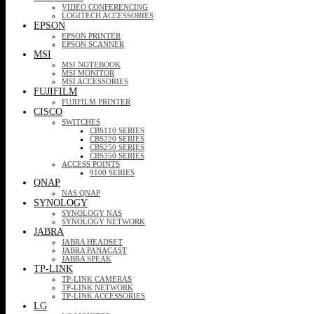
VIDEO CONFERENCING
LOGITECH ACCESSORIES
EPSON
EPSON PRINTER
EPSON SCANNER
MSI
MSI NOTEBOOK
MSI MONITOR
MSI ACCESSORIES
FUJIFILM
FUJIFILM PRINTER
CISCO
SWITCHES
CBS110 SERIES
CBS220 SERIES
CBS250 SERIES
CBS350 SERIES
ACCESS POINTS
9100 SERIES
QNAP
NAS QNAP
SYNOLOGY
SYNOLOGY NAS
SYNOLOGY NETWORK
JABRA
JABRA HEADSET
JABRA PANACAST
JABRA SPEAK
TP-LINK
TP-LINK CAMERAS
TP-LINK NETWORK
TP-LINK ACCESSORIES
LG