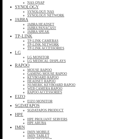
NAS QNAP
SYNOLOGY
SYNOLOGY NAS
SYNOLOGY NETWORK
JABRA
JABRA HEADSET
JABRA PANACAST
JABRA SPEAK
TP-LINK
TP-LINK CAMERAS
TP-LINK NETWORK
TP-LINK ACCESSORIES
LG
LG MONITOR
LG MEDICAL DISPLAYS
RAPOO
MOUSE RAPOO
GAMING MOUSE RAPOO
KEYBOARD RAPOO
HEADSET RAPOO
NUMERIC KEYBOARD RAPOO
WEB CAMERA RAPOO
RAPOO ACCESSORIES
EIZO
EIZO MONITOR
SGDATAPOS
SGDATAPOS PRODUCT
HPE
HPE PROLIANT SERVERS
HPE ARUBA
IMIN
IMIN MOBILE
IMIN TABLET