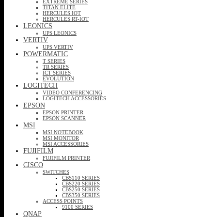
EXTREME SERIES
TITAN ELITE
HERCULES IOT
HERCULES RT-IOT
LEONICS
UPS LEONICS
VERTIV
UPS VERTIV
POWERMATIC
T SERIES
TR SERIES
ICT SERIES
EVOLUTION
LOGITECH
VIDEO CONFERENCING
LOGITECH ACCESSORIES
EPSON
EPSON PRINTER
EPSON SCANNER
MSI
MSI NOTEBOOK
MSI MONITOR
MSI ACCESSORIES
FUJIFILM
FUJIFILM PRINTER
CISCO
SWITCHES
CBS110 SERIES
CBS220 SERIES
CBS250 SERIES
CBS350 SERIES
ACCESS POINTS
9100 SERIES
QNAP