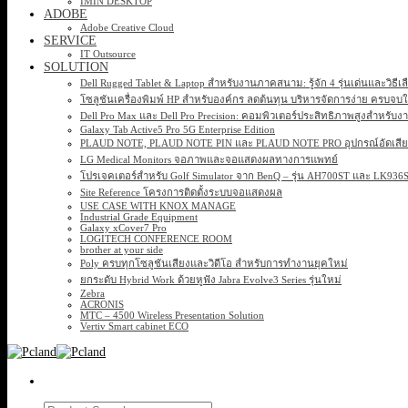
IMIN DESKTOP
ADOBE
Adobe Creative Cloud
SERVICE
IT Outsource
SOLUTION
Dell Rugged Tablet & Laptop สำหรับงานภาคสนาม: รู้จัก 4 รุ่นเด่นและวิธีเ
โซลูชันเครื่องพิมพ์ HP สำหรับองค์กร ลดต้นทุน บริหารจัดการง่าย ครบจบ
Dell Pro Max และ Dell Pro Precision: คอมพิวเตอร์ประสิทธิภาพสูงสำหรับง
Galaxy Tab Active5 Pro 5G Enterprise Edition
PLAUD NOTE, PLAUD NOTE PIN และ PLAUD NOTE PRO อุปกรณ์อัดเสียง 
LG Medical Monitors จอภาพและจอแสดงผลทางการแพทย์
โปรเจคเตอร์สำหรับ Golf Simulator จาก BenQ – รุ่น AH700ST และ LK93
Site Reference โครงการติดตั้งระบบจอแสดงผล
USE CASE WITH KNOX MANAGE
Industrial Grade Equipment
Galaxy xCover7 Pro
LOGITECH CONFERENCE ROOM
brother at your side
Poly ครบทุกโซลูชันเสียงและวิดีโอ สำหรับการทำงานยุคใหม่
ยกระดับ Hybrid Work ด้วยหูฟัง Jabra Evolve3 Series รุ่นใหม่
Zebra
ACRONIS
MTC – 4500 Wireless Presentation Solution
Vertiv Smart cabinet ECO
Search