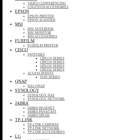
VIDEO CONFERENCING
LOGITECH ACCESSORIES
EPSON
EPSON PRINTER
EPSON SCANNER
MSI
MSI NOTEBOOK
MSI MONITOR
MSI ACCESSORIES
FUJIFILM
FUJIFILM PRINTER
CISCO
SWITCHES
CBS110 SERIES
CBS220 SERIES
CBS250 SERIES
CBS350 SERIES
ACCESS POINTS
9100 SERIES
QNAP
NAS QNAP
SYNOLOGY
SYNOLOGY NAS
SYNOLOGY NETWORK
JABRA
JABRA HEADSET
JABRA PANACAST
JABRA SPEAK
TP-LINK
TP-LINK CAMERAS
TP-LINK NETWORK
TP-LINK ACCESSORIES
LG