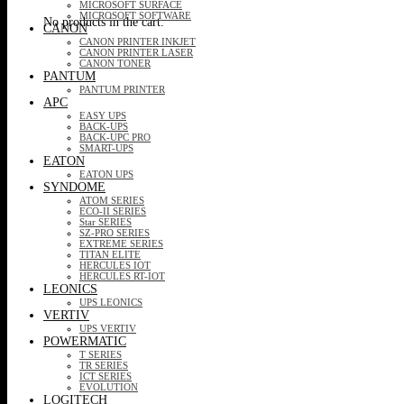
MICROSOFT SURFACE
MICROSOFT SOFTWARE
No products in the cart.
CANON
CANON PRINTER INKJET
CANON PRINTER LASER
CANON TONER
PANTUM
PANTUM PRINTER
APC
EASY UPS
BACK-UPS
BACK-UPC PRO
SMART-UPS
EATON
EATON UPS
SYNDOME
ATOM SERIES
ECO-II SERIES
Star SERIES
SZ-PRO SERIES
EXTREME SERIES
TITAN ELITE
HERCULES IOT
HERCULES RT-IOT
LEONICS
UPS LEONICS
VERTIV
UPS VERTIV
POWERMATIC
T SERIES
TR SERIES
ICT SERIES
EVOLUTION
LOGITECH