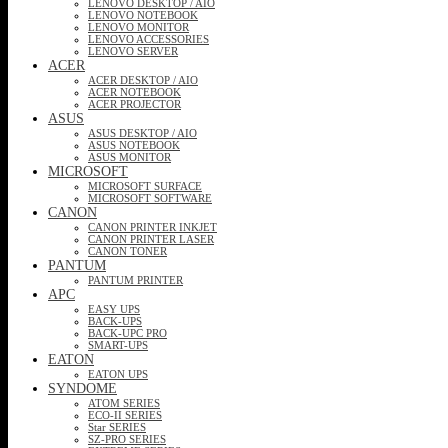
LENOVO DESKTOP / AIO
LENOVO NOTEBOOK
LENOVO MONITOR
LENOVO ACCESSORIES
LENOVO SERVER
ACER
ACER DESKTOP / AIO
ACER NOTEBOOK
ACER PROJECTOR
ASUS
ASUS DESKTOP / AIO
ASUS NOTEBOOK
ASUS MONITOR
MICROSOFT
MICROSOFT SURFACE
MICROSOFT SOFTWARE
CANON
CANON PRINTER INKJET
CANON PRINTER LASER
CANON TONER
PANTUM
PANTUM PRINTER
APC
EASY UPS
BACK-UPS
BACK-UPC PRO
SMART-UPS
EATON
EATON UPS
SYNDOME
ATOM SERIES
ECO-II SERIES
Star SERIES
SZ-PRO SERIES