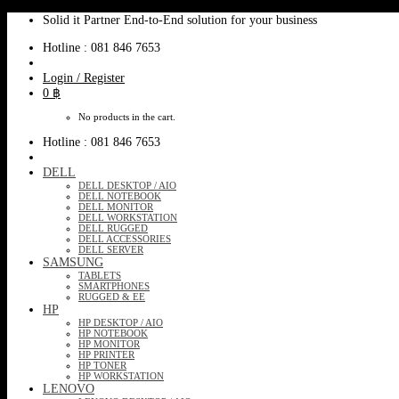
Skip
Solid it Partner End-to-End solution for your business
to
Hotline : 081 846 7653
content
Login / Register
0
฿
No products in the cart.
Hotline : 081 846 7653
DELL
DELL DESKTOP / AIO
DELL NOTEBOOK
DELL MONITOR
DELL WORKSTATION
DELL RUGGED
DELL ACCESSORIES
DELL SERVER
SAMSUNG
TABLETS
SMARTPHONES
RUGGED & EE
HP
HP DESKTOP / AIO
HP NOTEBOOK
HP MONITOR
HP PRINTER
HP TONER
HP WORKSTATION
LENOVO