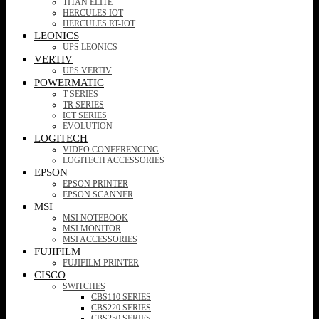
TITAN ELITE
HERCULES IOT
HERCULES RT-IOT
LEONICS
UPS LEONICS
VERTIV
UPS VERTIV
POWERMATIC
T SERIES
TR SERIES
ICT SERIES
EVOLUTION
LOGITECH
VIDEO CONFERENCING
LOGITECH ACCESSORIES
EPSON
EPSON PRINTER
EPSON SCANNER
MSI
MSI NOTEBOOK
MSI MONITOR
MSI ACCESSORIES
FUJIFILM
FUJIFILM PRINTER
CISCO
SWITCHES
CBS110 SERIES
CBS220 SERIES
CBS250 SERIES