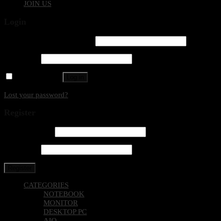
JOIN US
Login
Username or email address
*
Password
*
Remember me
Log in
Lost your password?
Register
Email address
*
Password
*
Register
CATEGORIES
NOTEBOOK
MONITOR
DESKTOP PC
AIO