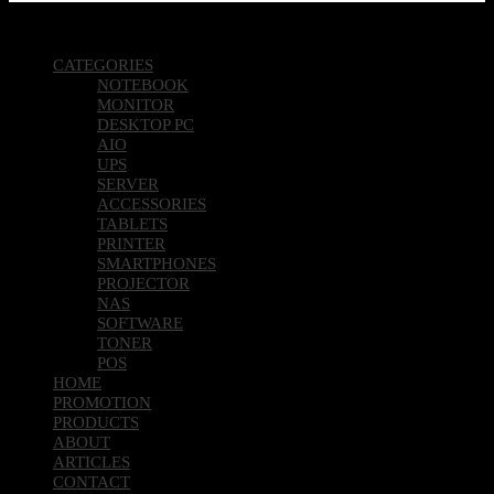
Copyright 2026 © Pcland Technologies All Rights Reserved
CATEGORIES
NOTEBOOK
MONITOR
DESKTOP PC
AIO
UPS
SERVER
ACCESSORIES
TABLETS
PRINTER
SMARTPHONES
PROJECTOR
NAS
SOFTWARE
TONER
POS
HOME
PROMOTION
PRODUCTS
ABOUT
ARTICLES
CONTACT