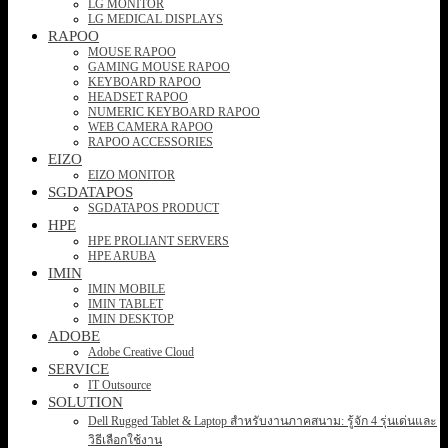
LG MONITOR
LG MEDICAL DISPLAYS
RAPOO
MOUSE RAPOO
GAMING MOUSE RAPOO
KEYBOARD RAPOO
HEADSET RAPOO
NUMERIC KEYBOARD RAPOO
WEB CAMERA RAPOO
RAPOO ACCESSORIES
EIZO
EIZO MONITOR
SGDATAPOS
SGDATAPOS PRODUCT
HPE
HPE PROLIANT SERVERS
HPE ARUBA
IMIN
IMIN MOBILE
IMIN TABLET
IMIN DESKTOP
ADOBE
Adobe Creative Cloud
SERVICE
IT Outsource
SOLUTION
Dell Rugged Tablet & Laptop สำหรับงานภาคสนาม: รู้จัก 4 รุ่นเด่นและ
วิธีเลือกใช้งาน