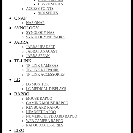
CBS350 SERIES
ACCESS POINTS
9100 SERIES
QNAP
NAS QNAP
SYNOLOGY
SYNOLOGY NAS
SYNOLOGY NETWORK
JABRA
JABRA HEADSET
JABRA PANACAST
JABRA SPEAK
TP-LINK
TP-LINK CAMERAS
TP-LINK NETWORK
TP-LINK ACCESSORIES
LG
LG MONITOR
LG MEDICAL DISPLAYS
RAPOO
MOUSE RAPOO
GAMING MOUSE RAPOO
KEYBOARD RAPOO
HEADSET RAPOO
NUMERIC KEYBOARD RAPOO
WEB CAMERA RAPOO
RAPOO ACCESSORIES
EIZO