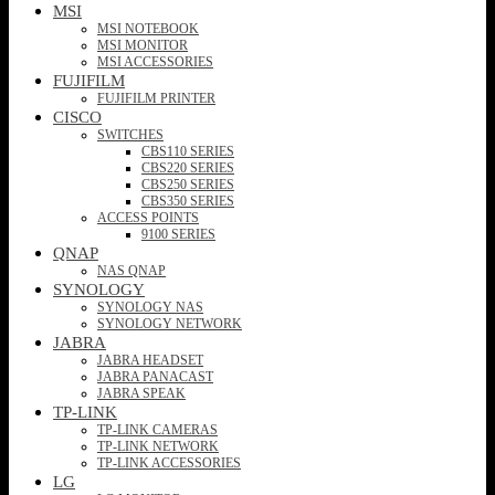
MSI
MSI NOTEBOOK
MSI MONITOR
MSI ACCESSORIES
FUJIFILM
FUJIFILM PRINTER
CISCO
SWITCHES
CBS110 SERIES
CBS220 SERIES
CBS250 SERIES
CBS350 SERIES
ACCESS POINTS
9100 SERIES
QNAP
NAS QNAP
SYNOLOGY
SYNOLOGY NAS
SYNOLOGY NETWORK
JABRA
JABRA HEADSET
JABRA PANACAST
JABRA SPEAK
TP-LINK
TP-LINK CAMERAS
TP-LINK NETWORK
TP-LINK ACCESSORIES
LG