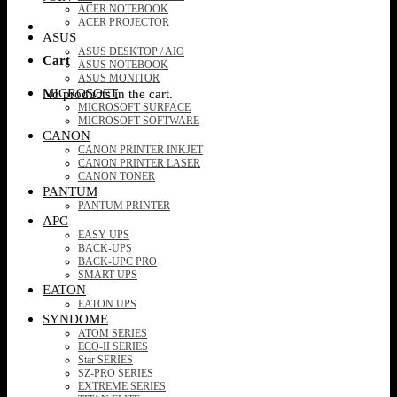
ACER NOTEBOOK
ACER PROJECTOR
ASUS
ASUS DESKTOP / AIO
Cart
ASUS NOTEBOOK
ASUS MONITOR
MICROSOFT
No products in the cart.
MICROSOFT SURFACE
MICROSOFT SOFTWARE
CANON
CANON PRINTER INKJET
CANON PRINTER LASER
CANON TONER
PANTUM
PANTUM PRINTER
APC
EASY UPS
BACK-UPS
BACK-UPC PRO
SMART-UPS
EATON
EATON UPS
SYNDOME
ATOM SERIES
ECO-II SERIES
Star SERIES
SZ-PRO SERIES
EXTREME SERIES