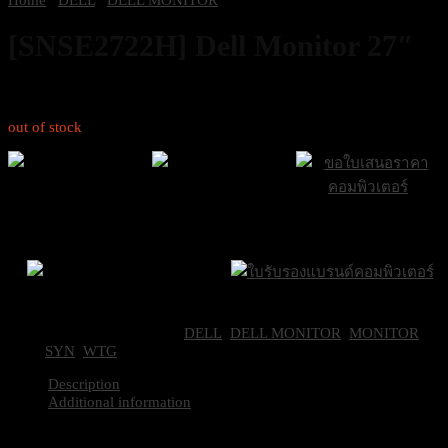
[SNSE2722H] Dell Monitor 27″
4,200
฿
Excl. VAT 7%
out of stock
ส่งฟรีกรุงเทพและ
ส่งด่วน Sameday
ขอใบเสนอราคา
ปริมณฑล
ภายใน 24 ชั่วโมง
Brand Certifications
ราคาถูกที่สุด
SKU:
SE2722H
Categories:
DELL
,
DELL MONITOR
,
MONITOR
Tags:
SYN
,
WTG
Description
Additional information