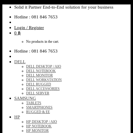
Skip
Solid it Partner End-to-End solution for your business
to
Hotline : 081 846 7653
content
Login / Register
0
฿
No products in the cart.
Hotline : 081 846 7653
DELL
DELL DESKTOP / AIO
DELL NOTEBOOK
DELL MONITOR
DELL WORKSTATION
DELL RUGGED
DELL ACCESSORIES
DELL SERVER
SAMSUNG
TABLETS
SMARTPHONES
RUGGED & EE
HP
HP DESKTOP / AIO
HP NOTEBOOK
HP MONITOR