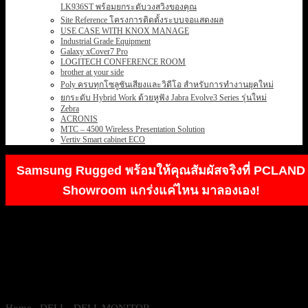
LK936ST พร้อมยกระดับวงสวิงของคุณ
Site Reference โครงการติดตั้งระบบจอแสดงผล
USE CASE WITH KNOX MANAGE
Industrial Grade Equipment
Galaxy xCover7 Pro
LOGITECH CONFERENCE ROOM
brother at your side
Poly ครบทุกโซลูชันเสียงและวิดีโอ สำหรับการทำงานยุคใหม่
ยกระดับ Hybrid Work ด้วยหูฟัง Jabra Evolve3 Series รุ่นใหม่
Zebra
ACRONIS
MTC – 4500 Wireless Presentation Solution
Vertiv Smart cabinet ECO
Samsung Rugged พร้อมให้คุณสัมผัสจริงที่ PCLAND
Showroom แกร่งแค่ไหน มาลองเอง!
Home
/
DELL
/
DELL MONITOR