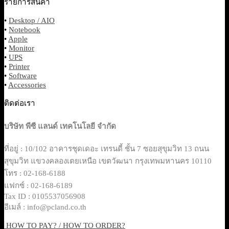
รายการสินค้า
•
Desktop / AIO
•
Notebook
•
Apple
•
Monitor
•
UPS
•
Printer
•
Software
•
Accessories
ติดต่อเรา
บริษัท พีซี แลนด์ เทคโนโลยี จำกัด
ที่อยู่ : 10/102 อาคารชุดเดอะ เทรนดี้ ชั้น 7 ซอยสุขุมวิท 13 ถนน
สุขุมวิท แขวงคลองเตยเหนือ เขตวัฒนา กรุงเทพมหานคร 10110
โทร : 02-168-6188
แฟกซ์ : 02-168-6189
Tax ID : 0105537056908
อีเมล์ : info@pcland.co.th
HOW TO PAY? / HOW TO ORDER?