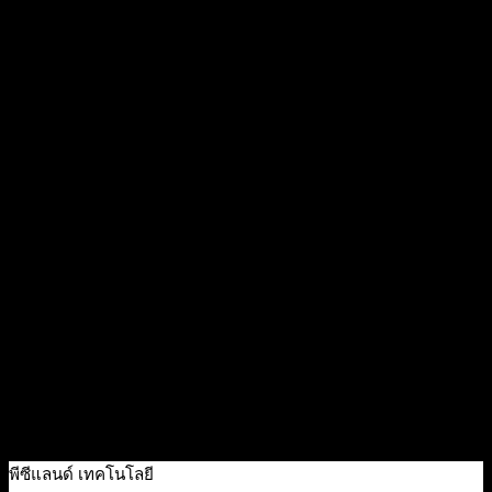
Quick View
[SNSP2426HE] Dell Monitor Dell Pro P 24 USB-C
Hub/24″/3Yrs Advance Exchange, NBD, Premium Panel
Guarantee
6,300
฿
Excl. VAT 7%
Add to cart
พีซีแลนด์ เทคโนโลยี