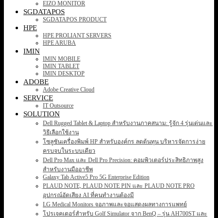
EIZO MONITOR
SGDATAPOS
SGDATAPOS PRODUCT
HPE
HPE PROLIANT SERVERS
HPE ARUBA
IMIN
IMIN MOBILE
IMIN TABLET
IMIN DESKTOP
ADOBE
Adobe Creative Cloud
SERVICE
IT Outsource
SOLUTION
Dell Rugged Tablet & Laptop สำหรับงานภาคสนาม: รู้จัก 4 รุ่นเด่นและ
วิธีเลือกใช้งาน
โซลูชันเครื่องพิมพ์ HP สำหรับองค์กร ลดต้นทุน บริหารจัดการง่าย
ครบจบในระบบเดียว
Dell Pro Max และ Dell Pro Precision: คอมพิวเตอร์ประสิทธิภาพสูง
สำหรับงานมืออาชีพ
Galaxy Tab Active5 Pro 5G Enterprise Edition
PLAUD NOTE, PLAUD NOTE PIN และ PLAUD NOTE PRO
อุปกรณ์อัดเสียง AI ที่คนทำงานต้องมี
LG Medical Monitors จอภาพและจอแสดงผลทางการแพทย์
โปรเจคเตอร์สำหรับ Golf Simulator จาก BenQ – รุ่น AH700ST และ