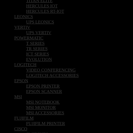
TITAN ELITE
HERCULES IOT
HERCULES RT-IOT
LEONICS
UPS LEONICS
VERTIV
UPS VERTIV
POWERMATIC
T SERIES
TR SERIES
ICT SERIES
EVOLUTION
LOGITECH
VIDEO CONFERENCING
LOGITECH ACCESSORIES
EPSON
EPSON PRINTER
EPSON SCANNER
MSI
MSI NOTEBOOK
MSI MONITOR
MSI ACCESSORIES
FUJIFILM
FUJIFILM PRINTER
CISCO