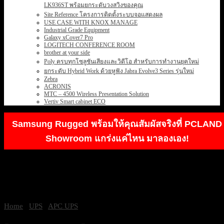
LK936ST พร้อมยกระดับวงสวิงของคุณ
Site Reference โครงการติดตั้งระบบจอแสดงผล
USE CASE WITH KNOX MANAGE
Industrial Grade Equipment
Galaxy xCover7 Pro
LOGITECH CONFERENCE ROOM
brother at your side
Poly ครบทุกโซลูชันเสียงและวิดีโอ สำหรับการทำงานยุคใหม่
ยกระดับ Hybrid Work ด้วยหูฟัง Jabra Evolve3 Series รุ่นใหม่
Zebra
ACRONIS
MTC – 4500 Wireless Presentation Solution
Vertiv Smart cabinet ECO
Samsung Rugged พร้อมให้คุณสัมผัสจริงที่ PCLAND
Showroom แกร่งแค่ไหน มาลองเอง!
Home
/
UPS
/
APC UPS