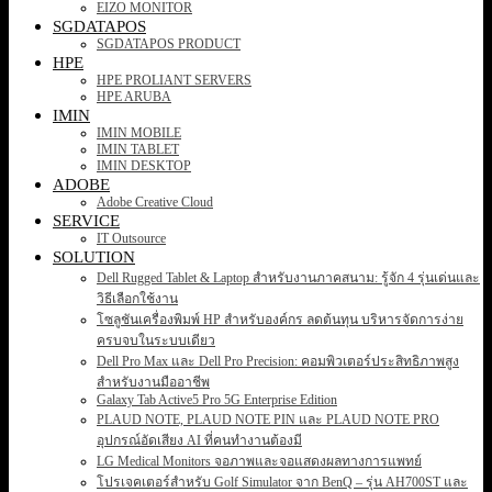
EIZO MONITOR
SGDATAPOS
SGDATAPOS PRODUCT
HPE
HPE PROLIANT SERVERS
HPE ARUBA
IMIN
IMIN MOBILE
IMIN TABLET
IMIN DESKTOP
ADOBE
Adobe Creative Cloud
SERVICE
IT Outsource
SOLUTION
Dell Rugged Tablet & Laptop สำหรับงานภาคสนาม: รู้จัก 4 รุ่นเด่นและ
วิธีเลือกใช้งาน
โซลูชันเครื่องพิมพ์ HP สำหรับองค์กร ลดต้นทุน บริหารจัดการง่าย
ครบจบในระบบเดียว
Dell Pro Max และ Dell Pro Precision: คอมพิวเตอร์ประสิทธิภาพสูง
สำหรับงานมืออาชีพ
Galaxy Tab Active5 Pro 5G Enterprise Edition
PLAUD NOTE, PLAUD NOTE PIN และ PLAUD NOTE PRO
อุปกรณ์อัดเสียง AI ที่คนทำงานต้องมี
LG Medical Monitors จอภาพและจอแสดงผลทางการแพทย์
โปรเจคเตอร์สำหรับ Golf Simulator จาก BenQ – รุ่น AH700ST และ