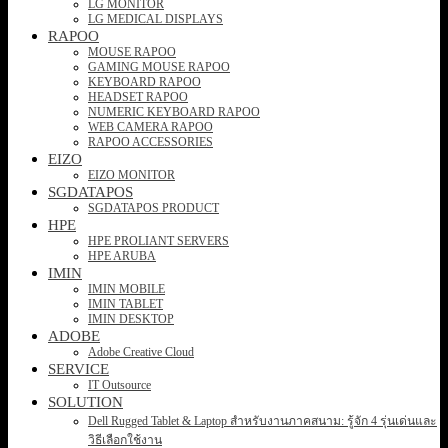
LG MONITOR
LG MEDICAL DISPLAYS
RAPOO
MOUSE RAPOO
GAMING MOUSE RAPOO
KEYBOARD RAPOO
HEADSET RAPOO
NUMERIC KEYBOARD RAPOO
WEB CAMERA RAPOO
RAPOO ACCESSORIES
EIZO
EIZO MONITOR
SGDATAPOS
SGDATAPOS PRODUCT
HPE
HPE PROLIANT SERVERS
HPE ARUBA
IMIN
IMIN MOBILE
IMIN TABLET
IMIN DESKTOP
ADOBE
Adobe Creative Cloud
SERVICE
IT Outsource
SOLUTION
Dell Rugged Tablet & Laptop สำหรับงานภาคสนาม: รู้จัก 4 รุ่นเด่นและ
วิธีเลือกใช้งาน