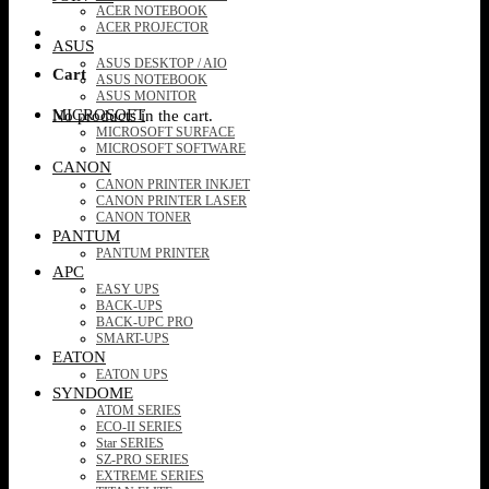
ACER NOTEBOOK
ACER PROJECTOR
ASUS
ASUS DESKTOP / AIO
Cart
ASUS NOTEBOOK
ASUS MONITOR
MICROSOFT
No products in the cart.
MICROSOFT SURFACE
MICROSOFT SOFTWARE
CANON
CANON PRINTER INKJET
CANON PRINTER LASER
CANON TONER
PANTUM
PANTUM PRINTER
APC
EASY UPS
BACK-UPS
BACK-UPC PRO
SMART-UPS
EATON
EATON UPS
SYNDOME
ATOM SERIES
ECO-II SERIES
Star SERIES
SZ-PRO SERIES
EXTREME SERIES