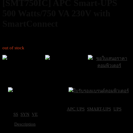
[SMT750IC] APC Smart-UPS
500 Watts/750 VA 230V with
SmartConnect
13,000
฿
Excl. VAT 7%
out of stock
ส่งฟรีกรุงเทพและ
ส่งด่วน Sameday
ขอใบเสนอราคา
ปริมณฑล
ภายใน 24 ชั่วโมง
Brand Certifications
ราคาถูกที่สุด
SKU:
APC-SMT750IC
Categories:
APC UPS
,
SMART-UPS
,
UPS
Tags:
SS
,
SYN
,
VE
Description