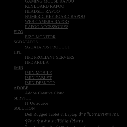
GAMING MOUSE RAPOO
KEYBOARD RAPOO
HEADSET RAPOO
NUMERIC KEYBOARD RAPOO
WEB CAMERA RAPOO
RAPOO ACCESSORIES
EIZO
EIZO MONITOR
SGDATAPOS
SGDATAPOS PRODUCT
HPE
HPE PROLIANT SERVERS
HPE ARUBA
IMIN
IMIN MOBILE
IMIN TABLET
IMIN DESKTOP
ADOBE
Adobe Creative Cloud
SERVICE
IT Outsource
SOLUTION
Dell Rugged Tablet & Laptop สำหรับงานภาคสนาม:
รู้จัก 4 รุ่นเด่นและวิธีเลือกใช้งาน