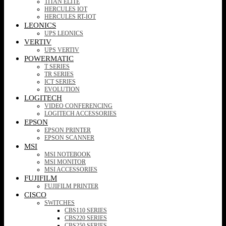
TITAN ELITE
HERCULES IOT
HERCULES RT-IOT
LEONICS
UPS LEONICS
VERTIV
UPS VERTIV
POWERMATIC
T SERIES
TR SERIES
ICT SERIES
EVOLUTION
LOGITECH
VIDEO CONFERENCING
LOGITECH ACCESSORIES
EPSON
EPSON PRINTER
EPSON SCANNER
MSI
MSI NOTEBOOK
MSI MONITOR
MSI ACCESSORIES
FUJIFILM
FUJIFILM PRINTER
CISCO
SWITCHES
CBS110 SERIES
CBS220 SERIES
CBS250 SERIES