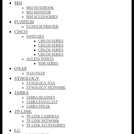
MSI
MSI NOTEBOOK
MSI MONITOR
MSI ACCESSORIES
FUJIFILM
FUJIFILM PRINTER
CISCO
SWITCHES
CBS110 SERIES
CBS220 SERIES
CBS250 SERIES
CBS350 SERIES
ACCESS POINTS
9100 SERIES
QNAP
NAS QNAP
SYNOLOGY
SYNOLOGY NAS
SYNOLOGY NETWORK
JABRA
JABRA HEADSET
JABRA PANACAST
JABRA SPEAK
TP-LINK
TP-LINK CAMERAS
TP-LINK NETWORK
TP-LINK ACCESSORIES
LG