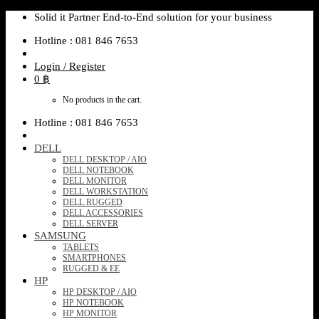
Skip
Solid it Partner End-to-End solution for your business
to
Hotline : 081 846 7653
content
Login / Register
0
฿
No products in the cart.
Hotline : 081 846 7653
DELL
DELL DESKTOP / AIO
DELL NOTEBOOK
DELL MONITOR
DELL WORKSTATION
DELL RUGGED
DELL ACCESSORIES
DELL SERVER
SAMSUNG
TABLETS
SMARTPHONES
RUGGED & EE
HP
HP DESKTOP / AIO
HP NOTEBOOK
HP MONITOR