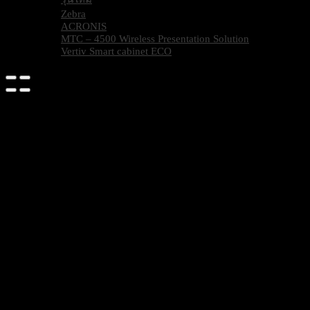
Zebra
ACRONIS
MTC – 4500 Wireless Presentation Solution
Vertiv Smart cabinet ECO