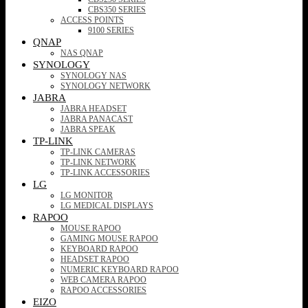
CBS350 SERIES
ACCESS POINTS
9100 SERIES
QNAP
NAS QNAP
SYNOLOGY
SYNOLOGY NAS
SYNOLOGY NETWORK
JABRA
JABRA HEADSET
JABRA PANACAST
JABRA SPEAK
TP-LINK
TP-LINK CAMERAS
TP-LINK NETWORK
TP-LINK ACCESSORIES
LG
LG MONITOR
LG MEDICAL DISPLAYS
RAPOO
MOUSE RAPOO
GAMING MOUSE RAPOO
KEYBOARD RAPOO
HEADSET RAPOO
NUMERIC KEYBOARD RAPOO
WEB CAMERA RAPOO
RAPOO ACCESSORIES
EIZO