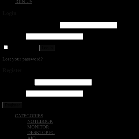
JOIN US
Login
Username or email address
*
Password
*
Remember me
Log in
Lost your password?
Register
Email address
*
Password
*
Register
CATEGORIES
NOTEBOOK
MONITOR
DESKTOP PC
AIO