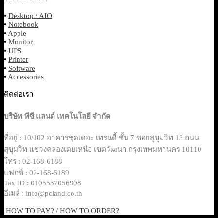
•
Desktop / AIO
•
Notebook
•
Apple
•
Monitor
•
UPS
•
Printer
•
Software
•
Accessories
ติดต่อเรา
บริษัท พีซี แลนด์ เทคโนโลยี จำกัด
ที่อยู่ : 10/102 อาคารชุดเดอะ เทรนดี้ ชั้น 7 ซอยสุขุมวิท 13 ถนน
สุขุมวิท แขวงคลองเตยเหนือ เขตวัฒนา กรุงเทพมหานคร 10110
โทร : 02-168-6188
แฟกซ์ : 02-168-6189
Tax ID : 0105537056908
อีเมล์ : info@pcland.co.th
HOW TO PAY? / HOW TO ORDER?