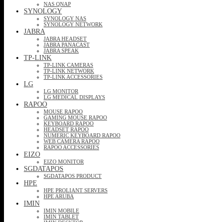
NAS QNAP
SYNOLOGY
SYNOLOGY NAS
SYNOLOGY NETWORK
JABRA
JABRA HEADSET
JABRA PANACAST
JABRA SPEAK
TP-LINK
TP-LINK CAMERAS
TP-LINK NETWORK
TP-LINK ACCESSORIES
LG
LG MONITOR
LG MEDICAL DISPLAYS
RAPOO
MOUSE RAPOO
GAMING MOUSE RAPOO
KEYBOARD RAPOO
HEADSET RAPOO
NUMERIC KEYBOARD RAPOO
WEB CAMERA RAPOO
RAPOO ACCESSORIES
EIZO
EIZO MONITOR
SGDATAPOS
SGDATAPOS PRODUCT
HPE
HPE PROLIANT SERVERS
HPE ARUBA
IMIN
IMIN MOBILE
IMIN TABLET