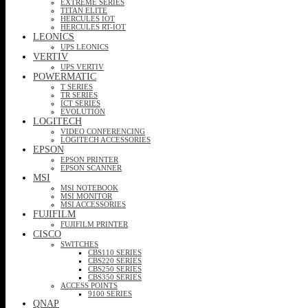
EXTREME SERIES
TITAN ELITE
HERCULES IOT
HERCULES RT-IOT
LEONICS
UPS LEONICS
VERTIV
UPS VERTIV
POWERMATIC
T SERIES
TR SERIES
ICT SERIES
EVOLUTION
LOGITECH
VIDEO CONFERENCING
LOGITECH ACCESSORIES
EPSON
EPSON PRINTER
EPSON SCANNER
MSI
MSI NOTEBOOK
MSI MONITOR
MSI ACCESSORIES
FUJIFILM
FUJIFILM PRINTER
CISCO
SWITCHES
CBS110 SERIES
CBS220 SERIES
CBS250 SERIES
CBS350 SERIES
ACCESS POINTS
9100 SERIES
QNAP