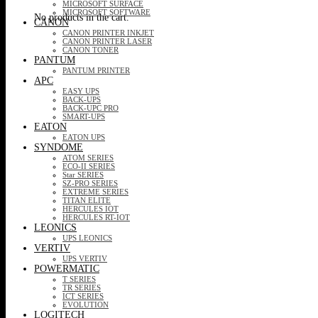
MICROSOFT SURFACE
MICROSOFT SOFTWARE
No products in the cart.
CANON
CANON PRINTER INKJET
CANON PRINTER LASER
CANON TONER
PANTUM
PANTUM PRINTER
APC
EASY UPS
BACK-UPS
BACK-UPC PRO
SMART-UPS
EATON
EATON UPS
SYNDOME
ATOM SERIES
ECO-II SERIES
Star SERIES
SZ-PRO SERIES
EXTREME SERIES
TITAN ELITE
HERCULES IOT
HERCULES RT-IOT
LEONICS
UPS LEONICS
VERTIV
UPS VERTIV
POWERMATIC
T SERIES
TR SERIES
ICT SERIES
EVOLUTION
LOGITECH