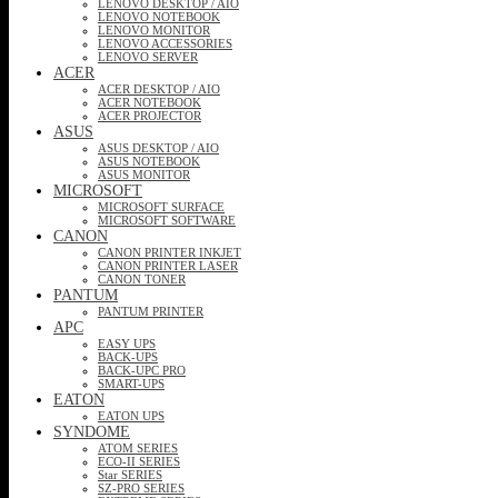
LENOVO DESKTOP / AIO
LENOVO NOTEBOOK
LENOVO MONITOR
LENOVO ACCESSORIES
LENOVO SERVER
ACER
ACER DESKTOP / AIO
ACER NOTEBOOK
ACER PROJECTOR
ASUS
ASUS DESKTOP / AIO
ASUS NOTEBOOK
ASUS MONITOR
MICROSOFT
MICROSOFT SURFACE
MICROSOFT SOFTWARE
CANON
CANON PRINTER INKJET
CANON PRINTER LASER
CANON TONER
PANTUM
PANTUM PRINTER
APC
EASY UPS
BACK-UPS
BACK-UPC PRO
SMART-UPS
EATON
EATON UPS
SYNDOME
ATOM SERIES
ECO-II SERIES
Star SERIES
SZ-PRO SERIES