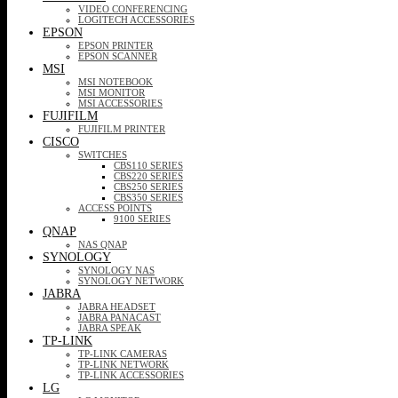
VIDEO CONFERENCING
LOGITECH ACCESSORIES
EPSON
EPSON PRINTER
EPSON SCANNER
MSI
MSI NOTEBOOK
MSI MONITOR
MSI ACCESSORIES
FUJIFILM
FUJIFILM PRINTER
CISCO
SWITCHES
CBS110 SERIES
CBS220 SERIES
CBS250 SERIES
CBS350 SERIES
ACCESS POINTS
9100 SERIES
QNAP
NAS QNAP
SYNOLOGY
SYNOLOGY NAS
SYNOLOGY NETWORK
JABRA
JABRA HEADSET
JABRA PANACAST
JABRA SPEAK
TP-LINK
TP-LINK CAMERAS
TP-LINK NETWORK
TP-LINK ACCESSORIES
LG