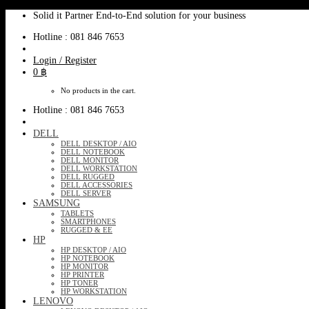
Skip
Solid it Partner End-to-End solution for your business
to
Hotline : 081 846 7653
content
Login / Register
0
฿
No products in the cart.
Hotline : 081 846 7653
DELL
DELL DESKTOP / AIO
DELL NOTEBOOK
DELL MONITOR
DELL WORKSTATION
DELL RUGGED
DELL ACCESSORIES
DELL SERVER
SAMSUNG
TABLETS
SMARTPHONES
RUGGED & EE
HP
HP DESKTOP / AIO
HP NOTEBOOK
HP MONITOR
HP PRINTER
HP TONER
HP WORKSTATION
LENOVO