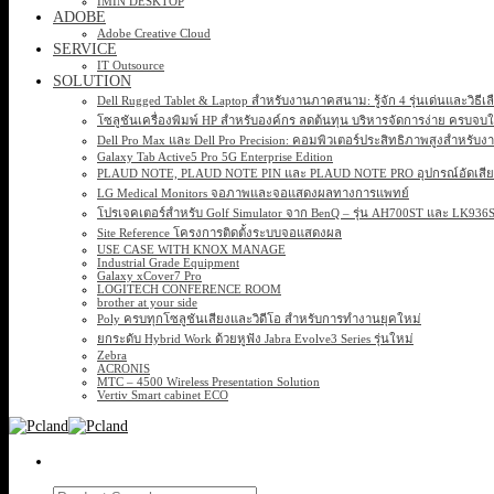
IMIN DESKTOP
ADOBE
Adobe Creative Cloud
SERVICE
IT Outsource
SOLUTION
Dell Rugged Tablet & Laptop สำหรับงานภาคสนาม: รู้จัก 4 รุ่นเด่นและวิธีเ
โซลูชันเครื่องพิมพ์ HP สำหรับองค์กร ลดต้นทุน บริหารจัดการง่าย ครบจบ
Dell Pro Max และ Dell Pro Precision: คอมพิวเตอร์ประสิทธิภาพสูงสำหรับง
Galaxy Tab Active5 Pro 5G Enterprise Edition
PLAUD NOTE, PLAUD NOTE PIN และ PLAUD NOTE PRO อุปกรณ์อัดเสียง 
LG Medical Monitors จอภาพและจอแสดงผลทางการแพทย์
โปรเจคเตอร์สำหรับ Golf Simulator จาก BenQ – รุ่น AH700ST และ LK93
Site Reference โครงการติดตั้งระบบจอแสดงผล
USE CASE WITH KNOX MANAGE
Industrial Grade Equipment
Galaxy xCover7 Pro
LOGITECH CONFERENCE ROOM
brother at your side
Poly ครบทุกโซลูชันเสียงและวิดีโอ สำหรับการทำงานยุคใหม่
ยกระดับ Hybrid Work ด้วยหูฟัง Jabra Evolve3 Series รุ่นใหม่
Zebra
ACRONIS
MTC – 4500 Wireless Presentation Solution
Vertiv Smart cabinet ECO
Search