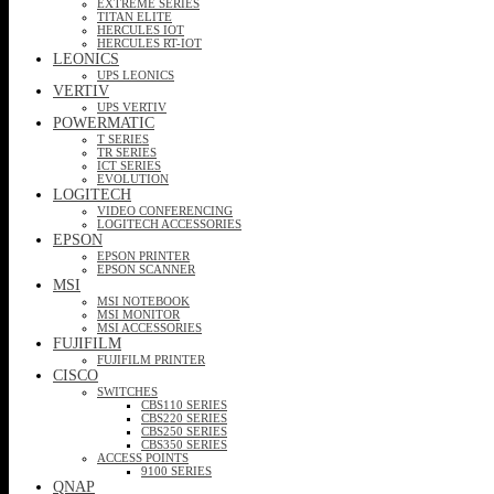
EXTREME SERIES
TITAN ELITE
HERCULES IOT
HERCULES RT-IOT
LEONICS
UPS LEONICS
VERTIV
UPS VERTIV
POWERMATIC
T SERIES
TR SERIES
ICT SERIES
EVOLUTION
LOGITECH
VIDEO CONFERENCING
LOGITECH ACCESSORIES
EPSON
EPSON PRINTER
EPSON SCANNER
MSI
MSI NOTEBOOK
MSI MONITOR
MSI ACCESSORIES
FUJIFILM
FUJIFILM PRINTER
CISCO
SWITCHES
CBS110 SERIES
CBS220 SERIES
CBS250 SERIES
CBS350 SERIES
ACCESS POINTS
9100 SERIES
QNAP