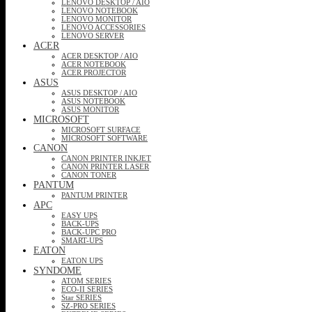
LENOVO DESKTOP / AIO
LENOVO NOTEBOOK
LENOVO MONITOR
LENOVO ACCESSORIES
LENOVO SERVER
ACER
ACER DESKTOP / AIO
ACER NOTEBOOK
ACER PROJECTOR
ASUS
ASUS DESKTOP / AIO
ASUS NOTEBOOK
ASUS MONITOR
MICROSOFT
MICROSOFT SURFACE
MICROSOFT SOFTWARE
CANON
CANON PRINTER INKJET
CANON PRINTER LASER
CANON TONER
PANTUM
PANTUM PRINTER
APC
EASY UPS
BACK-UPS
BACK-UPC PRO
SMART-UPS
EATON
EATON UPS
SYNDOME
ATOM SERIES
ECO-II SERIES
Star SERIES
SZ-PRO SERIES