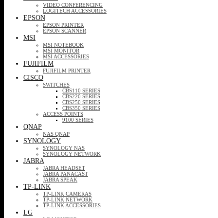
VIDEO CONFERENCING
LOGITECH ACCESSORIES
EPSON
EPSON PRINTER
EPSON SCANNER
MSI
MSI NOTEBOOK
MSI MONITOR
MSI ACCESSORIES
FUJIFILM
FUJIFILM PRINTER
CISCO
SWITCHES
CBS110 SERIES
CBS220 SERIES
CBS250 SERIES
CBS350 SERIES
ACCESS POINTS
9100 SERIES
QNAP
NAS QNAP
SYNOLOGY
SYNOLOGY NAS
SYNOLOGY NETWORK
JABRA
JABRA HEADSET
JABRA PANACAST
JABRA SPEAK
TP-LINK
TP-LINK CAMERAS
TP-LINK NETWORK
TP-LINK ACCESSORIES
LG