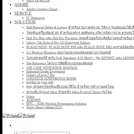
IMIN DESKTOP
ADOBE
Adobe Creative Cloud
SERVICE
IT Outsource
SOLUTION
Dell Rugged Tablet & Laptop สำหรับงานภาคสนาม: รู้จัก 4 รุ่นเด่นและวิธีเ
โซลูชันเครื่องพิมพ์ HP สำหรับองค์กร ลดต้นทุน บริหารจัดการง่าย ครบจบ
Dell Pro Max และ Dell Pro Precision: คอมพิวเตอร์ประสิทธิภาพสูงสำหรับง
Galaxy Tab Active5 Pro 5G Enterprise Edition
PLAUD NOTE, PLAUD NOTE PIN และ PLAUD NOTE PRO อุปกรณ์อัดเสียง 
LG Medical Monitors จอภาพและจอแสดงผลทางการแพทย์
โปรเจคเตอร์สำหรับ Golf Simulator จาก BenQ – รุ่น AH700ST และ LK93
Site Reference โครงการติดตั้งระบบจอแสดงผล
USE CASE WITH KNOX MANAGE
Industrial Grade Equipment
Galaxy xCover7 Pro
LOGITECH CONFERENCE ROOM
brother at your side
Poly ครบทุกโซลูชันเสียงและวิดีโอ สำหรับการทำงานยุคใหม่
ยกระดับ Hybrid Work ด้วยหูฟัง Jabra Evolve3 Series รุ่นใหม่
Zebra
ACRONIS
MTC – 4500 Wireless Presentation Solution
Vertiv Smart cabinet ECO
Search