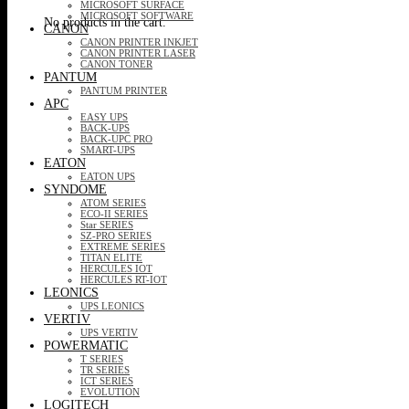
MICROSOFT SURFACE
MICROSOFT SOFTWARE
No products in the cart.
CANON
CANON PRINTER INKJET
CANON PRINTER LASER
CANON TONER
PANTUM
PANTUM PRINTER
APC
EASY UPS
BACK-UPS
BACK-UPC PRO
SMART-UPS
EATON
EATON UPS
SYNDOME
ATOM SERIES
ECO-II SERIES
Star SERIES
SZ-PRO SERIES
EXTREME SERIES
TITAN ELITE
HERCULES IOT
HERCULES RT-IOT
LEONICS
UPS LEONICS
VERTIV
UPS VERTIV
POWERMATIC
T SERIES
TR SERIES
ICT SERIES
EVOLUTION
LOGITECH