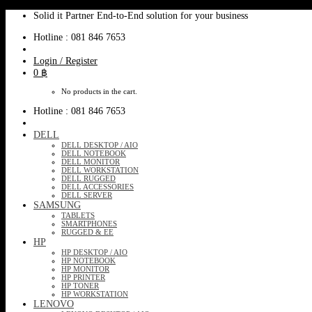
Skip
Solid it Partner End-to-End solution for your business
to
Hotline : 081 846 7653
content
Login / Register
0
฿
No products in the cart.
Hotline : 081 846 7653
DELL
DELL DESKTOP / AIO
DELL NOTEBOOK
DELL MONITOR
DELL WORKSTATION
DELL RUGGED
DELL ACCESSORIES
DELL SERVER
SAMSUNG
TABLETS
SMARTPHONES
RUGGED & EE
HP
HP DESKTOP / AIO
HP NOTEBOOK
HP MONITOR
HP PRINTER
HP TONER
HP WORKSTATION
LENOVO