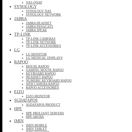
NAS QNAP
SYNOLOGY
SYNOLOGY NAS
SYNOLOGY NETWORK
JABRA
JABRA HEADSET
JABRA PANACAST
JABRA SPEAK
TP-LINK
TP-LINK CAMERAS
TP-LINK NETWORK
TP-LINK ACCESSORIES
LG
LG MONITOR
LG MEDICAL DISPLAYS
RAPOO
MOUSE RAPOO
GAMING MOUSE RAPOO
KEYBOARD RAPOO
HEADSET RAPOO
NUMERIC KEYBOARD RAPOO
WEB CAMERA RAPOO
RAPOO ACCESSORIES
EIZO
EIZO MONITOR
SGDATAPOS
SGDATAPOS PRODUCT
HPE
HPE PROLIANT SERVERS
HPE ARUBA
IMIN
IMIN MOBILE
IMIN TABLET