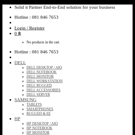
Skip
Solid it Partner End-to-End solution for your business
to
Hotline : 081 846 7653
content
Login / Register
0
฿
No products in the cart.
Hotline : 081 846 7653
DELL
DELL DESKTOP / AIO
DELL NOTEBOOK
DELL MONITOR
DELL WORKSTATION
DELL RUGGED
DELL ACCESSORIES
DELL SERVER
SAMSUNG
TABLETS
SMARTPHONES
RUGGED & EE
HP
HP DESKTOP / AIO
HP NOTEBOOK
HP MONITOR