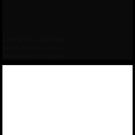
LK936ST – 4K HDR
Short-Throw Laser
Simulation Projector