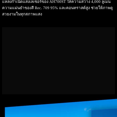
แหล่งกำเนิดแสงเลเซอร์ของ AH700ST ให้ความสว่าง 4,000 ลูเมน
ความแม่นยำของสี Rec. 709 95% และคอนทราสต์สูง ช่วยให้ภาพดู
สวยงามในทุกสภาพแสง