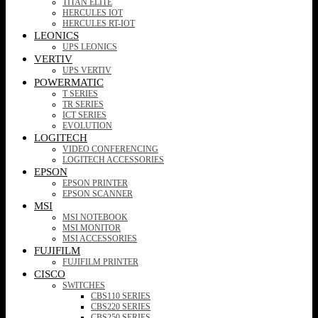
TITAN ELITE
HERCULES IOT
HERCULES RT-IOT
LEONICS
UPS LEONICS
VERTIV
UPS VERTIV
POWERMATIC
T SERIES
TR SERIES
ICT SERIES
EVOLUTION
LOGITECH
VIDEO CONFERENCING
LOGITECH ACCESSORIES
EPSON
EPSON PRINTER
EPSON SCANNER
MSI
MSI NOTEBOOK
MSI MONITOR
MSI ACCESSORIES
FUJIFILM
FUJIFILM PRINTER
CISCO
SWITCHES
CBS110 SERIES
CBS220 SERIES
CBS250 SERIES