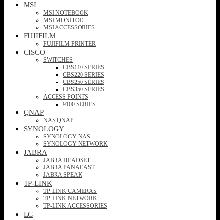
MSI
MSI NOTEBOOK
MSI MONITOR
MSI ACCESSORIES
FUJIFILM
FUJIFILM PRINTER
CISCO
SWITCHES
CBS110 SERIES
CBS220 SERIES
CBS250 SERIES
CBS350 SERIES
ACCESS POINTS
9100 SERIES
QNAP
NAS QNAP
SYNOLOGY
SYNOLOGY NAS
SYNOLOGY NETWORK
JABRA
JABRA HEADSET
JABRA PANACAST
JABRA SPEAK
TP-LINK
TP-LINK CAMERAS
TP-LINK NETWORK
TP-LINK ACCESSORIES
LG