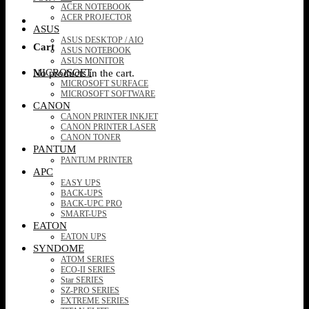
ACER NOTEBOOK
ACER PROJECTOR
ASUS
ASUS DESKTOP / AIO
Cart
ASUS NOTEBOOK
ASUS MONITOR
MICROSOFT
No products in the cart.
MICROSOFT SURFACE
MICROSOFT SOFTWARE
CANON
CANON PRINTER INKJET
CANON PRINTER LASER
CANON TONER
PANTUM
PANTUM PRINTER
APC
EASY UPS
BACK-UPS
BACK-UPC PRO
SMART-UPS
EATON
EATON UPS
SYNDOME
ATOM SERIES
ECO-II SERIES
Star SERIES
SZ-PRO SERIES
EXTREME SERIES