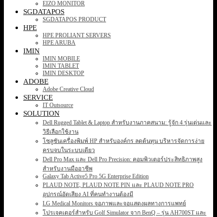
EIZO MONITOR
SGDATAPOS
SGDATAPOS PRODUCT
HPE
HPE PROLIANT SERVERS
HPE ARUBA
IMIN
IMIN MOBILE
IMIN TABLET
IMIN DESKTOP
ADOBE
Adobe Creative Cloud
SERVICE
IT Outsource
SOLUTION
Dell Rugged Tablet & Laptop สำหรับงานภาคสนาม: รู้จัก 4 รุ่นเด่นและ
วิธีเลือกใช้งาน
โซลูชันเครื่องพิมพ์ HP สำหรับองค์กร ลดต้นทุน บริหารจัดการง่าย
ครบจบในระบบเดียว
Dell Pro Max และ Dell Pro Precision: คอมพิวเตอร์ประสิทธิภาพสูง
สำหรับงานมืออาชีพ
Galaxy Tab Active5 Pro 5G Enterprise Edition
PLAUD NOTE, PLAUD NOTE PIN และ PLAUD NOTE PRO
อุปกรณ์อัดเสียง AI ที่คนทำงานต้องมี
LG Medical Monitors จอภาพและจอแสดงผลทางการแพทย์
โปรเจคเตอร์สำหรับ Golf Simulator จาก BenQ – รุ่น AH700ST และ