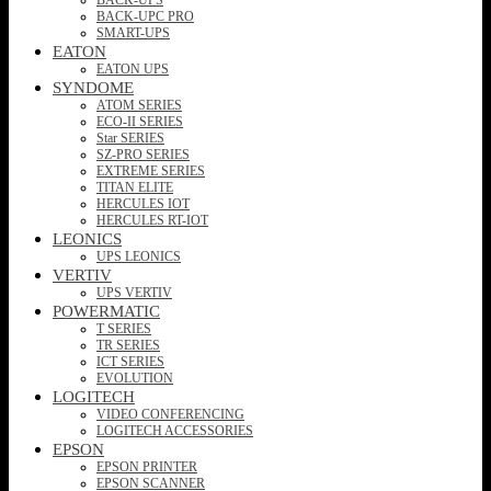
BACK-UPC PRO
SMART-UPS
EATON
EATON UPS
SYNDOME
ATOM SERIES
ECO-II SERIES
Star SERIES
SZ-PRO SERIES
EXTREME SERIES
TITAN ELITE
HERCULES IOT
HERCULES RT-IOT
LEONICS
UPS LEONICS
VERTIV
UPS VERTIV
POWERMATIC
T SERIES
TR SERIES
ICT SERIES
EVOLUTION
LOGITECH
VIDEO CONFERENCING
LOGITECH ACCESSORIES
EPSON
EPSON PRINTER
EPSON SCANNER