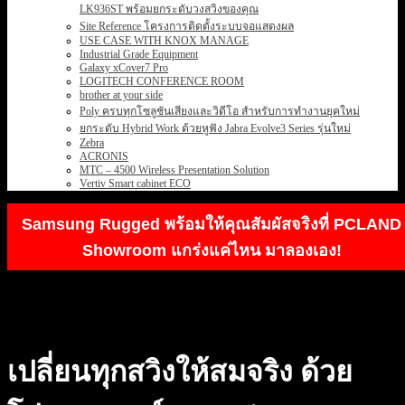
LK936ST พร้อมยกระดับวงสวิงของคุณ
Site Reference โครงการติดตั้งระบบจอแสดงผล
USE CASE WITH KNOX MANAGE
Industrial Grade Equipment
Galaxy xCover7 Pro
LOGITECH CONFERENCE ROOM
brother at your side
Poly ครบทุกโซลูชันเสียงและวิดีโอ สำหรับการทำงานยุคใหม่
ยกระดับ Hybrid Work ด้วยหูฟัง Jabra Evolve3 Series รุ่นใหม่
Zebra
ACRONIS
MTC – 4500 Wireless Presentation Solution
Vertiv Smart cabinet ECO
Samsung Rugged พร้อมให้คุณสัมผัสจริงที่ PCLAND
Showroom แกร่งแค่ไหน มาลองเอง!
เปลี่ยนทุกสวิงให้สมจริง ด้วย