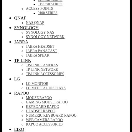
CBS350 SERIES
ACCESS POINTS
9100 SERIES
QNAP
NAS QNAP
SYNOLOGY
SYNOLOGY NAS
SYNOLOGY NETWORK
JABRA
JABRA HEADSET
JABRA PANACAST
JABRA SPEAK
TP-LINK
TP-LINK CAMERAS
TP-LINK NETWORK
TP-LINK ACCESSORIES
LG
LG MONITOR
LG MEDICAL DISPLAYS
RAPOO
MOUSE RAPOO
GAMING MOUSE RAPOO
KEYBOARD RAPOO
HEADSET RAPOO
NUMERIC KEYBOARD RAPOO
WEB CAMERA RAPOO
RAPOO ACCESSORIES
EIZO