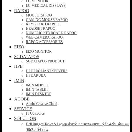
LG MONITOR
LG MEDICAL DISPLAYS
RAPOO
MOUSE RAPOO
GAMING MOUSE RAPOO
KEYBOARD RAPOO
HEADSET RAPOO
NUMERIC KEYBOARD RAPOO
WEB CAMERA RAPOO
RAPOO ACCESSORIES
EIZO
EIZO MONITOR
SGDATAPOS
SGDATAPOS PRODUCT
HPE
HPE PROLIANT SERVERS
HPE ARUBA
IMIN
IMIN MOBILE
IMIN TABLET
IMIN DESKTOP
ADOBE
Adobe Creative Cloud
SERVICE
IT Outsource
SOLUTION
Dell Rugged Tablet & Laptop สำหรับงานภาคสนาม: รู้จัก 4 รุ่นเด่นและ
วิธีเลือกใช้งาน