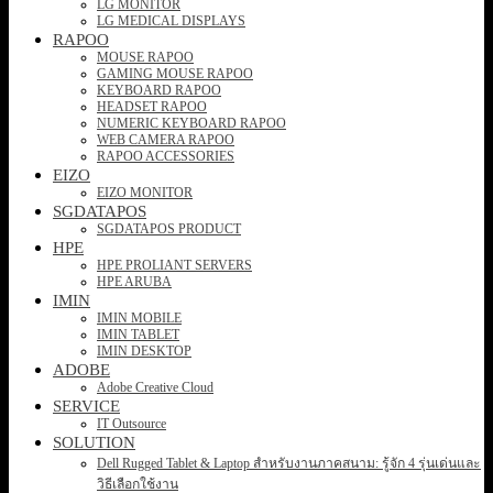
LG MONITOR
LG MEDICAL DISPLAYS
RAPOO
MOUSE RAPOO
GAMING MOUSE RAPOO
KEYBOARD RAPOO
HEADSET RAPOO
NUMERIC KEYBOARD RAPOO
WEB CAMERA RAPOO
RAPOO ACCESSORIES
EIZO
EIZO MONITOR
SGDATAPOS
SGDATAPOS PRODUCT
HPE
HPE PROLIANT SERVERS
HPE ARUBA
IMIN
IMIN MOBILE
IMIN TABLET
IMIN DESKTOP
ADOBE
Adobe Creative Cloud
SERVICE
IT Outsource
SOLUTION
Dell Rugged Tablet & Laptop สำหรับงานภาคสนาม: รู้จัก 4 รุ่นเด่นและ
วิธีเลือกใช้งาน