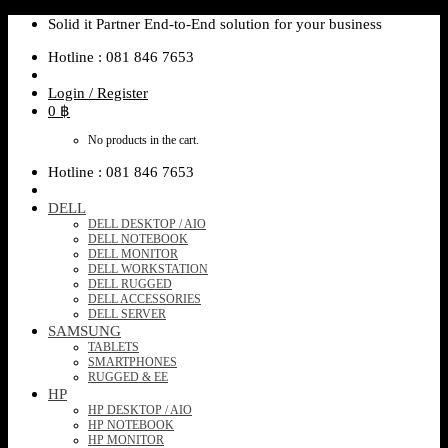
Skip
Solid it Partner End-to-End solution for your business
to
Hotline : 081 846 7653
content
Login / Register
0
฿
No products in the cart.
Hotline : 081 846 7653
DELL
DELL DESKTOP / AIO
DELL NOTEBOOK
DELL MONITOR
DELL WORKSTATION
DELL RUGGED
DELL ACCESSORIES
DELL SERVER
SAMSUNG
TABLETS
SMARTPHONES
RUGGED & EE
HP
HP DESKTOP / AIO
HP NOTEBOOK
HP MONITOR