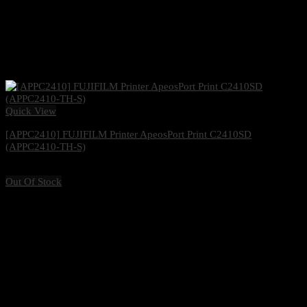
Quick View
[APPC2410] FUJIFILM Printer ApeosPort Print C2410SD
(APPC2410-TH-S)
11,300
฿
Excl. VAT 7%
Out Of Stock