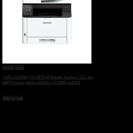
Quick View
[APC325DW] FUJIFILM Printer Apeos C325 dw
MFP,31ppm,600x2400dpi,512MB,noFAX
17,300
฿
Excl. VAT 7%
Add to cart