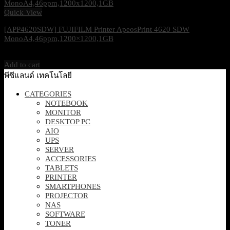
Quick View
[APP4620SDW] FUJIFILM Printer ApeosPrint 4620 SDW
MonoA4,46ppm,1200×1200,1GB
11,300
฿
Excl. VAT 7%
Add to cart
พีซีแลนด์ เทคโนโลยี
CATEGORIES
NOTEBOOK
MONITOR
DESKTOP PC
AIO
UPS
SERVER
ACCESSORIES
TABLETS
PRINTER
SMARTPHONES
PROJECTOR
NAS
SOFTWARE
TONER