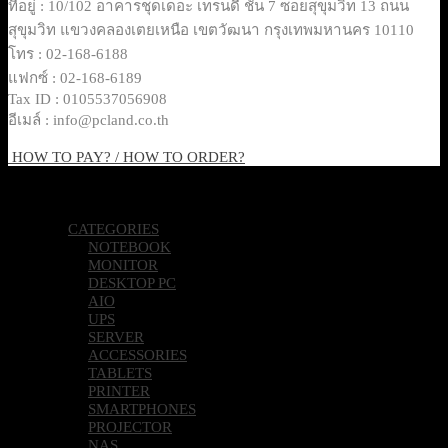
ที่อยู่ : 10/102 อาคารชุดเดอะ เทรนดี้ ชั้น 7 ซอยสุขุมวิท 13 ถนน
สุขุมวิท แขวงคลองเตยเหนือ เขตวัฒนา กรุงเทพมหานคร 10110
โทร : 02-168-6188
แฟกซ์ : 02-168-6189
Tax ID : 0105537056908
อีเมล์ : info@pcland.co.th
HOW TO PAY? / HOW TO ORDER?
Copyright 2026 © Pcland Technologies All Rights Reserved
CATEGORIES
NOTEBOOK
MONITOR
DESKTOP PC
AIO
UPS
SERVER
ACCESSORIES
TABLETS
PRINTER
SMARTPHONES
PROJECTOR
NAS