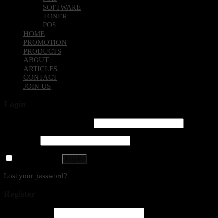
SOFTWARE
TONER
POS
HOME
PROMOTION
PRODUCTS
ABOUT
ARTICLES
CONTACT
JOIN US
Login
Username or email address
*
Password
*
Remember me
Log in
Lost your password?
Register
Email address
*