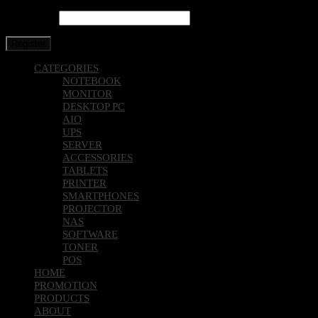
Password
*
Register
CATEGORIES
NOTEBOOK
MONITOR
DESKTOP PC
AIO
UPS
SERVER
ACCESSORIES
TABLETS
PRINTER
SMARTPHONES
PROJECTOR
NAS
SOFTWARE
TONER
POS
HOME
PROMOTION
PRODUCTS
ABOUT