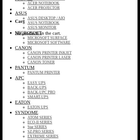
ACER NOTEBOOK
ACER PROJECTOR
ASUS
ASUS DESKTOP / AIO
Cart
ASUS NOTEBOOK
ASUS MONITOR
MICROSOFT
No products in the cart.
MICROSOFT SURFACE
MICROSOFT SOFTWARE
CANON
CANON PRINTER INKJET
CANON PRINTER LASER
CANON TONER
PANTUM
PANTUM PRINTER
APC
EASY UPS
BACK-UPS
BACK-UPC PRO
SMART-UPS
EATON
EATON UPS
SYNDOME
ATOM SERIES
ECO-II SERIES
Star SERIES
SZ-PRO SERIES
EXTREME SERIES