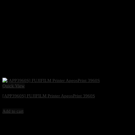
Quick View
[APP3960S] FUJIFILM Printer ApeosPrint 3960S
34,000
฿
Excl. VAT 7%
Add to cart