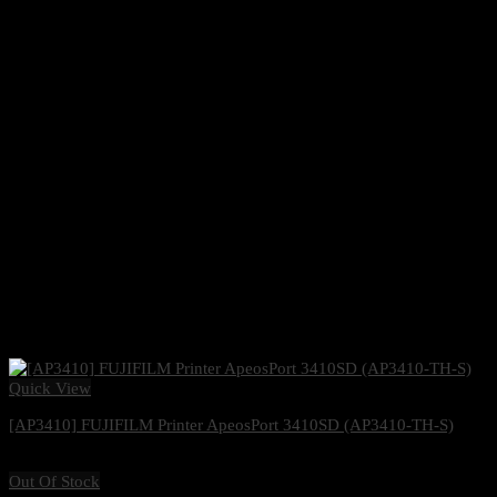
Quick View
[AP3410] FUJIFILM Printer ApeosPort 3410SD (AP3410-TH-S)
9,300
฿
Excl. VAT 7%
Out Of Stock