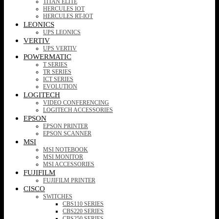
TITAN ELITE
HERCULES IOT
HERCULES RT-IOT
LEONICS
UPS LEONICS
VERTIV
UPS VERTIV
POWERMATIC
T SERIES
TR SERIES
ICT SERIES
EVOLUTION
LOGITECH
VIDEO CONFERENCING
LOGITECH ACCESSORIES
EPSON
EPSON PRINTER
EPSON SCANNER
MSI
MSI NOTEBOOK
MSI MONITOR
MSI ACCESSORIES
FUJIFILM
FUJIFILM PRINTER
CISCO
SWITCHES
CBS110 SERIES
CBS220 SERIES
CBS250 SERIES