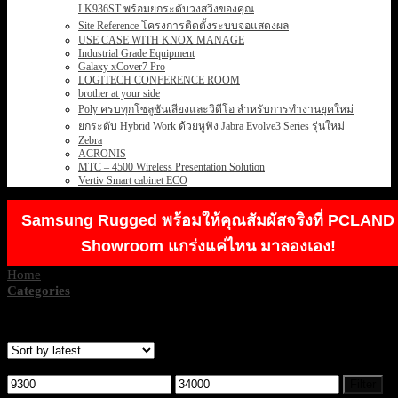
LK936ST พร้อมยกระดับวงสวิงของคุณ
Site Reference โครงการติดตั้งระบบจอแสดงผล
USE CASE WITH KNOX MANAGE
Industrial Grade Equipment
Galaxy xCover7 Pro
LOGITECH CONFERENCE ROOM
brother at your side
Poly ครบทุกโซลูชันเสียงและวิดีโอ สำหรับการทำงานยุคใหม่
ยกระดับ Hybrid Work ด้วยหูฟัง Jabra Evolve3 Series รุ่นใหม่
Zebra
ACRONIS
MTC – 4500 Wireless Presentation Solution
Vertiv Smart cabinet ECO
Samsung Rugged พร้อมให้คุณสัมผัสจริงที่ PCLAND
Showroom แกร่งแค่ไหน มาลองเอง!
Home
/
FUJIFILM
Categories
Showing all 5 results
Filter by price
Min
Max
Filter
price
price