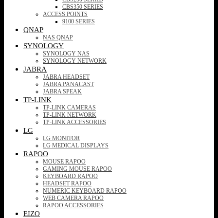
CBS350 SERIES
ACCESS POINTS
9100 SERIES
QNAP
NAS QNAP
SYNOLOGY
SYNOLOGY NAS
SYNOLOGY NETWORK
JABRA
JABRA HEADSET
JABRA PANACAST
JABRA SPEAK
TP-LINK
TP-LINK CAMERAS
TP-LINK NETWORK
TP-LINK ACCESSORIES
LG
LG MONITOR
LG MEDICAL DISPLAYS
RAPOO
MOUSE RAPOO
GAMING MOUSE RAPOO
KEYBOARD RAPOO
HEADSET RAPOO
NUMERIC KEYBOARD RAPOO
WEB CAMERA RAPOO
RAPOO ACCESSORIES
EIZO