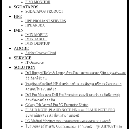
EIZO MONITOR
SGDATAPOS
SGDATAPOS PRODUCT
HPE
HPE PROLIANT SERVERS
HPE ARUBA
IMIN
IMIN MOBILE
IMIN TABLET
IMIN DESKTOP
ADOBE
Adobe Creative Cloud
SERVICE
IT Outsource
SOLUTION
Dell Rugged Tablet & Laptop สำหรับงานภาคสนาม: รู้จัก 4 รุ่นเด่นและ
วิธีเลือกใช้งาน
โซลูชันเครื่องพิมพ์ HP สำหรับองค์กร ลดต้นทุน บริหารจัดการง่าย
ครบจบในระบบเดียว
Dell Pro Max และ Dell Pro Precision: คอมพิวเตอร์ประสิทธิภาพสูง
สำหรับงานมืออาชีพ
Galaxy Tab Active5 Pro 5G Enterprise Edition
PLAUD NOTE, PLAUD NOTE PIN และ PLAUD NOTE PRO
อุปกรณ์อัดเสียง AI ที่คนทำงานต้องมี
LG Medical Monitors จอภาพและจอแสดงผลทางการแพทย์
โปรเจคเตอร์สำหรับ Golf Simulator จาก BenQ – รุ่น AH700ST และ