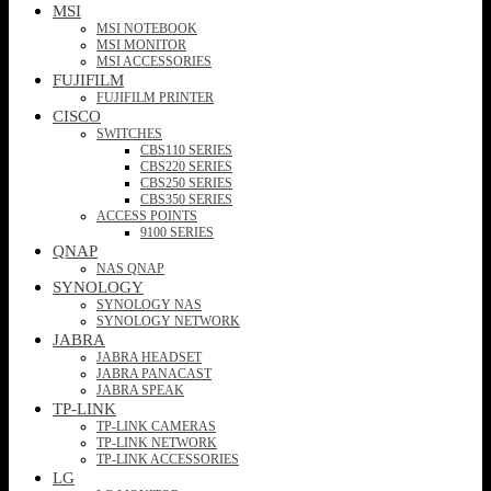
MSI
MSI NOTEBOOK
MSI MONITOR
MSI ACCESSORIES
FUJIFILM
FUJIFILM PRINTER
CISCO
SWITCHES
CBS110 SERIES
CBS220 SERIES
CBS250 SERIES
CBS350 SERIES
ACCESS POINTS
9100 SERIES
QNAP
NAS QNAP
SYNOLOGY
SYNOLOGY NAS
SYNOLOGY NETWORK
JABRA
JABRA HEADSET
JABRA PANACAST
JABRA SPEAK
TP-LINK
TP-LINK CAMERAS
TP-LINK NETWORK
TP-LINK ACCESSORIES
LG