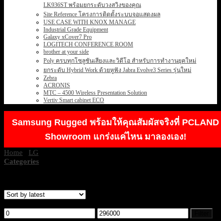
LK936ST พร้อมยกระดับวงสวิงของคุณ
Site Reference โครงการติดตั้งระบบจอแสดงผล
USE CASE WITH KNOX MANAGE
Industrial Grade Equipment
Galaxy xCover7 Pro
LOGITECH CONFERENCE ROOM
brother at your side
Poly ครบทุกโซลูชันเสียงและวิดีโอ สำหรับการทำงานยุคใหม่
ยกระดับ Hybrid Work ด้วยหูฟัง Jabra Evolve3 Series รุ่นใหม่
Zebra
ACRONIS
MTC – 4500 Wireless Presentation Solution
Vertiv Smart cabinet ECO
Samsung Rugged พร้อมให้คุณสัมผัสจริงที่ PCLAND
Showroom แกร่งแค่ไหน มาลองเอง!
Home
/
LG
/
LG MEDICAL DISPLAYS
Categories
Showing all 8 results
Filter by price
Min
Max
Filter
price
price