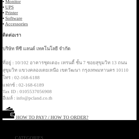
•
Monitor
•
UPS
•
Printer
•
Software
•
Accessories
ติดต่อเรา
บริษัท พีซี แลนด์ เทคโนโลยี จำกัด
ที่อยู่ : 10/102 อาคารชุดเดอะ เทรนดี้ ชั้น 7 ซอยสุขุมวิท 13 ถนน
สุขุมวิท แขวงคลองเตยเหนือ เขตวัฒนา กรุงเทพมหานคร 10110
โทร : 02-168-6188
แฟกซ์ : 02-168-6189
Tax ID : 0105537056908
อีเมล์ : info@pcland.co.th
HOW TO PAY? / HOW TO ORDER?
Copyright 2026 © Pcland Technologies All Rights Reserved
CATEGORIES