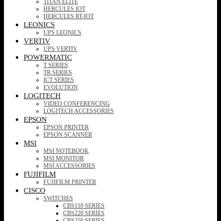
TITAN ELITE
HERCULES IOT
HERCULES RT-IOT
LEONICS
UPS LEONICS
VERTIV
UPS VERTIV
POWERMATIC
T SERIES
TR SERIES
ICT SERIES
EVOLUTION
LOGITECH
VIDEO CONFERENCING
LOGITECH ACCESSORIES
EPSON
EPSON PRINTER
EPSON SCANNER
MSI
MSI NOTEBOOK
MSI MONITOR
MSI ACCESSORIES
FUJIFILM
FUJIFILM PRINTER
CISCO
SWITCHES
CBS110 SERIES
CBS220 SERIES
CBS250 SERIES