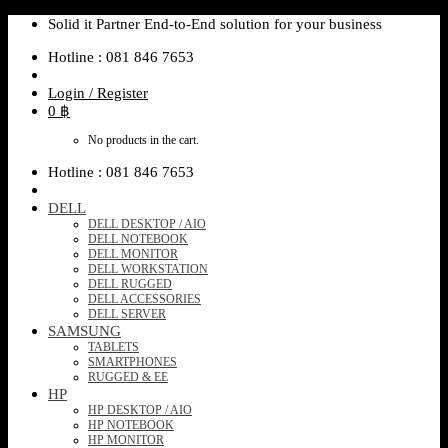
Skip
Solid it Partner End-to-End solution for your business
to
Hotline : 081 846 7653
content
Login / Register
0
฿
No products in the cart.
Hotline : 081 846 7653
DELL
DELL DESKTOP / AIO
DELL NOTEBOOK
DELL MONITOR
DELL WORKSTATION
DELL RUGGED
DELL ACCESSORIES
DELL SERVER
SAMSUNG
TABLETS
SMARTPHONES
RUGGED & EE
HP
HP DESKTOP / AIO
HP NOTEBOOK
HP MONITOR