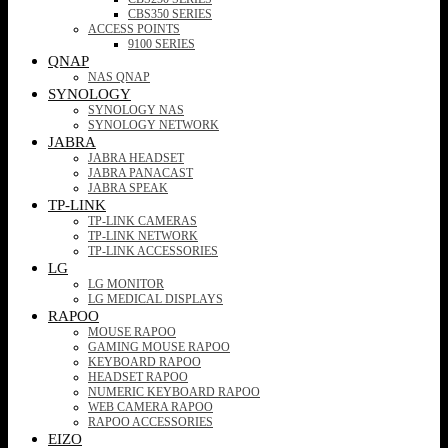
CBS350 SERIES
ACCESS POINTS
9100 SERIES
QNAP
NAS QNAP
SYNOLOGY
SYNOLOGY NAS
SYNOLOGY NETWORK
JABRA
JABRA HEADSET
JABRA PANACAST
JABRA SPEAK
TP-LINK
TP-LINK CAMERAS
TP-LINK NETWORK
TP-LINK ACCESSORIES
LG
LG MONITOR
LG MEDICAL DISPLAYS
RAPOO
MOUSE RAPOO
GAMING MOUSE RAPOO
KEYBOARD RAPOO
HEADSET RAPOO
NUMERIC KEYBOARD RAPOO
WEB CAMERA RAPOO
RAPOO ACCESSORIES
EIZO