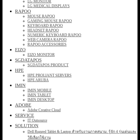
LG MONITOR
LG MEDICAL DISPLAYS
RAPOO
MOUSE RAPOO
GAMING MOUSE RAPOO
KEYBOARD RAPOO
HEADSET RAPOO
NUMERIC KEYBOARD RAPOO
WEB CAMERA RAPOO
RAPOO ACCESSORIES
EIZO
EIZO MONITOR
SGDATAPOS
SGDATAPOS PRODUCT
HPE
HPE PROLIANT SERVERS
HPE ARUBA
IMIN
IMIN MOBILE
IMIN TABLET
IMIN DESKTOP
ADOBE
Adobe Creative Cloud
SERVICE
IT Outsource
SOLUTION
Dell Rugged Tablet & Laptop สำหรับงานภาคสนาม: รู้จัก 4 รุ่นเด่นและ
วิธีเลือกใช้งาน