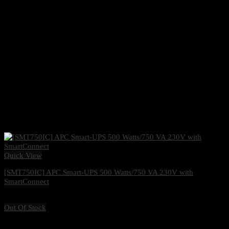
Quick View
[SMT750IC] APC Smart-UPS 500 Watts/750 VA 230V with
SmartConnect
13,000
฿
Excl. VAT 7%
Out Of Stock