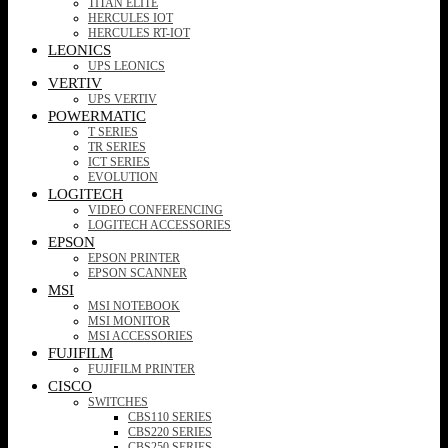
TITAN ELITE
HERCULES IOT
HERCULES RT-IOT
LEONICS
UPS LEONICS
VERTIV
UPS VERTIV
POWERMATIC
T SERIES
TR SERIES
ICT SERIES
EVOLUTION
LOGITECH
VIDEO CONFERENCING
LOGITECH ACCESSORIES
EPSON
EPSON PRINTER
EPSON SCANNER
MSI
MSI NOTEBOOK
MSI MONITOR
MSI ACCESSORIES
FUJIFILM
FUJIFILM PRINTER
CISCO
SWITCHES
CBS110 SERIES
CBS220 SERIES
CBS250 SERIES