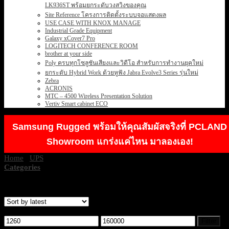
LK936ST พร้อมยกระดับวงสวิงของคุณ
Site Reference โครงการติดตั้งระบบจอแสดงผล
USE CASE WITH KNOX MANAGE
Industrial Grade Equipment
Galaxy xCover7 Pro
LOGITECH CONFERENCE ROOM
brother at your side
Poly ครบทุกโซลูชันเสียงและวิดีโอ สำหรับการทำงานยุคใหม่
ยกระดับ Hybrid Work ด้วยหูฟัง Jabra Evolve3 Series รุ่นใหม่
Zebra
ACRONIS
MTC – 4500 Wireless Presentation Solution
Vertiv Smart cabinet ECO
Samsung Rugged พร้อมให้คุณสัมผัสจริงที่ PCLAND
Showroom แกร่งแค่ไหน มาลองเอง!
Home
/
UPS
/
Page 6
Categories
Showing 61–72 of 134 results
Filter by price
Min
Max
Filter
price
price