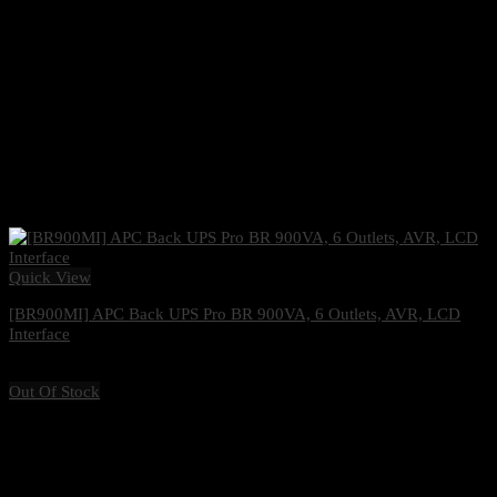
Quick View
[BR900MI] APC Back UPS Pro BR 900VA, 6 Outlets, AVR, LCD
Interface
6,700
฿
Excl. VAT 7%
Out Of Stock