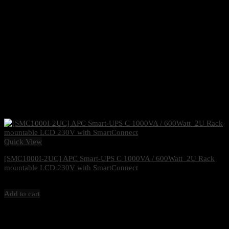
Quick View
[SMC1000I-2UC] APC Smart-UPS C 1000VA / 600Watt 2U Rack
mountable LCD 230V with SmartConnect
16,400
฿
Excl. VAT 7%
Add to cart