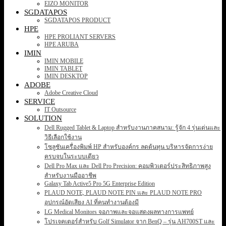
EIZO MONITOR
SGDATAPOS
SGDATAPOS PRODUCT
HPE
HPE PROLIANT SERVERS
HPE ARUBA
IMIN
IMIN MOBILE
IMIN TABLET
IMIN DESKTOP
ADOBE
Adobe Creative Cloud
SERVICE
IT Outsource
SOLUTION
Dell Rugged Tablet & Laptop สำหรับงานภาคสนาม: รู้จัก 4 รุ่นเด่นและ
วิธีเลือกใช้งาน
โซลูชันเครื่องพิมพ์ HP สำหรับองค์กร ลดต้นทุน บริหารจัดการง่าย
ครบจบในระบบเดียว
Dell Pro Max และ Dell Pro Precision: คอมพิวเตอร์ประสิทธิภาพสูง
สำหรับงานมืออาชีพ
Galaxy Tab Active5 Pro 5G Enterprise Edition
PLAUD NOTE, PLAUD NOTE PIN และ PLAUD NOTE PRO
อุปกรณ์อัดเสียง AI ที่คนทำงานต้องมี
LG Medical Monitors จอภาพและจอแสดงผลทางการแพทย์
โปรเจคเตอร์สำหรับ Golf Simulator จาก BenQ – รุ่น AH700ST และ