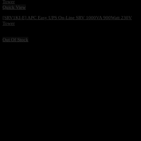
Quick View
[SRV1KI-E] APC Easy UPS On-Line SRV 1000VA 900Watt 230V
Tower
10,800
฿
Excl. VAT 7%
Out Of Stock