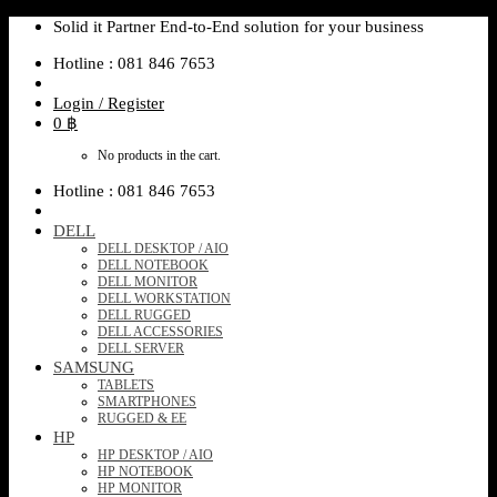
Skip
Solid it Partner End-to-End solution for your business
to
Hotline : 081 846 7653
content
Login / Register
0
฿
No products in the cart.
Hotline : 081 846 7653
DELL
DELL DESKTOP / AIO
DELL NOTEBOOK
DELL MONITOR
DELL WORKSTATION
DELL RUGGED
DELL ACCESSORIES
DELL SERVER
SAMSUNG
TABLETS
SMARTPHONES
RUGGED & EE
HP
HP DESKTOP / AIO
HP NOTEBOOK
HP MONITOR