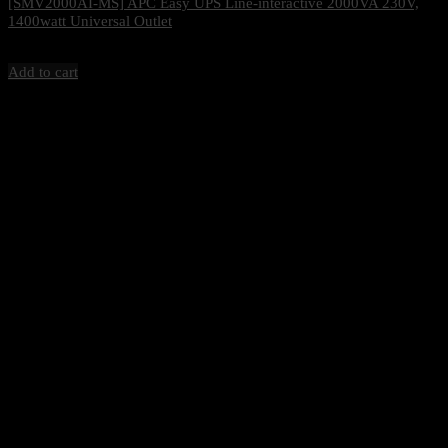
[SMV2000AI-MS] APC Easy UPS Line-interactive 2000VA 230V,
1400watt Universal Outlet
16,500
฿
Excl. VAT 7%
Add to cart