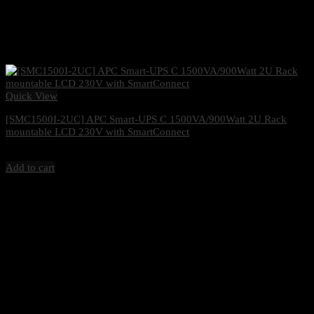
Quick View
[SMC1500I-2UC] APC Smart-UPS C 1500VA/900Watt 2U Rack
mountable LCD 230V with SmartConnect
20,000
฿
Excl. VAT 7%
Add to cart