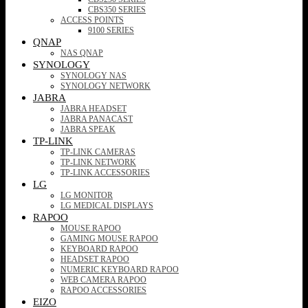
CBS350 SERIES
ACCESS POINTS
9100 SERIES
QNAP
NAS QNAP
SYNOLOGY
SYNOLOGY NAS
SYNOLOGY NETWORK
JABRA
JABRA HEADSET
JABRA PANACAST
JABRA SPEAK
TP-LINK
TP-LINK CAMERAS
TP-LINK NETWORK
TP-LINK ACCESSORIES
LG
LG MONITOR
LG MEDICAL DISPLAYS
RAPOO
MOUSE RAPOO
GAMING MOUSE RAPOO
KEYBOARD RAPOO
HEADSET RAPOO
NUMERIC KEYBOARD RAPOO
WEB CAMERA RAPOO
RAPOO ACCESSORIES
EIZO