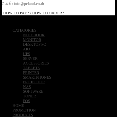
อีเมล์ : info@pcland.co.th
HOW TO PAY? / HOW TO ORDER?
Copyright 2026 © Pcland Technologies All Rights Reserved
CATEGORIES
NOTEBOOK
MONITOR
DESKTOP PC
AIO
UPS
SERVER
ACCESSORIES
TABLETS
PRINTER
SMARTPHONES
PROJECTOR
NAS
SOFTWARE
TONER
POS
HOME
PROMOTION
PRODUCTS