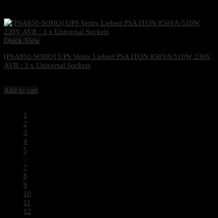
Quick View
[PSA850-SOHO] UPS Vertiv Liebert PSA ITON 850VA/510W 230V
AVR : 3 x Universal Sockets
2,250
฿
Excl. VAT 7%
Add to cart
1
2
3
4
5
6
7
8
9
10
11
12