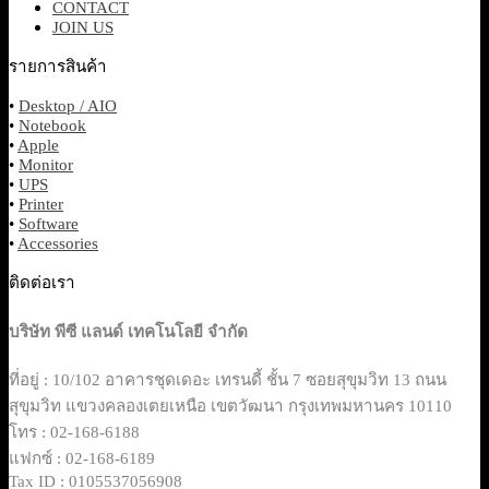
CONTACT
JOIN US
รายการสินค้า
•
Desktop / AIO
•
Notebook
•
Apple
•
Monitor
•
UPS
•
Printer
•
Software
•
Accessories
ติดต่อเรา
บริษัท พีซี แลนด์ เทคโนโลยี จำกัด
ที่อยู่ : 10/102 อาคารชุดเดอะ เทรนดี้ ชั้น 7 ซอยสุขุมวิท 13 ถนน
สุขุมวิท แขวงคลองเตยเหนือ เขตวัฒนา กรุงเทพมหานคร 10110
โทร : 02-168-6188
แฟกซ์ : 02-168-6189
Tax ID : 0105537056908