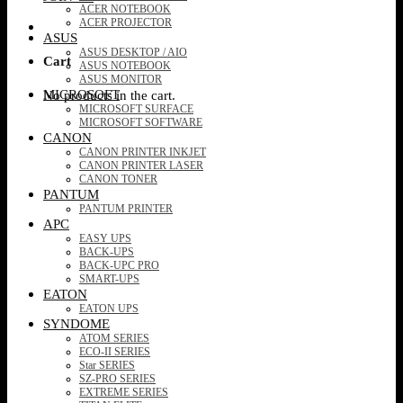
ACER NOTEBOOK
ACER PROJECTOR
ASUS
ASUS DESKTOP / AIO
Cart
ASUS NOTEBOOK
ASUS MONITOR
MICROSOFT
No products in the cart.
MICROSOFT SURFACE
MICROSOFT SOFTWARE
CANON
CANON PRINTER INKJET
CANON PRINTER LASER
CANON TONER
PANTUM
PANTUM PRINTER
APC
EASY UPS
BACK-UPS
BACK-UPC PRO
SMART-UPS
EATON
EATON UPS
SYNDOME
ATOM SERIES
ECO-II SERIES
Star SERIES
SZ-PRO SERIES
EXTREME SERIES