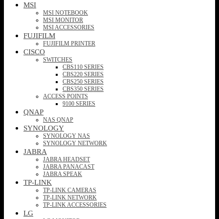
MSI
MSI NOTEBOOK
MSI MONITOR
MSI ACCESSORIES
FUJIFILM
FUJIFILM PRINTER
CISCO
SWITCHES
CBS110 SERIES
CBS220 SERIES
CBS250 SERIES
CBS350 SERIES
ACCESS POINTS
9100 SERIES
QNAP
NAS QNAP
SYNOLOGY
SYNOLOGY NAS
SYNOLOGY NETWORK
JABRA
JABRA HEADSET
JABRA PANACAST
JABRA SPEAK
TP-LINK
TP-LINK CAMERAS
TP-LINK NETWORK
TP-LINK ACCESSORIES
LG