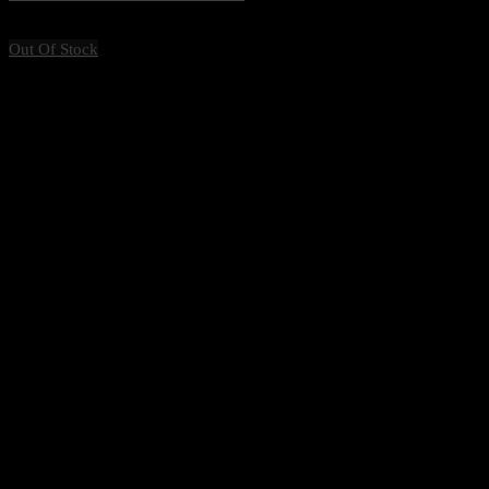
3,090
฿
Excl. VAT 7%
Out Of Stock