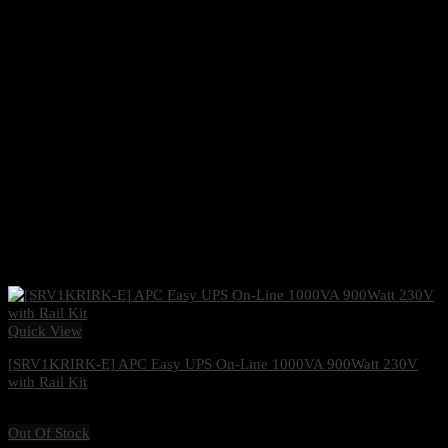
Quick View
[SRV1KRIRK-E] APC Easy UPS On-Line 1000VA 900Watt 230V
with Rail Kit
11,700
฿
Excl. VAT 7%
Out Of Stock