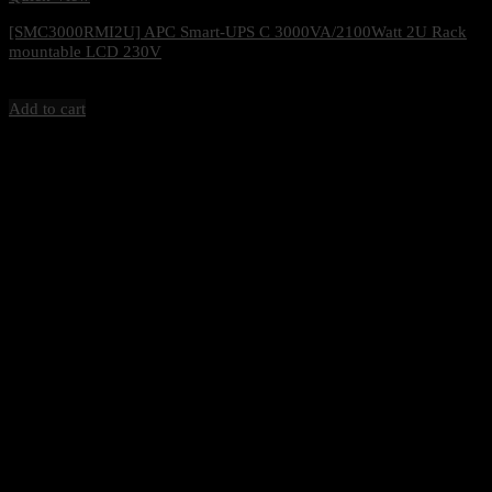
[SMC3000RMI2U] APC Smart-UPS C 3000VA/2100Watt 2U Rack
mountable LCD 230V
37,500
฿
Excl. VAT 7%
Add to cart