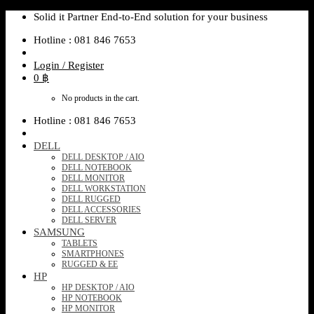
Skip
Solid it Partner End-to-End solution for your business
to
Hotline : 081 846 7653
content
Login / Register
0
฿
No products in the cart.
Hotline : 081 846 7653
DELL
DELL DESKTOP / AIO
DELL NOTEBOOK
DELL MONITOR
DELL WORKSTATION
DELL RUGGED
DELL ACCESSORIES
DELL SERVER
SAMSUNG
TABLETS
SMARTPHONES
RUGGED & EE
HP
HP DESKTOP / AIO
HP NOTEBOOK
HP MONITOR