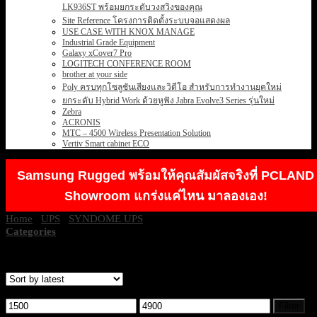
LK936ST พร้อมยกระดับวงสวิงของคุณ
Site Reference โครงการติดตั้งระบบจอแสดงผล
USE CASE WITH KNOX MANAGE
Industrial Grade Equipment
Galaxy xCover7 Pro
LOGITECH CONFERENCE ROOM
brother at your side
Poly ครบทุกโซลูชันเสียงและวิดีโอ สำหรับการทำงานยุคใหม่
ยกระดับ Hybrid Work ด้วยหูฟัง Jabra Evolve3 Series รุ่นใหม่
Zebra
ACRONIS
MTC – 4500 Wireless Presentation Solution
Vertiv Smart cabinet ECO
Samsung Rugged พร้อมให้คุณสัมผัสจริงที่ PCLAND
Showroom แกร่งแค่ไหน มาลองเอง!
Home
/
UPS
/
SYNDOME UPS
/
ECO-II SERIES
Categories
Showing all 6 results
Filter by price
Min
Max
Filter
price
price