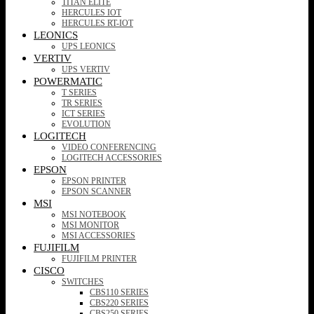
TITAN ELITE
HERCULES IOT
HERCULES RT-IOT
LEONICS
UPS LEONICS
VERTIV
UPS VERTIV
POWERMATIC
T SERIES
TR SERIES
ICT SERIES
EVOLUTION
LOGITECH
VIDEO CONFERENCING
LOGITECH ACCESSORIES
EPSON
EPSON PRINTER
EPSON SCANNER
MSI
MSI NOTEBOOK
MSI MONITOR
MSI ACCESSORIES
FUJIFILM
FUJIFILM PRINTER
CISCO
SWITCHES
CBS110 SERIES
CBS220 SERIES
CBS250 SERIES