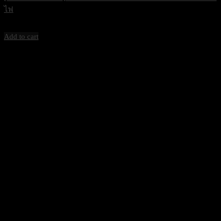
ไฟ
3,990
฿
Excl. VAT 7%
Add to cart