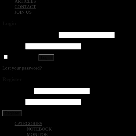
ARTICLES
CONTACT
JOIN US
Login
Username or email address
*
Password
*
Remember me
Log in
Lost your password?
Register
Email address
*
Password
*
Register
CATEGORIES
NOTEBOOK
MONITOR