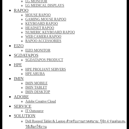
LG MONITOR
LG MEDICAL DISPLAYS
RAPOO
MOUSE RAPOO
GAMING MOUSE RAPOO
KEYBOARD RAPOO
HEADSET RAPOO
NUMERIC KEYBOARD RAPOO
WEB CAMERA RAPOO
RAPOO ACCESSORIES
EIZO
EIZO MONITOR
SGDATAPOS
SGDATAPOS PRODUCT
HPE
HPE PROLIANT SERVERS
HPE ARUBA
IMIN
IMIN MOBILE
IMIN TABLET
IMIN DESKTOP
ADOBE
Adobe Creative Cloud
SERVICE
IT Outsource
SOLUTION
Dell Rugged Tablet & Laptop สำหรับงานภาคสนาม: รู้จัก 4 รุ่นเด่นและ
วิธีเลือกใช้งาน