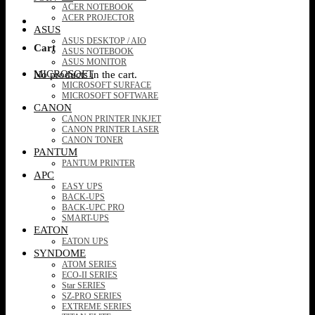
ACER NOTEBOOK
ACER PROJECTOR
ASUS
ASUS DESKTOP / AIO
Cart
ASUS NOTEBOOK
ASUS MONITOR
MICROSOFT
No products in the cart.
MICROSOFT SURFACE
MICROSOFT SOFTWARE
CANON
CANON PRINTER INKJET
CANON PRINTER LASER
CANON TONER
PANTUM
PANTUM PRINTER
APC
EASY UPS
BACK-UPS
BACK-UPC PRO
SMART-UPS
EATON
EATON UPS
SYNDOME
ATOM SERIES
ECO-II SERIES
Star SERIES
SZ-PRO SERIES
EXTREME SERIES