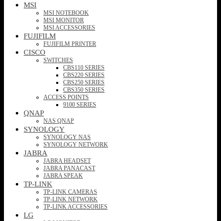
MSI
MSI NOTEBOOK
MSI MONITOR
MSI ACCESSORIES
FUJIFILM
FUJIFILM PRINTER
CISCO
SWITCHES
CBS110 SERIES
CBS220 SERIES
CBS250 SERIES
CBS350 SERIES
ACCESS POINTS
9100 SERIES
QNAP
NAS QNAP
SYNOLOGY
SYNOLOGY NAS
SYNOLOGY NETWORK
JABRA
JABRA HEADSET
JABRA PANACAST
JABRA SPEAK
TP-LINK
TP-LINK CAMERAS
TP-LINK NETWORK
TP-LINK ACCESSORIES
LG