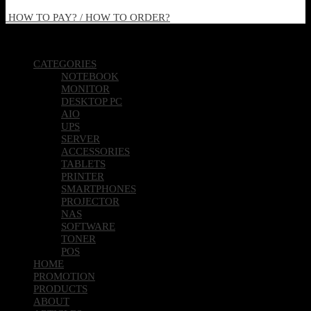
HOW TO PAY? / HOW TO ORDER?
Copyright 2026 © Pcland Technologies All Rights Reserved
CATEGORIES
NOTEBOOK
MONITOR
DESKTOP PC
AIO
UPS
SERVER
ACCESSORIES
TABLETS
PRINTER
SMARTPHONES
PROJECTOR
NAS
SOFTWARE
TONER
POS
HOME
PROMOTION
PRODUCTS
ABOUT