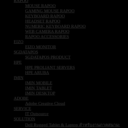
RAPOO
MOUSE RAPOO
GAMING MOUSE RAPOO
KEYBOARD RAPOO
HEADSET RAPOO
NUMERIC KEYBOARD RAPOO
WEB CAMERA RAPOO
RAPOO ACCESSORIES
EIZO
EIZO MONITOR
SGDATAPOS
SGDATAPOS PRODUCT
HPE
HPE PROLIANT SERVERS
HPE ARUBA
IMIN
IMIN MOBILE
IMIN TABLET
IMIN DESKTOP
ADOBE
Adobe Creative Cloud
SERVICE
IT Outsource
SOLUTION
Dell Rugged Tablet & Laptop สำหรับงานภาคสนาม: