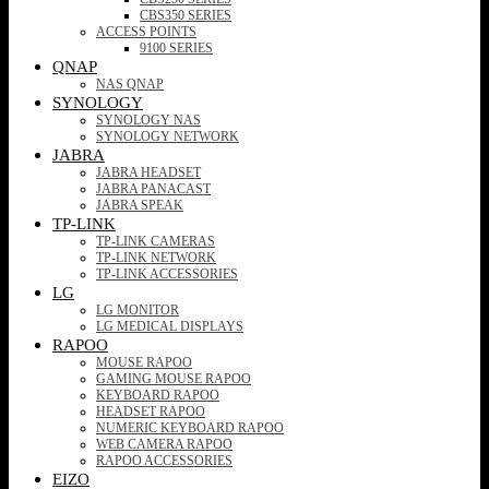
CBS350 SERIES
ACCESS POINTS
9100 SERIES
QNAP
NAS QNAP
SYNOLOGY
SYNOLOGY NAS
SYNOLOGY NETWORK
JABRA
JABRA HEADSET
JABRA PANACAST
JABRA SPEAK
TP-LINK
TP-LINK CAMERAS
TP-LINK NETWORK
TP-LINK ACCESSORIES
LG
LG MONITOR
LG MEDICAL DISPLAYS
RAPOO
MOUSE RAPOO
GAMING MOUSE RAPOO
KEYBOARD RAPOO
HEADSET RAPOO
NUMERIC KEYBOARD RAPOO
WEB CAMERA RAPOO
RAPOO ACCESSORIES
EIZO