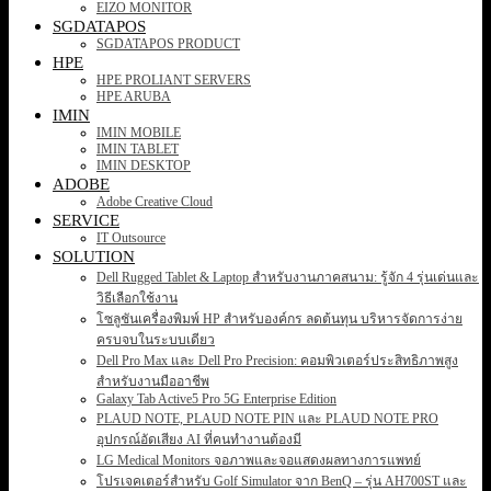
EIZO MONITOR
SGDATAPOS
SGDATAPOS PRODUCT
HPE
HPE PROLIANT SERVERS
HPE ARUBA
IMIN
IMIN MOBILE
IMIN TABLET
IMIN DESKTOP
ADOBE
Adobe Creative Cloud
SERVICE
IT Outsource
SOLUTION
Dell Rugged Tablet & Laptop สำหรับงานภาคสนาม: รู้จัก 4 รุ่นเด่นและ
วิธีเลือกใช้งาน
โซลูชันเครื่องพิมพ์ HP สำหรับองค์กร ลดต้นทุน บริหารจัดการง่าย
ครบจบในระบบเดียว
Dell Pro Max และ Dell Pro Precision: คอมพิวเตอร์ประสิทธิภาพสูง
สำหรับงานมืออาชีพ
Galaxy Tab Active5 Pro 5G Enterprise Edition
PLAUD NOTE, PLAUD NOTE PIN และ PLAUD NOTE PRO
อุปกรณ์อัดเสียง AI ที่คนทำงานต้องมี
LG Medical Monitors จอภาพและจอแสดงผลทางการแพทย์
โปรเจคเตอร์สำหรับ Golf Simulator จาก BenQ – รุ่น AH700ST และ