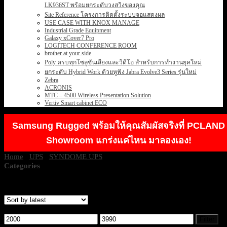
LK936ST พร้อมยกระดับวงสวิงของคุณ
Site Reference โครงการติดตั้งระบบจอแสดงผล
USE CASE WITH KNOX MANAGE
Industrial Grade Equipment
Galaxy xCover7 Pro
LOGITECH CONFERENCE ROOM
brother at your side
Poly ครบทุกโซลูชันเสียงและวิดีโอ สำหรับการทำงานยุคใหม่
ยกระดับ Hybrid Work ด้วยหูฟัง Jabra Evolve3 Series รุ่นใหม่
Zebra
ACRONIS
MTC – 4500 Wireless Presentation Solution
Vertiv Smart cabinet ECO
Samsung Rugged พร้อมให้คุณสัมผัสจริงที่ PCLAND
Showroom แกร่งแค่ไหน มาลองเอง!
Home
/
UPS
/
SYNDOME UPS
/
Star SERIES
Categories
Showing all 3 results
Filter by price
Min
Max
Filter
price
price