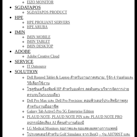
EIZO MONITOR
SGDATAPOS
SGDATAPOS PRODUCT
HPE
HPE PROLIANT SERVERS
HPE ARUBA
IMIN
IMIN MOBILE
IMIN TABLET
IMIN DESKTOP
ADOBE
Adobe Creative Cloud
SERVICE
IT Outsource
SOLUTION
Dell Rugged Tablet & Laptop สำหรับงานภาคสนาม: รู้จัก 4 รุ่นเด่นและ
วิธีเลือกใช้งาน
โซลูชันเครื่องพิมพ์ HP สำหรับองค์กร ลดต้นทุน บริหารจัดการง่าย
ครบจบในระบบเดียว
Dell Pro Max และ Dell Pro Precision: คอมพิวเตอร์ประสิทธิภาพสูง
สำหรับงานมืออาชีพ
Galaxy Tab Active5 Pro 5G Enterprise Edition
PLAUD NOTE, PLAUD NOTE PIN และ PLAUD NOTE PRO
อุปกรณ์อัดเสียง AI ที่คนทำงานต้องมี
LG Medical Monitors จอภาพและจอแสดงผลทางการแพทย์
โปรเจคเตอร์สำหรับ Golf Simulator จาก BenQ – รุ่น AH700ST และ