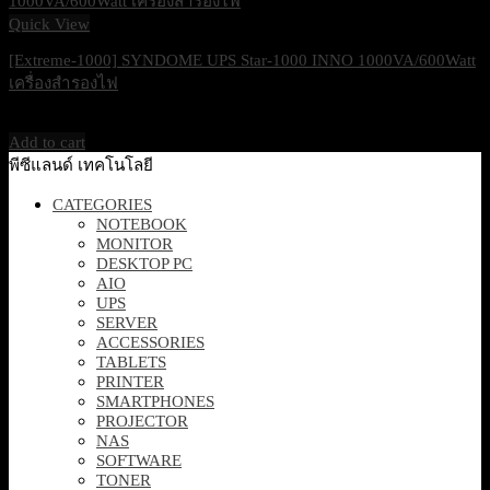
Quick View
[Extreme-1000] SYNDOME UPS Star-1000 INNO 1000VA/600Watt
เครื่องสำรองไฟ
3,990
฿
Excl. VAT 7%
Add to cart
พีซีแลนด์ เทคโนโลยี
CATEGORIES
NOTEBOOK
MONITOR
DESKTOP PC
AIO
UPS
SERVER
ACCESSORIES
TABLETS
PRINTER
SMARTPHONES
PROJECTOR
NAS
SOFTWARE
TONER