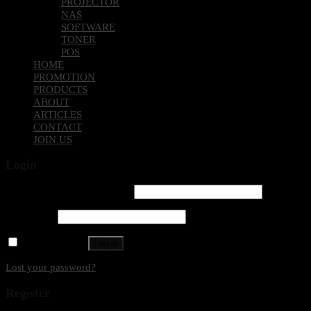
PROJECTOR
NAS
SOFTWARE
TONER
POS
HOME
PROMOTION
PRODUCTS
ABOUT
ARTICLES
CONTACT
JOIN US
Login
Username or email address
*
Password
*
Remember me
Log in
Lost your password?
Register