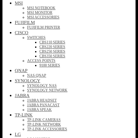
MSI
MSI NOTEBOOK
MSI MONITOR
MSI ACCESSORIES
FUJIFILM
FUJIFILM PRINTER
CISCO
SWITCHES
CBS110 SERIES
CBS220 SERIES
CBS250 SERIES
CBS350 SERIES
ACCESS POINTS
9100 SERIES
QNAP
NAS QNAP
SYNOLOGY
SYNOLOGY NAS
SYNOLOGY NETWORK
JABRA
JABRA HEADSET
JABRA PANACAST
JABRA SPEAK
TP-LINK
TP-LINK CAMERAS
TP-LINK NETWORK
TP-LINK ACCESSORIES
LG