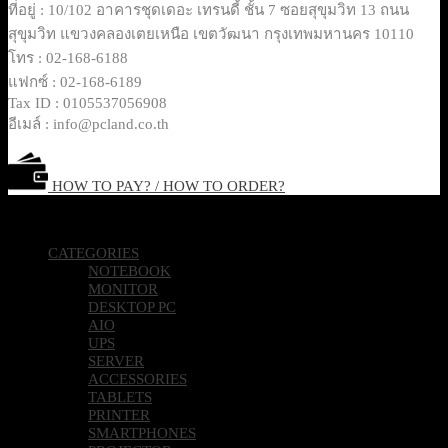
ที่อยู่ : 10/102 อาคารชุดเดอะ เทรนดี้ ชั้น 7 ซอยสุขุมวิท 13 ถนน
สุขุมวิท แขวงคลองเตยเหนือ เขตวัฒนา กรุงเทพมหานคร 10110
โทร : 02-168-6188
แฟกซ์ : 02-168-6189
Tax ID : 0105537056908
อีเมล์ : info@pcland.co.th
HOW TO PAY? / HOW TO ORDER?
Copyright 2026 © Pcland Technologies All Rights Reserved
CATEGORIES
NOTEBOOK
MONITOR
DESKTOP PC
AIO
UPS
SERVER
ACCESSORIES
TABLETS
PRINTER
SMARTPHONES