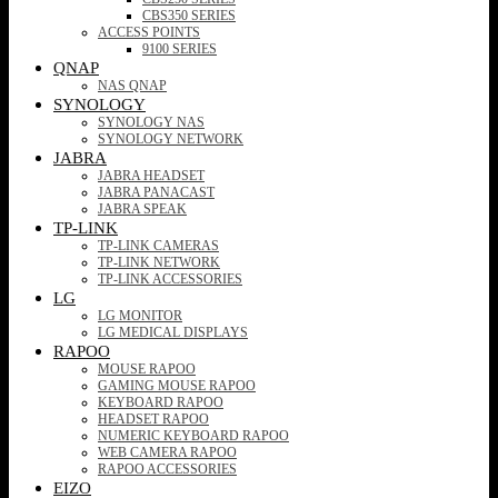
CBS350 SERIES
ACCESS POINTS
9100 SERIES
QNAP
NAS QNAP
SYNOLOGY
SYNOLOGY NAS
SYNOLOGY NETWORK
JABRA
JABRA HEADSET
JABRA PANACAST
JABRA SPEAK
TP-LINK
TP-LINK CAMERAS
TP-LINK NETWORK
TP-LINK ACCESSORIES
LG
LG MONITOR
LG MEDICAL DISPLAYS
RAPOO
MOUSE RAPOO
GAMING MOUSE RAPOO
KEYBOARD RAPOO
HEADSET RAPOO
NUMERIC KEYBOARD RAPOO
WEB CAMERA RAPOO
RAPOO ACCESSORIES
EIZO