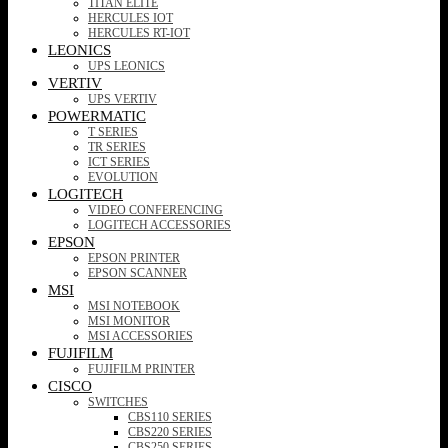
TITAN ELITE
HERCULES IOT
HERCULES RT-IOT
LEONICS
UPS LEONICS
VERTIV
UPS VERTIV
POWERMATIC
T SERIES
TR SERIES
ICT SERIES
EVOLUTION
LOGITECH
VIDEO CONFERENCING
LOGITECH ACCESSORIES
EPSON
EPSON PRINTER
EPSON SCANNER
MSI
MSI NOTEBOOK
MSI MONITOR
MSI ACCESSORIES
FUJIFILM
FUJIFILM PRINTER
CISCO
SWITCHES
CBS110 SERIES
CBS220 SERIES
CBS250 SERIES