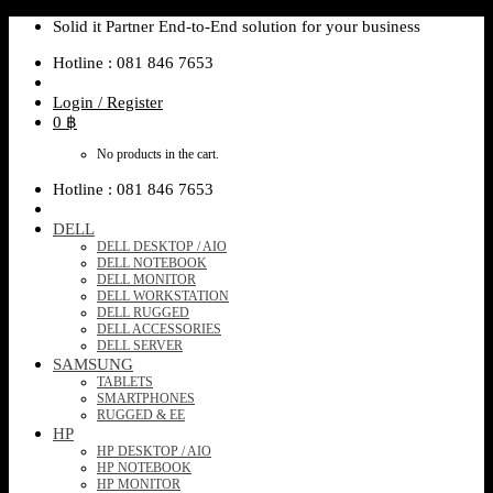
Skip
Solid it Partner End-to-End solution for your business
to
Hotline : 081 846 7653
content
Login / Register
0
฿
No products in the cart.
Hotline : 081 846 7653
DELL
DELL DESKTOP / AIO
DELL NOTEBOOK
DELL MONITOR
DELL WORKSTATION
DELL RUGGED
DELL ACCESSORIES
DELL SERVER
SAMSUNG
TABLETS
SMARTPHONES
RUGGED & EE
HP
HP DESKTOP / AIO
HP NOTEBOOK
HP MONITOR