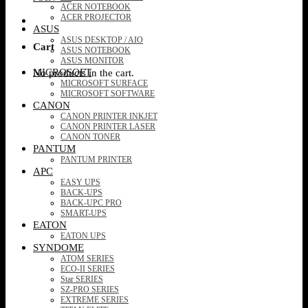
ACER NOTEBOOK
ACER PROJECTOR
ASUS
ASUS DESKTOP / AIO
Cart
ASUS NOTEBOOK
ASUS MONITOR
MICROSOFT
No products in the cart.
MICROSOFT SURFACE
MICROSOFT SOFTWARE
CANON
CANON PRINTER INKJET
CANON PRINTER LASER
CANON TONER
PANTUM
PANTUM PRINTER
APC
EASY UPS
BACK-UPS
BACK-UPC PRO
SMART-UPS
EATON
EATON UPS
SYNDOME
ATOM SERIES
ECO-II SERIES
Star SERIES
SZ-PRO SERIES
EXTREME SERIES