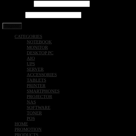
Email address
*
Password
*
Register
CATEGORIES
NOTEBOOK
MONITOR
DESKTOP PC
AIO
UPS
SERVER
ACCESSORIES
TABLETS
PRINTER
SMARTPHONES
PROJECTOR
NAS
SOFTWARE
TONER
POS
HOME
PROMOTION
PRODUCTS