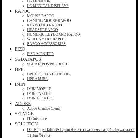
LG MONITOR
LG MEDICAL DISPLAYS
RAPOO
MOUSE RAPOO
GAMING MOUSE RAPOO
KEYBOARD RAPOO
HEADSET RAPOO
NUMERIC KEYBOARD RAPOO
WEB CAMERA RAPOO
RAPOO ACCESSORIES
EIZO
EIZO MONITOR
SGDATAPOS
SGDATAPOS PRODUCT
HPE
HPE PROLIANT SERVERS
HPE ARUBA
IMIN
IMIN MOBILE
IMIN TABLET
IMIN DESKTOP
ADOBE
Adobe Creative Cloud
SERVICE
IT Outsource
SOLUTION
Dell Rugged Tablet & Laptop สำหรับงานภาคสนาม: รู้จัก 4 รุ่นเด่นและ
วิธีเลือกใช้งาน