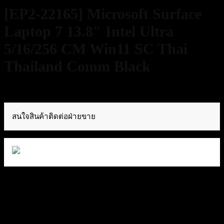
[EP2-22165] Microsoft Surface
Laptop 7 13.8″ Intel Ultra
5/16/256 CM Win11 SC Thai
Thailand Comm Black
53,700
฿
Excl. VAT 7%
สนใจสินค้าติดต่อฝ่ายขาย
15 in stock
[EP2-22165] Microsoft Surface Laptop 7 13.8″ Intel Ultra