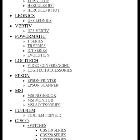
TITAN ELITE
HERCULES IOT
HERCULES RT-IOT
LEONICS
UPS LEONICS
VERTIV
UPS VERTIV
POWERMATIC
T SERIES
TR SERIES
ICT SERIES
EVOLUTION
LOGITECH
VIDEO CONFERENCING
LOGITECH ACCESSORIES
EPSON
EPSON PRINTER
EPSON SCANNER
MSI
MSI NOTEBOOK
MSI MONITOR
MSI ACCESSORIES
FUJIFILM
FUJIFILM PRINTER
CISCO
SWITCHES
CBS110 SERIES
CBS220 SERIES
CBS250 SERIES