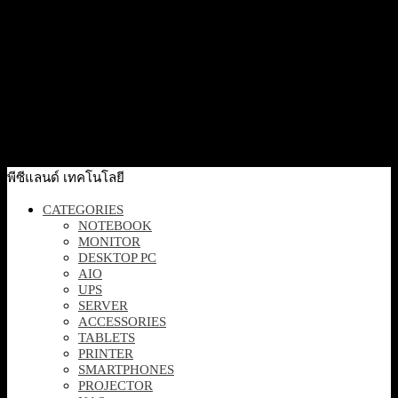
83,500
฿
Excl. VAT 7%
Add to cart
Quick View
[EP2-22910] Microsoft Surface Laptop 7 15.0″
CU7/32/1T CM Win11 SC Thai Thailand Comm Black
90,000
฿
Excl. VAT 7%
Read more
พีซีแลนด์ เทคโนโลยี
CATEGORIES
NOTEBOOK
MONITOR
DESKTOP PC
AIO
UPS
SERVER
ACCESSORIES
TABLETS
PRINTER
SMARTPHONES
PROJECTOR