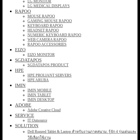
LG MONITOR
LG MEDICAL DISPLAYS
RAPOO
MOUSE RAPOO
GAMING MOUSE RAPOO
KEYBOARD RAPOO
HEADSET RAPOO
NUMERIC KEYBOARD RAPOO
WEB CAMERA RAPOO
RAPOO ACCESSORIES
EIZO
EIZO MONITOR
SGDATAPOS
SGDATAPOS PRODUCT
HPE
HPE PROLIANT SERVERS
HPE ARUBA
IMIN
IMIN MOBILE
IMIN TABLET
IMIN DESKTOP
ADOBE
Adobe Creative Cloud
SERVICE
IT Outsource
SOLUTION
Dell Rugged Tablet & Laptop สำหรับงานภาคสนาม: รู้จัก 4 รุ่นเด่นและ
วิธีเลือกใช้งาน