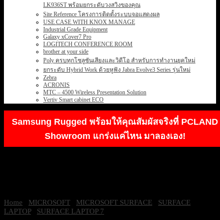
LK936ST พร้อมยกระดับวงสวิงของคุณ
Site Reference โครงการติดตั้งระบบจอแสดงผล
USE CASE WITH KNOX MANAGE
Industrial Grade Equipment
Galaxy xCover7 Pro
LOGITECH CONFERENCE ROOM
brother at your side
Poly ครบทุกโซลูชันเสียงและวิดีโอ สำหรับการทำงานยุคใหม่
ยกระดับ Hybrid Work ด้วยหูฟัง Jabra Evolve3 Series รุ่นใหม่
Zebra
ACRONIS
MTC – 4500 Wireless Presentation Solution
Vertiv Smart cabinet ECO
Samsung Rugged พร้อมให้คุณสัมผัสจริงที่ PCLAND
Showroom แกร่งแค่ไหน มาลองเอง!
Home
/
MICROSOFT
/
MICROSOFT SURFACE
/
SURFACE
LAPTOP
/
SURFACE LAPTOP 7