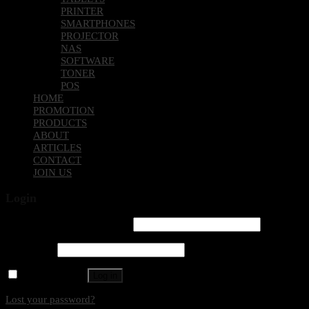
PRINTER
SMARTPHONES
PROJECTOR
NAS
SOFTWARE
TONER
POS
HOME
PROMOTION
PRODUCTS
ABOUT
ARTICLES
CONTACT
JOIN US
Login
Username or email address
*
Password
*
Remember me
Log in
Lost your password?