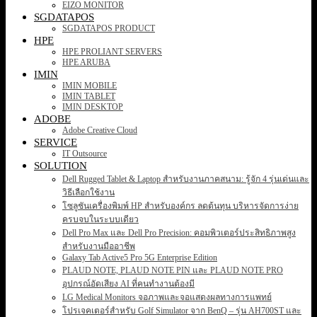
EIZO MONITOR
SGDATAPOS
SGDATAPOS PRODUCT
HPE
HPE PROLIANT SERVERS
HPE ARUBA
IMIN
IMIN MOBILE
IMIN TABLET
IMIN DESKTOP
ADOBE
Adobe Creative Cloud
SERVICE
IT Outsource
SOLUTION
Dell Rugged Tablet & Laptop สำหรับงานภาคสนาม: รู้จัก 4 รุ่นเด่นและ
วิธีเลือกใช้งาน
โซลูชันเครื่องพิมพ์ HP สำหรับองค์กร ลดต้นทุน บริหารจัดการง่าย
ครบจบในระบบเดียว
Dell Pro Max และ Dell Pro Precision: คอมพิวเตอร์ประสิทธิภาพสูง
สำหรับงานมืออาชีพ
Galaxy Tab Active5 Pro 5G Enterprise Edition
PLAUD NOTE, PLAUD NOTE PIN และ PLAUD NOTE PRO
อุปกรณ์อัดเสียง AI ที่คนทำงานต้องมี
LG Medical Monitors จอภาพและจอแสดงผลทางการแพทย์
โปรเจคเตอร์สำหรับ Golf Simulator จาก BenQ – รุ่น AH700ST และ