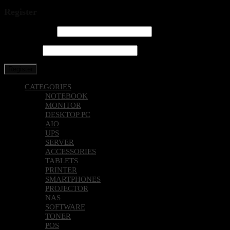
Register
Email address
*
Password
*
Register
CATEGORIES
NOTEBOOK
MONITOR
DESKTOP PC
AIO
UPS
SERVER
ACCESSORIES
TABLETS
PRINTER
SMARTPHONES
PROJECTOR
NAS
SOFTWARE
TONER
POS