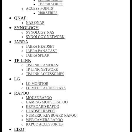
CBS350 SERIES
ACCESS POINTS
9100 SERIES
QNAP
NAS QNAP
SYNOLOGY
SYNOLOGY NAS
SYNOLOGY NETWORK
JABRA
JABRA HEADSET
JABRA PANACAST
JABRA SPEAK
TP-LINK
TP-LINK CAMERAS
TP-LINK NETWORK
TP-LINK ACCESSORIES
LG
LG MONITOR
LG MEDICAL DISPLAYS
RAPOO
MOUSE RAPOO
GAMING MOUSE RAPOO
KEYBOARD RAPOO
HEADSET RAPOO
NUMERIC KEYBOARD RAPOO
WEB CAMERA RAPOO
RAPOO ACCESSORIES
EIZO