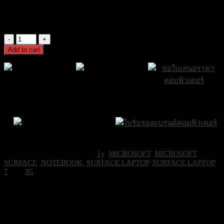
5/16/256 CM Win11 SC Thai Thailand Comm Black
53,700
฿
Excl. VAT 7%
[EP2-
22165]
Add to cart
Microsoft
Surface
Laptop
7
13.8"
ส่งฟรีกรุงเทพและ
ส่งด่วน Sameday
ขอใบเสนอราคา
Intel
ปริมณฑล
ภายใน 24 ชั่วโมง
Ultra
5/16/256
CM
Brand Certifications
Win11
ราคาถูกที่สุด
SC
SKU:
EP2-22165
Categories:
1y
,
MICROSOFT
,
MICROSOFT
Thai
SURFACE
,
NOTEBOOK
,
SURFACE LAPTOP
,
SURFACE LAPTOP
Thailand
7
Tag:
IG
Comm
Black
quantity