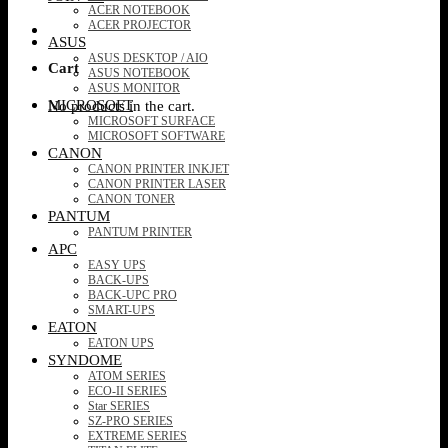
ACER NOTEBOOK
ACER PROJECTOR
ASUS
ASUS DESKTOP / AIO
Cart
ASUS NOTEBOOK
ASUS MONITOR
MICROSOFT
No products in the cart.
MICROSOFT SURFACE
MICROSOFT SOFTWARE
CANON
CANON PRINTER INKJET
CANON PRINTER LASER
CANON TONER
PANTUM
PANTUM PRINTER
APC
EASY UPS
BACK-UPS
BACK-UPC PRO
SMART-UPS
EATON
EATON UPS
SYNDOME
ATOM SERIES
ECO-II SERIES
Star SERIES
SZ-PRO SERIES
EXTREME SERIES