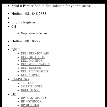
Skip
Solid it Partner End-to-End solution for your business
to
Hotline : 081 846 7653
content
Login / Register
0
฿
No products in the cart.
Hotline : 081 846 7653
DELL
DELL DESKTOP / AIO
DELL NOTEBOOK
DELL MONITOR
DELL WORKSTATION
DELL RUGGED
DELL ACCESSORIES
DELL SERVER
SAMSUNG
TABLETS
SMARTPHONES
RUGGED & EE
HP
HP DESKTOP / AIO
HP NOTEBOOK
HP MONITOR