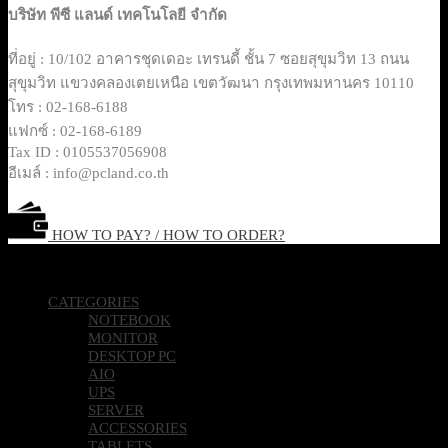
บริษัท พีซี แลนด์ เทคโนโลยี จำกัด
ที่อยู่ : 10/102 อาคารชุดเดอะ เทรนดี้ ชั้น 7 ซอยสุขุมวิท 13 ถนน
สุขุมวิท แขวงคลองเตยเหนือ เขตวัฒนา กรุงเทพมหานคร 10110
โทร : 02-168-6188
แฟกซ์ : 02-168-6189
Tax ID : 0105537056908
อีเมล์ : info@pcland.co.th
HOW TO PAY? / HOW TO ORDER?
Copyright 2026 © Pcland Technologies All Rights Reserved
CATEGORIES
NOTEBOOK
MONITOR
DESKTOP PC
AIO
UPS
SERVER
ACCESSORIES
TABLETS