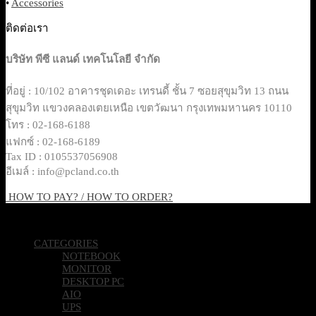
•
Accessories
ติดต่อเรา
บริษัท พีซี แลนด์ เทคโนโลยี จำกัด
ที่อยู่ : 10/102 อาคารชุดเดอะ เทรนดี้ ชั้น 7 ซอยสุขุมวิท 13 ถนน
สุขุมวิท แขวงคลองเตยเหนือ เขตวัฒนา กรุงเทพมหานคร 10110
โทร : 02-168-6188
แฟกซ์ : 02-168-6189
Tax ID : 0105537056908
อีเมล์ : info@pcland.co.th
HOW TO PAY? / HOW TO ORDER?
Copyright 2026 © Pcland Technologies All Rights Reserved
CATEGORIES
NOTEBOOK
MONITOR
DESKTOP PC
AIO
UPS