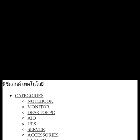
[D8YP0PT#AKL] PC HP ProDesk 4 Mini G1i U5-225T
16GB(2×8) 512GB W11P ( Bundle 3 Years onsite )
42,400
฿
Excl. VAT 7%
Add to cart
Quick View
[D8YP1PT#AKL] PC HP ProDesk 4 Tower G1i U5-235
16GB(2×8) 512GB W11H6 ( Bundle 3 Years onsite )
37,000
฿
Excl. VAT 7%
Add to cart
พีซีแลนด์ เทคโนโลยี
CATEGORIES
NOTEBOOK
MONITOR
DESKTOP PC
AIO
UPS
SERVER
ACCESSORIES