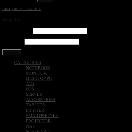
Lost your password?
Register
Email address
*
Password
*
Register
CATEGORIES
NOTEBOOK
MONITOR
DESKTOP PC
AIO
UPS
SERVER
ACCESSORIES
TABLETS
PRINTER
SMARTPHONES
PROJECTOR
NAS
SOFTWARE