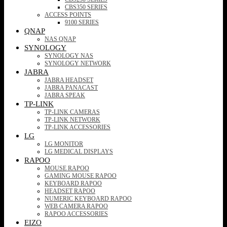
CBS350 SERIES
ACCESS POINTS
9100 SERIES
QNAP
NAS QNAP
SYNOLOGY
SYNOLOGY NAS
SYNOLOGY NETWORK
JABRA
JABRA HEADSET
JABRA PANACAST
JABRA SPEAK
TP-LINK
TP-LINK CAMERAS
TP-LINK NETWORK
TP-LINK ACCESSORIES
LG
LG MONITOR
LG MEDICAL DISPLAYS
RAPOO
MOUSE RAPOO
GAMING MOUSE RAPOO
KEYBOARD RAPOO
HEADSET RAPOO
NUMERIC KEYBOARD RAPOO
WEB CAMERA RAPOO
RAPOO ACCESSORIES
EIZO