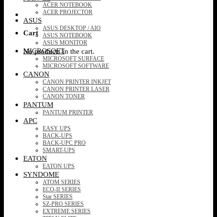
ACER NOTEBOOK
ACER PROJECTOR
ASUS
ASUS DESKTOP / AIO
Cart
ASUS NOTEBOOK
ASUS MONITOR
MICROSOFT
No products in the cart.
MICROSOFT SURFACE
MICROSOFT SOFTWARE
CANON
CANON PRINTER INKJET
CANON PRINTER LASER
CANON TONER
PANTUM
PANTUM PRINTER
APC
EASY UPS
BACK-UPS
BACK-UPC PRO
SMART-UPS
EATON
EATON UPS
SYNDOME
ATOM SERIES
ECO-II SERIES
Star SERIES
SZ-PRO SERIES
EXTREME SERIES