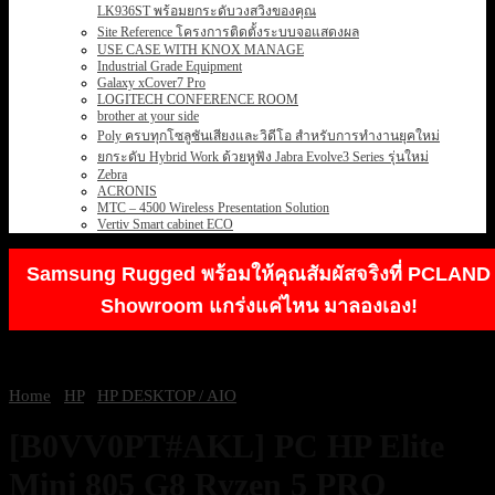
LK936ST พร้อมยกระดับวงสวิงของคุณ
Site Reference โครงการติดตั้งระบบจอแสดงผล
USE CASE WITH KNOX MANAGE
Industrial Grade Equipment
Galaxy xCover7 Pro
LOGITECH CONFERENCE ROOM
brother at your side
Poly ครบทุกโซลูชันเสียงและวิดีโอ สำหรับการทำงานยุคใหม่
ยกระดับ Hybrid Work ด้วยหูฟัง Jabra Evolve3 Series รุ่นใหม่
Zebra
ACRONIS
MTC – 4500 Wireless Presentation Solution
Vertiv Smart cabinet ECO
Samsung Rugged พร้อมให้คุณสัมผัสจริงที่ PCLAND
Showroom แกร่งแค่ไหน มาลองเอง!
Home
/
HP
/
HP DESKTOP / AIO
[B0VV0PT#AKL] PC HP Elite
Mini 805 G8 Ryzen 5 PRO