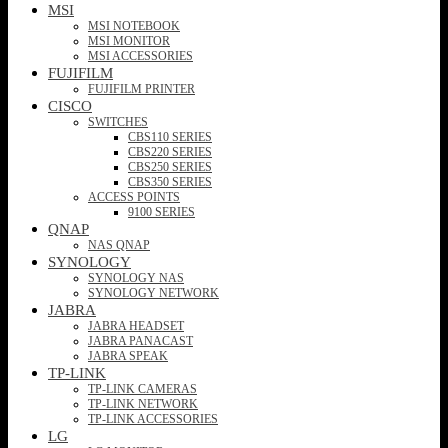
MSI
MSI NOTEBOOK
MSI MONITOR
MSI ACCESSORIES
FUJIFILM
FUJIFILM PRINTER
CISCO
SWITCHES
CBS110 SERIES
CBS220 SERIES
CBS250 SERIES
CBS350 SERIES
ACCESS POINTS
9100 SERIES
QNAP
NAS QNAP
SYNOLOGY
SYNOLOGY NAS
SYNOLOGY NETWORK
JABRA
JABRA HEADSET
JABRA PANACAST
JABRA SPEAK
TP-LINK
TP-LINK CAMERAS
TP-LINK NETWORK
TP-LINK ACCESSORIES
LG