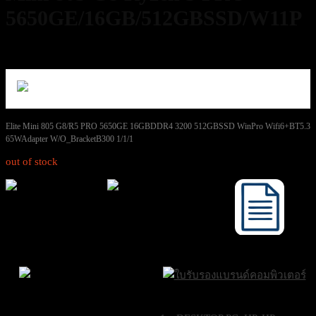
5650GE/16GB/512GBSSD/W11P
19,300
฿
Excl. VAT 7%
Elite Mini 805 G8/R5 PRO 5650GE 16GBDDR4 3200 512GBSSD WinPro Wifi6+BT5.3
65WAdapter W/O_BracketB300 1/1/1
out of stock
ส่งฟรีกรุงเทพและ
ส่งด่วน Sameday
ปริมณฑล
ภายใน 24 ชั่วโมง
ขอใบเสนอราคา
Brand Certifications
ราคาถูกที่สุด