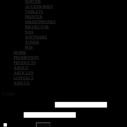
SERVER
ACCESSORIES
TABLETS
PRINTER
SMARTPHONES
PROJECTOR
NAS
SOFTWARE
TONER
POS
HOME
PROMOTION
PRODUCTS
ABOUT
ARTICLES
CONTACT
JOIN US
Login
Username or email address
*
Password
*
Remember me
Log in