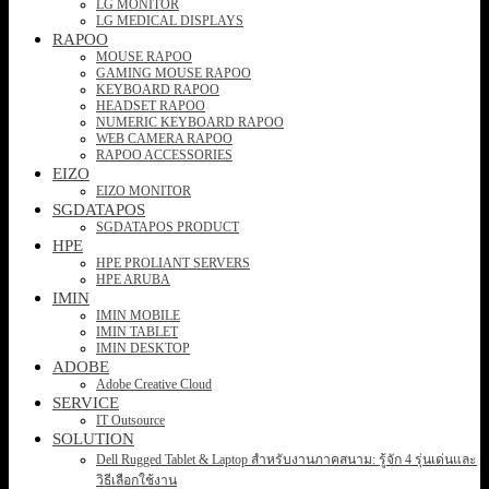
LG MONITOR
LG MEDICAL DISPLAYS
RAPOO
MOUSE RAPOO
GAMING MOUSE RAPOO
KEYBOARD RAPOO
HEADSET RAPOO
NUMERIC KEYBOARD RAPOO
WEB CAMERA RAPOO
RAPOO ACCESSORIES
EIZO
EIZO MONITOR
SGDATAPOS
SGDATAPOS PRODUCT
HPE
HPE PROLIANT SERVERS
HPE ARUBA
IMIN
IMIN MOBILE
IMIN TABLET
IMIN DESKTOP
ADOBE
Adobe Creative Cloud
SERVICE
IT Outsource
SOLUTION
Dell Rugged Tablet & Laptop สำหรับงานภาคสนาม: รู้จัก 4 รุ่นเด่นและ
วิธีเลือกใช้งาน