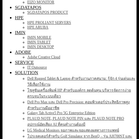
EIZO MONITOR
SGDATAPOS
SGDATAPOS PRODUCT
HPE
HPE PROLIANT SERVERS
HPE ARUBA
IMIN
IMIN MOBILE
IMIN TABLET
IMIN DESKTOP
ADOBE
Adobe Creative Cloud
SERVICE
IT Outsource
SOLUTION
Dell Rugged Tablet & Laptop สำหรับงานภาคสนาม: รู้จัก 4 รุ่นเด่นและ
วิธีเลือกใช้งาน
โซลูชันเครื่องพิมพ์ HP สำหรับองค์กร ลดต้นทุน บริหารจัดการง่าย
ครบจบในระบบเดียว
Dell Pro Max และ Dell Pro Precision: คอมพิวเตอร์ประสิทธิภาพสูง
สำหรับงานมืออาชีพ
Galaxy Tab Active5 Pro 5G Enterprise Edition
PLAUD NOTE, PLAUD NOTE PIN และ PLAUD NOTE PRO
อุปกรณ์อัดเสียง AI ที่คนทำงานต้องมี
LG Medical Monitors จอภาพและจอแสดงผลทางการแพทย์
โปรเจคเตอร์สำหรับ Golf Simulator จาก BenQ – รุ่น AH700ST และ