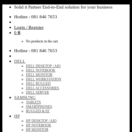
Skip
Solid it Partner End-to-End solution for your business
to
Hotline : 081 846 7653
content
Login / Register
0
฿
No products in the cart.
Hotline : 081 846 7653
DELL
DELL DESKTOP / AIO
DELL NOTEBOOK
DELL MONITOR
DELL WORKSTATION
DELL RUGGED
DELL ACCESSORIES
DELL SERVER
SAMSUNG
TABLETS
SMARTPHONES
RUGGED & EE
HP
HP DESKTOP / AIO
HP NOTEBOOK
HP MONITOR