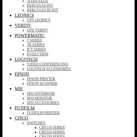
TITAN ELITE
HERCULES IOT
HERCULES RT-IOT
LEONICS
UPS LEONICS
VERTIV
UPS VERTIV
POWERMATIC
T SERIES
TR SERIES
ICT SERIES
EVOLUTION
LOGITECH
VIDEO CONFERENCING
LOGITECH ACCESSORIES
EPSON
EPSON PRINTER
EPSON SCANNER
MSI
MSI NOTEBOOK
MSI MONITOR
MSI ACCESSORIES
FUJIFILM
FUJIFILM PRINTER
CISCO
SWITCHES
CBS110 SERIES
CBS220 SERIES
CBS250 SERIES