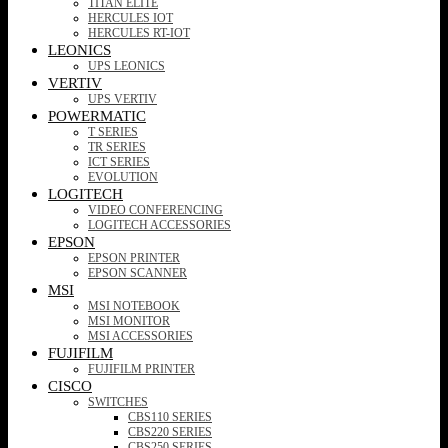
TITAN ELITE
HERCULES IOT
HERCULES RT-IOT
LEONICS
UPS LEONICS
VERTIV
UPS VERTIV
POWERMATIC
T SERIES
TR SERIES
ICT SERIES
EVOLUTION
LOGITECH
VIDEO CONFERENCING
LOGITECH ACCESSORIES
EPSON
EPSON PRINTER
EPSON SCANNER
MSI
MSI NOTEBOOK
MSI MONITOR
MSI ACCESSORIES
FUJIFILM
FUJIFILM PRINTER
CISCO
SWITCHES
CBS110 SERIES
CBS220 SERIES
CBS250 SERIES