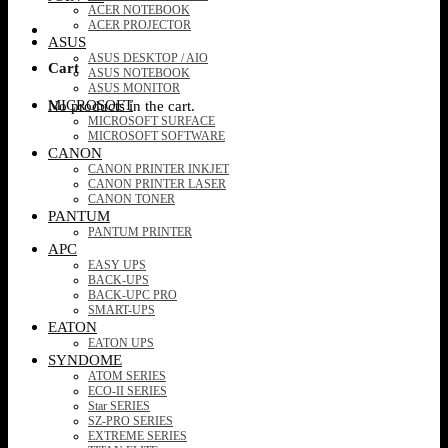
ACER NOTEBOOK
ACER PROJECTOR
ASUS
ASUS DESKTOP / AIO
Cart
ASUS NOTEBOOK
ASUS MONITOR
MICROSOFT
No products in the cart.
MICROSOFT SURFACE
MICROSOFT SOFTWARE
CANON
CANON PRINTER INKJET
CANON PRINTER LASER
CANON TONER
PANTUM
PANTUM PRINTER
APC
EASY UPS
BACK-UPS
BACK-UPC PRO
SMART-UPS
EATON
EATON UPS
SYNDOME
ATOM SERIES
ECO-II SERIES
Star SERIES
SZ-PRO SERIES
EXTREME SERIES