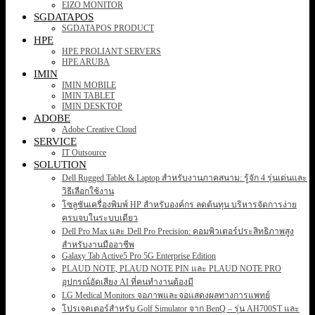
EIZO MONITOR
SGDATAPOS
SGDATAPOS PRODUCT
HPE
HPE PROLIANT SERVERS
HPE ARUBA
IMIN
IMIN MOBILE
IMIN TABLET
IMIN DESKTOP
ADOBE
Adobe Creative Cloud
SERVICE
IT Outsource
SOLUTION
Dell Rugged Tablet & Laptop สำหรับงานภาคสนาม: รู้จัก 4 รุ่นเด่นและ
วิธีเลือกใช้งาน
โซลูชันเครื่องพิมพ์ HP สำหรับองค์กร ลดต้นทุน บริหารจัดการง่าย
ครบจบในระบบเดียว
Dell Pro Max และ Dell Pro Precision: คอมพิวเตอร์ประสิทธิภาพสูง
สำหรับงานมืออาชีพ
Galaxy Tab Active5 Pro 5G Enterprise Edition
PLAUD NOTE, PLAUD NOTE PIN และ PLAUD NOTE PRO
อุปกรณ์อัดเสียง AI ที่คนทำงานต้องมี
LG Medical Monitors จอภาพและจอแสดงผลทางการแพทย์
โปรเจคเตอร์สำหรับ Golf Simulator จาก BenQ – รุ่น AH700ST และ