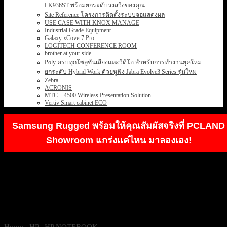
LK936ST พร้อมยกระดับวงสวิงของคุณ
Site Reference โครงการติดตั้งระบบจอแสดงผล
USE CASE WITH KNOX MANAGE
Industrial Grade Equipment
Galaxy xCover7 Pro
LOGITECH CONFERENCE ROOM
brother at your side
Poly ครบทุกโซลูชันเสียงและวิดีโอ สำหรับการทำงานยุคใหม่
ยกระดับ Hybrid Work ด้วยหูฟัง Jabra Evolve3 Series รุ่นใหม่
Zebra
ACRONIS
MTC – 4500 Wireless Presentation Solution
Vertiv Smart cabinet ECO
Samsung Rugged พร้อมให้คุณสัมผัสจริงที่ PCLAND
Showroom แกร่งแค่ไหน มาลองเอง!
Home
/
HP
/
HP NOTEBOOK