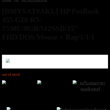
[B90YSAT#AKL] HP ProBook
455 G10 R5-
7530U/8GB/512SSD/15″
FHD/DOS/Mouse + Bag/1/1/1
16,400
฿
Excl. VAT 7%
out of stock
ส่งฟรีกรุงเทพและ
ส่งด่วน Sameday
ขอใบเสนอราคา
ปริมณฑล
ภายใน 24 ชั่วโมง