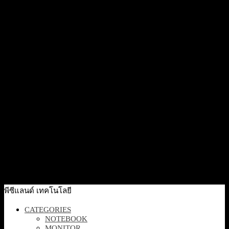
73,000
฿
Excl. VAT 7%
Out Of Stock
Quick View
[C2RS1PT#AKL] HP ZBook Ultra 14 G1a RAIMP385 14″
OLED/ 32GB/512SSD/W11P6 NG PRE/3/3/3
79,000
฿
Excl. VAT 7%
Out Of Stock
Quick View
[D3YL0PT#AKL] Notebook HP 250R G10 15.6″ C5-120U
16GB 512GB W11H6 1/1/0
33,100
฿
Excl. VAT 7%
Add to cart
พีซีแลนด์ เทคโนโลยี
CATEGORIES
NOTEBOOK
MONITOR