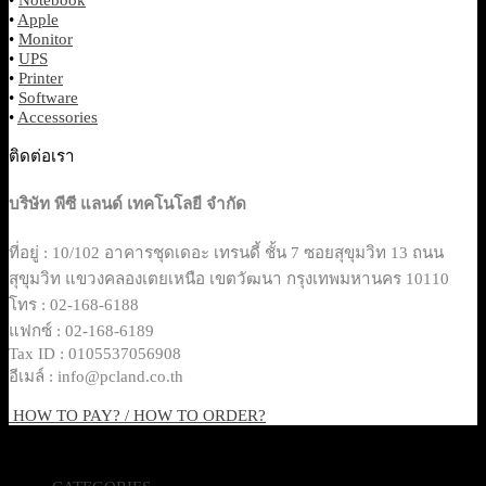
•
Apple
•
Monitor
•
UPS
•
Printer
•
Software
•
Accessories
ติดต่อเรา
บริษัท พีซี แลนด์ เทคโนโลยี จำกัด
ที่อยู่ : 10/102 อาคารชุดเดอะ เทรนดี้ ชั้น 7 ซอยสุขุมวิท 13 ถนน
สุขุมวิท แขวงคลองเตยเหนือ เขตวัฒนา กรุงเทพมหานคร 10110
โทร : 02-168-6188
แฟกซ์ : 02-168-6189
Tax ID : 0105537056908
อีเมล์ : info@pcland.co.th
HOW TO PAY? / HOW TO ORDER?
Copyright 2026 © Pcland Technologies All Rights Reserved