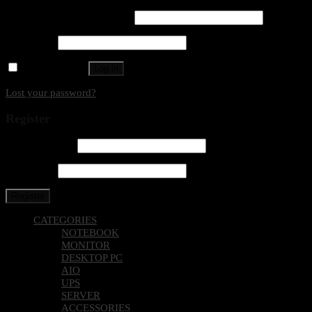
Username or email address
*
Password
*
Remember me
Log in
Lost your password?
Register
Email address
*
Password
*
Register
CATEGORIES
NOTEBOOK
MONITOR
DESKTOP PC
AIO
UPS
SERVER
ACCESSORIES