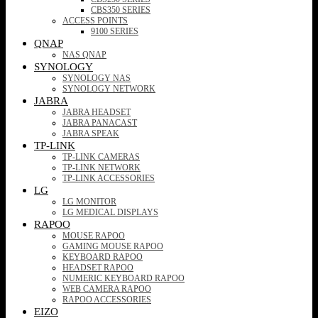
CBS350 SERIES
ACCESS POINTS
9100 SERIES
QNAP
NAS QNAP
SYNOLOGY
SYNOLOGY NAS
SYNOLOGY NETWORK
JABRA
JABRA HEADSET
JABRA PANACAST
JABRA SPEAK
TP-LINK
TP-LINK CAMERAS
TP-LINK NETWORK
TP-LINK ACCESSORIES
LG
LG MONITOR
LG MEDICAL DISPLAYS
RAPOO
MOUSE RAPOO
GAMING MOUSE RAPOO
KEYBOARD RAPOO
HEADSET RAPOO
NUMERIC KEYBOARD RAPOO
WEB CAMERA RAPOO
RAPOO ACCESSORIES
EIZO