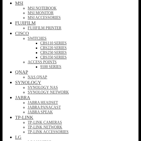
MSI
MSI NOTEBOOK
MSI MONITOR
MSI ACCESSORIES
FUJIFILM
FUJIFILM PRINTER
CISCO
SWITCHES
CBS110 SERIES
CBS220 SERIES
CBS250 SERIES
CBS350 SERIES
ACCESS POINTS
9100 SERIES
QNAP
NAS QNAP
SYNOLOGY
SYNOLOGY NAS
SYNOLOGY NETWORK
JABRA
JABRA HEADSET
JABRA PANACAST
JABRA SPEAK
TP-LINK
TP-LINK CAMERAS
TP-LINK NETWORK
TP-LINK ACCESSORIES
LG