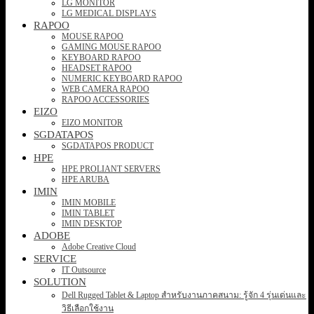
LG MONITOR
LG MEDICAL DISPLAYS
RAPOO
MOUSE RAPOO
GAMING MOUSE RAPOO
KEYBOARD RAPOO
HEADSET RAPOO
NUMERIC KEYBOARD RAPOO
WEB CAMERA RAPOO
RAPOO ACCESSORIES
EIZO
EIZO MONITOR
SGDATAPOS
SGDATAPOS PRODUCT
HPE
HPE PROLIANT SERVERS
HPE ARUBA
IMIN
IMIN MOBILE
IMIN TABLET
IMIN DESKTOP
ADOBE
Adobe Creative Cloud
SERVICE
IT Outsource
SOLUTION
Dell Rugged Tablet & Laptop สำหรับงานภาคสนาม: รู้จัก 4 รุ่นเด่นและ
วิธีเลือกใช้งาน