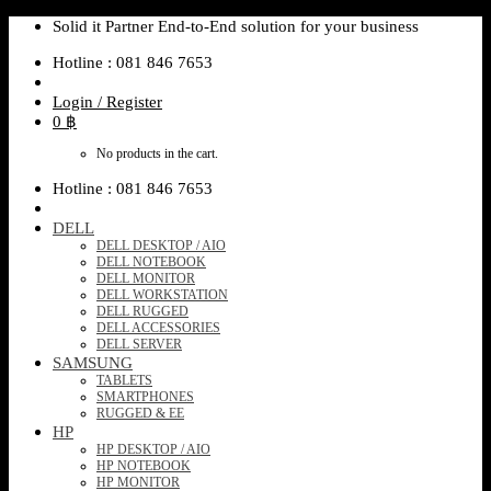
Skip
Solid it Partner End-to-End solution for your business
to
Hotline : 081 846 7653
content
Login / Register
0
฿
No products in the cart.
Hotline : 081 846 7653
DELL
DELL DESKTOP / AIO
DELL NOTEBOOK
DELL MONITOR
DELL WORKSTATION
DELL RUGGED
DELL ACCESSORIES
DELL SERVER
SAMSUNG
TABLETS
SMARTPHONES
RUGGED & EE
HP
HP DESKTOP / AIO
HP NOTEBOOK
HP MONITOR