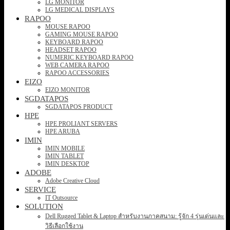
LG MONITOR
LG MEDICAL DISPLAYS
RAPOO
MOUSE RAPOO
GAMING MOUSE RAPOO
KEYBOARD RAPOO
HEADSET RAPOO
NUMERIC KEYBOARD RAPOO
WEB CAMERA RAPOO
RAPOO ACCESSORIES
EIZO
EIZO MONITOR
SGDATAPOS
SGDATAPOS PRODUCT
HPE
HPE PROLIANT SERVERS
HPE ARUBA
IMIN
IMIN MOBILE
IMIN TABLET
IMIN DESKTOP
ADOBE
Adobe Creative Cloud
SERVICE
IT Outsource
SOLUTION
Dell Rugged Tablet & Laptop สำหรับงานภาคสนาม: รู้จัก 4 รุ่นเด่นและ
วิธีเลือกใช้งาน