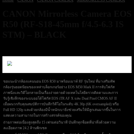
CANON Mirrorless Camera EOS
R50 (RF-S18-45mm f/4.5-6.3 IS
STM) – BLACK
23,500
฿
Excl. VAT 7%
ขอแนะนำกล้องแคนนอน EOS R50 มาพร้อมเมาท์ RF รุ่นใหม่ ที่มาเสริมทัพ
กล้องรุ่นยอดนิยมของเหล่าบล็อกเกอร์อย่าง EOS M50 Mark II การจับโฟกัส
ภาพนิ่งและวิดีโอกลายเป็นเรื่องง่ายดายด้วยเทคโนโลยีตรวจติดตามและการ
รับรู้เชิงลึกของระบบออโต้โฟกัส EOS iTR AF X และ Dual Pixel CMOS AF II
เมื่อผนวกกับคุณสมบัติการบันทึกวิดีโอในระดับ 4K 30p (6K oversampled) หรือ
Full HD 120p และด้วยกล้องมีน้ำหนักเบายิ่งช่วยเสริมให้มีลูกเล่นมากขึ้นในการ
แสดงความสามารถในการสร้างสรรค์ของคุณ
ถ่ายภาพต่อเนื่องสูงสุดถึง 15 เฟรมต่อวินาที บันทึกทุกช็อตที่น่าทึ่งด้วยความ
ละเอียดภาพ 24.2 ล้านพิกเซล