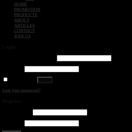
HOME
PROMOTION
PRODUCTS
ABOUT
ARTICLES
CONTACT
JOIN US
Login
Username or email address
*
Password
*
Remember me
Log in
Lost your password?
Register
Email address
*
Password
*