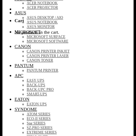
ACER NOTEBOOK
ACER PROJECTOR
ASUS
ASUS DESKTOP / AIO
Cart
ASUS NOTEBOOK
ASUS MONITOR
MICROSOFT
No products in the cart.
MICROSOFT SURFACE
MICROSOFT SOFTWARE
CANON
CANON PRINTER INKJET
CANON PRINTER LASER
CANON TONER
PANTUM
PANTUM PRINTER
APC
EASY UPS
BACK-UPS
BACK-UPC PRO
SMART-UPS
EATON
EATON UPS
SYNDOME
ATOM SERIES
ECO-II SERIES
Star SERIES
SZ-PRO SERIES
EXTREME SERIES