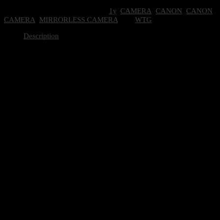
-
SKU:
0101-100-2501
Categories:
1y
,
CAMERA
,
CANON
,
CANON
BLACK
CAMERA
,
MIRRORLESS CAMERA
Tag:
WTG
quantity
Description
คุณสมบัติ
One-Sh
โหมดเอเอฟ
Servo
Spot A
การเลือกจุดเอเอฟ
(above
1/2/3,
จุดระบบเอเอฟ
Up to
Built-in Flash
Availa
ระยะโฟกัสที่ใกล้ที่สุด (ซม.)
20 (A
15 (M
ความเร็วในการถ่ายภาพต่อเนื่อง (ภาพต่อวินาที) (สูงสุด)
Electr
Electr
ซุมดิจิตอล
Digita
ขนาด (ไม่รวมที่ยื่นออกมา) (มม.) (โดยประมาณ.)
116.3 
ระบบไดรฟ์
Leads