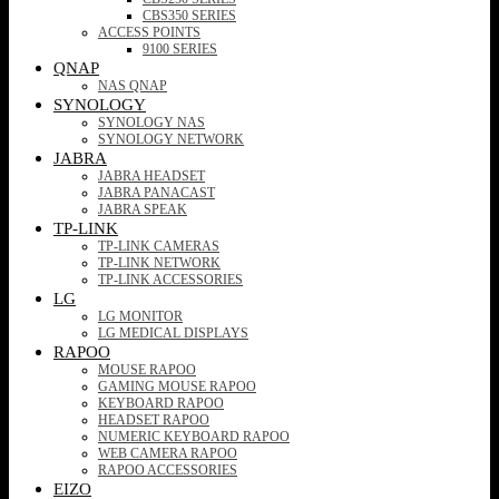
CBS350 SERIES
ACCESS POINTS
9100 SERIES
QNAP
NAS QNAP
SYNOLOGY
SYNOLOGY NAS
SYNOLOGY NETWORK
JABRA
JABRA HEADSET
JABRA PANACAST
JABRA SPEAK
TP-LINK
TP-LINK CAMERAS
TP-LINK NETWORK
TP-LINK ACCESSORIES
LG
LG MONITOR
LG MEDICAL DISPLAYS
RAPOO
MOUSE RAPOO
GAMING MOUSE RAPOO
KEYBOARD RAPOO
HEADSET RAPOO
NUMERIC KEYBOARD RAPOO
WEB CAMERA RAPOO
RAPOO ACCESSORIES
EIZO