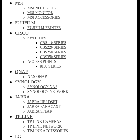
MSI
MSI NOTEBOOK
MSI MONITOR
MSI ACCESSORIES
FUJIFILM
FUJIFILM PRINTER
CISCO
SWITCHES
CBS110 SERIES
CBS220 SERIES
CBS250 SERIES
CBS350 SERIES
ACCESS POINTS
9100 SERIES
QNAP
NAS QNAP
SYNOLOGY
SYNOLOGY NAS
SYNOLOGY NETWORK
JABRA
JABRA HEADSET
JABRA PANACAST
JABRA SPEAK
TP-LINK
TP-LINK CAMERAS
TP-LINK NETWORK
TP-LINK ACCESSORIES
LG