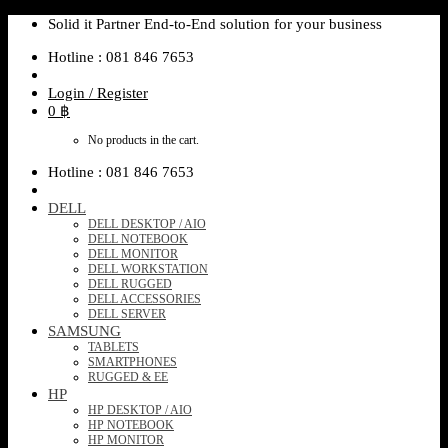
Skip
Solid it Partner End-to-End solution for your business
to
Hotline : 081 846 7653
content
Login / Register
0
฿
No products in the cart.
Hotline : 081 846 7653
DELL
DELL DESKTOP / AIO
DELL NOTEBOOK
DELL MONITOR
DELL WORKSTATION
DELL RUGGED
DELL ACCESSORIES
DELL SERVER
SAMSUNG
TABLETS
SMARTPHONES
RUGGED & EE
HP
HP DESKTOP / AIO
HP NOTEBOOK
HP MONITOR