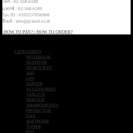
โทร : 02-168-6188
แฟกซ์ : 02-168-6189
Tax ID : 0105537056908
อีเมล์ : info@pcland.co.th
HOW TO PAY? / HOW TO ORDER?
Copyright 2026 © Pcland Technologies All Rights Reserved
CATEGORIES
NOTEBOOK
MONITOR
DESKTOP PC
AIO
UPS
SERVER
ACCESSORIES
TABLETS
PRINTER
SMARTPHONES
PROJECTOR
NAS
SOFTWARE
TONER
POS