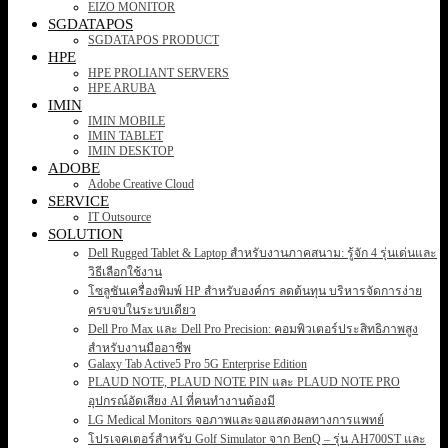
EIZO MONITOR
SGDATAPOS
SGDATAPOS PRODUCT
HPE
HPE PROLIANT SERVERS
HPE ARUBA
IMIN
IMIN MOBILE
IMIN TABLET
IMIN DESKTOP
ADOBE
Adobe Creative Cloud
SERVICE
IT Outsource
SOLUTION
Dell Rugged Tablet & Laptop สำหรับงานภาคสนาม: รู้จัก 4 รุ่นเด่นและ
วิธีเลือกใช้งาน
โซลูชันเครื่องพิมพ์ HP สำหรับองค์กร ลดต้นทุน บริหารจัดการง่าย
ครบจบในระบบเดียว
Dell Pro Max และ Dell Pro Precision: คอมพิวเตอร์ประสิทธิภาพสูง
สำหรับงานมืออาชีพ
Galaxy Tab Active5 Pro 5G Enterprise Edition
PLAUD NOTE, PLAUD NOTE PIN และ PLAUD NOTE PRO
อุปกรณ์อัดเสียง AI ที่คนทำงานต้องมี
LG Medical Monitors จอภาพและจอแสดงผลทางการแพทย์
โปรเจคเตอร์สำหรับ Golf Simulator จาก BenQ – รุ่น AH700ST และ