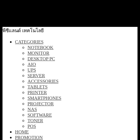
[SE2426H] Dell 24 Monitor 23.8″ 1920 x 1080 at 144Hz
2,990
฿
Excl. VAT 7%
Add to cart
พีซีแลนด์ เทคโนโลยี
CATEGORIES
NOTEBOOK
MONITOR
DESKTOP PC
AIO
UPS
SERVER
ACCESSORIES
TABLETS
PRINTER
SMARTPHONES
PROJECTOR
NAS
SOFTWARE
TONER
POS
HOME
PROMOTION