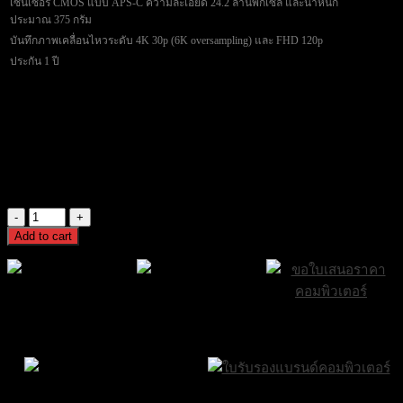
เซนเซอร์ CMOS แบบ APS-C ความละเอียด 24.2 ล้านพิกเซล และน้ำหนัก
ประมาณ 375 กรัม
บันทึกภาพเคลื่อนไหวระดับ 4K 30p (6K oversampling) และ FHD 120p
ประกัน 1 ปี
14 in stock
CANON Mirrorless Camera EOS R50 (RF-S18-45mm f/4.5-6.3
IS STM) – BLACK
23,500
฿
Excl. VAT 7%
CANON
Mirrorless
Add to cart
Camera
EOS
R50
(RF-
S18-
ส่งฟรีกรุงเทพและ
ส่งด่วน Sameday
ขอใบเสนอราคา
45mm
ปริมณฑล
ภายใน 24 ชั่วโมง
f/4.5-
6.3
IS
Brand Certifications
STM)
ราคาถูกที่สุด