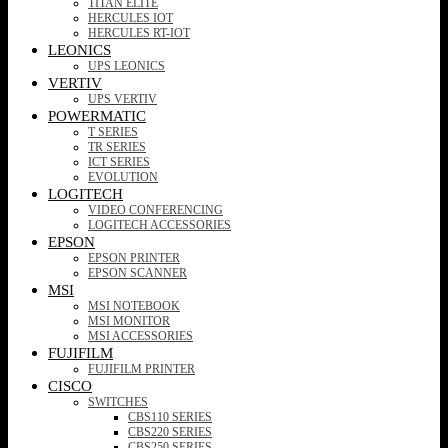
TITAN ELITE
HERCULES IOT
HERCULES RT-IOT
LEONICS
UPS LEONICS
VERTIV
UPS VERTIV
POWERMATIC
T SERIES
TR SERIES
ICT SERIES
EVOLUTION
LOGITECH
VIDEO CONFERENCING
LOGITECH ACCESSORIES
EPSON
EPSON PRINTER
EPSON SCANNER
MSI
MSI NOTEBOOK
MSI MONITOR
MSI ACCESSORIES
FUJIFILM
FUJIFILM PRINTER
CISCO
SWITCHES
CBS110 SERIES
CBS220 SERIES
CBS250 SERIES