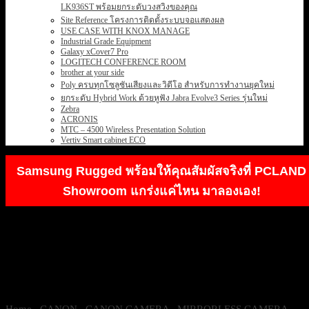
LK936ST พร้อมยกระดับวงสวิงของคุณ
Site Reference โครงการติดตั้งระบบจอแสดงผล
USE CASE WITH KNOX MANAGE
Industrial Grade Equipment
Galaxy xCover7 Pro
LOGITECH CONFERENCE ROOM
brother at your side
Poly ครบทุกโซลูชันเสียงและวิดีโอ สำหรับการทำงานยุคใหม่
ยกระดับ Hybrid Work ด้วยหูฟัง Jabra Evolve3 Series รุ่นใหม่
Zebra
ACRONIS
MTC – 4500 Wireless Presentation Solution
Vertiv Smart cabinet ECO
Samsung Rugged พร้อมให้คุณสัมผัสจริงที่ PCLAND
Showroom แกร่งแค่ไหน มาลองเอง!
Home
/
CANON
/
CANON CAMERA
/
MIRRORLESS CAMERA