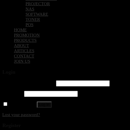
PROJECTOR
NAS
SOFTWARE
TONER
POS
HOME
PROMOTION
PRODUCTS
ABOUT
ARTICLES
CONTACT
JOIN US
Login
Username or email address
*
Password
*
Remember me
Log in
Lost your password?
Register