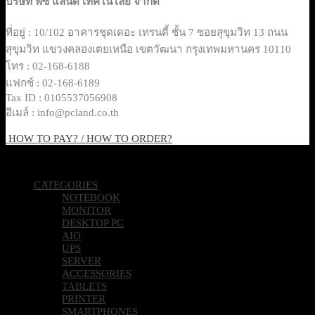
บริษัท พีซี แลนด์ เทคโนโลยี จำกัด
ที่อยู่ : 10/102 อาคารชุดเดอะ เทรนดี้ ชั้น 7 ซอยสุขุมวิท 13 ถนน
สุขุมวิท แขวงคลองเตยเหนือ เขตวัฒนา กรุงเทพมหานคร 10110
โทร : 02-168-6188
แฟกซ์ : 02-168-6189
Tax ID : 0105537056908
อีเมล์ : info@pcland.co.th
HOW TO PAY? / HOW TO ORDER?
Copyright 2026 © Pcland Technologies All Rights Reserved
CATEGORIES
NOTEBOOK
MONITOR
DESKTOP PC
AIO
UPS
SERVER
ACCESSORIES
TABLETS
PRINTER
SMARTPHONES