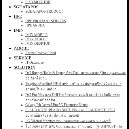
EIZO MONITOR
SGDATAPOS
SGDATAPOS PRODUCT
HPE
HPE PROLIANT SERVERS
HPE ARUBA
IMIN
IMIN MOBILE
IMIN TABLET
IMIN DESKTOP
ADOBE
Adobe Creative Cloud
SERVICE
IT Outsource
SOLUTION
Dell Rugged Tablet & Laptop สำหรับงานภาคสนาม: รู้จัก 4 รุ่นเด่นและ
วิธีเลือกใช้งาน
โซลูชันเครื่องพิมพ์ HP สำหรับองค์กร ลดต้นทุน บริหารจัดการง่าย
ครบจบในระบบเดียว
Dell Pro Max และ Dell Pro Precision: คอมพิวเตอร์ประสิทธิภาพสูง
สำหรับงานมืออาชีพ
Galaxy Tab Active5 Pro 5G Enterprise Edition
PLAUD NOTE, PLAUD NOTE PIN และ PLAUD NOTE PRO
อุปกรณ์อัดเสียง AI ที่คนทำงานต้องมี
LG Medical Monitors จอภาพและจอแสดงผลทางการแพทย์
โปรเจคเตอร์สำหรับ Golf Simulator จาก BenQ – รุ่น AH700ST และ