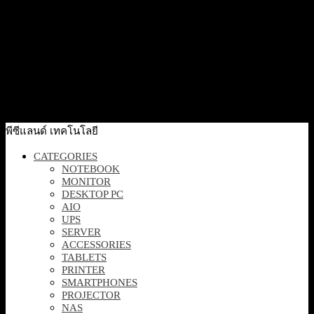
Quick View
[CPE220] Omada by Tp-link 2.4GHz 300Mbps 12dBi
Outdoor CPE
2,290
฿
Excl. VAT 7%
Out Of Stock
พีซีแลนด์ เทคโนโลยี
CATEGORIES
NOTEBOOK
MONITOR
DESKTOP PC
AIO
UPS
SERVER
ACCESSORIES
TABLETS
PRINTER
SMARTPHONES
PROJECTOR
NAS