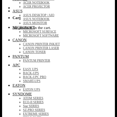
ACER NOTEBOOK
ACER PROJECTOR
ASUS
ASUS DESKTOP / AIO
Cart
ASUS NOTEBOOK
ASUS MONITOR
MICROSOFT
No products in the cart.
MICROSOFT SURFACE
MICROSOFT SOFTWARE
CANON
CANON PRINTER INKJET
CANON PRINTER LASER
CANON TONER
PANTUM
PANTUM PRINTER
APC
EASY UPS
BACK-UPS
BACK-UPC PRO
SMART-UPS
EATON
EATON UPS
SYNDOME
ATOM SERIES
ECO-II SERIES
Star SERIES
SZ-PRO SERIES
EXTREME SERIES