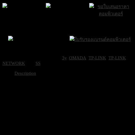
ส่งฟรีกรุงเทพและ
ส่งด่วน Sameday
ขอใบเสนอราคา
ปริมณฑล
ภายใน 24 ชั่วโมง
Brand Certifications
ราคาถูกที่สุด
SKU:
TPL-CPE710
Categories:
3y
,
OMADA
,
TP-LINK
,
TP-LINK
NETWORK
Tag:
SS
Description
HARDWARE FEATURES
Processor
Qualcomm 750MHz CPU, M
Memory
128 MB DDR2 RAM, 16 MB
Interface
1 10/100/1000 Mbps Shield
1 Reset Button