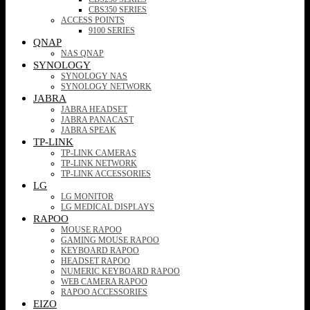
CBS350 SERIES
ACCESS POINTS
9100 SERIES
QNAP
NAS QNAP
SYNOLOGY
SYNOLOGY NAS
SYNOLOGY NETWORK
JABRA
JABRA HEADSET
JABRA PANACAST
JABRA SPEAK
TP-LINK
TP-LINK CAMERAS
TP-LINK NETWORK
TP-LINK ACCESSORIES
LG
LG MONITOR
LG MEDICAL DISPLAYS
RAPOO
MOUSE RAPOO
GAMING MOUSE RAPOO
KEYBOARD RAPOO
HEADSET RAPOO
NUMERIC KEYBOARD RAPOO
WEB CAMERA RAPOO
RAPOO ACCESSORIES
EIZO