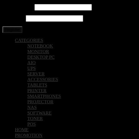
Email address
*
Password
*
Register
CATEGORIES
NOTEBOOK
MONITOR
DESKTOP PC
AIO
UPS
SERVER
ACCESSORIES
TABLETS
PRINTER
SMARTPHONES
PROJECTOR
NAS
SOFTWARE
TONER
POS
HOME
PROMOTION