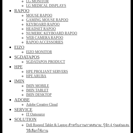
LG MONITOR
LG MEDICAL DISPLAYS
RAPOO
MOUSE RAPOO
GAMING MOUSE RAPOO
KEYBOARD RAPOO
HEADSET RAPOO
NUMERIC KEYBOARD RAPOO
WEB CAMERA RAPOO
RAPOO ACCESSORIES
EIZO
EIZO MONITOR
SGDATAPOS
SGDATAPOS PRODUCT
HPE
HPE PROLIANT SERVERS
HPE ARUBA
IMIN
IMIN MOBILE
IMIN TABLET
IMIN DESKTOP
ADOBE
Adobe Creative Cloud
SERVICE
IT Outsource
SOLUTION
Dell Rugged Tablet & Laptop สำหรับงานภาคสนาม: รู้จัก 4 รุ่นเด่นและ
วิธีเลือกใช้งาน