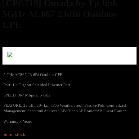
[CPE710] Omada by Tp-link
5GHz AC867 23dBi Outdoor
CPE
2,980
฿
Excl. VAT 7%
5 GHz AC867 23 dBi Outdoor CPE
Port: 1 × Gigabit Shielded Ethernet Port
SPEED: 867 Mbps at 5 GHz
FEATURE: 23 dBi, 30+ km, IP65 Weatherproof, Passive PoE, Centralized
Management, Spectrum Analyzer, AP/Client/AP Router/AP Client Router
Warranty 3 Years
out of stock