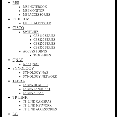
MSI
MSI NOTEBOOK
MSI MONITOR
MSI ACCESSORIES
FUJIFILM
FUJIFILM PRINTER
CISCO
SWITCHES
CBS110 SERIES
CBS220 SERIES
CBS250 SERIES
CBS350 SERIES
ACCESS POINTS
9100 SERIES
QNAP
NAS QNAP
SYNOLOGY
SYNOLOGY NAS
SYNOLOGY NETWORK
JABRA
JABRA HEADSET
JABRA PANACAST
JABRA SPEAK
TP-LINK
TP-LINK CAMERAS
TP-LINK NETWORK
TP-LINK ACCESSORIES
LG