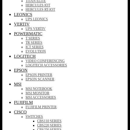
TITAN ELITE
HERCULES IOT
HERCULES RT-IOT
LEONICS
UPS LEONICS
VERTIV
UPS VERTIV
POWERMATIC
T SERIES
TR SERIES
ICT SERIES
EVOLUTION
LOGITECH
VIDEO CONFERENCING
LOGITECH ACCESSORIES
EPSON
EPSON PRINTER
EPSON SCANNER
MSI
MSI NOTEBOOK
MSI MONITOR
MSI ACCESSORIES
FUJIFILM
FUJIFILM PRINTER
CISCO
SWITCHES
CBS110 SERIES
CBS220 SERIES
CBS250 SERIES