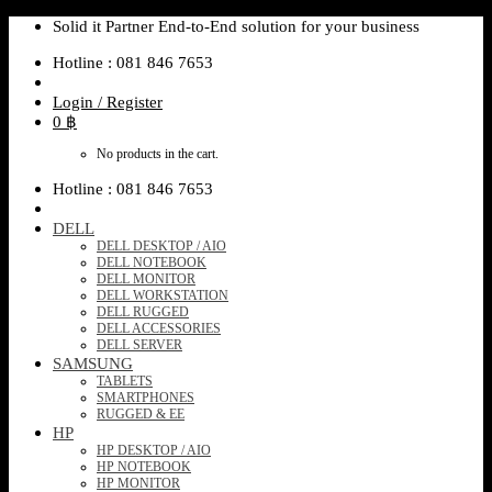
Skip
Solid it Partner End-to-End solution for your business
to
Hotline : 081 846 7653
content
Login / Register
0
฿
No products in the cart.
Hotline : 081 846 7653
DELL
DELL DESKTOP / AIO
DELL NOTEBOOK
DELL MONITOR
DELL WORKSTATION
DELL RUGGED
DELL ACCESSORIES
DELL SERVER
SAMSUNG
TABLETS
SMARTPHONES
RUGGED & EE
HP
HP DESKTOP / AIO
HP NOTEBOOK
HP MONITOR