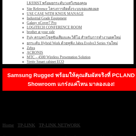
LK936ST พร้อมยกระดับวงสวิงของคุณ
Site Reference โครงการติดตั้งระบบจอแสดงผล
USE CASE WITH KNOX MANAGE
Industrial Grade Equipment
Galaxy xCover7 Pro
LOGITECH CONFERENCE ROOM
brother at your side
Poly ครบทุกโซลูชันเสียงและวิดีโอ สำหรับการทำงานยุคใหม่
ยกระดับ Hybrid Work ด้วยหูฟัง Jabra Evolve3 Series รุ่นใหม่
Zebra
ACRONIS
MTC – 4500 Wireless Presentation Solution
Vertiv Smart cabinet ECO
Samsung Rugged พร้อมให้คุณสัมผัสจริงที่ PCLAND
Showroom แกร่งแค่ไหน มาลองเอง!
Home
/
TP-LINK
/
TP-LINK NETWORK