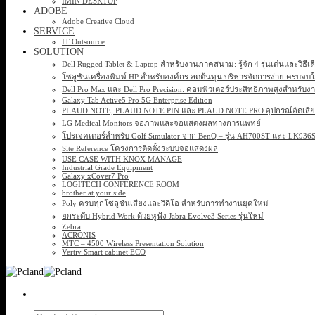
IMIN DESKTOP
ADOBE
Adobe Creative Cloud
SERVICE
IT Outsource
SOLUTION
Dell Rugged Tablet & Laptop สำหรับงานภาคสนาม: รู้จัก 4 รุ่นเด่นและวิธีเ
โซลูชันเครื่องพิมพ์ HP สำหรับองค์กร ลดต้นทุน บริหารจัดการง่าย ครบจบ
Dell Pro Max และ Dell Pro Precision: คอมพิวเตอร์ประสิทธิภาพสูงสำหรับง
Galaxy Tab Active5 Pro 5G Enterprise Edition
PLAUD NOTE, PLAUD NOTE PIN และ PLAUD NOTE PRO อุปกรณ์อัดเสียง 
LG Medical Monitors จอภาพและจอแสดงผลทางการแพทย์
โปรเจคเตอร์สำหรับ Golf Simulator จาก BenQ – รุ่น AH700ST และ LK93
Site Reference โครงการติดตั้งระบบจอแสดงผล
USE CASE WITH KNOX MANAGE
Industrial Grade Equipment
Galaxy xCover7 Pro
LOGITECH CONFERENCE ROOM
brother at your side
Poly ครบทุกโซลูชันเสียงและวิดีโอ สำหรับการทำงานยุคใหม่
ยกระดับ Hybrid Work ด้วยหูฟัง Jabra Evolve3 Series รุ่นใหม่
Zebra
ACRONIS
MTC – 4500 Wireless Presentation Solution
Vertiv Smart cabinet ECO
Search