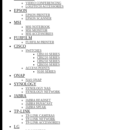
VIDEO CONFERENCING
LOGITECH ACCESSORIES
EPSON
EPSON PRINTER
EPSON SCANNER
MSI
MSI NOTEBOOK
MSI MONITOR
MSI ACCESSORIES
FUJIFILM
FUJIFILM PRINTER
CISCO
SWITCHES
CBS110 SERIES
CBS220 SERIES
CBS250 SERIES
CBS350 SERIES
ACCESS POINTS
9100 SERIES
QNAP
NAS QNAP
SYNOLOGY
SYNOLOGY NAS
SYNOLOGY NETWORK
JABRA
JABRA HEADSET
JABRA PANACAST
JABRA SPEAK
TP-LINK
TP-LINK CAMERAS
TP-LINK NETWORK
TP-LINK ACCESSORIES
LG