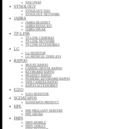
NAS QNAP
SYNOLOGY
SYNOLOGY NAS
SYNOLOGY NETWORK
JABRA
JABRA HEADSET
JABRA PANACAST
JABRA SPEAK
TP-LINK
TP-LINK CAMERAS
TP-LINK NETWORK
TP-LINK ACCESSORIES
LG
LG MONITOR
LG MEDICAL DISPLAYS
RAPOO
MOUSE RAPOO
GAMING MOUSE RAPOO
KEYBOARD RAPOO
HEADSET RAPOO
NUMERIC KEYBOARD RAPOO
WEB CAMERA RAPOO
RAPOO ACCESSORIES
EIZO
EIZO MONITOR
SGDATAPOS
SGDATAPOS PRODUCT
HPE
HPE PROLIANT SERVERS
HPE ARUBA
IMIN
IMIN MOBILE
IMIN TABLET