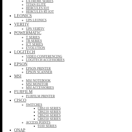
EXTREME SERIES
TITAN ELITE
HERCULES IOT
HERCULES RT-IOT
LEONICS
UPS LEONICS
VERTIV
UPS VERTIV
POWERMATIC
T SERIES
TR SERIES
ICT SERIES
EVOLUTION
LOGITECH
VIDEO CONFERENCING
LOGITECH ACCESSORIES
EPSON
EPSON PRINTER
EPSON SCANNER
MSI
MSI NOTEBOOK
MSI MONITOR
MSI ACCESSORIES
FUJIFILM
FUJIFILM PRINTER
CISCO
SWITCHES
CBS110 SERIES
CBS220 SERIES
CBS250 SERIES
CBS350 SERIES
ACCESS POINTS
9100 SERIES
QNAP