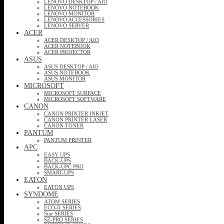
LENOVO DESKTOP / AIO
LENOVO NOTEBOOK
LENOVO MONITOR
LENOVO ACCESSORIES
LENOVO SERVER
ACER
ACER DESKTOP / AIO
ACER NOTEBOOK
ACER PROJECTOR
ASUS
ASUS DESKTOP / AIO
ASUS NOTEBOOK
ASUS MONITOR
MICROSOFT
MICROSOFT SURFACE
MICROSOFT SOFTWARE
CANON
CANON PRINTER INKJET
CANON PRINTER LASER
CANON TONER
PANTUM
PANTUM PRINTER
APC
EASY UPS
BACK-UPS
BACK-UPC PRO
SMART-UPS
EATON
EATON UPS
SYNDOME
ATOM SERIES
ECO-II SERIES
Star SERIES
SZ-PRO SERIES