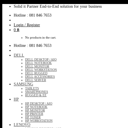
Skip
Solid it Partner End-to-End solution for your business
to
Hotline : 081 846 7653
content
Login / Register
0
฿
No products in the cart.
Hotline : 081 846 7653
DELL
DELL DESKTOP / AIO
DELL NOTEBOOK
DELL MONITOR
DELL WORKSTATION
DELL RUGGED
DELL ACCESSORIES
DELL SERVER
SAMSUNG
TABLETS
SMARTPHONES
RUGGED & EE
HP
HP DESKTOP / AIO
HP NOTEBOOK
HP MONITOR
HP PRINTER
HP TONER
HP WORKSTATION
LENOVO