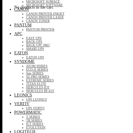
MICROSOFT SURFACE
MICROSOFT SOFTWARE
No products in the cart.
CANON
CANON PRINTER INKJET
CANON PRINTER LASER
CANON TONER
PANTUM
PANTUM PRINTER
APC
EASY UPS
BACK-UPS
BACK-UPC PRO
SMART-UPS
EATON
EATON UPS
SYNDOME
ATOM SERIES
ECO-II SERIES
Star SERIES
SZ-PRO SERIES
EXTREME SERIES
TITAN ELITE
HERCULES IOT
HERCULES RT-IOT
LEONICS
UPS LEONICS
VERTIV
UPS VERTIV
POWERMATIC
T SERIES
TR SERIES
ICT SERIES
EVOLUTION
LOGITECH