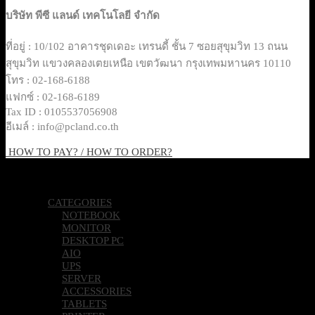
บริษัท พีซี แลนด์ เทคโนโลยี จำกัด
ที่อยู่ : 10/102 อาคารชุดเดอะ เทรนดี้ ชั้น 7 ซอยสุขุมวิท 13 ถนน
สุขุมวิท แขวงคลองเตยเหนือ เขตวัฒนา กรุงเทพมหานคร 10110
โทร : 02-168-6188
แฟกซ์ : 02-168-6189
Tax ID : 0105537056908
อีเมล์ : info@pcland.co.th
HOW TO PAY? / HOW TO ORDER?
Copyright 2026 © Pcland Technologies All Rights Reserved
CATEGORIES
NOTEBOOK
MONITOR
DESKTOP PC
AIO
UPS
SERVER
ACCESSORIES
TABLETS