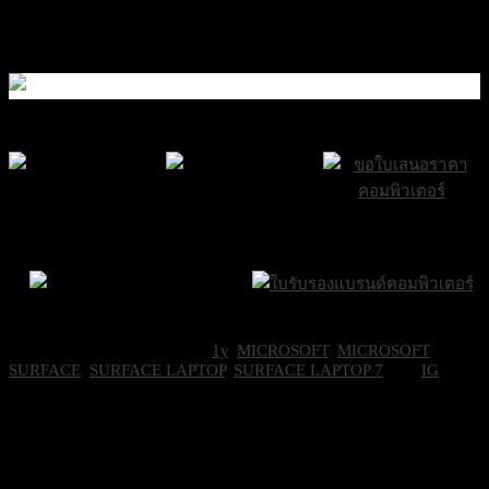
63,700
฿
Excl. VAT 7%
สนใจสินค้าติดต่อฝ่ายขาย
ส่งฟรีกรุงเทพและ
ส่งด่วน Sameday
ขอใบเสนอราคา
ปริมณฑล
ภายใน 24 ชั่วโมง
Brand Certifications
ราคาถูกที่สุด
SKU:
EP2-21001
Categories:
1y
,
MICROSOFT
,
MICROSOFT
SURFACE
,
SURFACE LAPTOP
,
SURFACE LAPTOP 7
Tag:
IG