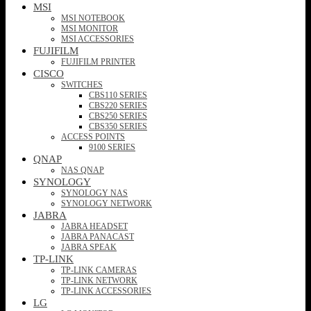
MSI
MSI NOTEBOOK
MSI MONITOR
MSI ACCESSORIES
FUJIFILM
FUJIFILM PRINTER
CISCO
SWITCHES
CBS110 SERIES
CBS220 SERIES
CBS250 SERIES
CBS350 SERIES
ACCESS POINTS
9100 SERIES
QNAP
NAS QNAP
SYNOLOGY
SYNOLOGY NAS
SYNOLOGY NETWORK
JABRA
JABRA HEADSET
JABRA PANACAST
JABRA SPEAK
TP-LINK
TP-LINK CAMERAS
TP-LINK NETWORK
TP-LINK ACCESSORIES
LG