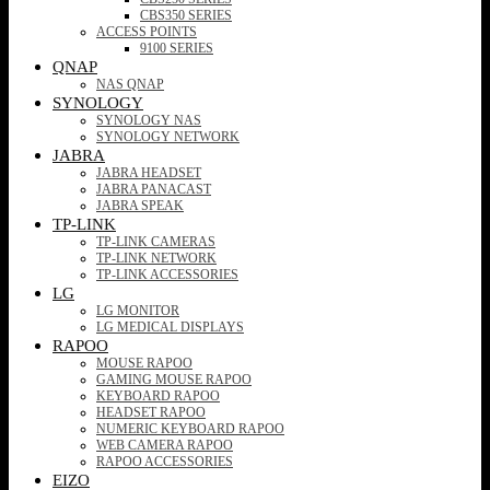
CBS350 SERIES
ACCESS POINTS
9100 SERIES
QNAP
NAS QNAP
SYNOLOGY
SYNOLOGY NAS
SYNOLOGY NETWORK
JABRA
JABRA HEADSET
JABRA PANACAST
JABRA SPEAK
TP-LINK
TP-LINK CAMERAS
TP-LINK NETWORK
TP-LINK ACCESSORIES
LG
LG MONITOR
LG MEDICAL DISPLAYS
RAPOO
MOUSE RAPOO
GAMING MOUSE RAPOO
KEYBOARD RAPOO
HEADSET RAPOO
NUMERIC KEYBOARD RAPOO
WEB CAMERA RAPOO
RAPOO ACCESSORIES
EIZO