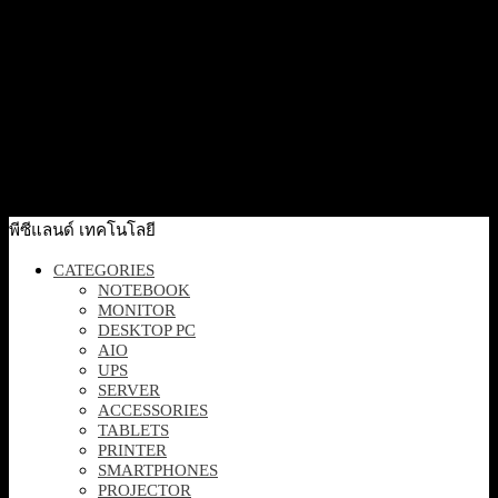
Add to cart
Quick View
[EP2-22910] Microsoft Surface Laptop 7 15.0″ CU7/32/1T
CM Win11 SC Thai Thailand Comm Black
90,000
฿
Excl. VAT 7%
Read more
พีซีแลนด์ เทคโนโลยี
CATEGORIES
NOTEBOOK
MONITOR
DESKTOP PC
AIO
UPS
SERVER
ACCESSORIES
TABLETS
PRINTER
SMARTPHONES
PROJECTOR