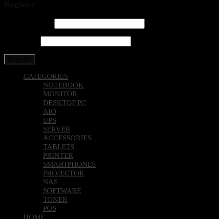
Register
Email address
*
Password
*
Register
CATEGORIES
NOTEBOOK
MONITOR
DESKTOP PC
AIO
UPS
SERVER
ACCESSORIES
TABLETS
PRINTER
SMARTPHONES
PROJECTOR
NAS
SOFTWARE
TONER
POS
HOME