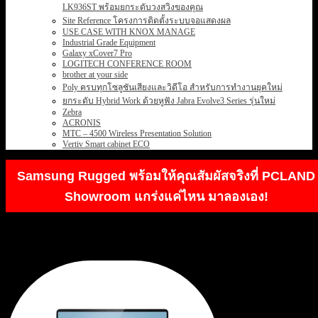
LK936ST พร้อมยกระดับวงสวิงของคุณ
Site Reference โครงการติดตั้งระบบจอแสดงผล
USE CASE WITH KNOX MANAGE
Industrial Grade Equipment
Galaxy xCover7 Pro
LOGITECH CONFERENCE ROOM
brother at your side
Poly ครบทุกโซลูชันเสียงและวิดีโอ สำหรับการทำงานยุคใหม่
ยกระดับ Hybrid Work ด้วยหูฟัง Jabra Evolve3 Series รุ่นใหม่
Zebra
ACRONIS
MTC – 4500 Wireless Presentation Solution
Vertiv Smart cabinet ECO
Samsung Rugged พร้อมให้คุณสัมผัสจริงที่ PCLAND
Showroom แกร่งแค่ไหน มาลองเอง!