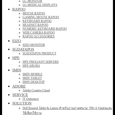
LG MONITOR
LG MEDICAL DISPLAYS
RAPOO
MOUSE RAPOO
GAMING MOUSE RAPOO
KEYBOARD RAPOO
HEADSET RAPOO
NUMERIC KEYBOARD RAPOO
WEB CAMERA RAPOO
RAPOO ACCESSORIES
EIZO
EIZO MONITOR
SGDATAPOS
SGDATAPOS PRODUCT
HPE
HPE PROLIANT SERVERS
HPE ARUBA
IMIN
IMIN MOBILE
IMIN TABLET
IMIN DESKTOP
ADOBE
Adobe Creative Cloud
SERVICE
IT Outsource
SOLUTION
Dell Rugged Tablet & Laptop สำหรับงานภาคสนาม: รู้จัก 4 รุ่นเด่นและ
วิธีเลือกใช้งาน