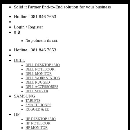
Skip
Solid it Partner End-to-End solution for your business
to
Hotline : 081 846 7653
content
Login / Register
0
฿
No products in the cart.
Hotline : 081 846 7653
DELL
DELL DESKTOP / AIO
DELL NOTEBOOK
DELL MONITOR
DELL WORKSTATION
DELL RUGGED
DELL ACCESSORIES
DELL SERVER
SAMSUNG
TABLETS
SMARTPHONES
RUGGED & EE
HP
HP DESKTOP / AIO
HP NOTEBOOK
HP MONITOR