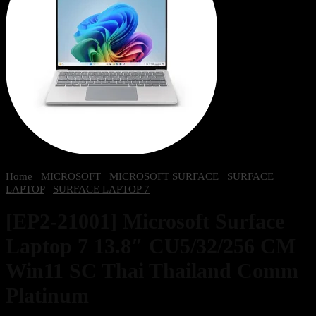
Home
/
MICROSOFT
/
MICROSOFT SURFACE
/
SURFACE
LAPTOP
/
SURFACE LAPTOP 7
[EP2-21001] Microsoft Surface
Laptop 7 13.8″ CU5/32/256 CM
Win11 SC Thai Thailand Comm
Platinum