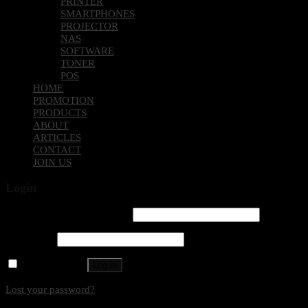
PRINTER
SMARTPHONES
PROJECTOR
NAS
SOFTWARE
TONER
POS
HOME
PROMOTION
PRODUCTS
ABOUT
ARTICLES
CONTACT
JOIN US
Login
Username or email address
*
Password
*
Remember me
Log in
Lost your password?