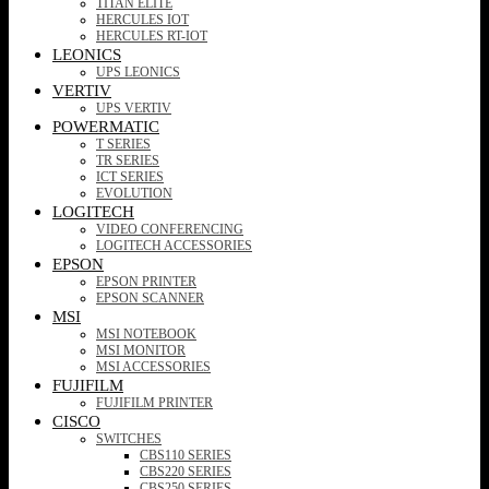
TITAN ELITE
HERCULES IOT
HERCULES RT-IOT
LEONICS
UPS LEONICS
VERTIV
UPS VERTIV
POWERMATIC
T SERIES
TR SERIES
ICT SERIES
EVOLUTION
LOGITECH
VIDEO CONFERENCING
LOGITECH ACCESSORIES
EPSON
EPSON PRINTER
EPSON SCANNER
MSI
MSI NOTEBOOK
MSI MONITOR
MSI ACCESSORIES
FUJIFILM
FUJIFILM PRINTER
CISCO
SWITCHES
CBS110 SERIES
CBS220 SERIES
CBS250 SERIES