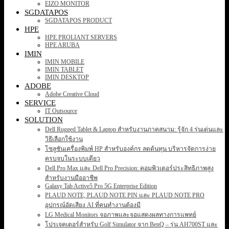
EIZO MONITOR
SGDATAPOS
SGDATAPOS PRODUCT
HPE
HPE PROLIANT SERVERS
HPE ARUBA
IMIN
IMIN MOBILE
IMIN TABLET
IMIN DESKTOP
ADOBE
Adobe Creative Cloud
SERVICE
IT Outsource
SOLUTION
Dell Rugged Tablet & Laptop สำหรับงานภาคสนาม: รู้จัก 4 รุ่นเด่นและ
วิธีเลือกใช้งาน
โซลูชันเครื่องพิมพ์ HP สำหรับองค์กร ลดต้นทุน บริหารจัดการง่าย
ครบจบในระบบเดียว
Dell Pro Max และ Dell Pro Precision: คอมพิวเตอร์ประสิทธิภาพสูง
สำหรับงานมืออาชีพ
Galaxy Tab Active5 Pro 5G Enterprise Edition
PLAUD NOTE, PLAUD NOTE PIN และ PLAUD NOTE PRO
อุปกรณ์อัดเสียง AI ที่คนทำงานต้องมี
LG Medical Monitors จอภาพและจอแสดงผลทางการแพทย์
โปรเจคเตอร์สำหรับ Golf Simulator จาก BenQ – รุ่น AH700ST และ