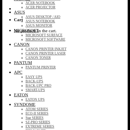
ACER NOTEBOOK
ACER PROJECTOR
ASUS
ASUS DESKTOP / AIO
Cart
ASUS NOTEBOOK
ASUS MONITOR
MICROSOFT
No products in the cart.
MICROSOFT SURFACE
MICROSOFT SOFTWARE
CANON
CANON PRINTER INKJET
CANON PRINTER LASER
CANON TONER
PANTUM
PANTUM PRINTER
APC
EASY UPS
BACK-UPS
BACK-UPC PRO
SMART-UPS
EATON
EATON UPS
SYNDOME
ATOM SERIES
ECO-II SERIES
Star SERIES
SZ-PRO SERIES
EXTREME SERIES