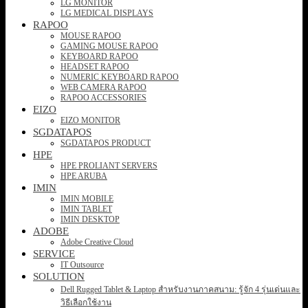
LG MONITOR
LG MEDICAL DISPLAYS
RAPOO
MOUSE RAPOO
GAMING MOUSE RAPOO
KEYBOARD RAPOO
HEADSET RAPOO
NUMERIC KEYBOARD RAPOO
WEB CAMERA RAPOO
RAPOO ACCESSORIES
EIZO
EIZO MONITOR
SGDATAPOS
SGDATAPOS PRODUCT
HPE
HPE PROLIANT SERVERS
HPE ARUBA
IMIN
IMIN MOBILE
IMIN TABLET
IMIN DESKTOP
ADOBE
Adobe Creative Cloud
SERVICE
IT Outsource
SOLUTION
Dell Rugged Tablet & Laptop สำหรับงานภาคสนาม: รู้จัก 4 รุ่นเด่นและ
วิธีเลือกใช้งาน