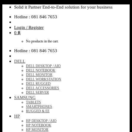
Skip
Solid it Partner End-to-End solution for your business
to
Hotline : 081 846 7653
content
Login / Register
0
฿
No products in the cart.
Hotline : 081 846 7653
DELL
DELL DESKTOP / AIO
DELL NOTEBOOK
DELL MONITOR
DELL WORKSTATION
DELL RUGGED
DELL ACCESSORIES
DELL SERVER
SAMSUNG
TABLETS
SMARTPHONES
RUGGED & EE
HP
HP DESKTOP / AIO
HP NOTEBOOK
HP MONITOR