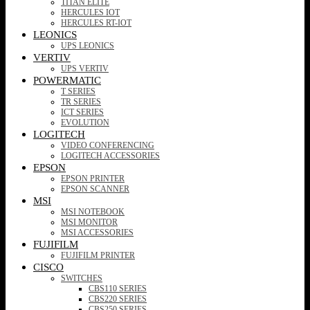
TITAN ELITE
HERCULES IOT
HERCULES RT-IOT
LEONICS
UPS LEONICS
VERTIV
UPS VERTIV
POWERMATIC
T SERIES
TR SERIES
ICT SERIES
EVOLUTION
LOGITECH
VIDEO CONFERENCING
LOGITECH ACCESSORIES
EPSON
EPSON PRINTER
EPSON SCANNER
MSI
MSI NOTEBOOK
MSI MONITOR
MSI ACCESSORIES
FUJIFILM
FUJIFILM PRINTER
CISCO
SWITCHES
CBS110 SERIES
CBS220 SERIES
CBS250 SERIES