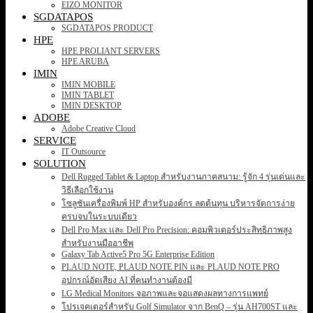
EIZO MONITOR
SGDATAPOS
SGDATAPOS PRODUCT
HPE
HPE PROLIANT SERVERS
HPE ARUBA
IMIN
IMIN MOBILE
IMIN TABLET
IMIN DESKTOP
ADOBE
Adobe Creative Cloud
SERVICE
IT Outsource
SOLUTION
Dell Rugged Tablet & Laptop สำหรับงานภาคสนาม: รู้จัก 4 รุ่นเด่นและ
วิธีเลือกใช้งาน
โซลูชันเครื่องพิมพ์ HP สำหรับองค์กร ลดต้นทุน บริหารจัดการง่าย
ครบจบในระบบเดียว
Dell Pro Max และ Dell Pro Precision: คอมพิวเตอร์ประสิทธิภาพสูง
สำหรับงานมืออาชีพ
Galaxy Tab Active5 Pro 5G Enterprise Edition
PLAUD NOTE, PLAUD NOTE PIN และ PLAUD NOTE PRO
อุปกรณ์อัดเสียง AI ที่คนทำงานต้องมี
LG Medical Monitors จอภาพและจอแสดงผลทางการแพทย์
โปรเจคเตอร์สำหรับ Golf Simulator จาก BenQ – รุ่น AH700ST และ