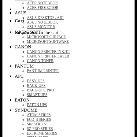
ACER NOTEBOOK
ACER PROJECTOR
ASUS
ASUS DESKTOP / AIO
Cart
ASUS NOTEBOOK
ASUS MONITOR
MICROSOFT
No products in the cart.
MICROSOFT SURFACE
MICROSOFT SOFTWARE
CANON
CANON PRINTER INKJET
CANON PRINTER LASER
CANON TONER
PANTUM
PANTUM PRINTER
APC
EASY UPS
BACK-UPS
BACK-UPC PRO
SMART-UPS
EATON
EATON UPS
SYNDOME
ATOM SERIES
ECO-II SERIES
Star SERIES
SZ-PRO SERIES
EXTREME SERIES