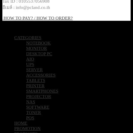
Tax ID : 0105537056908
อีเมล์ : info@pcland.co.th
HOW TO PAY? / HOW TO ORDER?
Copyright 2026 © Pcland Technologies All Rights Reserved
CATEGORIES
NOTEBOOK
MONITOR
DESKTOP PC
AIO
UPS
SERVER
ACCESSORIES
TABLETS
PRINTER
SMARTPHONES
PROJECTOR
NAS
SOFTWARE
TONER
POS
HOME
PROMOTION