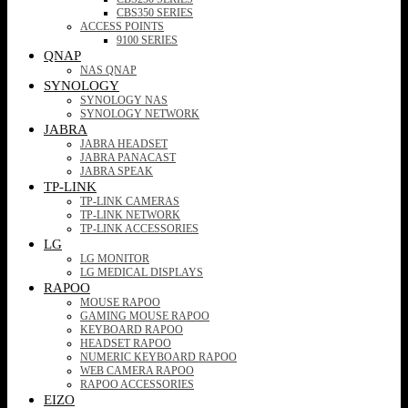
CBS350 SERIES
ACCESS POINTS
9100 SERIES
QNAP
NAS QNAP
SYNOLOGY
SYNOLOGY NAS
SYNOLOGY NETWORK
JABRA
JABRA HEADSET
JABRA PANACAST
JABRA SPEAK
TP-LINK
TP-LINK CAMERAS
TP-LINK NETWORK
TP-LINK ACCESSORIES
LG
LG MONITOR
LG MEDICAL DISPLAYS
RAPOO
MOUSE RAPOO
GAMING MOUSE RAPOO
KEYBOARD RAPOO
HEADSET RAPOO
NUMERIC KEYBOARD RAPOO
WEB CAMERA RAPOO
RAPOO ACCESSORIES
EIZO