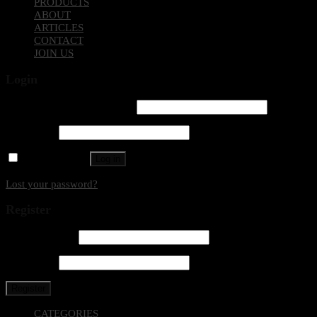
PRODUCTS
ABOUT
ARTICLES
CONTACT
JOIN US
Login
Username or email address
*
Password
*
Remember me
Log in
Lost your password?
Register
Email address
*
Password
*
Register
CATEGORIES