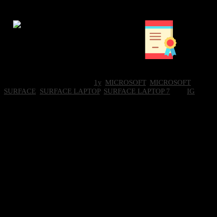
ปริมณฑล
ภายใน 24 ชั่วโมง
ราคาถูกที่สุด
Brand Certifications
SKU:
EP2-22707
Categories:
1y
,
MICROSOFT
,
MICROSOFT
SURFACE
,
SURFACE LAPTOP
,
SURFACE LAPTOP 7
Tag:
IG