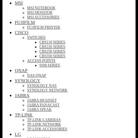
MSI
MSI NOTEBOOK
MSI MONITOR
MSI ACCESSORIES
FUJIFILM
FUJIFILM PRINTER
CISCO
SWITCHES
CBS110 SERIES
CBS220 SERIES
CBS250 SERIES
CBS350 SERIES
ACCESS POINTS
9100 SERIES
QNAP
NAS QNAP
SYNOLOGY
SYNOLOGY NAS
SYNOLOGY NETWORK
JABRA
JABRA HEADSET
JABRA PANACAST
JABRA SPEAK
TP-LINK
TP-LINK CAMERAS
TP-LINK NETWORK
TP-LINK ACCESSORIES
LG