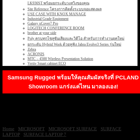
LK936ST พร้อมยกระดับวงสวิงของคุณ
Site Reference โครงการติดตั้งระบบจอแสดงผล
USE CASE WITH KNOX MANAGE
Industrial Grade Equipment
Galaxy xCover7 Pro
LOGITECH CONFERENCE ROOM
brother at your side
Poly ครบทุกโซลูชันเสียงและวิดีโอ สำหรับการทำงานยุคใหม่
ยกระดับ Hybrid Work ด้วยหูฟัง Jabra Evolve3 Series รุ่นใหม่
Zebra
ACRONIS
MTC – 4500 Wireless Presentation Solution
Vertiv Smart cabinet ECO
Samsung Rugged พร้อมให้คุณสัมผัสจริงที่ PCLAND
Showroom แกร่งแค่ไหน มาลองเอง!
Home
/
MICROSOFT
/
MICROSOFT SURFACE
/
SURFACE
LAPTOP
/
SURFACE LAPTOP 7