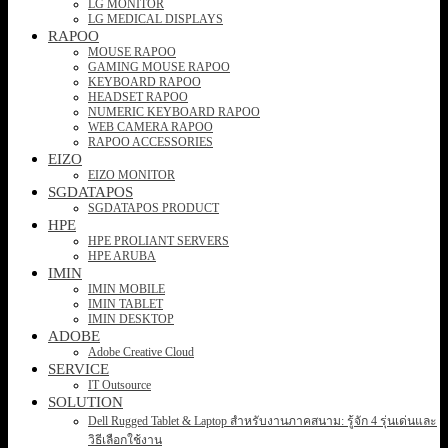
LG MONITOR
LG MEDICAL DISPLAYS
RAPOO
MOUSE RAPOO
GAMING MOUSE RAPOO
KEYBOARD RAPOO
HEADSET RAPOO
NUMERIC KEYBOARD RAPOO
WEB CAMERA RAPOO
RAPOO ACCESSORIES
EIZO
EIZO MONITOR
SGDATAPOS
SGDATAPOS PRODUCT
HPE
HPE PROLIANT SERVERS
HPE ARUBA
IMIN
IMIN MOBILE
IMIN TABLET
IMIN DESKTOP
ADOBE
Adobe Creative Cloud
SERVICE
IT Outsource
SOLUTION
Dell Rugged Tablet & Laptop สำหรับงานภาคสนาม: รู้จัก 4 รุ่นเด่นและ
วิธีเลือกใช้งาน