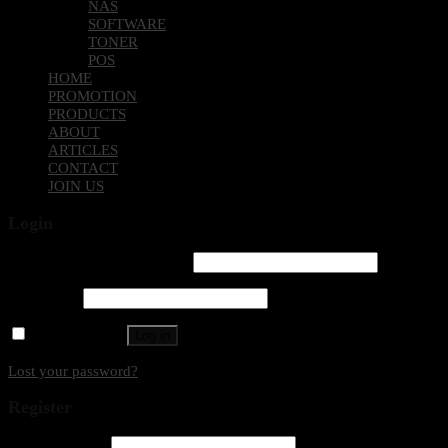
NAS
SOFTWARE
TONER
POS
HOME
PROMOTION
PRODUCTS
ABOUT
ARTICLES
CONTACT
JOIN US
Login
Username or email address
*
Password
*
Remember me
Log in
Lost your password?
Register
Email address
*