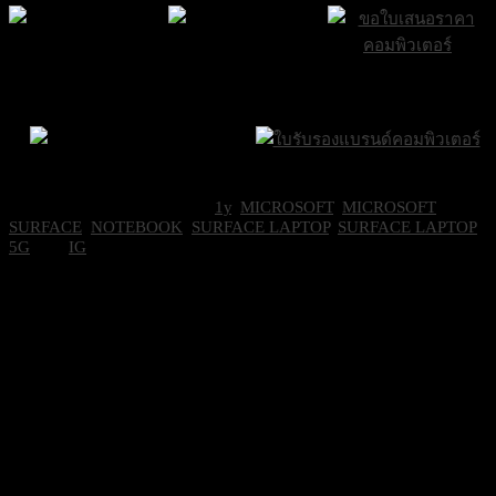
ส่งฟรีกรุงเทพและ
ส่งด่วน Sameday
ขอใบเสนอราคา
ปริมณฑล
ภายใน 24 ชั่วโมง
Brand Certifications
ราคาถูกที่สุด
SKU:
EP2-36435
Categories:
1y
,
MICROSOFT
,
MICROSOFT
SURFACE
,
NOTEBOOK
,
SURFACE LAPTOP
,
SURFACE LAPTOP
5G
Tag:
IG