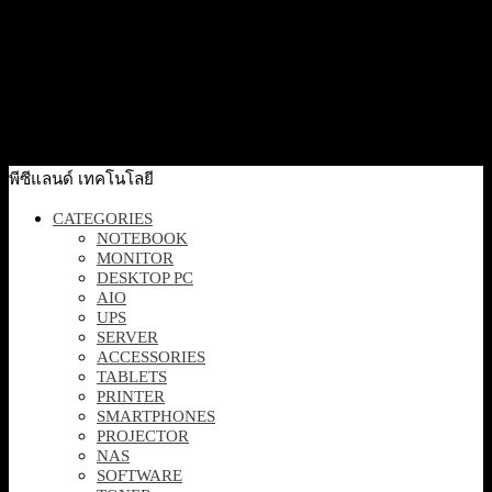
Quick View
[PM5606CGA-SH0091WS] ASUS ExpertBook AMD Ryzen
AI 5 430 Processor/16GB/512GB/16.0/W11H/3YOSS
36,400
฿
Excl. VAT 7%
Add to cart
พีซีแลนด์ เทคโนโลยี
CATEGORIES
NOTEBOOK
MONITOR
DESKTOP PC
AIO
UPS
SERVER
ACCESSORIES
TABLETS
PRINTER
SMARTPHONES
PROJECTOR
NAS
SOFTWARE