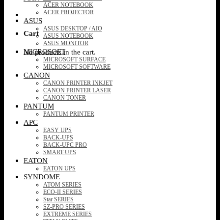
ACER NOTEBOOK
ACER PROJECTOR
ASUS
ASUS DESKTOP / AIO
Cart
ASUS NOTEBOOK
ASUS MONITOR
MICROSOFT
No products in the cart.
MICROSOFT SURFACE
MICROSOFT SOFTWARE
CANON
CANON PRINTER INKJET
CANON PRINTER LASER
CANON TONER
PANTUM
PANTUM PRINTER
APC
EASY UPS
BACK-UPS
BACK-UPC PRO
SMART-UPS
EATON
EATON UPS
SYNDOME
ATOM SERIES
ECO-II SERIES
Star SERIES
SZ-PRO SERIES
EXTREME SERIES