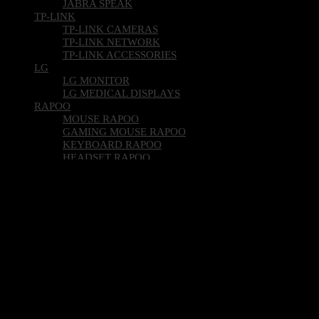
JABRA SPEAK
TP-LINK
TP-LINK CAMERAS
TP-LINK NETWORK
TP-LINK ACCESSORIES
LG
LG MONITOR
LG MEDICAL DISPLAYS
RAPOO
MOUSE RAPOO
GAMING MOUSE RAPOO
KEYBOARD RAPOO
HEADSET RAPOO
NUMERIC KEYBOARD RAPOO
WEB CAMERA RAPOO
RAPOO ACCESSORIES
EIZO
EIZO MONITOR
SGDATAPOS
SGDATAPOS PRODUCT
HPE
HPE PROLIANT SERVERS
HPE ARUBA
IMIN
IMIN MOBILE