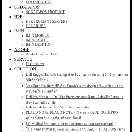
EIZO MONITOR
SGDATAPOS
SGDATAPOS PRODUCT
HPE
HPE PROLIANT SERVERS
HPE ARUBA
IMIN
IMIN MOBILE
IMIN TABLET
IMIN DESKTOP
ADOBE
Adobe Creative Cloud
SERVICE
IT Outsource
SOLUTION
Dell Rugged Tablet & Laptop สำหรับงานภาคสนาม: รู้จัก 4 รุ่นเด่นและ
วิธีเลือกใช้งาน
โซลูชันเครื่องพิมพ์ HP สำหรับองค์กร ลดต้นทุน บริหารจัดการง่าย
ครบจบในระบบเดียว
Dell Pro Max และ Dell Pro Precision: คอมพิวเตอร์ประสิทธิภาพสูง
สำหรับงานมืออาชีพ
Galaxy Tab Active5 Pro 5G Enterprise Edition
PLAUD NOTE, PLAUD NOTE PIN และ PLAUD NOTE PRO
อุปกรณ์อัดเสียง AI ที่คนทำงานต้องมี
LG Medical Monitors จอภาพและจอแสดงผลทางการแพทย์
โปรเจคเตอร์สำหรับ Golf Simulator จาก BenQ – รุ่น AH700ST และ