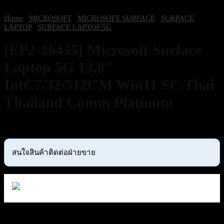
Home
/
MICROSOFT
/
MICROSOFT SURFACE
/
SURFACE
LAPTOP
/
SURFACE LAPTOP 5G
[EP2-36435] Microsoft Surface
Laptop 5G 13.8″
IntC7/32/512CM Win11 SC Thai
Thailand Comm Platinum
87,230
฿
Excl. VAT 7%
สนใจสินค้าติดต่อฝ่ายขาย