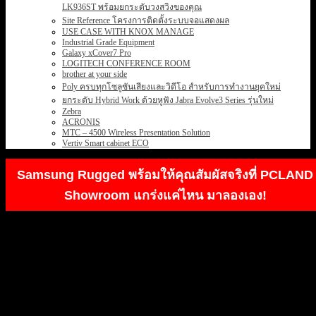
LK936ST พร้อมยกระดับวงสวิงของคุณ
Site Reference โครงการติดตั้งระบบจอแสดงผล
USE CASE WITH KNOX MANAGE
Industrial Grade Equipment
Galaxy xCover7 Pro
LOGITECH CONFERENCE ROOM
brother at your side
Poly ครบทุกโซลูชันเสียงและวิดีโอ สำหรับการทำงานยุคใหม่
ยกระดับ Hybrid Work ด้วยหูฟัง Jabra Evolve3 Series รุ่นใหม่
Zebra
ACRONIS
MTC – 4500 Wireless Presentation Solution
Vertiv Smart cabinet ECO
Samsung Rugged พร้อมให้คุณสัมผัสจริงที่ PCLAND
Showroom แกร่งแค่ไหน มาลองเอง!