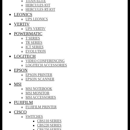
TITAN ELITE
HERCULES IOT
HERCULES RT-IOT
LEONICS
UPS LEONICS
VERTIV
UPS VERTIV
POWERMATIC
T SERIES
TR SERIES
ICT SERIES
EVOLUTION
LOGITECH
VIDEO CONFERENCING
LOGITECH ACCESSORIES
EPSON
EPSON PRINTER
EPSON SCANNER
MSI
MSI NOTEBOOK
MSI MONITOR
MSI ACCESSORIES
FUJIFILM
FUJIFILM PRINTER
CISCO
SWITCHES
CBS110 SERIES
CBS220 SERIES
CBS250 SERIES