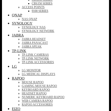
CBS350 SERIES
ACCESS POINTS
9100 SERIES
QNAP
NAS QNAP
SYNOLOGY
SYNOLOGY NAS
SYNOLOGY NETWORK
JABRA
JABRA HEADSET
JABRA PANACAST
JABRA SPEAK
TP-LINK
TP-LINK CAMERAS
TP-LINK NETWORK
TP-LINK ACCESSORIES
LG
LG MONITOR
LG MEDICAL DISPLAYS
RAPOO
MOUSE RAPOO
GAMING MOUSE RAPOO
KEYBOARD RAPOO
HEADSET RAPOO
NUMERIC KEYBOARD RAPOO
WEB CAMERA RAPOO
RAPOO ACCESSORIES
EIZO