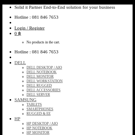
Pre - Order 9 weeks
Pre - Order 9 weeks
Pre - Order 9 weeks
Pre - Order 9 weeks
Pre - Order 9 weeks
Skip
Solid it Partner End-to-End solution for your business
to
Hotline : 081 846 7653
content
Login / Register
0
฿
No products in the cart.
Hotline : 081 846 7653
DELL
DELL DESKTOP / AIO
DELL NOTEBOOK
DELL MONITOR
DELL WORKSTATION
DELL RUGGED
DELL ACCESSORIES
DELL SERVER
SAMSUNG
TABLETS
SMARTPHONES
RUGGED & EE
HP
HP DESKTOP / AIO
HP NOTEBOOK
HP MONITOR