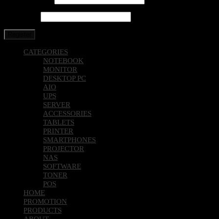
Password
*
Register
CATEGORIES
NOTEBOOK
MONITOR
DESKTOP PC
AIO
UPS
SERVER
ACCESSORIES
TABLETS
PRINTER
SMARTPHONES
PROJECTOR
NAS
SOFTWARE
TONER
POS
HOME
PROMOTION
PRODUCTS
ABOUT