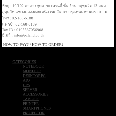
ที่อยู่ : 10/102 อาคารชุดเดอะ เทรนดี้ ชั้น 7 ซอยสุขุมวิท 13 ถนน
สุขุมวิท แขวงคลองเตยเหนือ เขตวัฒนา กรุงเทพมหานคร 10110
โทร : 02-168-6188
แฟกซ์ : 02-168-6189
Tax ID : 0105537056908
อีเมล์ : info@pcland.co.th
HOW TO PAY? / HOW TO ORDER?
Copyright 2026 © Pcland Technologies All Rights Reserved
CATEGORIES
NOTEBOOK
MONITOR
DESKTOP PC
AIO
UPS
SERVER
ACCESSORIES
TABLETS
PRINTER
SMARTPHONES
PROJECTOR