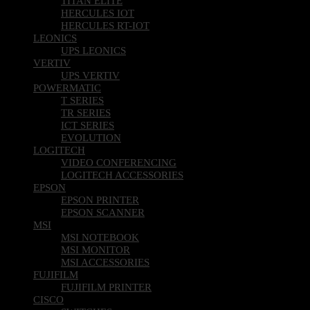
TITAN ELITE
HERCULES IOT
HERCULES RT-IOT
LEONICS
UPS LEONICS
VERTIV
UPS VERTIV
POWERMATIC
T SERIES
TR SERIES
ICT SERIES
EVOLUTION
LOGITECH
VIDEO CONFERENCING
LOGITECH ACCESSORIES
EPSON
EPSON PRINTER
EPSON SCANNER
MSI
MSI NOTEBOOK
MSI MONITOR
MSI ACCESSORIES
FUJIFILM
FUJIFILM PRINTER
CISCO