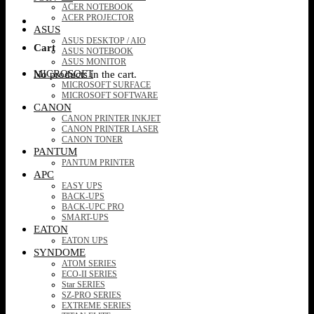
ACER NOTEBOOK
ACER PROJECTOR
ASUS
ASUS DESKTOP / AIO
Cart
ASUS NOTEBOOK
ASUS MONITOR
MICROSOFT
No products in the cart.
MICROSOFT SURFACE
MICROSOFT SOFTWARE
CANON
CANON PRINTER INKJET
CANON PRINTER LASER
CANON TONER
PANTUM
PANTUM PRINTER
APC
EASY UPS
BACK-UPS
BACK-UPC PRO
SMART-UPS
EATON
EATON UPS
SYNDOME
ATOM SERIES
ECO-II SERIES
Star SERIES
SZ-PRO SERIES
EXTREME SERIES