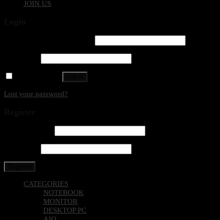
JOIN US
Login
Username or email address
*
Password
*
Remember me
Log in
Lost your password?
Register
Email address
*
Password
*
Register
CATEGORIES
NOTEBOOK
MONITOR
DESKTOP PC
AIO