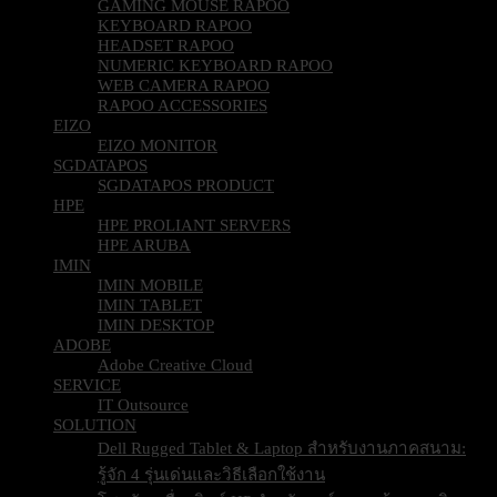
GAMING MOUSE RAPOO
KEYBOARD RAPOO
HEADSET RAPOO
NUMERIC KEYBOARD RAPOO
WEB CAMERA RAPOO
RAPOO ACCESSORIES
EIZO
EIZO MONITOR
SGDATAPOS
SGDATAPOS PRODUCT
HPE
HPE PROLIANT SERVERS
HPE ARUBA
IMIN
IMIN MOBILE
IMIN TABLET
IMIN DESKTOP
ADOBE
Adobe Creative Cloud
SERVICE
IT Outsource
SOLUTION
Dell Rugged Tablet & Laptop สำหรับงานภาคสนาม:
รู้จัก 4 รุ่นเด่นและวิธีเลือกใช้งาน