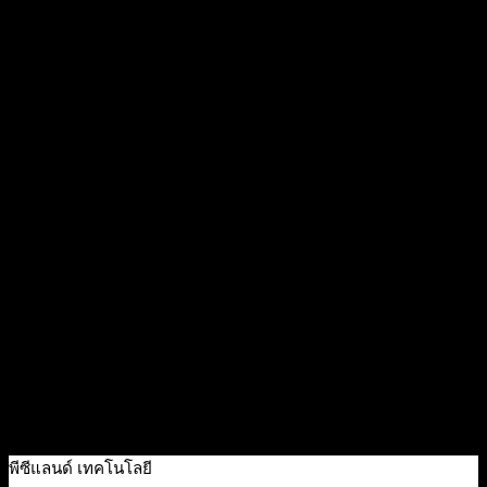
Quick View
[PRO-300] CANON PRINTER INKJET PIXMA With Cable
USB
17,900
฿
Excl. VAT 7%
Out Of Stock
Quick View
[PRO-510] Canon Printer Inkjet imagePROGRAF PRO-510
52,600
฿
Excl. VAT 7%
Add to cart
Quick View
[TS207] CANON PRINTER INKJET PIXMA ปริ้นเตอร์
1,290
฿
Excl. VAT 7%
Out Of Stock
พีซีแลนด์ เทคโนโลยี