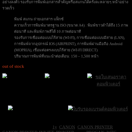
อย่างลงตัว รองรับการพิมพ์เอกสารสำคัญหรือสแกนได้ครั้งละหลายๆ หน้าอย่าง
รวดเร็ว
พิมพ์ สแกน ถ่ายเอกสาร แฟ็กซ์
ความเร็วการพิมพ์มาตรฐาน ISO (ขนาด A4) : พิมพ์ขาวดำได้ถึง 15 ภาพ
ต่อนาที และพิมพ์ภาพสีได้ 10 ภาพต่อนาที
รองรับการเชื่อมต่อแบบไร้สาย (WI-FI), การเชื่อมต่อแบบมีสาย (LAN),
การพิมพ์จากอุปกรณ์ IOS (AIRPRINT), การพิมพ์ผ่านมือถือ Android
(MOPRIA), เชื่อมต่อตรงแบบไร้สาย (WI-FI DIRECT)
ปริมาณการพิมพ์ที่แนะนำต่อเดือน: 150 – 1,500 หน้า
out of stock
ส่งฟรีกรุงเทพและ
ส่งด่วน Sameday
ขอใบเสนอราคา
ปริมณฑล
ภายใน 24 ชั่วโมง
Brand Certifications
ราคาถูกที่สุด
SKU:
GX2070
Categories:
1y
,
CANON
,
CANON PRINTER
,