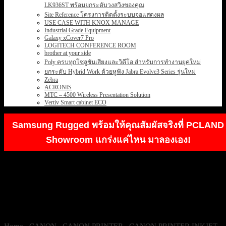
LK936ST พร้อมยกระดับวงสวิงของคุณ
Site Reference โครงการติดตั้งระบบจอแสดงผล
USE CASE WITH KNOX MANAGE
Industrial Grade Equipment
Galaxy xCover7 Pro
LOGITECH CONFERENCE ROOM
brother at your side
Poly ครบทุกโซลูชันเสียงและวิดีโอ สำหรับการทำงานยุคใหม่
ยกระดับ Hybrid Work ด้วยหูฟัง Jabra Evolve3 Series รุ่นใหม่
Zebra
ACRONIS
MTC – 4500 Wireless Presentation Solution
Vertiv Smart cabinet ECO
Samsung Rugged พร้อมให้คุณสัมผัสจริงที่ PCLAND
Showroom แกร่งแค่ไหน มาลองเอง!
Home
/
CANON
/
CANON PRINTER
/
CANON PRINTER INKJET