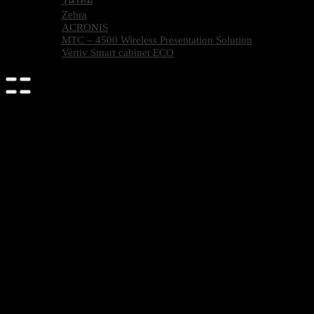
Zebra
ACRONIS
MTC – 4500 Wireless Presentation Solution
Vertiv Smart cabinet ECO