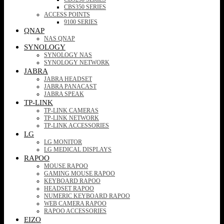
CBS350 SERIES
ACCESS POINTS
9100 SERIES
QNAP
NAS QNAP
SYNOLOGY
SYNOLOGY NAS
SYNOLOGY NETWORK
JABRA
JABRA HEADSET
JABRA PANACAST
JABRA SPEAK
TP-LINK
TP-LINK CAMERAS
TP-LINK NETWORK
TP-LINK ACCESSORIES
LG
LG MONITOR
LG MEDICAL DISPLAYS
RAPOO
MOUSE RAPOO
GAMING MOUSE RAPOO
KEYBOARD RAPOO
HEADSET RAPOO
NUMERIC KEYBOARD RAPOO
WEB CAMERA RAPOO
RAPOO ACCESSORIES
EIZO