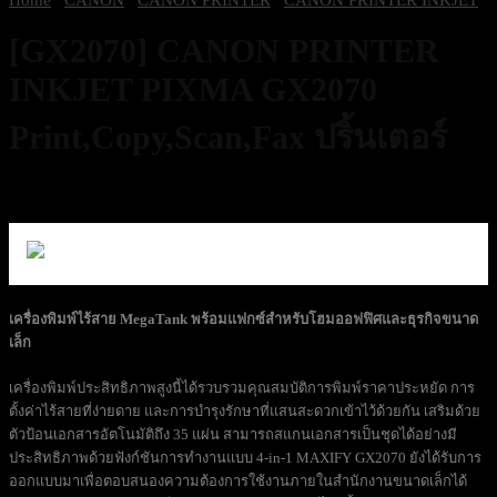
[GX2070] CANON PRINTER
INKJET PIXMA GX2070
Print,Copy,Scan,Fax ปริ้นเตอร์
8,200
฿
Excl. VAT 7%
เครื่องพิมพ์ไร้สาย MegaTank พร้อมแฟกซ์สำหรับโฮมออฟฟิศและธุรกิจขนาด
เล็ก
เครื่องพิมพ์ประสิทธิภาพสูงนี้ได้รวบรวมคุณสมบัติการพิมพ์ราคาประหยัด การ
ตั้งค่าไร้สายที่ง่ายดาย และการบำรุงรักษาที่แสนสะดวกเข้าไว้ด้วยกัน เสริมด้วย
ตัวป้อนเอกสารอัตโนมัติถึง 35 แผ่น สามารถสแกนเอกสารเป็นชุดได้อย่างมี
ประสิทธิภาพด้วยฟังก์ชันการทำงานแบบ 4-in-1 MAXIFY GX2070 ยังได้รับการ
ออกแบบมาเพื่อตอบสนองความต้องการใช้งานภายในสำนักงานขนาดเล็กได้