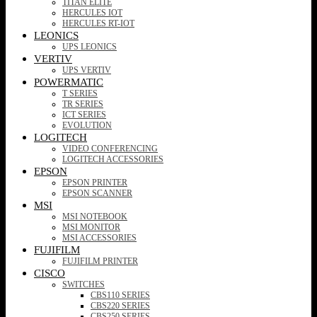
TITAN ELITE
HERCULES IOT
HERCULES RT-IOT
LEONICS
UPS LEONICS
VERTIV
UPS VERTIV
POWERMATIC
T SERIES
TR SERIES
ICT SERIES
EVOLUTION
LOGITECH
VIDEO CONFERENCING
LOGITECH ACCESSORIES
EPSON
EPSON PRINTER
EPSON SCANNER
MSI
MSI NOTEBOOK
MSI MONITOR
MSI ACCESSORIES
FUJIFILM
FUJIFILM PRINTER
CISCO
SWITCHES
CBS110 SERIES
CBS220 SERIES
CBS250 SERIES