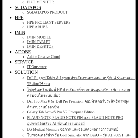
EIZO MONITOR
SGDATAPOS
SGDATAPOS PRODUCT
HPE
HPE PROLIANT SERVERS
HPE ARUBA
IMIN
IMIN MOBILE
IMIN TABLET
IMIN DESKTOP
ADOBE
Adobe Creative Cloud
SERVICE
IT Outsource
SOLUTION
Dell Rugged Tablet & Laptop สำหรับงานภาคสนาม: รู้จัก 4 รุ่นเด่นและ
วิธีเลือกใช้งาน
โซลูชันเครื่องพิมพ์ HP สำหรับองค์กร ลดต้นทุน บริหารจัดการง่าย
ครบจบในระบบเดียว
Dell Pro Max และ Dell Pro Precision: คอมพิวเตอร์ประสิทธิภาพสูง
สำหรับงานมืออาชีพ
Galaxy Tab Active5 Pro 5G Enterprise Edition
PLAUD NOTE, PLAUD NOTE PIN และ PLAUD NOTE PRO
อุปกรณ์อัดเสียง AI ที่คนทำงานต้องมี
LG Medical Monitors จอภาพและจอแสดงผลทางการแพทย์
โปรเจคเตอร์สำหรับ Golf Simulator จาก BenQ – รุ่น AH700ST และ