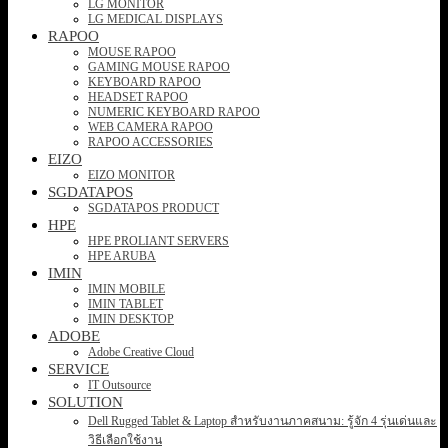
LG MONITOR
LG MEDICAL DISPLAYS
RAPOO
MOUSE RAPOO
GAMING MOUSE RAPOO
KEYBOARD RAPOO
HEADSET RAPOO
NUMERIC KEYBOARD RAPOO
WEB CAMERA RAPOO
RAPOO ACCESSORIES
EIZO
EIZO MONITOR
SGDATAPOS
SGDATAPOS PRODUCT
HPE
HPE PROLIANT SERVERS
HPE ARUBA
IMIN
IMIN MOBILE
IMIN TABLET
IMIN DESKTOP
ADOBE
Adobe Creative Cloud
SERVICE
IT Outsource
SOLUTION
Dell Rugged Tablet & Laptop สำหรับงานภาคสนาม: รู้จัก 4 รุ่นเด่นและ
วิธีเลือกใช้งาน