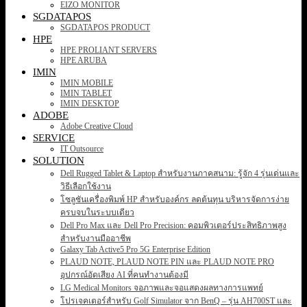
EIZO MONITOR
SGDATAPOS
SGDATAPOS PRODUCT
HPE
HPE PROLIANT SERVERS
HPE ARUBA
IMIN
IMIN MOBILE
IMIN TABLET
IMIN DESKTOP
ADOBE
Adobe Creative Cloud
SERVICE
IT Outsource
SOLUTION
Dell Rugged Tablet & Laptop สำหรับงานภาคสนาม: รู้จัก 4 รุ่นเด่นและ
วิธีเลือกใช้งาน
โซลูชันเครื่องพิมพ์ HP สำหรับองค์กร ลดต้นทุน บริหารจัดการง่าย
ครบจบในระบบเดียว
Dell Pro Max และ Dell Pro Precision: คอมพิวเตอร์ประสิทธิภาพสูง
สำหรับงานมืออาชีพ
Galaxy Tab Active5 Pro 5G Enterprise Edition
PLAUD NOTE, PLAUD NOTE PIN และ PLAUD NOTE PRO
อุปกรณ์อัดเสียง AI ที่คนทำงานต้องมี
LG Medical Monitors จอภาพและจอแสดงผลทางการแพทย์
โปรเจคเตอร์สำหรับ Golf Simulator จาก BenQ – รุ่น AH700ST และ