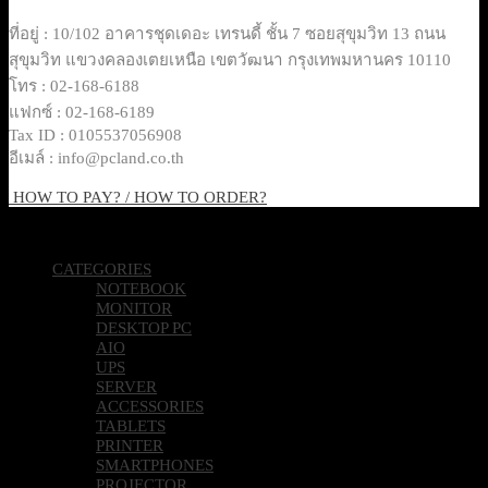
ที่อยู่ : 10/102 อาคารชุดเดอะ เทรนดี้ ชั้น 7 ซอยสุขุมวิท 13 ถนน
สุขุมวิท แขวงคลองเตยเหนือ เขตวัฒนา กรุงเทพมหานคร 10110
โทร : 02-168-6188
แฟกซ์ : 02-168-6189
Tax ID : 0105537056908
อีเมล์ : info@pcland.co.th
HOW TO PAY? / HOW TO ORDER?
Copyright 2026 © Pcland Technologies All Rights Reserved
CATEGORIES
NOTEBOOK
MONITOR
DESKTOP PC
AIO
UPS
SERVER
ACCESSORIES
TABLETS
PRINTER
SMARTPHONES
PROJECTOR