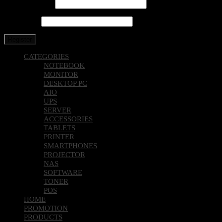
Email address
*
Password
*
Register
CATEGORIES
NOTEBOOK
MONITOR
DESKTOP PC
AIO
UPS
SERVER
ACCESSORIES
TABLETS
PRINTER
SMARTPHONES
PROJECTOR
NAS
SOFTWARE
TONER
POS
HOME
PROMOTION
PRODUCTS