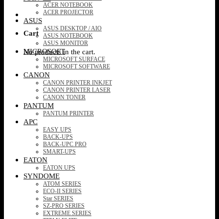
ACER NOTEBOOK
ACER PROJECTOR
ASUS
ASUS DESKTOP / AIO
Cart
ASUS NOTEBOOK
ASUS MONITOR
MICROSOFT
No products in the cart.
MICROSOFT SURFACE
MICROSOFT SOFTWARE
CANON
CANON PRINTER INKJET
CANON PRINTER LASER
CANON TONER
PANTUM
PANTUM PRINTER
APC
EASY UPS
BACK-UPS
BACK-UPC PRO
SMART-UPS
EATON
EATON UPS
SYNDOME
ATOM SERIES
ECO-II SERIES
Star SERIES
SZ-PRO SERIES
EXTREME SERIES