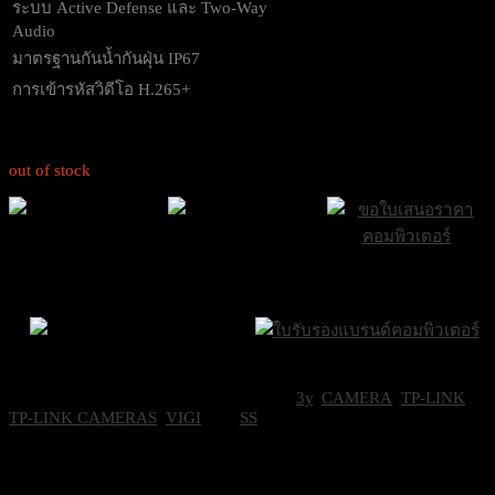
ระบบ Active Defense และ Two-Way
Audio
มาตรฐานกันน้ำกันฝุ่น IP67
การเข้ารหัสวิดีโอ H.265+
out of stock
ส่งฟรีกรุงเทพและ
ส่งด่วน Sameday
ขอใบเสนอราคา
ปริมณฑล
ภายใน 24 ชั่วโมง
Brand Certifications
ราคาถูกที่สุด
SKU:
TPL-INSIGHTS355-28
Categories:
3y
,
CAMERA
,
TP-LINK
,
TP-LINK CAMERAS
,
VIGI
Tag:
SS