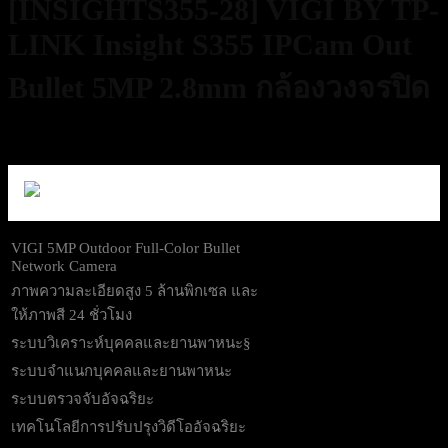
[INSIGHTS355-28] VIGI BY TP-
LINK Insight S355 IPCam Out
Bullet 5MP 2.8mm กล้องวงจรปิด
2,290
฿
Excl. VAT 7%
VIGI 5MP Outdoor Full-Color Bullet
Network Camera
ภาพความละเอียดสูง 5 ล้านพิกเซล และ
ให้ภาพสี 24 ชั่วโมง
ระบบวิเคราะห์บุคคลและยานพาหนะ§
ระบบจำแนกบุคคลและยานพาหนะ
ระบบตรวจจับอัจฉริยะ
เทคโนโลยีการปรับปรุงวิดีโออัจฉริยะ