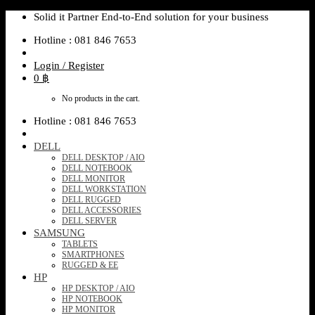
Skip
Solid it Partner End-to-End solution for your business
to
Hotline : 081 846 7653
content
Login / Register
0
฿
No products in the cart.
Hotline : 081 846 7653
DELL
DELL DESKTOP / AIO
DELL NOTEBOOK
DELL MONITOR
DELL WORKSTATION
DELL RUGGED
DELL ACCESSORIES
DELL SERVER
SAMSUNG
TABLETS
SMARTPHONES
RUGGED & EE
HP
HP DESKTOP / AIO
HP NOTEBOOK
HP MONITOR