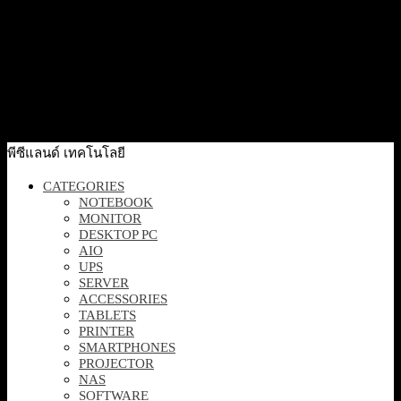
Quick View
[VIGIC540V] VIGI BY TP-LINK 4MP DUALLENS VARIED
FOCAL COLOR PT IP66 กล้องวงจรปิด
2,390
฿
Excl. VAT 7%
Add to cart
พีซีแลนด์ เทคโนโลยี
CATEGORIES
NOTEBOOK
MONITOR
DESKTOP PC
AIO
UPS
SERVER
ACCESSORIES
TABLETS
PRINTER
SMARTPHONES
PROJECTOR
NAS
SOFTWARE