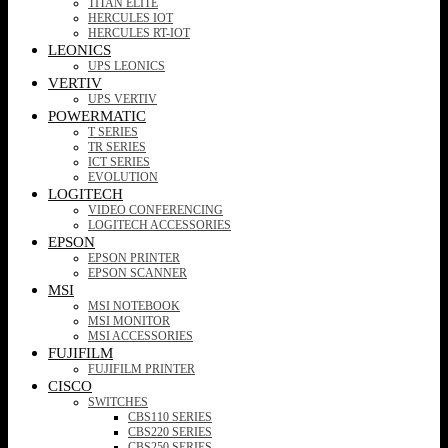
TITAN ELITE
HERCULES IOT
HERCULES RT-IOT
LEONICS
UPS LEONICS
VERTIV
UPS VERTIV
POWERMATIC
T SERIES
TR SERIES
ICT SERIES
EVOLUTION
LOGITECH
VIDEO CONFERENCING
LOGITECH ACCESSORIES
EPSON
EPSON PRINTER
EPSON SCANNER
MSI
MSI NOTEBOOK
MSI MONITOR
MSI ACCESSORIES
FUJIFILM
FUJIFILM PRINTER
CISCO
SWITCHES
CBS110 SERIES
CBS220 SERIES
CBS250 SERIES