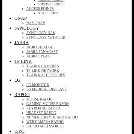
CBS350 SERIES
ACCESS POINTS
9100 SERIES
QNAP
NAS QNAP
SYNOLOGY
SYNOLOGY NAS
SYNOLOGY NETWORK
JABRA
JABRA HEADSET
JABRA PANACAST
JABRA SPEAK
TP-LINK
TP-LINK CAMERAS
TP-LINK NETWORK
TP-LINK ACCESSORIES
LG
LG MONITOR
LG MEDICAL DISPLAYS
RAPOO
MOUSE RAPOO
GAMING MOUSE RAPOO
KEYBOARD RAPOO
HEADSET RAPOO
NUMERIC KEYBOARD RAPOO
WEB CAMERA RAPOO
RAPOO ACCESSORIES
EIZO