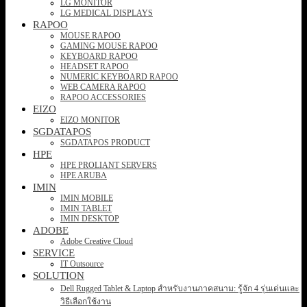
LG MONITOR
LG MEDICAL DISPLAYS
RAPOO
MOUSE RAPOO
GAMING MOUSE RAPOO
KEYBOARD RAPOO
HEADSET RAPOO
NUMERIC KEYBOARD RAPOO
WEB CAMERA RAPOO
RAPOO ACCESSORIES
EIZO
EIZO MONITOR
SGDATAPOS
SGDATAPOS PRODUCT
HPE
HPE PROLIANT SERVERS
HPE ARUBA
IMIN
IMIN MOBILE
IMIN TABLET
IMIN DESKTOP
ADOBE
Adobe Creative Cloud
SERVICE
IT Outsource
SOLUTION
Dell Rugged Tablet & Laptop สำหรับงานภาคสนาม: รู้จัก 4 รุ่นเด่นและ
วิธีเลือกใช้งาน