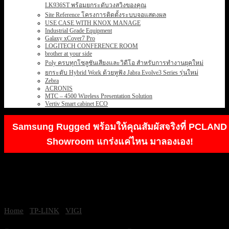
LK936ST พร้อมยกระดับวงสวิงของคุณ
Site Reference โครงการติดตั้งระบบจอแสดงผล
USE CASE WITH KNOX MANAGE
Industrial Grade Equipment
Galaxy xCover7 Pro
LOGITECH CONFERENCE ROOM
brother at your side
Poly ครบทุกโซลูชันเสียงและวิดีโอ สำหรับการทำงานยุคใหม่
ยกระดับ Hybrid Work ด้วยหูฟัง Jabra Evolve3 Series รุ่นใหม่
Zebra
ACRONIS
MTC – 4500 Wireless Presentation Solution
Vertiv Smart cabinet ECO
Samsung Rugged พร้อมให้คุณสัมผัสจริงที่ PCLAND
Showroom แกร่งแค่ไหน มาลองเอง!
Home
/
TP-LINK
/
VIGI