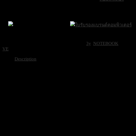
ส่งฟรีกรุงเทพและ
ส่งด่วน Sameday
ขอใบเสนอราคา
ปริมณฑล
ภายใน 24 ชั่วโมง
Brand Certifications
ราคาถูกที่สุด
SKU:
PM1503CDA-S70284WS
Categories:
3y
,
NOTEBOOK
Tag:
VE
Description
Part No
90NX09D1-M00HV0
Sales Model Name
PM1503CDA-S70284WS
Windows 11 Home – ASUS reco
Operating System
for business
Office
Microsoft Office Home 2024
Microsoft 365 Basic
LCD cover-material
Plastic
LCD cover-color
Misty Grey