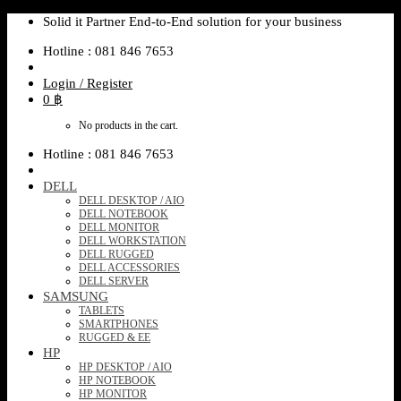
Skip
Solid it Partner End-to-End solution for your business
to
Hotline : 081 846 7653
content
Login / Register
0
฿
No products in the cart.
Hotline : 081 846 7653
DELL
DELL DESKTOP / AIO
DELL NOTEBOOK
DELL MONITOR
DELL WORKSTATION
DELL RUGGED
DELL ACCESSORIES
DELL SERVER
SAMSUNG
TABLETS
SMARTPHONES
RUGGED & EE
HP
HP DESKTOP / AIO
HP NOTEBOOK
HP MONITOR