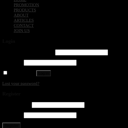
SOFTWARE
TONER
POS
HOME
PROMOTION
PRODUCTS
ABOUT
ARTICLES
CONTACT
JOIN US
Login
Username or email address
*
Password
*
Remember me
Log in
Lost your password?
Register
Email address
*