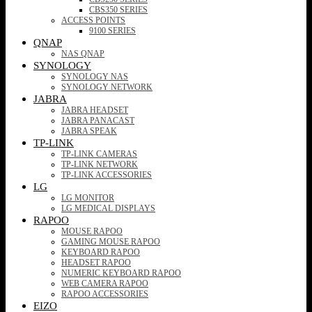
CBS350 SERIES
ACCESS POINTS
9100 SERIES
QNAP
NAS QNAP
SYNOLOGY
SYNOLOGY NAS
SYNOLOGY NETWORK
JABRA
JABRA HEADSET
JABRA PANACAST
JABRA SPEAK
TP-LINK
TP-LINK CAMERAS
TP-LINK NETWORK
TP-LINK ACCESSORIES
LG
LG MONITOR
LG MEDICAL DISPLAYS
RAPOO
MOUSE RAPOO
GAMING MOUSE RAPOO
KEYBOARD RAPOO
HEADSET RAPOO
NUMERIC KEYBOARD RAPOO
WEB CAMERA RAPOO
RAPOO ACCESSORIES
EIZO