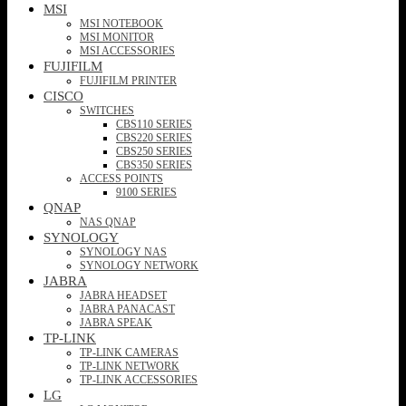
MSI
MSI NOTEBOOK
MSI MONITOR
MSI ACCESSORIES
FUJIFILM
FUJIFILM PRINTER
CISCO
SWITCHES
CBS110 SERIES
CBS220 SERIES
CBS250 SERIES
CBS350 SERIES
ACCESS POINTS
9100 SERIES
QNAP
NAS QNAP
SYNOLOGY
SYNOLOGY NAS
SYNOLOGY NETWORK
JABRA
JABRA HEADSET
JABRA PANACAST
JABRA SPEAK
TP-LINK
TP-LINK CAMERAS
TP-LINK NETWORK
TP-LINK ACCESSORIES
LG