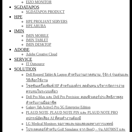
EIZO MONITOR
SGDATAPOS
SGDATAPOS PRODUCT
HPE
HPE PROLIANT SERVERS
HPE ARUBA
IMIN
IMIN MOBILE
IMIN TABLET
IMIN DESKTOP
ADOBE
Adobe Creative Cloud
SERVICE
IT Outsource
SOLUTION
Dell Rugged Tablet & Laptop สำหรับงานภาคสนาม: รู้จัก 4 รุ่นเด่นและ
วิธีเลือกใช้งาน
โซลูชันเครื่องพิมพ์ HP สำหรับองค์กร ลดต้นทุน บริหารจัดการง่าย
ครบจบในระบบเดียว
Dell Pro Max และ Dell Pro Precision: คอมพิวเตอร์ประสิทธิภาพสูง
สำหรับงานมืออาชีพ
Galaxy Tab Active5 Pro 5G Enterprise Edition
PLAUD NOTE, PLAUD NOTE PIN และ PLAUD NOTE PRO
อุปกรณ์อัดเสียง AI ที่คนทำงานต้องมี
LG Medical Monitors จอภาพและจอแสดงผลทางการแพทย์
โปรเจคเตอร์สำหรับ Golf Simulator จาก BenQ – รุ่น AH700ST และ