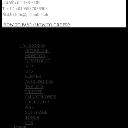
สุขุมวิท แขวงคลองเตยเหนือ เขตวัฒนา กรุงเทพมหานคร 10110
โทร : 02-168-6188
แฟกซ์ : 02-168-6189
Tax ID : 0105537056908
อีเมล์ : info@pcland.co.th
HOW TO PAY? / HOW TO ORDER?
Copyright 2026 © Pcland Technologies All Rights Reserved
CATEGORIES
NOTEBOOK
MONITOR
DESKTOP PC
AIO
UPS
SERVER
ACCESSORIES
TABLETS
PRINTER
SMARTPHONES
PROJECTOR
NAS