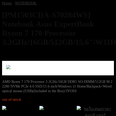
Home
/
NOTEBOOK
[PM1503CDA-S70284WS]
Notebook Asus ExpertBook
Ryzen 7 170 Processor
3.2GHz/16GB/512GB/15.6″/W11
19,900
฿
Excl. VAT 7%
AMD Ryzen 7 170 Processor 3.2GHz/16GB DDR5 SO-DIMM/512GB M.2
2280 NVMe PCIe 4.0 SSD/15.6-inch/Windows 11 Home/Backpack+Wired
optical mouse (USB)(Included in the Box)/3YOSS
out of stock