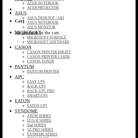
ACER NOTEBOOK
ACER PROJECTOR
ASUS
ASUS DESKTOP / AIO
Cart
ASUS NOTEBOOK
ASUS MONITOR
MICROSOFT
No products in the cart.
MICROSOFT SURFACE
MICROSOFT SOFTWARE
CANON
CANON PRINTER INKJET
CANON PRINTER LASER
CANON TONER
PANTUM
PANTUM PRINTER
APC
EASY UPS
BACK-UPS
BACK-UPC PRO
SMART-UPS
EATON
EATON UPS
SYNDOME
ATOM SERIES
ECO-II SERIES
Star SERIES
SZ-PRO SERIES
EXTREME SERIES