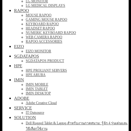
LG MONITOR
LG MEDICAL DISPLAYS
RAPOO
MOUSE RAPOO
GAMING MOUSE RAPOO
KEYBOARD RAPOO
HEADSET RAPOO
NUMERIC KEYBOARD RAPOO
WEB CAMERA RAPOO
RAPOO ACCESSORIES
EIZO
EIZO MONITOR
SGDATAPOS
SGDATAPOS PRODUCT
HPE
HPE PROLIANT SERVERS
HPE ARUBA
IMIN
IMIN MOBILE
IMIN TABLET
IMIN DESKTOP
ADOBE
Adobe Creative Cloud
SERVICE
IT Outsource
SOLUTION
Dell Rugged Tablet & Laptop สำหรับงานภาคสนาม: รู้จัก 4 รุ่นเด่นและ
วิธีเลือกใช้งาน