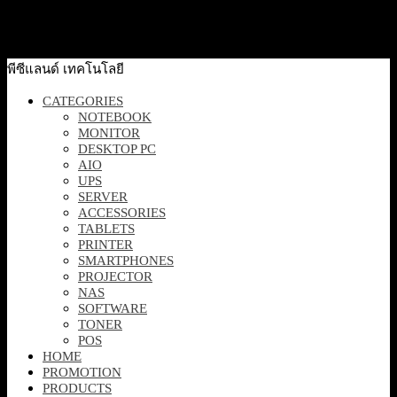
Quick View
[XG27ACMES] ROG Strix XG27ACMES Gaming
Monitor 27-inch 2560×1440, 255Hz OC
7,500
฿
Excl. VAT 7%
Add to cart
พีซีแลนด์ เทคโนโลยี
CATEGORIES
NOTEBOOK
MONITOR
DESKTOP PC
AIO
UPS
SERVER
ACCESSORIES
TABLETS
PRINTER
SMARTPHONES
PROJECTOR
NAS
SOFTWARE
TONER
POS