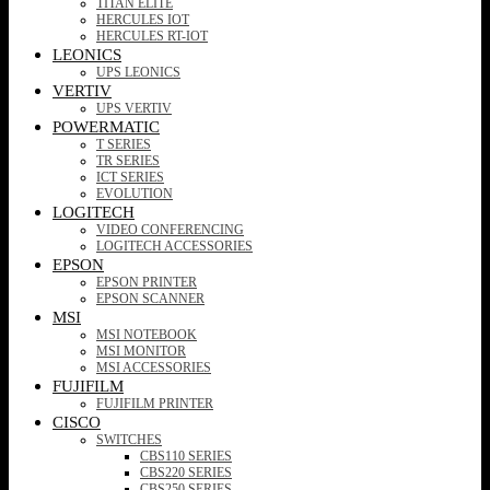
TITAN ELITE
HERCULES IOT
HERCULES RT-IOT
LEONICS
UPS LEONICS
VERTIV
UPS VERTIV
POWERMATIC
T SERIES
TR SERIES
ICT SERIES
EVOLUTION
LOGITECH
VIDEO CONFERENCING
LOGITECH ACCESSORIES
EPSON
EPSON PRINTER
EPSON SCANNER
MSI
MSI NOTEBOOK
MSI MONITOR
MSI ACCESSORIES
FUJIFILM
FUJIFILM PRINTER
CISCO
SWITCHES
CBS110 SERIES
CBS220 SERIES
CBS250 SERIES