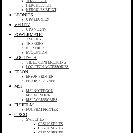
TITAN ELITE
HERCULES IOT
HERCULES RT-IOT
LEONICS
UPS LEONICS
VERTIV
UPS VERTIV
POWERMATIC
T SERIES
TR SERIES
ICT SERIES
EVOLUTION
LOGITECH
VIDEO CONFERENCING
LOGITECH ACCESSORIES
EPSON
EPSON PRINTER
EPSON SCANNER
MSI
MSI NOTEBOOK
MSI MONITOR
MSI ACCESSORIES
FUJIFILM
FUJIFILM PRINTER
CISCO
SWITCHES
CBS110 SERIES
CBS220 SERIES
CBS250 SERIES