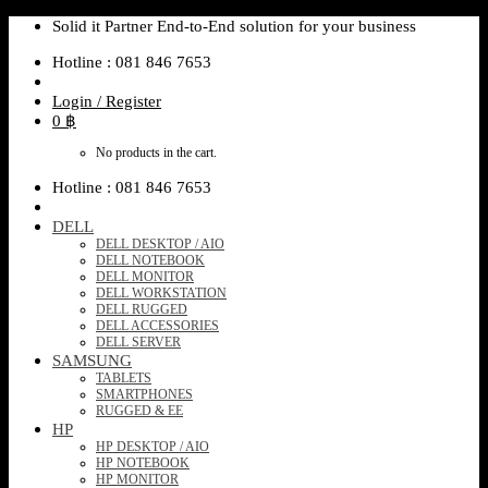
Skip
Solid it Partner End-to-End solution for your business
to
Hotline : 081 846 7653
content
Login / Register
0
฿
No products in the cart.
Hotline : 081 846 7653
DELL
DELL DESKTOP / AIO
DELL NOTEBOOK
DELL MONITOR
DELL WORKSTATION
DELL RUGGED
DELL ACCESSORIES
DELL SERVER
SAMSUNG
TABLETS
SMARTPHONES
RUGGED & EE
HP
HP DESKTOP / AIO
HP NOTEBOOK
HP MONITOR