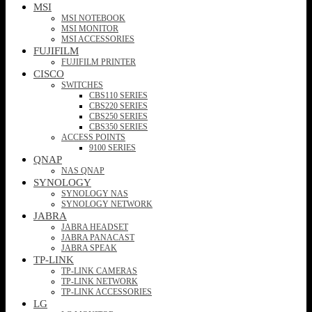
MSI
MSI NOTEBOOK
MSI MONITOR
MSI ACCESSORIES
FUJIFILM
FUJIFILM PRINTER
CISCO
SWITCHES
CBS110 SERIES
CBS220 SERIES
CBS250 SERIES
CBS350 SERIES
ACCESS POINTS
9100 SERIES
QNAP
NAS QNAP
SYNOLOGY
SYNOLOGY NAS
SYNOLOGY NETWORK
JABRA
JABRA HEADSET
JABRA PANACAST
JABRA SPEAK
TP-LINK
TP-LINK CAMERAS
TP-LINK NETWORK
TP-LINK ACCESSORIES
LG