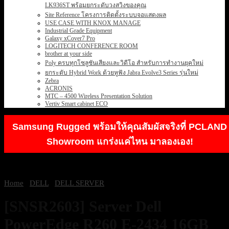
LK936ST พร้อมยกระดับวงสวิงของคุณ
Site Reference โครงการติดตั้งระบบจอแสดงผล
USE CASE WITH KNOX MANAGE
Industrial Grade Equipment
Galaxy xCover7 Pro
LOGITECH CONFERENCE ROOM
brother at your side
Poly ครบทุกโซลูชันเสียงและวิดีโอ สำหรับการทำงานยุคใหม่
ยกระดับ Hybrid Work ด้วยหูฟัง Jabra Evolve3 Series รุ่นใหม่
Zebra
ACRONIS
MTC – 4500 Wireless Presentation Solution
Vertiv Smart cabinet ECO
Samsung Rugged พร้อมให้คุณสัมผัสจริงที่ PCLAND
Showroom แกร่งแค่ไหน มาลองเอง!
Home
/
DELL
/
DELL SERVER
[SNSR2603] Server Dell
PowerEdge R260 E-2434 16GB