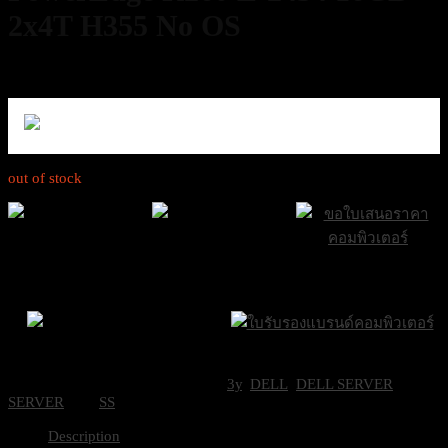
2x4T H355 No OS
83,900
฿
Excl. VAT 7%
out of stock
ส่งฟรีกรุงเทพและ
ส่งด่วน Sameday
ขอใบเสนอราคา
ปริมณฑล
ภายใน 24 ชั่วโมง
Brand Certifications
ราคาถูกที่สุด
SKU:
DEL-SNSR2603
Categories:
3y
,
DELL
,
DELL SERVER
,
SERVER
Tag:
SS
Description