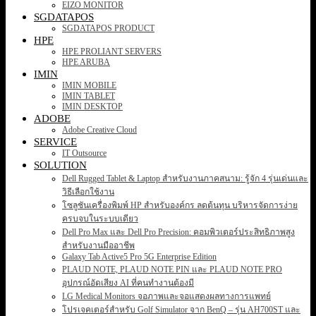
EIZO MONITOR
SGDATAPOS
SGDATAPOS PRODUCT
HPE
HPE PROLIANT SERVERS
HPE ARUBA
IMIN
IMIN MOBILE
IMIN TABLET
IMIN DESKTOP
ADOBE
Adobe Creative Cloud
SERVICE
IT Outsource
SOLUTION
Dell Rugged Tablet & Laptop สำหรับงานภาคสนาม: รู้จัก 4 รุ่นเด่นและ
วิธีเลือกใช้งาน
โซลูชันเครื่องพิมพ์ HP สำหรับองค์กร ลดต้นทุน บริหารจัดการง่าย
ครบจบในระบบเดียว
Dell Pro Max และ Dell Pro Precision: คอมพิวเตอร์ประสิทธิภาพสูง
สำหรับงานมืออาชีพ
Galaxy Tab Active5 Pro 5G Enterprise Edition
PLAUD NOTE, PLAUD NOTE PIN และ PLAUD NOTE PRO
อุปกรณ์อัดเสียง AI ที่คนทำงานต้องมี
LG Medical Monitors จอภาพและจอแสดงผลทางการแพทย์
โปรเจคเตอร์สำหรับ Golf Simulator จาก BenQ – รุ่น AH700ST และ