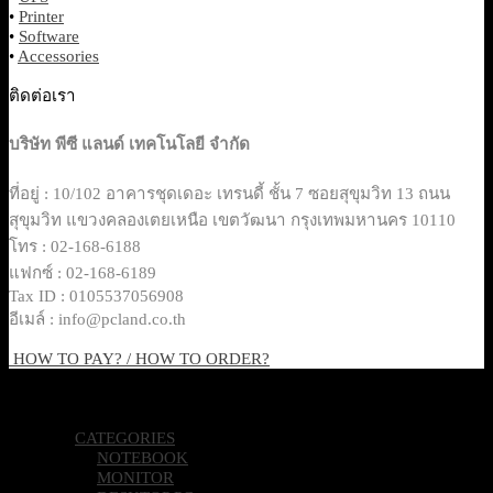
•
Printer
•
Software
•
Accessories
ติดต่อเรา
บริษัท พีซี แลนด์ เทคโนโลยี จำกัด
ที่อยู่ : 10/102 อาคารชุดเดอะ เทรนดี้ ชั้น 7 ซอยสุขุมวิท 13 ถนน
สุขุมวิท แขวงคลองเตยเหนือ เขตวัฒนา กรุงเทพมหานคร 10110
โทร : 02-168-6188
แฟกซ์ : 02-168-6189
Tax ID : 0105537056908
อีเมล์ : info@pcland.co.th
HOW TO PAY? / HOW TO ORDER?
Copyright 2026 © Pcland Technologies All Rights Reserved
CATEGORIES
NOTEBOOK
MONITOR