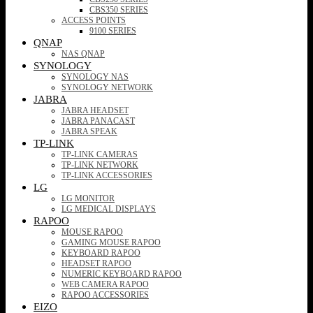
CBS350 SERIES
ACCESS POINTS
9100 SERIES
QNAP
NAS QNAP
SYNOLOGY
SYNOLOGY NAS
SYNOLOGY NETWORK
JABRA
JABRA HEADSET
JABRA PANACAST
JABRA SPEAK
TP-LINK
TP-LINK CAMERAS
TP-LINK NETWORK
TP-LINK ACCESSORIES
LG
LG MONITOR
LG MEDICAL DISPLAYS
RAPOO
MOUSE RAPOO
GAMING MOUSE RAPOO
KEYBOARD RAPOO
HEADSET RAPOO
NUMERIC KEYBOARD RAPOO
WEB CAMERA RAPOO
RAPOO ACCESSORIES
EIZO