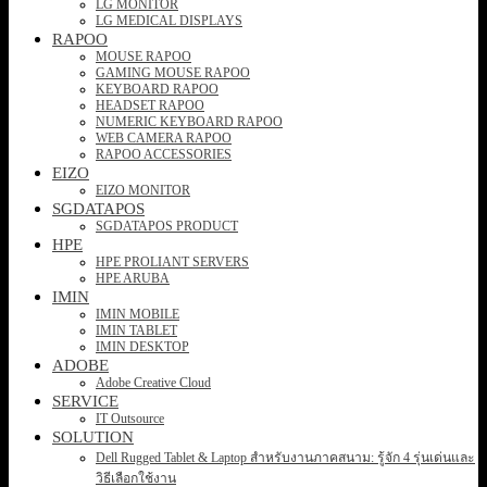
LG MONITOR
LG MEDICAL DISPLAYS
RAPOO
MOUSE RAPOO
GAMING MOUSE RAPOO
KEYBOARD RAPOO
HEADSET RAPOO
NUMERIC KEYBOARD RAPOO
WEB CAMERA RAPOO
RAPOO ACCESSORIES
EIZO
EIZO MONITOR
SGDATAPOS
SGDATAPOS PRODUCT
HPE
HPE PROLIANT SERVERS
HPE ARUBA
IMIN
IMIN MOBILE
IMIN TABLET
IMIN DESKTOP
ADOBE
Adobe Creative Cloud
SERVICE
IT Outsource
SOLUTION
Dell Rugged Tablet & Laptop สำหรับงานภาคสนาม: รู้จัก 4 รุ่นเด่นและ
วิธีเลือกใช้งาน