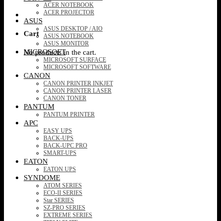
ACER NOTEBOOK
ACER PROJECTOR
ASUS
ASUS DESKTOP / AIO
Cart
ASUS NOTEBOOK
ASUS MONITOR
MICROSOFT
No products in the cart.
MICROSOFT SURFACE
MICROSOFT SOFTWARE
CANON
CANON PRINTER INKJET
CANON PRINTER LASER
CANON TONER
PANTUM
PANTUM PRINTER
APC
EASY UPS
BACK-UPS
BACK-UPC PRO
SMART-UPS
EATON
EATON UPS
SYNDOME
ATOM SERIES
ECO-II SERIES
Star SERIES
SZ-PRO SERIES
EXTREME SERIES