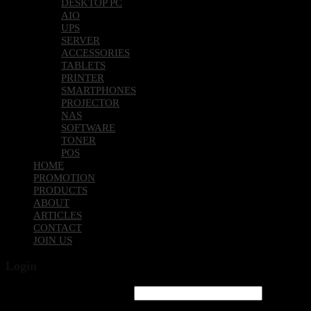
DESKTOP PC
AIO
UPS
SERVER
ACCESSORIES
TABLETS
PRINTER
SMARTPHONES
PROJECTOR
NAS
SOFTWARE
TONER
POS
HOME
PROMOTION
PRODUCTS
ABOUT
ARTICLES
CONTACT
JOIN US
Login
Username or email address
*