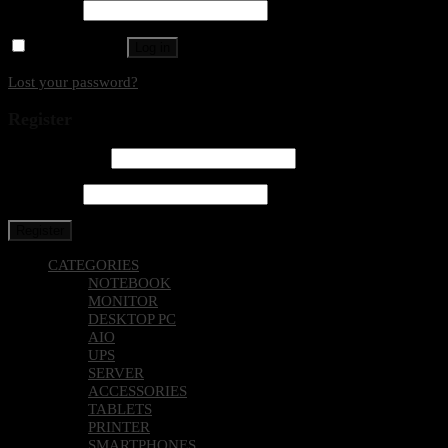
Password
*
Remember me
Log in
Lost your password?
Register
Email address
*
Password
*
Register
CATEGORIES
NOTEBOOK
MONITOR
DESKTOP PC
AIO
UPS
SERVER
ACCESSORIES
TABLETS
PRINTER
SMARTPHONES