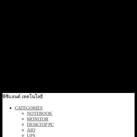
Quick View
[SNST1603] Server Dell PowerEdge T160 E-2434 16GB 2x4T
H355 No OS
69,490
฿
Excl. VAT 7%
Out Of Stock
Quick View
[SNST1604] Server Dell PowerEdge T160 E-2434 16GB 2x4T
H755 No OS
76,990
฿
Excl. VAT 7%
Out Of Stock
พีซีแลนด์ เทคโนโลยี
CATEGORIES
NOTEBOOK
MONITOR
DESKTOP PC
AIO
UPS