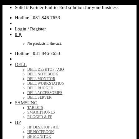
Skip
Solid it Partner End-to-End solution for your business
to
Hotline : 081 846 7653
content
Login / Register
0
฿
No products in the cart.
Hotline : 081 846 7653
DELL
DELL DESKTOP / AIO
DELL NOTEBOOK
DELL MONITOR
DELL WORKSTATION
DELL RUGGED
DELL ACCESSORIES
DELL SERVER
SAMSUNG
TABLETS
SMARTPHONES
RUGGED & EE
HP
HP DESKTOP / AIO
HP NOTEBOOK
HP MONITOR