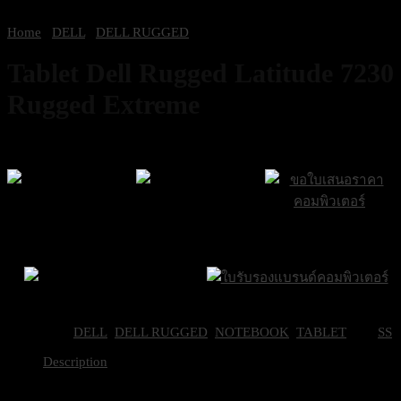
Home
/
DELL
/
DELL RUGGED
Tablet Dell Rugged Latitude 7230
Rugged Extreme
ส่งฟรีกรุงเทพและ
ส่งด่วน Sameday
ขอใบเสนอราคา
ปริมณฑล
ภายใน 24 ชั่วโมง
Brand Certifications
ราคาถูกที่สุด
Categories:
DELL
,
DELL RUGGED
,
NOTEBOOK
,
TABLET
Tag:
SS
Description