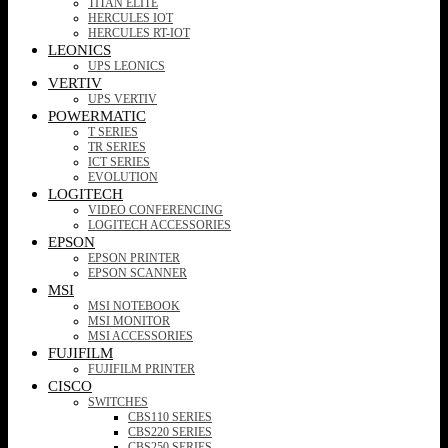
TITAN ELITE
HERCULES IOT
HERCULES RT-IOT
LEONICS
UPS LEONICS
VERTIV
UPS VERTIV
POWERMATIC
T SERIES
TR SERIES
ICT SERIES
EVOLUTION
LOGITECH
VIDEO CONFERENCING
LOGITECH ACCESSORIES
EPSON
EPSON PRINTER
EPSON SCANNER
MSI
MSI NOTEBOOK
MSI MONITOR
MSI ACCESSORIES
FUJIFILM
FUJIFILM PRINTER
CISCO
SWITCHES
CBS110 SERIES
CBS220 SERIES
CBS250 SERIES