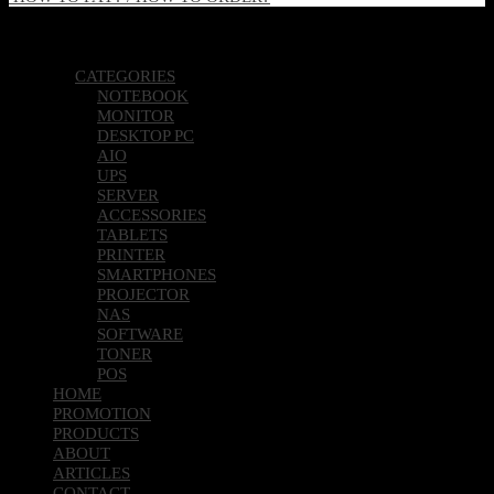
Copyright 2026 © Pcland Technologies All Rights Reserved
CATEGORIES
NOTEBOOK
MONITOR
DESKTOP PC
AIO
UPS
SERVER
ACCESSORIES
TABLETS
PRINTER
SMARTPHONES
PROJECTOR
NAS
SOFTWARE
TONER
POS
HOME
PROMOTION
PRODUCTS
ABOUT
ARTICLES
CONTACT