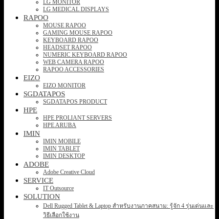
LG MONITOR
LG MEDICAL DISPLAYS
RAPOO
MOUSE RAPOO
GAMING MOUSE RAPOO
KEYBOARD RAPOO
HEADSET RAPOO
NUMERIC KEYBOARD RAPOO
WEB CAMERA RAPOO
RAPOO ACCESSORIES
EIZO
EIZO MONITOR
SGDATAPOS
SGDATAPOS PRODUCT
HPE
HPE PROLIANT SERVERS
HPE ARUBA
IMIN
IMIN MOBILE
IMIN TABLET
IMIN DESKTOP
ADOBE
Adobe Creative Cloud
SERVICE
IT Outsource
SOLUTION
Dell Rugged Tablet & Laptop สำหรับงานภาคสนาม: รู้จัก 4 รุ่นเด่นและ
วิธีเลือกใช้งาน