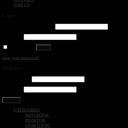
JOIN US
Login
Username or email address
*
Password
*
Remember me
Log in
Lost your password?
Register
Email address
*
Password
*
Register
CATEGORIES
NOTEBOOK
MONITOR
DESKTOP PC