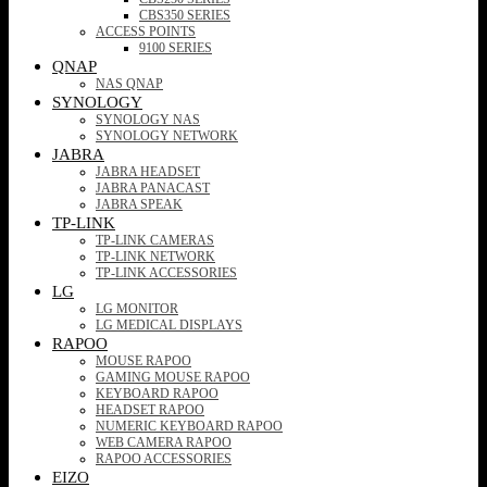
CBS350 SERIES
ACCESS POINTS
9100 SERIES
QNAP
NAS QNAP
SYNOLOGY
SYNOLOGY NAS
SYNOLOGY NETWORK
JABRA
JABRA HEADSET
JABRA PANACAST
JABRA SPEAK
TP-LINK
TP-LINK CAMERAS
TP-LINK NETWORK
TP-LINK ACCESSORIES
LG
LG MONITOR
LG MEDICAL DISPLAYS
RAPOO
MOUSE RAPOO
GAMING MOUSE RAPOO
KEYBOARD RAPOO
HEADSET RAPOO
NUMERIC KEYBOARD RAPOO
WEB CAMERA RAPOO
RAPOO ACCESSORIES
EIZO