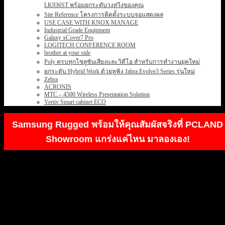
LK936ST พร้อมยกระดับวงสวิงของคุณ
Site Reference โครงการติดตั้งระบบจอแสดงผล
USE CASE WITH KNOX MANAGE
Industrial Grade Equipment
Galaxy xCover7 Pro
LOGITECH CONFERENCE ROOM
brother at your side
Poly ครบทุกโซลูชันเสียงและวิดีโอ สำหรับการทำงานยุคใหม่
ยกระดับ Hybrid Work ด้วยหูฟัง Jabra Evolve3 Series รุ่นใหม่
Zebra
ACRONIS
MTC – 4500 Wireless Presentation Solution
Vertiv Smart cabinet ECO
Samsung Rugged พร้อมให้คุณสัมผัสจริงที่ PCLAND
Showroom แกร่งแค่ไหน มาลองเอง!