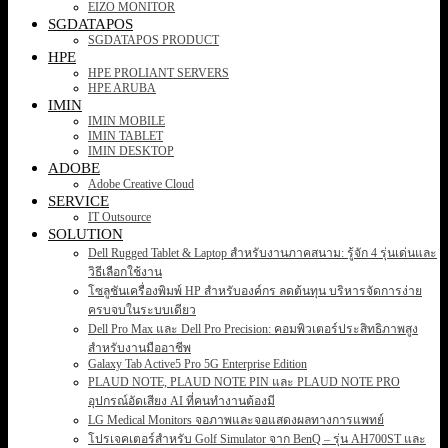
EIZO MONITOR
SGDATAPOS
SGDATAPOS PRODUCT
HPE
HPE PROLIANT SERVERS
HPE ARUBA
IMIN
IMIN MOBILE
IMIN TABLET
IMIN DESKTOP
ADOBE
Adobe Creative Cloud
SERVICE
IT Outsource
SOLUTION
Dell Rugged Tablet & Laptop สำหรับงานภาคสนาม: รู้จัก 4 รุ่นเด่นและ
วิธีเลือกใช้งาน
โซลูชันเครื่องพิมพ์ HP สำหรับองค์กร ลดต้นทุน บริหารจัดการง่าย
ครบจบในระบบเดียว
Dell Pro Max และ Dell Pro Precision: คอมพิวเตอร์ประสิทธิภาพสูง
สำหรับงานมืออาชีพ
Galaxy Tab Active5 Pro 5G Enterprise Edition
PLAUD NOTE, PLAUD NOTE PIN และ PLAUD NOTE PRO
อุปกรณ์อัดเสียง AI ที่คนทำงานต้องมี
LG Medical Monitors จอภาพและจอแสดงผลทางการแพทย์
โปรเจคเตอร์สำหรับ Golf Simulator จาก BenQ – รุ่น AH700ST และ