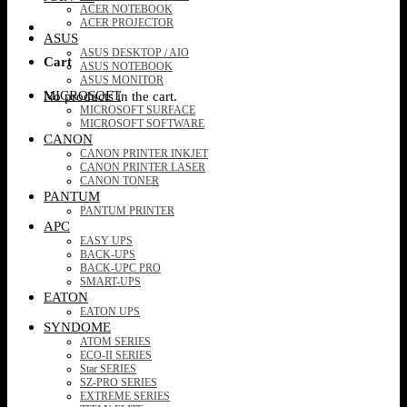
ACER NOTEBOOK
ACER PROJECTOR
ASUS
ASUS DESKTOP / AIO
Cart
ASUS NOTEBOOK
ASUS MONITOR
MICROSOFT
No products in the cart.
MICROSOFT SURFACE
MICROSOFT SOFTWARE
CANON
CANON PRINTER INKJET
CANON PRINTER LASER
CANON TONER
PANTUM
PANTUM PRINTER
APC
EASY UPS
BACK-UPS
BACK-UPC PRO
SMART-UPS
EATON
EATON UPS
SYNDOME
ATOM SERIES
ECO-II SERIES
Star SERIES
SZ-PRO SERIES
EXTREME SERIES