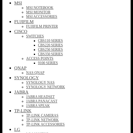
MSI
MSI NOTEBOOK
MSI MONITOR
MSI ACCESSORIES
FUJIFILM
FUJIFILM PRINTER
CISCO
SWITCHES
CBS110 SERIES
CBS220 SERIES
CBS250 SERIES
CBS350 SERIES
ACCESS POINTS
9100 SERIES
QNAP
NAS QNAP
SYNOLOGY
SYNOLOGY NAS
SYNOLOGY NETWORK
JABRA
JABRA HEADSET
JABRA PANACAST
JABRA SPEAK
TP-LINK
TP-LINK CAMERAS
TP-LINK NETWORK
TP-LINK ACCESSORIES
LG