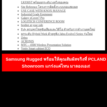
LK936ST พร้อมยกระดับวงสวิงของคุณ
Site Reference โครงการติดตั้งระบบจอแสดงผล
USE CASE WITH KNOX MANAGE
Industrial Grade Equipment
Galaxy xCover7 Pro
LOGITECH CONFERENCE ROOM
brother at your side
Poly ครบทุกโซลูชันเสียงและวิดีโอ สำหรับการทำงานยุคใหม่
ยกระดับ Hybrid Work ด้วยหูฟัง Jabra Evolve3 Series รุ่นใหม่
Zebra
ACRONIS
MTC – 4500 Wireless Presentation Solution
Vertiv Smart cabinet ECO
Samsung Rugged พร้อมให้คุณสัมผัสจริงที่ PCLAND
Showroom แกร่งแค่ไหน มาลองเอง!