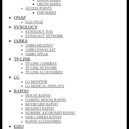
CBS350 SERIES
ACCESS POINTS
9100 SERIES
QNAP
NAS QNAP
SYNOLOGY
SYNOLOGY NAS
SYNOLOGY NETWORK
JABRA
JABRA HEADSET
JABRA PANACAST
JABRA SPEAK
TP-LINK
TP-LINK CAMERAS
TP-LINK NETWORK
TP-LINK ACCESSORIES
LG
LG MONITOR
LG MEDICAL DISPLAYS
RAPOO
MOUSE RAPOO
GAMING MOUSE RAPOO
KEYBOARD RAPOO
HEADSET RAPOO
NUMERIC KEYBOARD RAPOO
WEB CAMERA RAPOO
RAPOO ACCESSORIES
EIZO