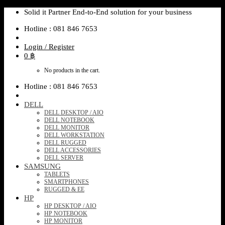
Skip
Solid it Partner End-to-End solution for your business
to
Hotline : 081 846 7653
content
Login / Register
0
฿
No products in the cart.
Hotline : 081 846 7653
DELL
DELL DESKTOP / AIO
DELL NOTEBOOK
DELL MONITOR
DELL WORKSTATION
DELL RUGGED
DELL ACCESSORIES
DELL SERVER
SAMSUNG
TABLETS
SMARTPHONES
RUGGED & EE
HP
HP DESKTOP / AIO
HP NOTEBOOK
HP MONITOR