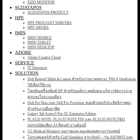
EIZO MONITOR
SGDATAPOS
SGDATAPOS PRODUCT
HPE
HPE PROLIANT SERVERS
HPE ARUBA
IMIN
IMIN MOBILE
IMIN TABLET
IMIN DESKTOP
ADOBE
Adobe Creative Cloud
SERVICE
IT Outsource
SOLUTION
Dell Rugged Tablet & Laptop สำหรับงานภาคสนาม: รู้จัก 4 รุ่นเด่นและ
วิธีเลือกใช้งาน
โซลูชันเครื่องพิมพ์ HP สำหรับองค์กร ลดต้นทุน บริหารจัดการง่าย
ครบจบในระบบเดียว
Dell Pro Max และ Dell Pro Precision: คอมพิวเตอร์ประสิทธิภาพสูง
สำหรับงานมืออาชีพ
Galaxy Tab Active5 Pro 5G Enterprise Edition
PLAUD NOTE, PLAUD NOTE PIN และ PLAUD NOTE PRO
อุปกรณ์อัดเสียง AI ที่คนทำงานต้องมี
LG Medical Monitors จอภาพและจอแสดงผลทางการแพทย์
โปรเจคเตอร์สำหรับ Golf Simulator จาก BenQ – รุ่น AH700ST และ