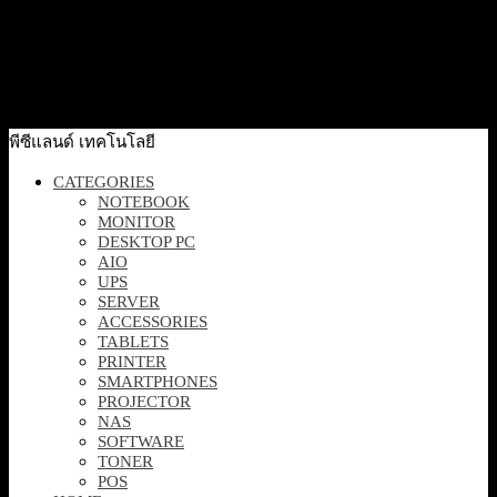
Quick View
[TS-873AEU-RP-4G] NAS QNAP 8-bay short-depth
rackmount NAS, AMD Ryzen V1000 series V150
70,000
฿
Excl. VAT 7%
Add to cart
พีซีแลนด์ เทคโนโลยี
CATEGORIES
NOTEBOOK
MONITOR
DESKTOP PC
AIO
UPS
SERVER
ACCESSORIES
TABLETS
PRINTER
SMARTPHONES
PROJECTOR
NAS
SOFTWARE
TONER
POS