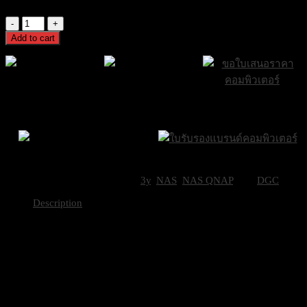
Excl. VAT 7%
[TS-
673A-
Add to cart
8G]
NAS
QNAP
6-
bay
ส่งฟรีกรุงเทพและ
ส่งด่วน Sameday
ขอใบเสนอราคา
NAS,
ปริมณฑล
ภายใน 24 ชั่วโมง
AMD
Ryzen
V1000
Brand Certifications
series
ราคาถูกที่สุด
V1500B
SKU:
TS-673A-8G
Categories:
3y
,
NAS
,
NAS QNAP
Tag:
DGC
4C/8T
2.2GHz,
Description
8GB
D
TS-673A-8G
quantity
CPU
AMD Ryzen™ E
CPU Architecture
64-bit x86
Graphic Processors
Optional via a
Floating Point Unit
Yes
Encryption Engine
Yes (AES-NI)