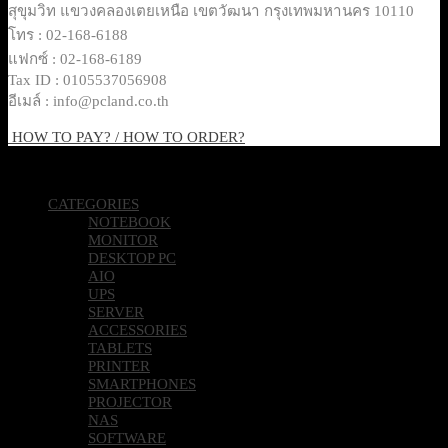
สุขุมวิท แขวงคลองเตยเหนือ เขตวัฒนา กรุงเทพมหานคร 10110
โทร : 02-168-6188
แฟกซ์ : 02-168-6189
Tax ID : 0105537056908
อีเมล์ : info@pcland.co.th
HOW TO PAY? / HOW TO ORDER?
Copyright 2026 © Pcland Technologies All Rights Reserved
CATEGORIES
NOTEBOOK
MONITOR
DESKTOP PC
AIO
UPS
SERVER
ACCESSORIES
TABLETS
PRINTER
SMARTPHONES
PROJECTOR
NAS
SOFTWARE