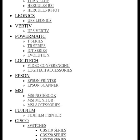
TITAN ELITE
HERCULES IOT
HERCULES RT-IOT
LEONICS
UPS LEONICS
VERTIV
UPS VERTIV
POWERMATIC
T SERIES
TR SERIES
ICT SERIES
EVOLUTION
LOGITECH
VIDEO CONFERENCING
LOGITECH ACCESSORIES
EPSON
EPSON PRINTER
EPSON SCANNER
MSI
MSI NOTEBOOK
MSI MONITOR
MSI ACCESSORIES
FUJIFILM
FUJIFILM PRINTER
CISCO
SWITCHES
CBS110 SERIES
CBS220 SERIES
CBS250 SERIES