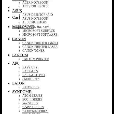
ACER NOTEBOOK
ACER PROJECTOR
ASUS
ASUS DESKTOP / AIO
Cart
ASUS NOTEBOOK
ASUS MONITOR
MICROSOFT
No products in the cart.
MICROSOFT SURFACE
MICROSOFT SOFTWARE
CANON
CANON PRINTER INKJET
CANON PRINTER LASER
CANON TONER
PANTUM
PANTUM PRINTER
APC
EASY UPS
BACK-UPS
BACK-UPC PRO
SMART-UPS
EATON
EATON UPS
SYNDOME
ATOM SERIES
ECO-II SERIES
Star SERIES
SZ-PRO SERIES
EXTREME SERIES