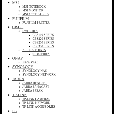
MSI
MSI NOTEBOOK
MSI MONITOR
MSI ACCESSORIES
FUJIFILM
FUJIFILM PRINTER
CISCO
SWITCHES
CBS110 SERIES
CBS220 SERIES
CBS250 SERIES
CBS350 SERIES
ACCESS POINTS
9100 SERIES
QNAP
NAS QNAP
SYNOLOGY
SYNOLOGY NAS
SYNOLOGY NETWORK
JABRA
JABRA HEADSET
JABRA PANACAST
JABRA SPEAK
TP-LINK
TP-LINK CAMERAS
TP-LINK NETWORK
TP-LINK ACCESSORIES
LG