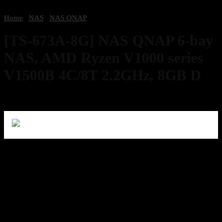
Home
/
NAS
/
NAS QNAP
[TS-673A-8G] NAS QNAP 6-bay
NAS, AMD Ryzen V1000 series
V1500B 4C/8T 2.2GHz, 8GB D
34,000
฿
Excl. VAT 7%
2 in stock
[TS-673A-8G] NAS QNAP 6-bay NAS, AMD Ryzen V1000 series
V1500B 4C/8T 2.2GHz, 8GB D
34,000
฿