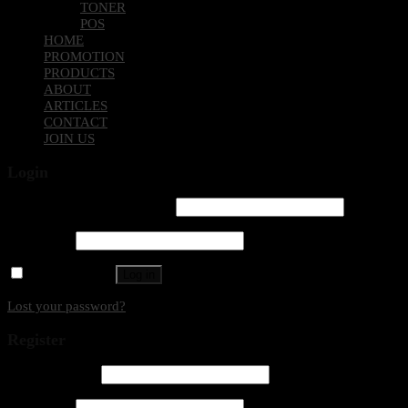
TONER
POS
HOME
PROMOTION
PRODUCTS
ABOUT
ARTICLES
CONTACT
JOIN US
Login
Username or email address
*
Password
*
Remember me
Log in
Lost your password?
Register
Email address
*
Password
*