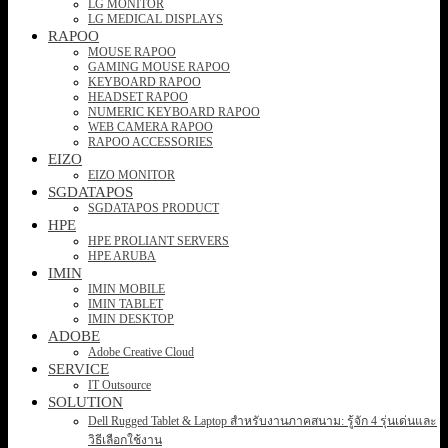
LG MONITOR
LG MEDICAL DISPLAYS
RAPOO
MOUSE RAPOO
GAMING MOUSE RAPOO
KEYBOARD RAPOO
HEADSET RAPOO
NUMERIC KEYBOARD RAPOO
WEB CAMERA RAPOO
RAPOO ACCESSORIES
EIZO
EIZO MONITOR
SGDATAPOS
SGDATAPOS PRODUCT
HPE
HPE PROLIANT SERVERS
HPE ARUBA
IMIN
IMIN MOBILE
IMIN TABLET
IMIN DESKTOP
ADOBE
Adobe Creative Cloud
SERVICE
IT Outsource
SOLUTION
Dell Rugged Tablet & Laptop สำหรับงานภาคสนาม: รู้จัก 4 รุ่นเด่นและ
วิธีเลือกใช้งาน